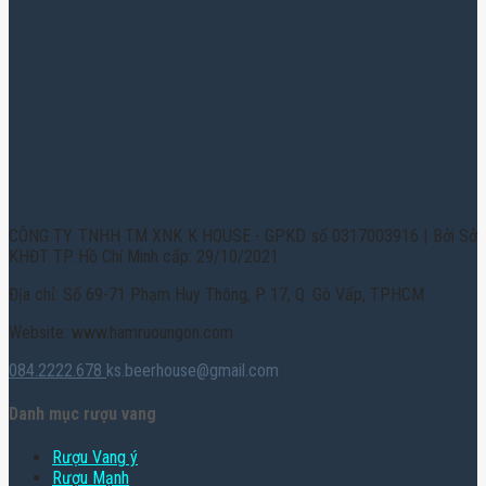
CÔNG TY TNHH TM XNK K HOUSE - GPKD số 0317003916 | Bởi Sở
KHĐT TP. Hồ Chí Minh cấp: 29/10/2021
Địa chỉ: Số 69-71 Phạm Huy Thông, P. 17, Q. Gò Vấp, TPHCM
Website: www.hamruoungon.com
084.2222.678
ks.beerhouse@gmail.com
Danh mục rượu vang
Rượu Vang ý
Rượu Mạnh