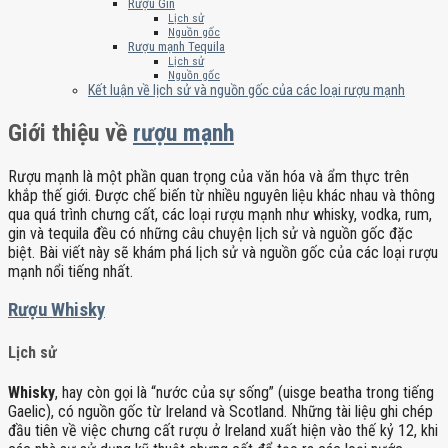
Rượu Gin
Lịch sử
Nguồn gốc
Rượu mạnh Tequila
Lịch sử
Nguồn gốc
Kết luận về lịch sử và nguồn gốc của các loại rượu mạnh
Giới thiệu về
rượu mạnh
Rượu mạnh là một phần quan trọng của văn hóa và ẩm thực trên
khắp thế giới. Được chế biến từ nhiều nguyên liệu khác nhau và thông
qua quá trình chưng cất, các loại rượu mạnh như whisky, vodka, rum,
gin và tequila đều có những câu chuyện lịch sử và nguồn gốc đặc
biệt. Bài viết này sẽ khám phá lịch sử và nguồn gốc của các loại rượu
mạnh nổi tiếng nhất.
Rượu Whisky
Lịch sử
Whisky
, hay còn gọi là “nước của sự sống” (uisge beatha trong tiếng
Gaelic), có nguồn gốc từ Ireland và Scotland. Những tài liệu ghi chép
đầu tiên về việc chưng cất rượu ở Ireland xuất hiện vào thế kỷ 12, khi