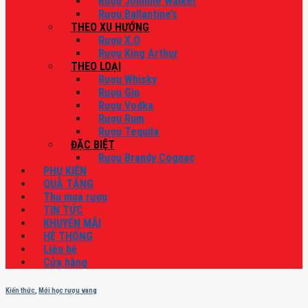
Rượu Johnnie Walker
Rượu Ballantine’s
THEO XU HƯỚNG
Rượu X.O
Rượu King Arthur
THEO LOẠI
Rượu Whisky
Rượu Gin
Rượu Vodka
Rượu Rum
Rượu Tequila
ĐẶC BIỆT
Rượu Brandy Cognac
PHỤ KIỆN
QUÀ TẶNG
Thu mua rượu
TIN TỨC
KHUYẾN MÃI
HỆ THỐNG
Liên hệ
Cửa hàng
Kiến thức
,
Mới học rượu vang