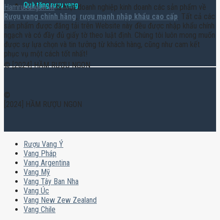
Quà tặng rượu vang
Hamruoungon.vn
là một doanh nghiệp kinh doanh các sản phẩm về
Rượu vang chính hãng
,
rượu mạnh nhập khẩu cao cấp
. Tất cả các
sản phẩm được đăng tải trên Website này đều được nhập khẩu chính
ngạch và có đầy đủ giấy tờ theo luật định. Chúng tôi luôn mong muốn
được sự lựa chọn và tin tưởng từ khách hàng, cũng như cam kết
phục vụ một cách tốt nhất!
© [2024] HẦM RƯỢU NGON
©
[2024] HẦM RƯỢU NGON
Rượu Vang Ý
Vang Pháp
Vang Argentina
Vang Mỹ
Vang Tây Ban Nha
Vang Úc
Vang New Zew Zealand
Vang Chile