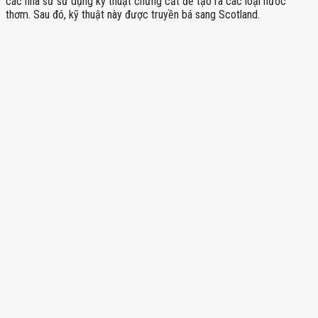
các nhà sư sử dụng kỹ thuật chưng cất để tạo ra các loại nước
thơm. Sau đó, kỹ thuật này được truyền bá sang Scotland.