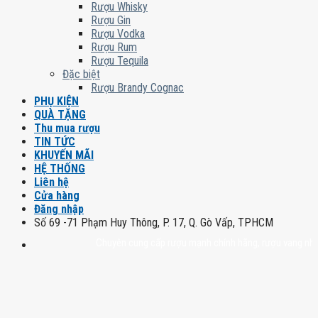
Rượu Whisky
Rượu Gin
Rượu Vodka
Rượu Rum
Rượu Tequila
Đặc biệt
Rượu Brandy Cognac
PHỤ KIỆN
QUÀ TẶNG
Thu mua rượu
TIN TỨC
KHUYẾN MÃI
HỆ THỐNG
Liên hệ
Cửa hàng
Đăng nhập
Số 69 -71 Phạm Huy Thông, P. 17, Q. Gò Vấp, TPHCM
Chuyên cung cấp rượu mạnh chính hãng, rượu vang nhập khẩu c