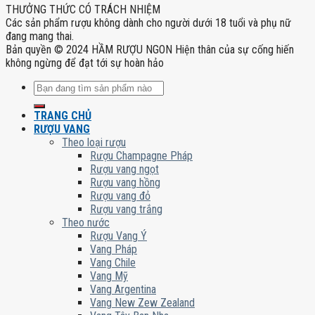
THƯỞNG THỨC CÓ TRÁCH NHIỆM
Các sản phẩm rượu không dành cho người dưới 18 tuổi và phụ nữ
đang mang thai.
Bản quyền © 2024 HẦM RƯỢU NGON Hiện thân của sự cống hiến
không ngừng để đạt tới sự hoàn hảo
Tìm
kiếm:
TRANG CHỦ
RƯỢU VANG
Theo loại rượu
Rượu Champagne Pháp
Rượu vang ngọt
Rượu vang hồng
Rượu vang đỏ
Rượu vang trắng
Theo nước
Rượu Vang Ý
Vang Pháp
Vang Chile
Vang Mỹ
Vang Argentina
Vang New Zew Zealand