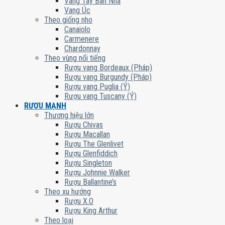
Vang Tây Ban Nha
Vang Úc
Theo giống nho
Canaiolo
Carmenere
Chardonnay
Theo vùng nổi tiếng
Rượu vang Bordeaux (Pháp)
Rượu vang Burgundy (Pháp)
Rượu vang Puglia (Ý)
Rượu vang Tuscany (Ý)
RƯỢU MẠNH
Thương hiệu lớn
Rượu Chivas
Rượu Macallan
Rượu The Glenlivet
Rượu Glenfiddich
Rượu Singleton
Rượu Johnnie Walker
Rượu Ballantine’s
Theo xu hướng
Rượu X.O
Rượu King Arthur
Theo loại