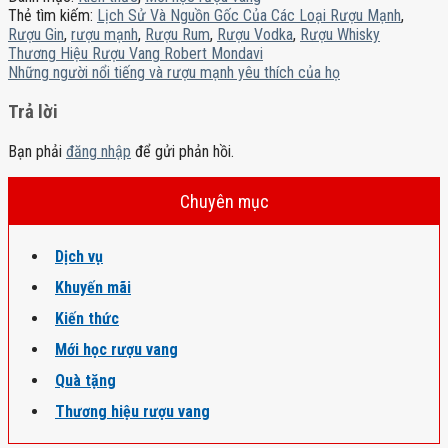
Thẻ tìm kiếm:
Lịch Sử Và Nguồn Gốc Của Các Loại Rượu Mạnh
,
Rượu Gin
,
rượu mạnh
,
Rượu Rum
,
Rượu Vodka
,
Rượu Whisky
Thương Hiệu Rượu Vang Robert Mondavi
Những người nổi tiếng và rượu mạnh yêu thích của họ
Trả lời
Bạn phải
đăng nhập
để gửi phản hồi.
Chuyên mục
Dịch vụ
Khuyến mãi
Kiến thức
Mới học rượu vang
Quà tặng
Thương hiệu rượu vang