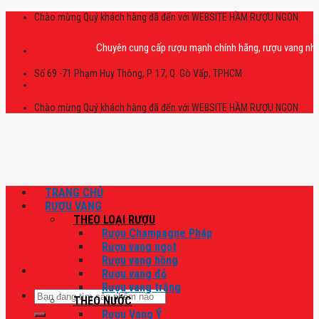
Skip
Chào mừng Quý khách hàng đã đến với WEBSITE HẦM RƯỢU NGON
to
content
Chuyên cung cấp rượu mạnh chính hãng, rượu vang nhập khẩu c
Số 69 -71 Phạm Huy Thông, P. 17, Q. Gò Vấp, TPHCM
Chào mừng Quý khách hàng đã đến với WEBSITE HẦM RƯỢU NGON
TRANG CHỦ
RƯỢU VANG
THEO LOẠI RƯỢU
Rượu Champagne Pháp
Rượu vang ngọt
Rượu vang hồng
Rượu vang đỏ
Rượu vang trắng
Tìm
THEO NƯỚC
kiếm:
Rượu Vang Ý