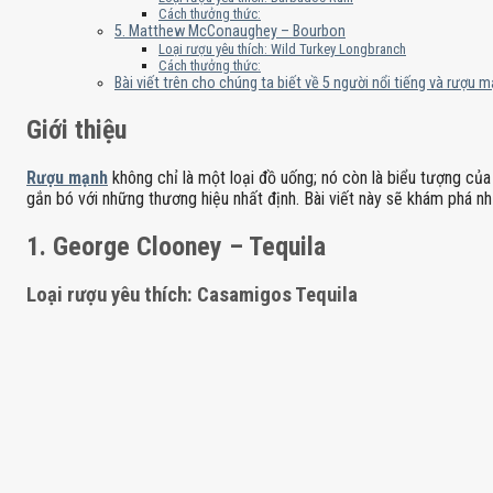
Cách thưởng thức:
5. Matthew McConaughey – Bourbon
Loại rượu yêu thích: Wild Turkey Longbranch
Cách thưởng thức:
Bài viết trên cho chúng ta biết về 5 người nổi tiếng và rượu 
Giới thiệu
Rượu mạnh
không chỉ là một loại đồ uống; nó còn là biểu tượng của
gắn bó với những thương hiệu nhất định. Bài viết này sẽ khám phá n
1. George Clooney – Tequila
Loại rượu yêu thích: Casamigos Tequila