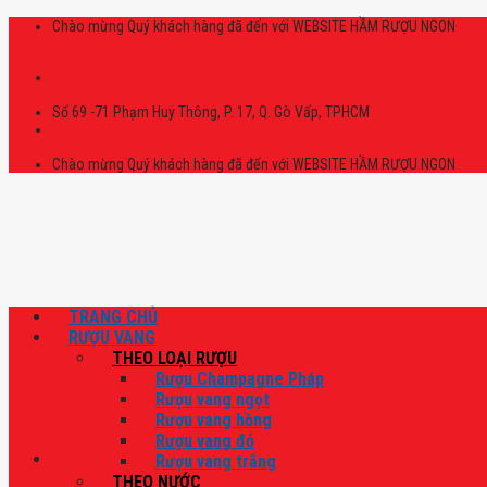
Skip
Chào mừng Quý khách hàng đã đến với WEBSITE HẦM RƯỢU NGON
to
content
Số 69 -71 Phạm Huy Thông, P. 17, Q. Gò Vấp, TPHCM
Chào mừng Quý khách hàng đã đến với WEBSITE HẦM RƯỢU NGON
TRANG CHỦ
RƯỢU VANG
THEO LOẠI RƯỢU
Rượu Champagne Pháp
Rượu vang ngọt
Rượu vang hồng
Rượu vang đỏ
Rượu vang trắng
THEO NƯỚC