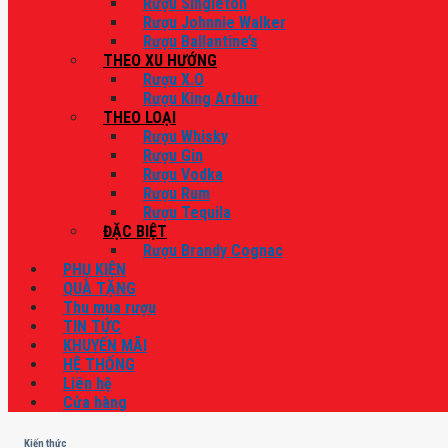
Rượu Singleton
Rượu Johnnie Walker
Rượu Ballantine’s
THEO XU HƯỚNG
Rượu X.O
Rượu King Arthur
THEO LOẠI
Rượu Whisky
Rượu Gin
Rượu Vodka
Rượu Rum
Rượu Tequila
ĐẶC BIỆT
Rượu Brandy Cognac
PHỤ KIỆN
QUÀ TẶNG
Thu mua rượu
TIN TỨC
KHUYẾN MÃI
HỆ THỐNG
Liên hệ
Cửa hàng
Kiến thức