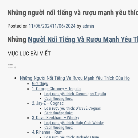
Những người nổi tiếng và rượu mạnh yêu thí
Posted on
11/06/2024
11/06/2024
by
admin
Những
Người Nổi Tiếng Và Rượu Mạnh Yêu T
MỤC LỤC BÀI VIẾT
Những Người Nổi Tiếng Và Rượu Mạnh Yêu Thích Của Họ
Giới thiệu
1. George Clooney – Tequila
Loại rượu yêu thích: Casamigos Tequila
Cách thưởng thức:
2. Jay-Z – Cognac
Loại rượu yêu thích: D’USSÉ Cognac
Cách thưởng thức:
3. David Beckham – Whisky
Loại rượu yêu thích: Haig Club Whisky
Cách thưởng thức:
4. Rihanna – Rum
Loại rượu yêu thích: Barbados Rum