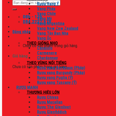
Tìm
Rượu Vang Ý
kiếm:
Vang Pháp
Vang Chile
08h - 17h
Vang Mỹ
084.2222.678
Vang Argentina
Vang New Zew Zealand
Đăng nhập
Vang Tây Ban Nha
Vang Úc
THEO GIỐNG NHO
Chưa có sản phẩm trong giỏ hàng.
Canaiolo
Carmenere
Giỏ hàng
Chardonnay
THEO VÙNG NỔI TIẾNG
Chưa có sản phẩm trong giỏ hàng.
Rượu vang Bordeaux (Pháp)
Rượu vang Burgundy (Pháp)
Rượu vang Puglia (Ý)
Rượu vang Tuscany (Ý)
RƯỢU MẠNH
THƯƠNG HIỆU LỚN
Rượu Chivas
Rượu Macallan
Rượu The Glenlivet
Rượu Glenfiddich