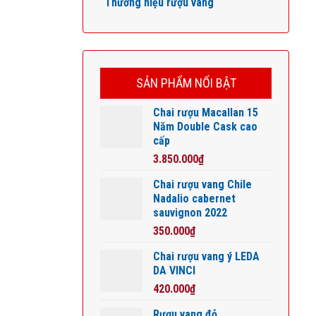
Thương hiệu rượu vang
SẢN PHẨM NỔI BẬT
Chai rượu Macallan 15
Năm Double Cask cao
cấp
3.850.000
₫
Chai rượu vang Chile
Nadalio cabernet
sauvignon 2022
350.000
₫
Chai rượu vang ý LEDA
DA VINCI
420.000
₫
Rượu vang đỏ