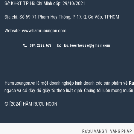
Sở KHĐT TP. Hồ Chí Minh cấp: 29/10/2021
Địa chỉ: Số 69-71 Phạm Huy Thông, P. 17, Q. Gò Vấp, TPHCM
Website: www.hamruoungon.com
084.2222.678
ks.beerhouse@gmail.com
Hamruoungon.vn
là một doanh nghiệp kinh doanh các sản phẩm về
Rư
ngạch và có đầy đủ giấy tờ theo luật định. Chúng tôi luôn mong muốn
© [2024] HẦM RƯỢU NGON
RƯỢU VANG Ý
VANG PHÁP