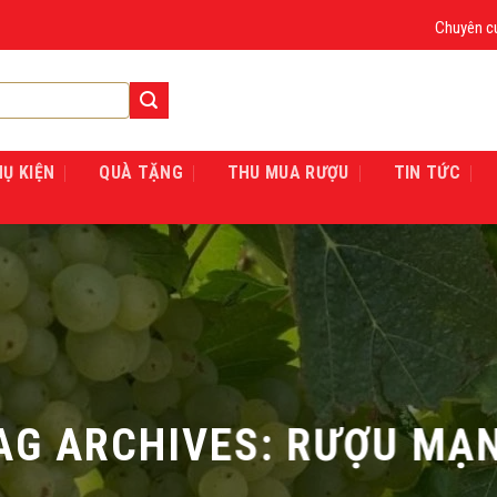
Chuyên cung cấp
HỤ KIỆN
QUÀ TẶNG
THU MUA RƯỢU
TIN TỨC
AG ARCHIVES:
RƯỢU MẠ