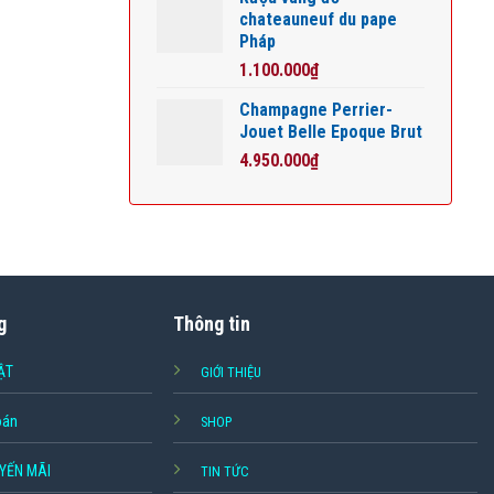
chateauneuf du pape
Pháp
1.100.000
₫
Champagne Perrier-
Jouet Belle Epoque Brut
4.950.000
₫
g
Thông tin
ẬT
GIỚI THIỆU
oán
SHOP
YẾN MÃI
TIN TỨC