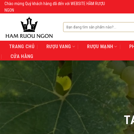
Skip
Chào mừng Quý khách hàng đã đến với WEBSITE HẦM RƯỢU
NGON
to
content
Tìm
kiếm:
TRANG CHỦ
RƯỢU VANG
RƯỢU MẠNH
P
CỬA HÀNG
T