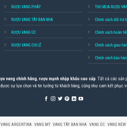
RƯỢU VANG PHÁP
THU MUA RƯỢU VA
RƯỢU VANG TÂY BAN NHA
Chính sách đổi trả 
RƯỢU VANG ÚC
Chính sách hoàn ti
RƯỢU VANG CHI LÊ
Chính sách giao hà
Chính sách bảo hàn
ợu vang chính hãng
,
rượu mạnh nhập khẩu cao cấp
. Tất cả các sản
 được sự lựa chọn và tin tưởng từ khách hàng, cũng như cam kết phục v
VANG ARGENTINA
VANG MỸ
VANG TÂY BAN NHA
VANG ÚC
VANG NEW