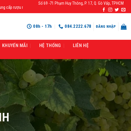
Số 69 -71 Phạm Huy Thông, P. 17, Q. Gò Vấp, TPHCM
 rượu mạnh chính hãng, rượu vang nhập khẩu cao cấp chính hãng giá rẻ số 1 t
08h - 17h
084.2222.678
ĐĂNG NHẬP
KHUYẾN MÃI
HỆ THỐNG
LIÊN HỆ
NH