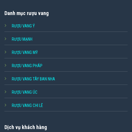
Danh mục rượu vang
RƯỢU VANG Ý
RƯỢU MẠNH
RƯỢU VANG MỸ
RƯỢU VANG PHÁP
RƯỢU VANG TÂY BAN NHA
RƯỢU VANG ÚC
RƯỢU VANG CHI LÊ
Dịch vụ khách hàng