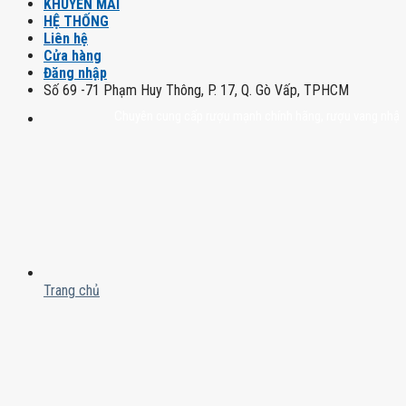
KHUYẾN MÃI
HỆ THỐNG
Liên hệ
Cửa hàng
Đăng nhập
Số 69 -71 Phạm Huy Thông, P. 17, Q. Gò Vấp, TPHCM
Chuyên cung cấp rượu mạnh chính hãng, rượu vang nhập khẩu cao
Trang chủ