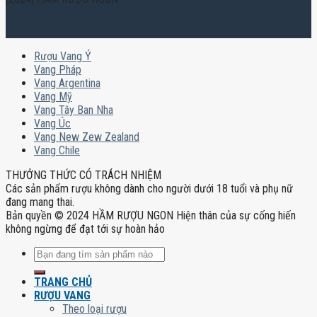
Rượu Vang Ý
Vang Pháp
Vang Argentina
Vang Mỹ
Vang Tây Ban Nha
Vang Úc
Vang New Zew Zealand
Vang Chile
THƯỞNG THỨC CÓ TRÁCH NHIỆM
Các sản phẩm rượu không dành cho người dưới 18 tuổi và phụ nữ
đang mang thai.
Bản quyền © 2024 HẦM RƯỢU NGON Hiện thân của sự cống hiến
không ngừng để đạt tới sự hoàn hảo
Tìm
kiếm:
TRANG CHỦ
RƯỢU VANG
Theo loại rượu