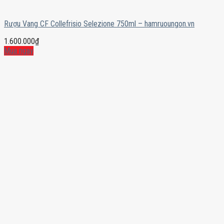
Rượu Vang CF Collefrisio Selezione 750ml – hamruoungon.vn
1.600.000
₫
Mua ngay