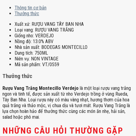
Thông tin cơ bản
Thưởng thức
Xuất xứ:
RƯỢU VANG TÂY BAN NHA
Loại vang:
RƯỢU VANG TRẮNG
Giống nho:
VERDEJO
Nồng độ:
13.0% ABV
Nhà sản xuất:
BODEGAS MONTECILLO
Dung tích:
750ML
Niên vụ:
NON VINTAGE
Mã sản phẩm:
VT/0559
Thưởng thức
Rượu Vang Trắng Montecillo Verdejo
là một loại rượu vang trắng
ngon và tinh tế, được sản xuất từ nho Verdejo trồng ở vùng Rueda,
Tây Ban Nha. Loại rượu này có màu vàng nhạt, hương thơm của hoa
quả trắng và thảo mộc, vị chua dịu và tươi mát. Rượu Vang Trắng là
lựa chọn hoàn hảo để thưởng thức cùng các món ăn nhẹ, hải sản,
salad hoặc phô mai.
NHỮNG CÂU HỎI THƯỜNG GẶP