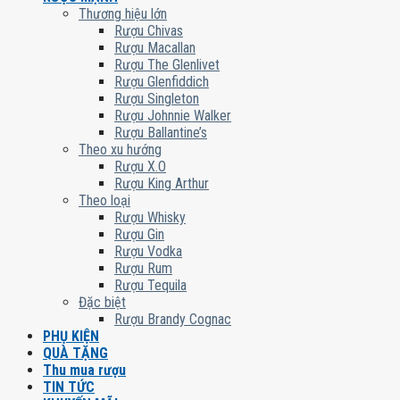
Thương hiệu lớn
Rượu Chivas
Rượu Macallan
Rượu The Glenlivet
Rượu Glenfiddich
Rượu Singleton
Rượu Johnnie Walker
Rượu Ballantine’s
Theo xu hướng
Rượu X.O
Rượu King Arthur
Theo loại
Rượu Whisky
Rượu Gin
Rượu Vodka
Rượu Rum
Rượu Tequila
Đặc biệt
Rượu Brandy Cognac
PHỤ KIỆN
QUÀ TẶNG
Thu mua rượu
TIN TỨC