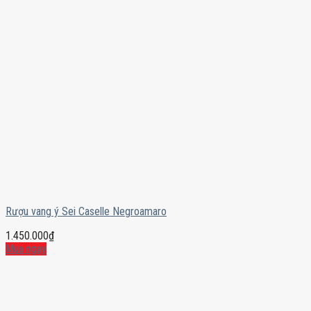
Rượu vang ý Sei Caselle Negroamaro
1.450.000
₫
Mua ngay