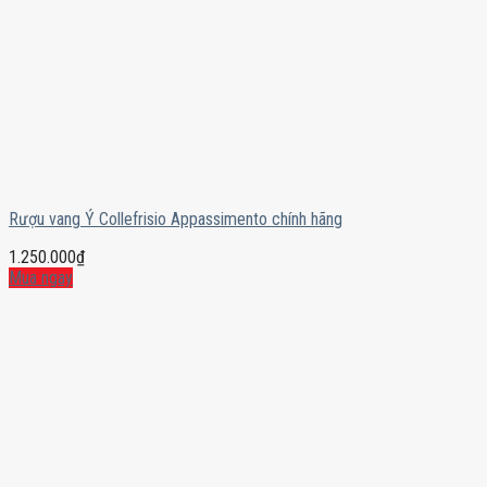
Rượu vang Ý Collefrisio Appassimento chính hãng
1.250.000
₫
Mua ngay