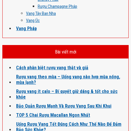
Rượu Champagne Pháp
Vang Tây Ban Nha
Vang Úc
Vang Pháp
Bài viết mới
Cách phân biệt rượu vang thật và giả
Rượu vang theo mùa – Uống vang nào hợp mùa nóng,
mùa lạnh?
Rượu vang ít calo – Bí quyết giữ dáng & tốt cho sức
khỏe
Bảo Quản Rượu Mạnh Và Rượu Vang Sau Khi Khui
TOP 5 Chai Rượu Macallan Ngon Nhất
Uống Rượu Vang Tết Đúng Cách Như Thế Nào Để Đảm
Bảo Sức Khỏe?