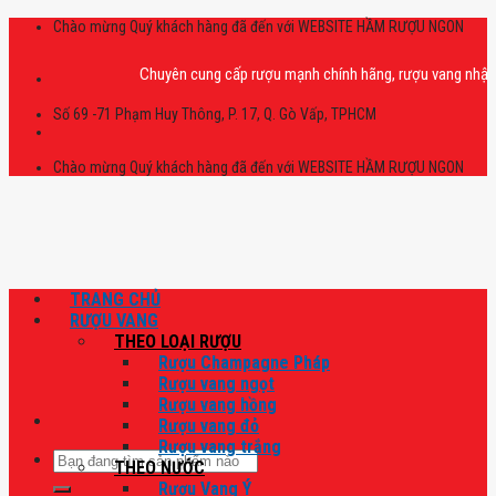
Skip
Chào mừng Quý khách hàng đã đến với WEBSITE HẦM RƯỢU NGON
to
content
Chuyên cung cấp rượu mạnh chính hãng, rượu vang nhập khẩu cao
Số 69 -71 Phạm Huy Thông, P. 17, Q. Gò Vấp, TPHCM
Chào mừng Quý khách hàng đã đến với WEBSITE HẦM RƯỢU NGON
TRANG CHỦ
RƯỢU VANG
THEO LOẠI RƯỢU
Rượu Champagne Pháp
Rượu vang ngọt
Rượu vang hồng
Rượu vang đỏ
Rượu vang trắng
Tìm
THEO NƯỚC
kiếm:
Rượu Vang Ý