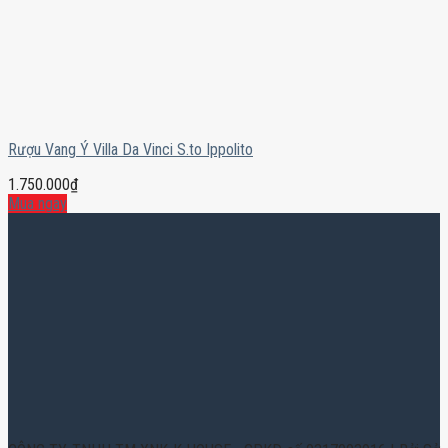
Rượu Vang Ý Villa Da Vinci S.to Ippolito
1.750.000
₫
Mua ngay