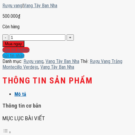
Rượu vang
|
Vang Tây Ban Nha
500.000
₫
Còn hàng
Rượu
Vang
Mua ngay
Trắng
Liên hệ hotline
Montecillo
Gửi tin nhắn
Verdejo
Danh mục:
Rượu vang
,
Vang Tây Ban Nha
Thẻ:
Rượu Vang Trắng
số
Montecillo Verdejo
,
Vang Tây Ban Nha
lượng
THÔNG TIN SẢN PHẨM
Mô tả
Thông tin cơ bản
MỤC LỤC BÀI VIẾT