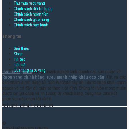
Thu mua rượu vang
Chính sách đổi trả hàng
Chính sách hoàn tiền
Chính sách giao hàng
Chính sách bảo hành
Thông tin
Giới thiệu
Shop
Tin tức
Liên hệ
Quà tặng rượu vang
Hamruoungon.vn
là một doanh nghiệp kinh doanh các sản phẩm về
Rượu vang chính hãng
,
rượu mạnh nhập khẩu cao cấp
. Tất cả các
sản phẩm được đăng tải trên Website này đều được nhập khẩu chính
ngạch và có đầy đủ giấy tờ theo luật định. Chúng tôi luôn mong muốn
được sự lựa chọn và tin tưởng từ khách hàng, cũng như cam kết
phục vụ một cách tốt nhất!
© [2024] HẦM RƯỢU NGON
©
[2024] HẦM RƯỢU NGON