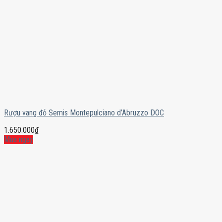
Rượu vang đỏ Semis Montepulciano d’Abruzzo DOC
1.650.000
₫
Mua ngay