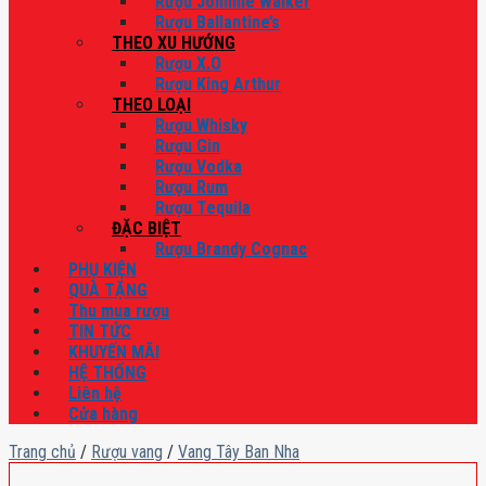
Rượu Johnnie Walker
Rượu Ballantine’s
THEO XU HƯỚNG
Rượu X.O
Rượu King Arthur
THEO LOẠI
Rượu Whisky
Rượu Gin
Rượu Vodka
Rượu Rum
Rượu Tequila
ĐẶC BIỆT
Rượu Brandy Cognac
PHỤ KIỆN
QUÀ TẶNG
Thu mua rượu
TIN TỨC
KHUYẾN MÃI
HỆ THỐNG
Liên hệ
Cửa hàng
Trang chủ
/
Rượu vang
/
Vang Tây Ban Nha