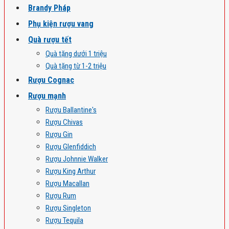
Brandy Pháp
Phụ kiện rượu vang
Quà rượu tết
Quà tặng dưới 1 triệu
Quà tặng từ 1-2 triệu
Rượu Cognac
Rượu mạnh
Rượu Ballantine's
Rượu Chivas
Rượu Gin
Rượu Glenfiddich
Rượu Johnnie Walker
Rượu King Arthur
Rượu Macallan
Rượu Rum
Rượu Singleton
Rượu Tequila