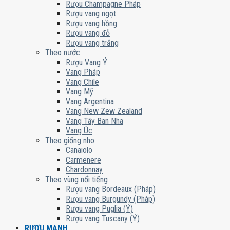
Rượu Champagne Pháp
Rượu vang ngọt
Rượu vang hồng
Rượu vang đỏ
Rượu vang trắng
Theo nước
Rượu Vang Ý
Vang Pháp
Vang Chile
Vang Mỹ
Vang Argentina
Vang New Zew Zealand
Vang Tây Ban Nha
Vang Úc
Theo giống nho
Canaiolo
Carmenere
Chardonnay
Theo vùng nổi tiếng
Rượu vang Bordeaux (Pháp)
Rượu vang Burgundy (Pháp)
Rượu vang Puglia (Ý)
Rượu vang Tuscany (Ý)
RƯỢU MẠNH