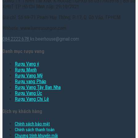
CÔNG TY TNHH TM XNK K HOUSE - GPKD số 0317003916 | Bởi Sở
KHĐT TP. Hồ Chí Minh cấp: 29/10/2021
Địa chỉ: Số 69-71 Phạm Huy Thông, P. 17, Q. Gò Vấp, TPHCM
Website: www.hamruoungon.com
084.2222.678
ks.beerhouse@gmail.com
Danh mục rượu vang
Rượu Vang ý
Rượu Mạnh
Rượu Vang Mỹ
Rượu vang Pháp
Rượu Vang Tây Ban Nha
Rượu Vang Úc
Rượu Vang Chi Lê
Dịch vụ khách hàng
Chính sách bảo mật
Chính sách thanh toán
Chương trình khuyến mãi