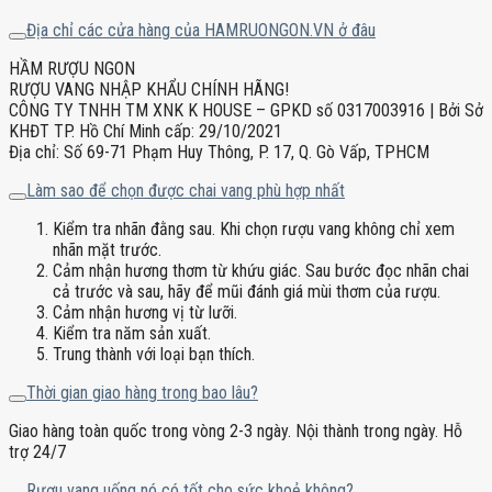
Địa chỉ các cửa hàng của HAMRUONGON.VN ở đâu
HẦM RƯỢU NGON
RƯỢU VANG NHẬP KHẨU CHÍNH HÃNG!
CÔNG TY TNHH TM XNK K HOUSE – GPKD số 0317003916 | Bởi Sở
KHĐT TP. Hồ Chí Minh cấp: 29/10/2021
Địa chỉ: Số 69-71 Phạm Huy Thông, P. 17, Q. Gò Vấp, TPHCM
Làm sao để chọn được chai vang phù hợp nhất
Kiểm tra nhãn đằng sau. Khi chọn rượu vang không chỉ xem
nhãn mặt trước.
Cảm nhận hương thơm từ khứu giác. Sau bước đọc nhãn chai
cả trước và sau, hãy để mũi đánh giá mùi thơm của rượu.
Cảm nhận hương vị từ lưỡi.
Kiểm tra năm sản xuất.
Trung thành với loại bạn thích.
Thời gian giao hàng trong bao lâu?
Giao hàng toàn quốc trong vòng 2-3 ngày. Nội thành trong ngày. Hỗ
trợ 24/7
Rượu vang uống nó có tốt cho sức khoẻ không?