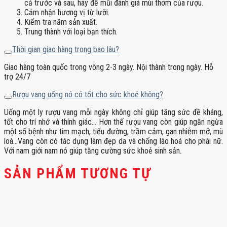
cả trước và sau, hãy để mũi đánh giá mùi thơm của rượu.
Cảm nhận hương vị từ lưỡi.
Kiểm tra năm sản xuất.
Trung thành với loại bạn thích.
Thời gian giao hàng trong bao lâu?
Giao hàng toàn quốc trong vòng 2-3 ngày. Nội thành trong ngày. Hỗ
trợ 24/7
Rượu vang uống nó có tốt cho sức khoẻ không?
Uống một ly rượu vang mỗi ngày không chỉ giúp tăng sức đề kháng,
tốt cho trí nhớ và thính giác… Hơn thế rượu vang còn giúp ngăn ngừa
một số bệnh như tim mạch, tiểu đường, trầm cảm, gan nhiễm mỡ, mù
loà…Vang còn có tác dụng làm đẹp da và chống lão hoá cho phái nữ.
Với nam giới nam nó giúp tăng cường sức khoẻ sinh sản.
SẢN PHẨM TƯƠNG TỰ