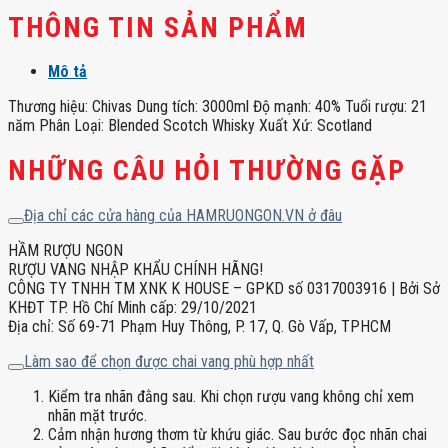
THÔNG TIN SẢN PHẨM
Mô tả
Thương hiệu: Chivas Dung tích: 3000ml Độ mạnh: 40% Tuổi rượu: 21
năm Phân Loại: Blended Scotch Whisky Xuất Xứ: Scotland
NHỮNG CÂU HỎI THƯỜNG GẶP
Địa chỉ các cửa hàng của HAMRUONGON.VN ở đâu
HẦM RƯỢU NGON
RƯỢU VANG NHẬP KHẨU CHÍNH HÃNG!
CÔNG TY TNHH TM XNK K HOUSE – GPKD số 0317003916 | Bởi Sở
KHĐT TP. Hồ Chí Minh cấp: 29/10/2021
Địa chỉ: Số 69-71 Phạm Huy Thông, P. 17, Q. Gò Vấp, TPHCM
Làm sao để chọn được chai vang phù hợp nhất
Kiểm tra nhãn đằng sau. Khi chọn rượu vang không chỉ xem
nhãn mặt trước.
Cảm nhận hương thơm từ khứu giác. Sau bước đọc nhãn chai