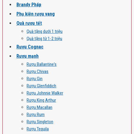
Brandy Pháp
Phụ kiện rượu vang
Quà rượu tết
Quà tặng dưới 1 triệu
Quà tặng từ 1-2 triệu
Rượu Cognac
Rượu mạnh
Rượu Ballantine's
Rượu Chivas
Rượu Gin
Rượu Glenfiddich
Rượu Johnnie Walker
Rượu King Arthur
Rượu Macallan
Rượu Rum
Rượu Singleton
Rượu Tequila