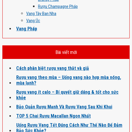
Rượu Champagne Pháp
Vang Tây Ban Nha
Vang Úc
Vang Pháp
Bài viết mới
Cách phân biệt rượu vang thật và giả
Rượu vang theo mùa – Uống vang nào hợp mùa nóng,
mùa lạnh?
Rượu vang ít calo – Bí quyết giữ dáng & tốt cho sức
khỏe
Bảo Quản Rượu Mạnh Và Rượu Vang Sau Khi Khui
TOP 5 Chai Rượu Macallan Ngon Nhất
Uống Rượu Vang Tết Đúng Cách Như Thế Nào Để Đảm
Bảo Sức Khỏe?