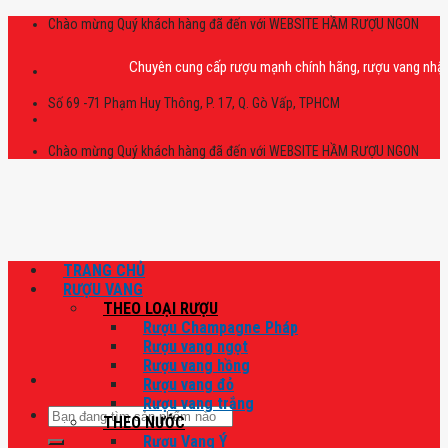
Skip
Chào mừng Quý khách hàng đã đến với WEBSITE HẦM RƯỢU NGON
to
content
Chuyên cung cấp rượu mạnh chính hãng, rượu vang nhập khẩu ca
Số 69 -71 Phạm Huy Thông, P. 17, Q. Gò Vấp, TPHCM
Chào mừng Quý khách hàng đã đến với WEBSITE HẦM RƯỢU NGON
TRANG CHỦ
RƯỢU VANG
THEO LOẠI RƯỢU
Rượu Champagne Pháp
Rượu vang ngọt
Rượu vang hồng
Rượu vang đỏ
Rượu vang trắng
Tìm
THEO NƯỚC
kiếm:
Rượu Vang Ý