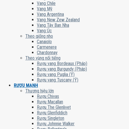
Vang Chile
Vang Mỹ
Vang Argentina
Vang New Zew Zealand
Vang Tây Ban Nha
Vang Úc
Theo giống nho
Canaiolo
Carmenere
Chardonnay
Theo vùng nổi tiếng
Rượu vang Bordeaux (Pháp)
Rượu vang Burgundy (Pháp)
Rượu vang Puglia (Ý)
Rượu vang Tuscany (Ý)
RƯỢU MẠNH
Thương hiệu lớn
Rượu Chivas
Rượu Macallan
Rượu The Glenlivet
Rượu Glenfiddich
Rượu Singleton
Rượu Johnnie Walker