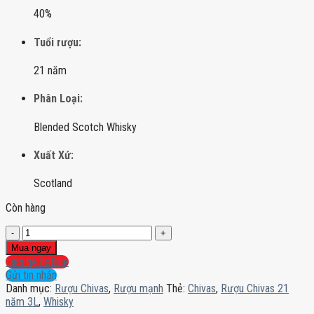
40%
Tuổi rượu:
21 năm
Phân Loại:
Blended Scotch Whisky
Xuất Xứ:
Scotland
Còn hàng
Rượu
Chivas
Mua ngay
21
Liên hệ hotline
năm
Gửi tin nhắn
3L
Danh mục:
Rượu Chivas
,
Rượu mạnh
Thẻ:
Chivas
,
Rượu Chivas 21
số
năm 3L
,
Whisky
lượng