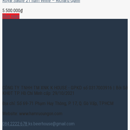
Royal Salute 21 năm White – Richard Quinn
5.500.000
₫
Mua ngay
CÔNG TY TNHH TM XNK K HOUSE - GPKD số 0317003916 | Bởi Sở
KHĐT TP. Hồ Chí Minh cấp: 29/10/2021
Địa chỉ: Số 69-71 Phạm Huy Thông, P. 17, Q. Gò Vấp, TPHCM
Website: www.hamruoungon.com
084.2222.678
ks.beerhouse@gmail.com