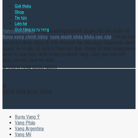
Giới thiệu
Shop
Tin tức
Liên hệ
Quà tặng rượu vang
Hamruoungon.vn
là một doanh nghiệp kinh doanh các sản phẩm về
Rượu vang chính hãng
,
rượu mạnh nhập khẩu cao cấp
. Tất cả các
sản phẩm được đăng tải trên Website này đều được nhập khẩu chính
ngạch và có đầy đủ giấy tờ theo luật định. Chúng tôi luôn mong muốn
được sự lựa chọn và tin tưởng từ khách hàng, cũng như cam kết
phục vụ một cách tốt nhất!
© [2024] HẦM RƯỢU NGON
©
[2024] HẦM RƯỢU NGON
Rượu Vang Ý
Vang Pháp
Vang Argentina
Vang Mỹ