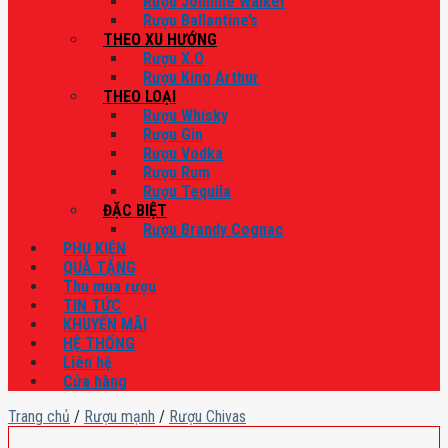
Rượu Johnnie Walker
Rượu Ballantine’s
THEO XU HƯỚNG
Rượu X.O
Rượu King Arthur
THEO LOẠI
Rượu Whisky
Rượu Gin
Rượu Vodka
Rượu Rum
Rượu Tequila
ĐẶC BIỆT
Rượu Brandy Cognac
PHỤ KIỆN
QUÀ TẶNG
Thu mua rượu
TIN TỨC
KHUYẾN MÃI
HỆ THỐNG
Liên hệ
Cửa hàng
Trang chủ
/
Rượu mạnh
/
Rượu Chivas