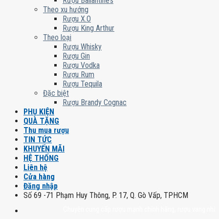
Rượu Ballantine’s
Theo xu hướng
Rượu X.O
Rượu King Arthur
Theo loại
Rượu Whisky
Rượu Gin
Rượu Vodka
Rượu Rum
Rượu Tequila
Đặc biệt
Rượu Brandy Cognac
PHỤ KIỆN
QUÀ TẶNG
Thu mua rượu
TIN TỨC
KHUYẾN MÃI
HỆ THỐNG
Liên hệ
Cửa hàng
Đăng nhập
Số 69 -71 Phạm Huy Thông, P. 17, Q. Gò Vấp, TPHCM
Chuyên cung cấp rượu mạnh chính hãng, rượu vang nhập khẩu ca