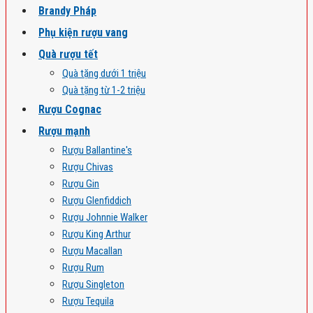
Brandy Pháp
Phụ kiện rượu vang
Quà rượu tết
Quà tặng dưới 1 triệu
Quà tặng từ 1-2 triệu
Rượu Cognac
Rượu mạnh
Rượu Ballantine's
Rượu Chivas
Rượu Gin
Rượu Glenfiddich
Rượu Johnnie Walker
Rượu King Arthur
Rượu Macallan
Rượu Rum
Rượu Singleton
Rượu Tequila