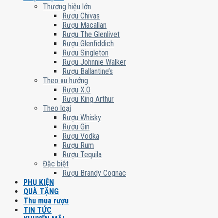
Thương hiệu lớn
Rượu Chivas
Rượu Macallan
Rượu The Glenlivet
Rượu Glenfiddich
Rượu Singleton
Rượu Johnnie Walker
Rượu Ballantine’s
Theo xu hướng
Rượu X.O
Rượu King Arthur
Theo loại
Rượu Whisky
Rượu Gin
Rượu Vodka
Rượu Rum
Rượu Tequila
Đặc biệt
Rượu Brandy Cognac
PHỤ KIỆN
QUÀ TẶNG
Thu mua rượu
TIN TỨC