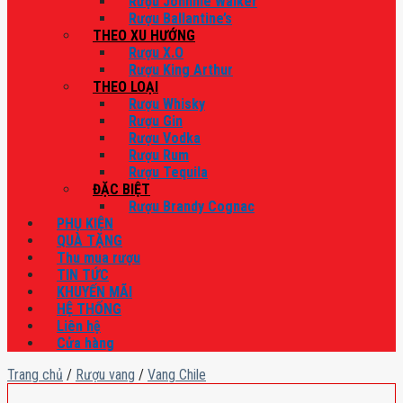
Rượu Johnnie Walker
Rượu Ballantine’s
THEO XU HƯỚNG
Rượu X.O
Rượu King Arthur
THEO LOẠI
Rượu Whisky
Rượu Gin
Rượu Vodka
Rượu Rum
Rượu Tequila
ĐẶC BIỆT
Rượu Brandy Cognac
PHỤ KIỆN
QUÀ TẶNG
Thu mua rượu
TIN TỨC
KHUYẾN MÃI
HỆ THỐNG
Liên hệ
Cửa hàng
Trang chủ
/
Rượu vang
/
Vang Chile