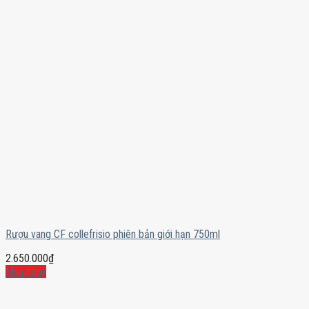
Rượu vang CF collefrisio phiên bản giới hạn 750ml
2.650.000
₫
Mua ngay