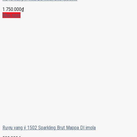
1.750.000
₫
Mua ngay
Rượu vang ý 1502 Sparkling Brut Mappa DI imola