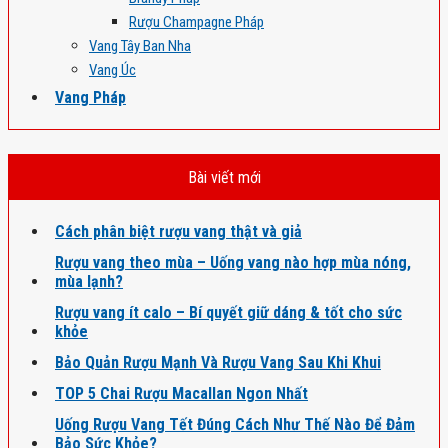
Rượu Champagne Pháp
Vang Tây Ban Nha
Vang Úc
Vang Pháp
Bài viết mới
Cách phân biệt rượu vang thật và giả
Rượu vang theo mùa – Uống vang nào hợp mùa nóng,
mùa lạnh?
Rượu vang ít calo – Bí quyết giữ dáng & tốt cho sức
khỏe
Bảo Quản Rượu Mạnh Và Rượu Vang Sau Khi Khui
TOP 5 Chai Rượu Macallan Ngon Nhất
Uống Rượu Vang Tết Đúng Cách Như Thế Nào Để Đảm
Bảo Sức Khỏe?