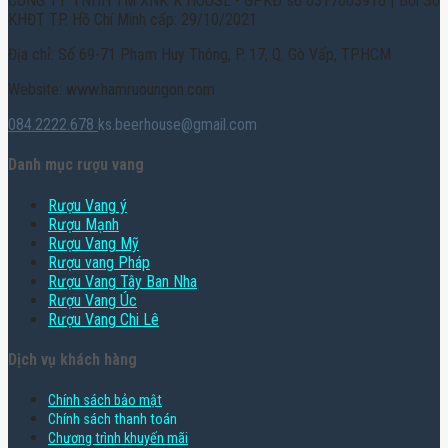
CÔNG TY TNHH TM XNK K HOUSE - GPKD số 0317003916 | Bởi Sở
KHĐT TP. Hồ Chí Minh cấp: 29/10/2021
Địa chỉ: Số 69-71 Phạm Huy Thông, P. 17, Q. Gò Vấp, TPHCM
Website: www.hamruoungon.com
084.2222.678
ks.beerhouse@gmail.com
Danh mục rượu vang
Rượu Vang ý
Rượu Mạnh
Rượu Vang Mỹ
Rượu vang Pháp
Rượu Vang Tây Ban Nha
Rượu Vang Úc
Rượu Vang Chi Lê
Dịch vụ khách hàng
Chính sách bảo mật
Chính sách thanh toán
Chương trình khuyến mãi