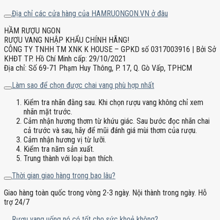
Địa chỉ các cửa hàng của HAMRUONGON.VN ở đâu
HẦM RƯỢU NGON
RƯỢU VANG NHẬP KHẨU CHÍNH HÃNG!
CÔNG TY TNHH TM XNK K HOUSE – GPKD số 0317003916 | Bởi Sở
KHĐT TP. Hồ Chí Minh cấp: 29/10/2021
Địa chỉ: Số 69-71 Phạm Huy Thông, P. 17, Q. Gò Vấp, TPHCM
Làm sao để chọn được chai vang phù hợp nhất
Kiểm tra nhãn đằng sau. Khi chọn rượu vang không chỉ xem
nhãn mặt trước.
Cảm nhận hương thơm từ khứu giác. Sau bước đọc nhãn chai
cả trước và sau, hãy để mũi đánh giá mùi thơm của rượu.
Cảm nhận hương vị từ lưỡi.
Kiểm tra năm sản xuất.
Trung thành với loại bạn thích.
Thời gian giao hàng trong bao lâu?
Giao hàng toàn quốc trong vòng 2-3 ngày. Nội thành trong ngày. Hỗ
trợ 24/7
Rượu vang uống nó có tốt cho sức khoẻ không?