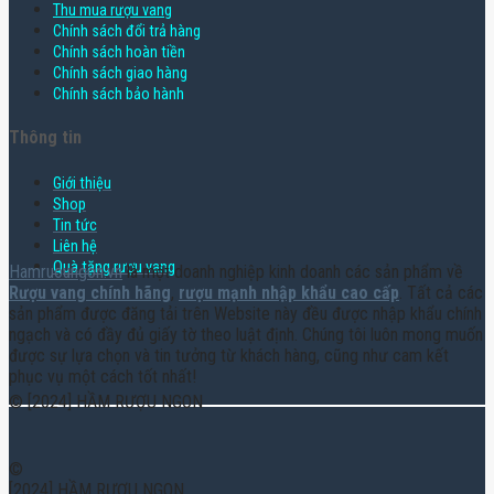
Thu mua rượu vang
Chính sách đổi trả hàng
Chính sách hoàn tiền
Chính sách giao hàng
Chính sách bảo hành
Thông tin
Giới thiệu
Shop
Tin tức
Liên hệ
Quà tặng rượu vang
Hamruoungon.vn
là một doanh nghiệp kinh doanh các sản phẩm về
Rượu vang chính hãng
,
rượu mạnh nhập khẩu cao cấp
. Tất cả các
sản phẩm được đăng tải trên Website này đều được nhập khẩu chính
ngạch và có đầy đủ giấy tờ theo luật định. Chúng tôi luôn mong muốn
được sự lựa chọn và tin tưởng từ khách hàng, cũng như cam kết
phục vụ một cách tốt nhất!
© [2024] HẦM RƯỢU NGON
©
[2024] HẦM RƯỢU NGON