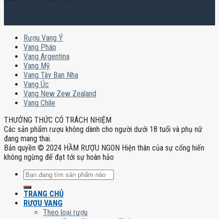
Rượu Vang Ý
Vang Pháp
Vang Argentina
Vang Mỹ
Vang Tây Ban Nha
Vang Úc
Vang New Zew Zealand
Vang Chile
THƯỞNG THỨC CÓ TRÁCH NHIỆM
Các sản phẩm rượu không dành cho người dưới 18 tuổi và phụ nữ
đang mang thai.
Bản quyền © 2024 HẦM RƯỢU NGON Hiện thân của sự cống hiến
không ngừng để đạt tới sự hoàn hảo
Tìm
kiếm:
TRANG CHỦ
RƯỢU VANG
Theo loại rượu