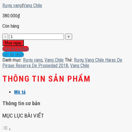
Rượu vang
|
Vang Chile
380.000
₫
Còn hàng
Rượu
Vang
Mua ngay
Chile
Liên hệ hotline
Haras
Gửi tin nhắn
De
Danh mục:
Rượu vang
,
Vang Chile
Thẻ:
Rượu Vang Chile Haras De
Pirque
Pirque Reserva De Propiedad 2018
,
Vang Chile
Reserva
De
THÔNG TIN SẢN PHẨM
Propiedad
2018
Mô tả
số
lượng
Thông tin cơ bản
MỤC LỤC BÀI VIẾT