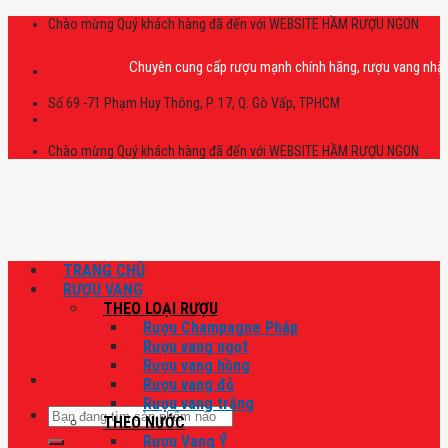
Skip
Chào mừng Quý khách hàng đã đến với WEBSITE HẦM RƯỢU NGON
to
content
Chuyên cung cấp rượu mạnh chính hãng, rượu vang nhập khẩu cao
Số 69 -71 Phạm Huy Thông, P. 17, Q. Gò Vấp, TPHCM
Chào mừng Quý khách hàng đã đến với WEBSITE HẦM RƯỢU NGON
TRANG CHỦ
RƯỢU VANG
THEO LOẠI RƯỢU
Rượu Champagne Pháp
Rượu vang ngọt
Rượu vang hồng
Rượu vang đỏ
Rượu vang trắng
Tìm
THEO NƯỚC
kiếm:
Rượu Vang Ý