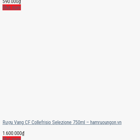
590.000
₫
Mua ngay
Rượu Vang CF Collefrisio Selezione 750ml – hamruoungon.vn
1.600.000
₫
Mua ngay