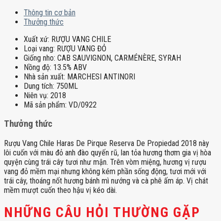
Thông tin cơ bản
Thưởng thức
Xuất xứ:
RƯỢU VANG CHILE
Loại vang:
RƯỢU VANG ĐỎ
Giống nho:
CAB SAUVIGNON, CARMÉNÈRE, SYRAH
Nồng độ:
13.5% ABV
Nhà sản xuất:
MARCHESI ANTINORI
Dung tích:
750ML
Niên vụ:
2018
Mã sản phẩm:
VD/0922
Thưởng thức
Rượu Vang Chile Haras De Pirque Reserva De Propiedad 2018 này
lôi cuốn với màu đỏ anh đào quyến rũ, lan tỏa hương thơm gia vị hòa
quyện cùng trái cây tươi như mận. Trên vòm miệng, hương vị rượu
vang đỏ mềm mại nhưng không kém phần sống động, tươi mới với
trái cây, thoáng nốt hương bánh mì nướng và cà phê ấm áp. Vị chát
mềm mượt cuốn theo hậu vị kéo dài.
NHỮNG CÂU HỎI THƯỜNG GẶP