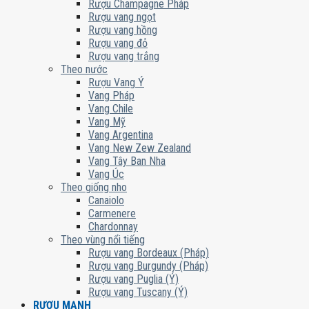
Rượu Champagne Pháp
Rượu vang ngọt
Rượu vang hồng
Rượu vang đỏ
Rượu vang trắng
Theo nước
Rượu Vang Ý
Vang Pháp
Vang Chile
Vang Mỹ
Vang Argentina
Vang New Zew Zealand
Vang Tây Ban Nha
Vang Úc
Theo giống nho
Canaiolo
Carmenere
Chardonnay
Theo vùng nổi tiếng
Rượu vang Bordeaux (Pháp)
Rượu vang Burgundy (Pháp)
Rượu vang Puglia (Ý)
Rượu vang Tuscany (Ý)
RƯỢU MẠNH