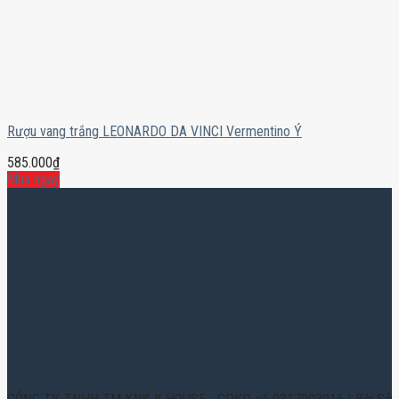
Rượu vang trắng LEONARDO DA VINCI Vermentino Ý
585.000
₫
Mua ngay