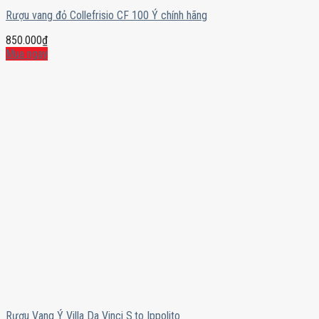
Rượu vang đỏ Collefrisio CF 100 Ý chính hãng
850.000
₫
Mua ngay
Rượu Vang Ý Villa Da Vinci S.to Ippolito