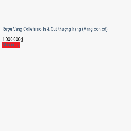
Rượu Vang Collefrisio In & Out thượng hạng (Vang con cá)
1.800.000
₫
Mua ngay