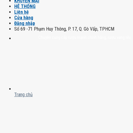
KHUYẾN MÃI
HỆ THỐNG
Liên hệ
Cửa hàng
Đăng nhập
Số 69 -71 Phạm Huy Thông, P. 17, Q. Gò Vấp, TPHCM
Chuyên cung cấp rượu mạnh chính hãng, rượu vang nhập khẩu cao
Trang chủ