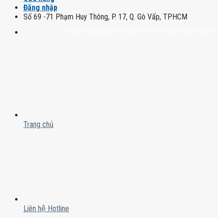
Đăng nhập
Số 69 -71 Phạm Huy Thông, P. 17, Q. Gò Vấp, TPHCM
Chuyên cung cấp rượu mạnh chính hãng, rượu vang nhập khẩu ca
Trang chủ
Liên hệ Hotline