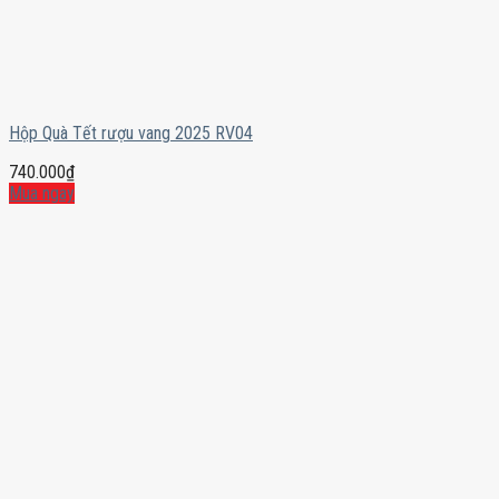
Hộp Quà Tết rượu vang 2025 RV04
740.000
₫
Mua ngay