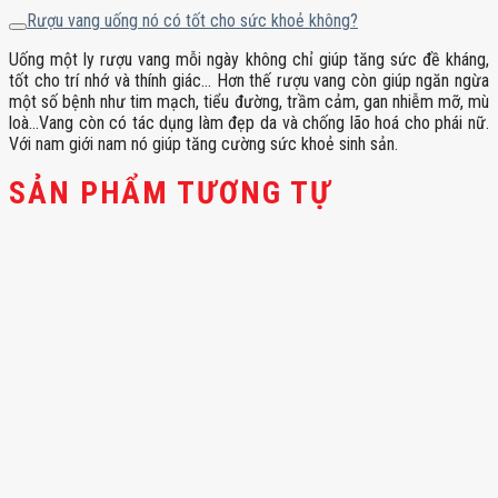
Rượu vang uống nó có tốt cho sức khoẻ không?
Uống một ly rượu vang mỗi ngày không chỉ giúp tăng sức đề kháng,
tốt cho trí nhớ và thính giác… Hơn thế rượu vang còn giúp ngăn ngừa
một số bệnh như tim mạch, tiểu đường, trầm cảm, gan nhiễm mỡ, mù
loà…Vang còn có tác dụng làm đẹp da và chống lão hoá cho phái nữ.
Với nam giới nam nó giúp tăng cường sức khoẻ sinh sản.
SẢN PHẨM TƯƠNG TỰ