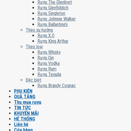
Rượu The Glenlivet
Rượu Glenfiddich
Rượu Singleton
Rượu Johnnie Walker
Rượu Ballantine’s
Theo xu hướng
Rượu X.O
Rượu King Arthur
Theo loại
Rượu Whisky
Rượu Gin
Rượu Vodka
Rượu Rum
Rượu Tequila
Đặc biệt
Rượu Brandy Cognac
PHỤ KIỆN
QUÀ TẶNG
Thu mua rượu
TIN TỨC
KHUYẾN MÃI
HỆ THỐNG
Liên hệ
Cửa hàng