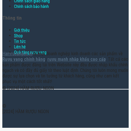
Chính sách giao hàng
Chính sách bảo hành
Thông tin
Giới thiệu
Shop
Tin tức
Liên hệ
Quà tặng rượu vang
Hamruoungon.vn
là một doanh nghiệp kinh doanh các sản phẩm về
Rượu vang chính hãng
,
rượu mạnh nhập khẩu cao cấp
. Tất cả các
sản phẩm được đăng tải trên Website này đều được nhập khẩu chính
ngạch và có đầy đủ giấy tờ theo luật định. Chúng tôi luôn mong muốn
được sự lựa chọn và tin tưởng từ khách hàng, cũng như cam kết
phục vụ một cách tốt nhất!
© [2024] HẦM RƯỢU NGON
©
[2024] HẦM RƯỢU NGON