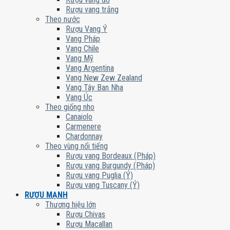
Rượu vang trắng
Theo nước
Rượu Vang Ý
Vang Pháp
Vang Chile
Vang Mỹ
Vang Argentina
Vang New Zew Zealand
Vang Tây Ban Nha
Vang Úc
Theo giống nho
Canaiolo
Carmenere
Chardonnay
Theo vùng nổi tiếng
Rượu vang Bordeaux (Pháp)
Rượu vang Burgundy (Pháp)
Rượu vang Puglia (Ý)
Rượu vang Tuscany (Ý)
RƯỢU MẠNH
Thương hiệu lớn
Rượu Chivas
Rượu Macallan