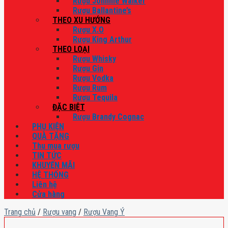
Rượu Johnnie Walker
Rượu Ballantine’s
THEO XU HƯỚNG
Rượu X.O
Rượu King Arthur
THEO LOẠI
Rượu Whisky
Rượu Gin
Rượu Vodka
Rượu Rum
Rượu Tequila
ĐẶC BIỆT
Rượu Brandy Cognac
PHỤ KIỆN
QUÀ TẶNG
Thu mua rượu
TIN TỨC
KHUYẾN MÃI
HỆ THỐNG
Liên hệ
Cửa hàng
Trang chủ
/
Rượu vang
/
Rượu Vang Ý