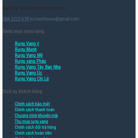
Website: www.hamruoungon.com
084.2222.678
ks.beerhouse@gmail.com
Danh mục rượu vang
Rượu Vang ý
Rượu Mạnh
Rượu Vang Mỹ
Rượu vang Pháp
Rượu Vang Tây Ban Nha
Rượu Vang Úc
Rượu Vang Chi Lê
Dịch vụ khách hàng
Chính sách bảo mật
Chính sách thanh toán
Chương trình khuyến mãi
Thu mua rượu vang
Chính sách đổi trả hàng
Chính sách hoàn tiền