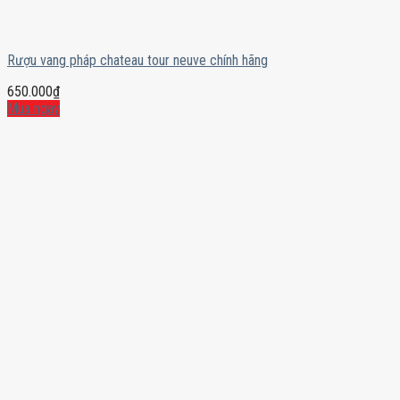
Rượu vang pháp chateau tour neuve chính hãng
650.000
₫
Mua ngay