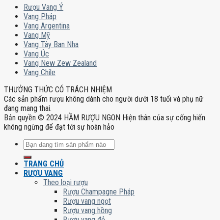
Rượu Vang Ý
Vang Pháp
Vang Argentina
Vang Mỹ
Vang Tây Ban Nha
Vang Úc
Vang New Zew Zealand
Vang Chile
THƯỞNG THỨC CÓ TRÁCH NHIỆM
Các sản phẩm rượu không dành cho người dưới 18 tuổi và phụ nữ
đang mang thai.
Bản quyền © 2024 HẦM RƯỢU NGON Hiện thân của sự cống hiến
không ngừng để đạt tới sự hoàn hảo
Tìm
kiếm:
TRANG CHỦ
RƯỢU VANG
Theo loại rượu
Rượu Champagne Pháp
Rượu vang ngọt
Rượu vang hồng
Rượu vang đỏ