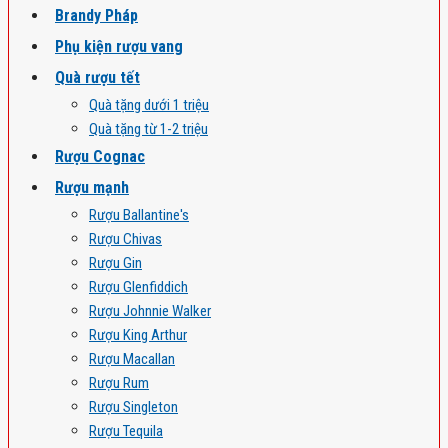
Brandy Pháp
Phụ kiện rượu vang
Quà rượu tết
Quà tặng dưới 1 triệu
Quà tặng từ 1-2 triệu
Rượu Cognac
Rượu mạnh
Rượu Ballantine's
Rượu Chivas
Rượu Gin
Rượu Glenfiddich
Rượu Johnnie Walker
Rượu King Arthur
Rượu Macallan
Rượu Rum
Rượu Singleton
Rượu Tequila