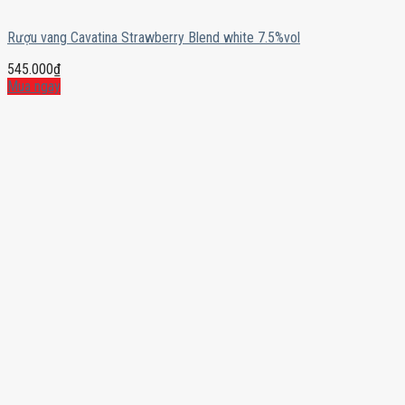
Rượu vang Cavatina Strawberry Blend white 7.5%vol
545.000
₫
Mua ngay