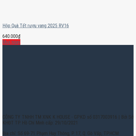
Hộp Quà Tết rượu vang 2025 RV16
640.000
₫
Mua ngay
CÔNG TY TNHH TM XNK K HOUSE - GPKD số 0317003916 | Bởi Sở
KHĐT TP. Hồ Chí Minh cấp: 29/10/2021
Địa chỉ: Số 69-71 Phạm Huy Thông, P. 17, Q. Gò Vấp, TPHCM