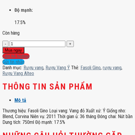
Độ mạnh:
17.5%
Còn hàng
Rượu
Vang
Mua ngay
Alteo
Liên hệ hotline
số
Gửi tin nhắn
lượng
Danh mục:
Rượu vang
,
Rượu Vang Ý
Thẻ:
Fasoli Gino
,
rượu vang
,
Rượu Vang Alteo
THÔNG TIN SẢN PHẨM
Mô tả
Thương hiệu: Fasoli Gino Loại vang: Vang đỏ Xuất xứ: Ý Giống nho:
Blend, Corvina Niên vụ: 2011 Thời gian ủ: 36 tháng Đóng chai: Nút bần
Dung tích: 750ml Độ mạnh: 17.5%