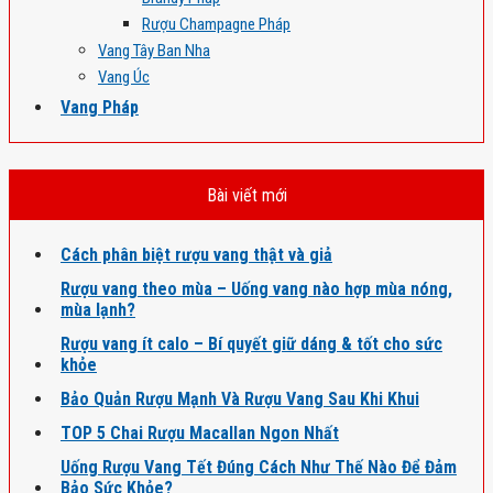
Rượu Champagne Pháp
Vang Tây Ban Nha
Vang Úc
Vang Pháp
Bài viết mới
Cách phân biệt rượu vang thật và giả
Rượu vang theo mùa – Uống vang nào hợp mùa nóng,
mùa lạnh?
Rượu vang ít calo – Bí quyết giữ dáng & tốt cho sức
khỏe
Bảo Quản Rượu Mạnh Và Rượu Vang Sau Khi Khui
TOP 5 Chai Rượu Macallan Ngon Nhất
Uống Rượu Vang Tết Đúng Cách Như Thế Nào Để Đảm
Bảo Sức Khỏe?