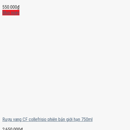
550.000
₫
Mua ngay
Rượu vang CF collefrisio phiên bản giới hạn 750ml
2.650.000
₫