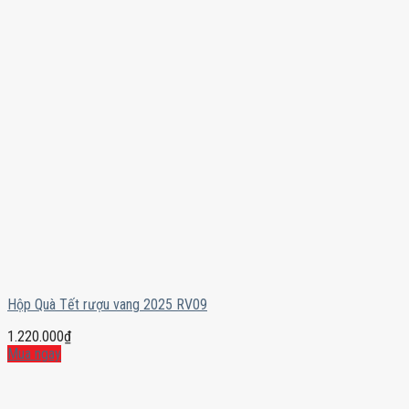
Hộp Quà Tết rượu vang 2025 RV09
1.220.000
₫
Mua ngay