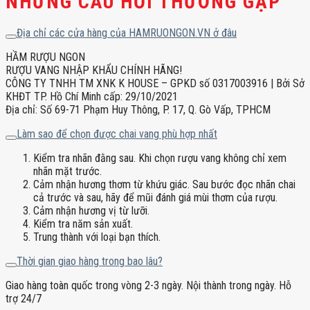
NHỮNG CÂU HỎI THƯỜNG GẶP
Địa chỉ các cửa hàng của HAMRUONGON.VN ở đâu
HẦM RƯỢU NGON
RƯỢU VANG NHẬP KHẨU CHÍNH HÃNG!
CÔNG TY TNHH TM XNK K HOUSE – GPKD số 0317003916 | Bởi Sở
KHĐT TP. Hồ Chí Minh cấp: 29/10/2021
Địa chỉ: Số 69-71 Phạm Huy Thông, P. 17, Q. Gò Vấp, TPHCM
Làm sao để chọn được chai vang phù hợp nhất
Kiểm tra nhãn đằng sau. Khi chọn rượu vang không chỉ xem
nhãn mặt trước.
Cảm nhận hương thơm từ khứu giác. Sau bước đọc nhãn chai
cả trước và sau, hãy để mũi đánh giá mùi thơm của rượu.
Cảm nhận hương vị từ lưỡi.
Kiểm tra năm sản xuất.
Trung thành với loại bạn thích.
Thời gian giao hàng trong bao lâu?
Giao hàng toàn quốc trong vòng 2-3 ngày. Nội thành trong ngày. Hỗ
trợ 24/7