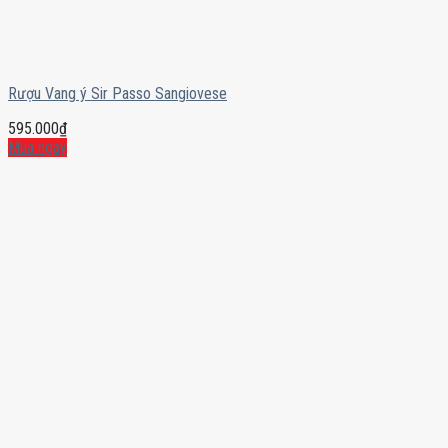
Rượu Vang ý Sir Passo Sangiovese
595.000
₫
Mua ngay