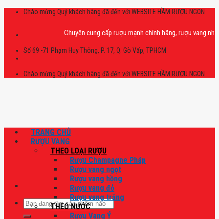
Skip
Chào mừng Quý khách hàng đã đến với WEBSITE HẦM RƯỢU NGON
to
content
Chuyên cung cấp rượu mạnh chính hãng, rượu vang nhập khẩu ca
Số 69 -71 Phạm Huy Thông, P. 17, Q. Gò Vấp, TPHCM
Chào mừng Quý khách hàng đã đến với WEBSITE HẦM RƯỢU NGON
TRANG CHỦ
RƯỢU VANG
THEO LOẠI RƯỢU
Rượu Champagne Pháp
Rượu vang ngọt
Rượu vang hồng
Rượu vang đỏ
Rượu vang trắng
Tìm
THEO NƯỚC
kiếm:
Rượu Vang Ý