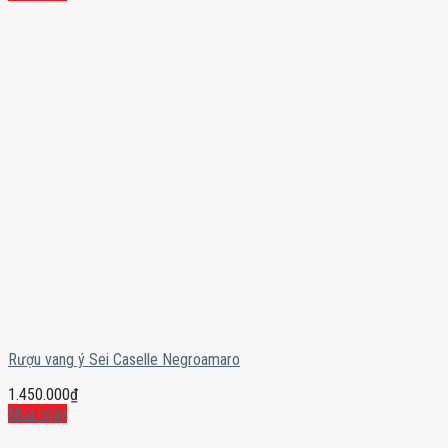
Rượu vang ý Sei Caselle Negroamaro
1.450.000
₫
Mua ngay