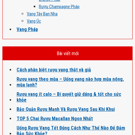
Rượu Champagne Pháp
Vang Tây Ban Nha
Vang Úc
Vang Pháp
Bài viết mới
Cách phân biệt rượu vang thật và giả
Rượu vang theo mùa – Uống vang nào hợp mùa nóng,
mùa lạnh?
Rượu vang ít calo – Bí quyết giữ dáng & tốt cho sức
khỏe
Bảo Quản Rượu Mạnh Và Rượu Vang Sau Khi Khui
TOP 5 Chai Rượu Macallan Ngon Nhất
Uống Rượu Vang Tết Đúng Cách Như Thế Nào Để Đảm
Bảo Sức Khỏe?