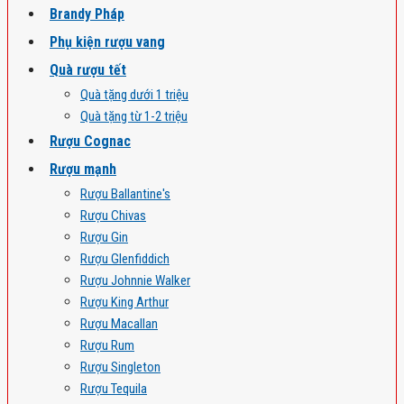
Brandy Pháp
Phụ kiện rượu vang
Quà rượu tết
Quà tặng dưới 1 triệu
Quà tặng từ 1-2 triệu
Rượu Cognac
Rượu mạnh
Rượu Ballantine's
Rượu Chivas
Rượu Gin
Rượu Glenfiddich
Rượu Johnnie Walker
Rượu King Arthur
Rượu Macallan
Rượu Rum
Rượu Singleton
Rượu Tequila