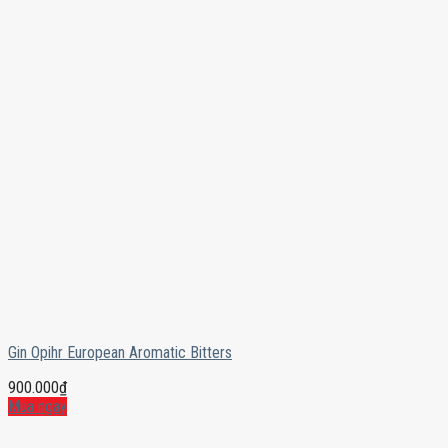
Gin Opihr European Aromatic Bitters
900.000
₫
Mua ngay