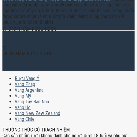
sản phẩm được đăng tải trên Website này đều được nhập khẩu chính
ngạch và có đầy đủ giấy tờ theo luật định. Chúng tôi luôn mong muốn
được sự lựa chọn và tin tưởng từ khách hàng, cũng như cam kết
phục vụ một cách tốt nhất!
© [2024] HẦM RƯỢU NGON
©
[2024] HẦM RƯỢU NGON
Rượu Vang Ý
Vang Pháp
Vang Argentina
Vang Mỹ
Vang Tây Ban Nha
Vang Úc
Vang New Zew Zealand
Vang Chile
THƯỞNG THỨC CÓ TRÁCH NHIỆM
Các sản phẩm rượu không dành cho người dưới 18 tuổi và phụ nữ