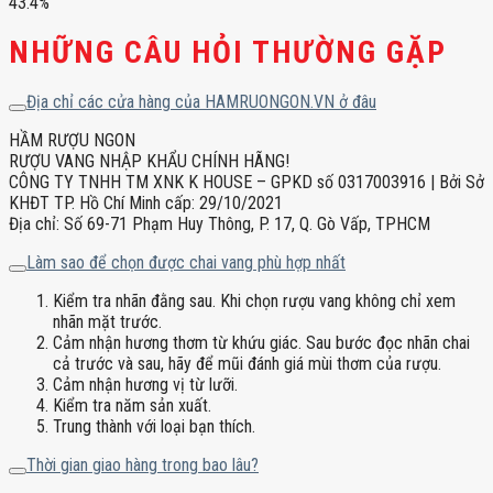
43.4%
NHỮNG CÂU HỎI THƯỜNG GẶP
Địa chỉ các cửa hàng của HAMRUONGON.VN ở đâu
HẦM RƯỢU NGON
RƯỢU VANG NHẬP KHẨU CHÍNH HÃNG!
CÔNG TY TNHH TM XNK K HOUSE – GPKD số 0317003916 | Bởi Sở
KHĐT TP. Hồ Chí Minh cấp: 29/10/2021
Địa chỉ: Số 69-71 Phạm Huy Thông, P. 17, Q. Gò Vấp, TPHCM
Làm sao để chọn được chai vang phù hợp nhất
Kiểm tra nhãn đằng sau. Khi chọn rượu vang không chỉ xem
nhãn mặt trước.
Cảm nhận hương thơm từ khứu giác. Sau bước đọc nhãn chai
cả trước và sau, hãy để mũi đánh giá mùi thơm của rượu.
Cảm nhận hương vị từ lưỡi.
Kiểm tra năm sản xuất.
Trung thành với loại bạn thích.
Thời gian giao hàng trong bao lâu?