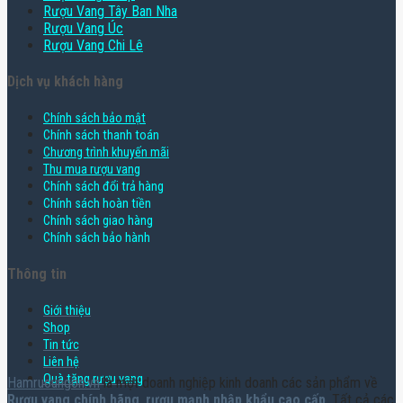
Rượu Vang Tây Ban Nha
Rượu Vang Úc
Rượu Vang Chi Lê
Dịch vụ khách hàng
Chính sách bảo mật
Chính sách thanh toán
Chương trình khuyến mãi
Thu mua rượu vang
Chính sách đổi trả hàng
Chính sách hoàn tiền
Chính sách giao hàng
Chính sách bảo hành
Thông tin
Giới thiệu
Shop
Tin tức
Liên hệ
Quà tặng rượu vang
Hamruoungon.vn
là một doanh nghiệp kinh doanh các sản phẩm về
Rượu vang chính hãng
,
rượu mạnh nhập khẩu cao cấp
. Tất cả các