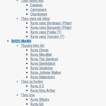
Theo giống nho
Canaiolo
Carmenere
Chardonnay
Theo vùng nổi tiếng
Rượu vang Bordeaux (Pháp)
Rượu vang Burgundy (Pháp)
Rượu vang Puglia (Ý)
Rượu vang Tuscany (Ý)
RƯỢU MẠNH
Thương hiệu lớn
Rượu Chivas
Rượu Macallan
Rượu The Glenlivet
Rượu Glenfiddich
Rượu Singleton
Rượu Johnnie Walker
Rượu Ballantine’s
Theo xu hướng
Rượu X.O
Rượu King Arthur
Theo loại
Rượu Whisky
Rượu Gin