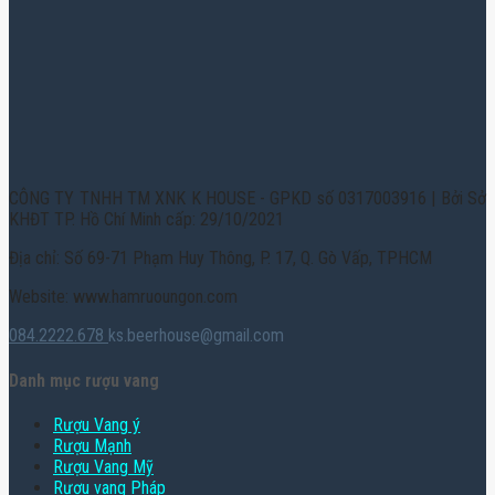
CÔNG TY TNHH TM XNK K HOUSE - GPKD số 0317003916 | Bởi Sở
KHĐT TP. Hồ Chí Minh cấp: 29/10/2021
Địa chỉ: Số 69-71 Phạm Huy Thông, P. 17, Q. Gò Vấp, TPHCM
Website: www.hamruoungon.com
084.2222.678
ks.beerhouse@gmail.com
Danh mục rượu vang
Rượu Vang ý
Rượu Mạnh
Rượu Vang Mỹ
Rượu vang Pháp