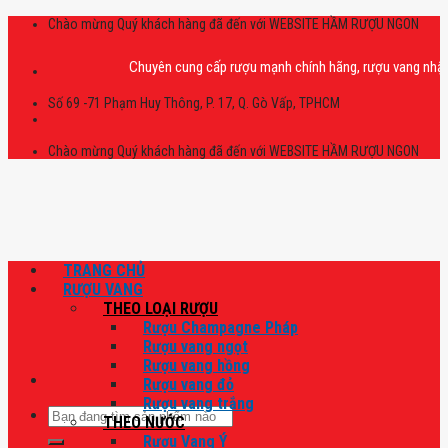
Skip
Chào mừng Quý khách hàng đã đến với WEBSITE HẦM RƯỢU NGON
to
content
Chuyên cung cấp rượu mạnh chính hãng, rượu vang nhập khẩu ca
Số 69 -71 Phạm Huy Thông, P. 17, Q. Gò Vấp, TPHCM
Chào mừng Quý khách hàng đã đến với WEBSITE HẦM RƯỢU NGON
TRANG CHỦ
RƯỢU VANG
THEO LOẠI RƯỢU
Rượu Champagne Pháp
Rượu vang ngọt
Rượu vang hồng
Rượu vang đỏ
Rượu vang trắng
Tìm
THEO NƯỚC
kiếm:
Rượu Vang Ý