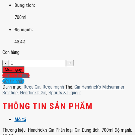
Dung tích:
700ml
Độ mạnh:
43.4%
Còn hàng
Gin
Hendrick's
Mua ngay
Midsummer
Liên hệ hotline
Solstice
Gửi tin nhắn
số
Danh mục:
Rượu Gin
,
Rượu mạnh
Thẻ:
Gin Hendrick's Midsummer
lượng
Solstice
,
Hendrick's Gin
,
Spririts & Liqueur
THÔNG TIN SẢN PHẨM
Mô tả
Thương hiệu: Hendrick’s Gin Phân loại: Gin Dung tích: 700ml Độ mạnh: