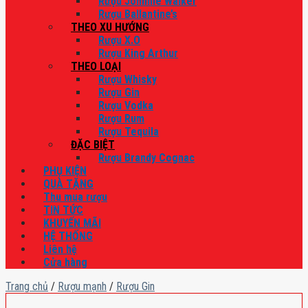
Rượu Johnnie Walker
Rượu Ballantine’s
THEO XU HƯỚNG
Rượu X.O
Rượu King Arthur
THEO LOẠI
Rượu Whisky
Rượu Gin
Rượu Vodka
Rượu Rum
Rượu Tequila
ĐẶC BIỆT
Rượu Brandy Cognac
PHỤ KIỆN
QUÀ TẶNG
Thu mua rượu
TIN TỨC
KHUYẾN MÃI
HỆ THỐNG
Liên hệ
Cửa hàng
Trang chủ
/
Rượu mạnh
/
Rượu Gin