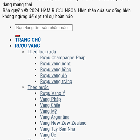
đang mang thai.
Bản quyền © 2024 HẦM RƯỢU NGON Hiện thân của sự cống hiến
không ngừng để đạt tới sự hoàn hảo
Tìm
kiếm:
TRANG CHỦ
RƯỢU VANG
Theo loại rượu
Rượu Champagne Pháp
Rượu vang ngọt
Rượu vang hồng
Rượu vang đỏ
Rượu vang trắng
Theo nước
Rượu Vang Ý
Vang Pháp
Vang Chile
Vang Mỹ
Vang Argentina
Vang New Zew Zealand
Vang Tây Ban Nha
Vang Úc