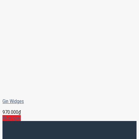
Gin Widges
970.000
₫
Mua ngay