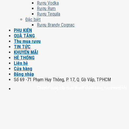
Rượu Vodka
Rượu Rum
Rượu Tequila
Đặc biệt
Rượu Brandy Cognac
PHỤ KIỆN
QUÀ TẶNG
Thu mua rượu
TIN TỨC
KHUYẾN MÃI
HỆ THỐNG
Liên hệ
Cửa hàng
Đăng nhập
Số 69 -71 Phạm Huy Thông, P. 17, Q. Gò Vấp, TPHCM
Chuyên cung cấp rượu mạnh chính hãng, rượu vang nhập khẩu ca