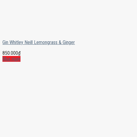
Gin Whitley Neill Lemongrass & Ginger
850.000
₫
Mua ngay