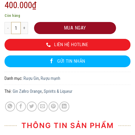
400.000
₫
Còn hàng
Gin Zafiro Orange số lượng
MUA NGAY
LIÊN HỆ HOTLINE
GỬI TIN NHẮN
Danh mục:
Rượu Gin
,
Rượu mạnh
Thẻ:
Gin Zafiro Orange
,
Spririts & Liqueur
THÔNG TIN SẢN PHẨM