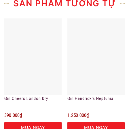
SẢN PHẨM TƯƠNG TỰ
Gin Cheers London Dry
Gin Hendrick’s Neptunia
390.000
₫
1.250.000
₫
MUA NGAY
MUA NGAY