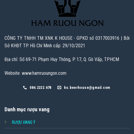
CÔNG TY TNHH TM XNK K HOUSE - GPKD số 0317003916 | Bởi
Sở KHĐT TP. Hồ Chí Minh cấp: 29/10/2021
Địa chỉ: Số 69-71 Phạm Huy Thông, P. 17, Q. Gò Vấp, TPHCM
Website: www.hamruoungon.com
084.2222.678
ks.beerhouse@gmail.com
Danh mục rượu vang
RƯỢU VANG Ý