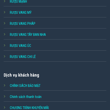
RƯỢU MẠNH
RƯỢU VANG MỸ
RƯỢU VANG PHÁP
RƯỢU VANG TÂY BAN NHA
RƯỢU VANG ÚC
RƯỢU VANG CHI LÊ
Dịch vụ khách hàng
CHÍNH SÁCH BẢO MẬT
Chính sách thanh toán
CHƯƠNG TRÌNH KHUYẾN MÃI