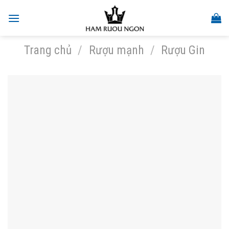
Skip
to
content
Trang chủ
/
Rượu mạnh
/
Rượu Gin