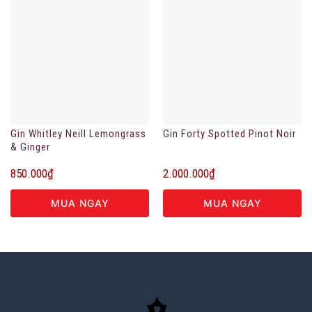
Gin Whitley Neill Lemongrass
Gin Forty Spotted Pinot Noir
& Ginger
850.000
₫
2.000.000
₫
MUA NGAY
MUA NGAY