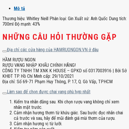
Mô tả
Thương hiệu: Whitley Neill Phân loại: Gin Xuất xứ: Anh Quốc Dung tích:
700ml Độ mạnh: 43%
NHỮNG CÂU HỎI THƯỜNG GẶP
Địa chỉ các cửa hàng của HAMRUONGON.VN ở đâu
HẦM RƯỢU NGON
RƯỢU VANG NHẬP KHẨU CHÍNH HÃNG!
CÔNG TY TNHH TM XNK K HOUSE – GPKD số 0317003916 | Bởi Sở
KHĐT TP. Hồ Chí Minh cấp: 29/10/2021
Địa chỉ: Số 69-71 Phạm Huy Thông, P. 17, Q. Gò Vấp, TPHCM
Làm sao để chọn được chai vang phù hợp nhất
Kiểm tra nhãn đằng sau. Khi chọn rượu vang không chỉ xem
nhãn mặt trước.
Cảm nhận hương thơm từ khứu giác. Sau bước đọc nhãn chai
cả trước và sau, hãy để mũi đánh giá mùi thơm của rượu.
Cảm nhận hương vị từ lưỡi.