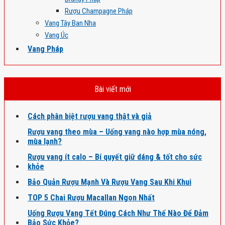
Rượu Champagne Pháp
Vang Tây Ban Nha
Vang Úc
Vang Pháp
Bài viết mới
Cách phân biệt rượu vang thật và giả
Rượu vang theo mùa – Uống vang nào hợp mùa nóng,
mùa lạnh?
Rượu vang ít calo – Bí quyết giữ dáng & tốt cho sức
khỏe
Bảo Quản Rượu Mạnh Và Rượu Vang Sau Khi Khui
TOP 5 Chai Rượu Macallan Ngon Nhất
Uống Rượu Vang Tết Đúng Cách Như Thế Nào Để Đảm
Bảo Sức Khỏe?