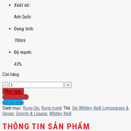
Xuất xứ:
Anh Quốc
Dung tích:
700ml
Độ mạnh:
43%
Còn hàng
Gin
Whitley
Mua ngay
Neill
Liên hệ hotline
Lemongrass
Gửi tin nhắn
&
Danh mục:
Rượu Gin
,
Rượu mạnh
Thẻ:
Gin Whitley Neill Lemongrass &
Ginger
Ginger
,
Spririts & Liqueur
,
Whitley Neill
số
lượng
THÔNG TIN SẢN PHẨM