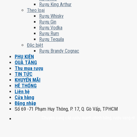
Rượu King Arthur
Theo loại
Rượu Whisky
Rượu Gin
Rượu Vodka
Rượu Rum
Rượu Tequila
Đặc biệt
Rượu Brandy Cognac
PHỤ KIỆN
QUÀ TẶNG
Thu mua rượu
TIN TỨC
KHUYẾN MÃI
HỆ THỐNG
Liên hệ
Cửa hàng
Đăng nhập
Số 69 -71 Phạm Huy Thông, P. 17, Q. Gò Vấp, TPHCM
Chuyên cung cấp rượu mạnh chính hãng, rượu vang nhập khẩu c