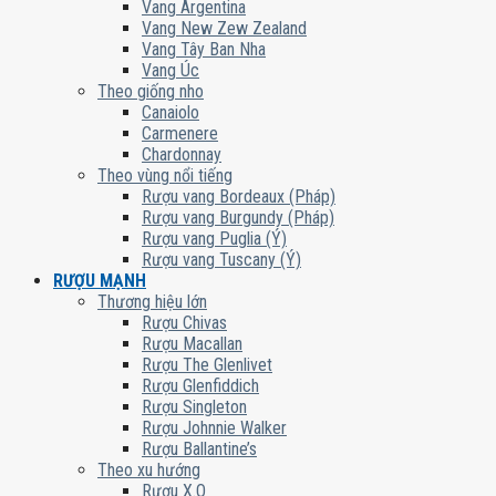
Vang Argentina
Vang New Zew Zealand
Vang Tây Ban Nha
Vang Úc
Theo giống nho
Canaiolo
Carmenere
Chardonnay
Theo vùng nổi tiếng
Rượu vang Bordeaux (Pháp)
Rượu vang Burgundy (Pháp)
Rượu vang Puglia (Ý)
Rượu vang Tuscany (Ý)
RƯỢU MẠNH
Thương hiệu lớn
Rượu Chivas
Rượu Macallan
Rượu The Glenlivet
Rượu Glenfiddich
Rượu Singleton
Rượu Johnnie Walker
Rượu Ballantine’s
Theo xu hướng
Rượu X.O