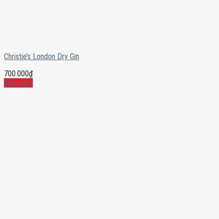
Christie’s London Dry Gin
700.000
₫
Mua ngay