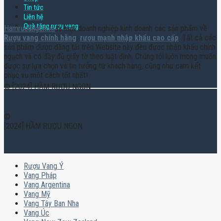
Tin tức
Liên hệ
Quà tặng rượu vang
Hamruoungon.vn
là một doanh nghiệp kinh doanh các sản phẩm về
Rượu vang chính hãng
,
rượu mạnh nhập khẩu cao cấp
. Tất cả các
sản phẩm được đăng tải trên Website này đều được nhập khẩu chính
ngạch và có đầy đủ giấy tờ theo luật định. Chúng tôi luôn mong muốn
được sự lựa chọn và tin tưởng từ khách hàng, cũng như cam kết
phục vụ một cách tốt nhất!
© [2024] HẦM RƯỢU NGON
©
[2024] HẦM RƯỢU NGON
Rượu Vang Ý
Vang Pháp
Vang Argentina
Vang Mỹ
Vang Tây Ban Nha
Vang Úc