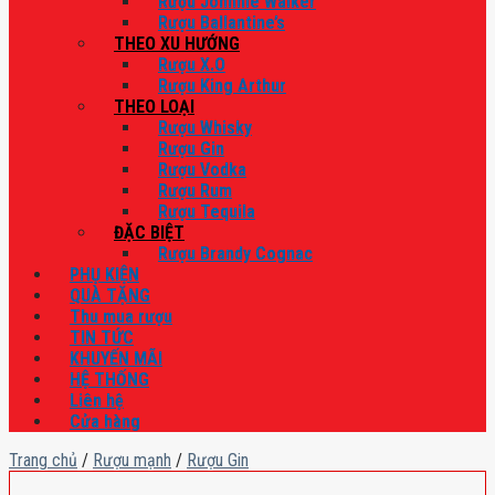
Rượu Johnnie Walker
Rượu Ballantine’s
THEO XU HƯỚNG
Rượu X.O
Rượu King Arthur
THEO LOẠI
Rượu Whisky
Rượu Gin
Rượu Vodka
Rượu Rum
Rượu Tequila
ĐẶC BIỆT
Rượu Brandy Cognac
PHỤ KIỆN
QUÀ TẶNG
Thu mua rượu
TIN TỨC
KHUYẾN MÃI
HỆ THỐNG
Liên hệ
Cửa hàng
Trang chủ
/
Rượu mạnh
/
Rượu Gin