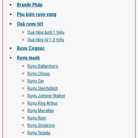
Brandy Pháp
Phụ kiện rượu vang
Quà rượu tết
Quà tặng dưới 1 triệu
Quà tặng từ 1-2 triệu
Rượu Cognac
Rượu mạnh
Rượu Ballantine's
Rượu Chivas
Rượu Gin
Rượu Glenfiddich
Rượu Johnnie Walker
Rượu King Arthur
Rượu Macallan
Rượu Rum
Rượu Singleton
Rượu Tequila