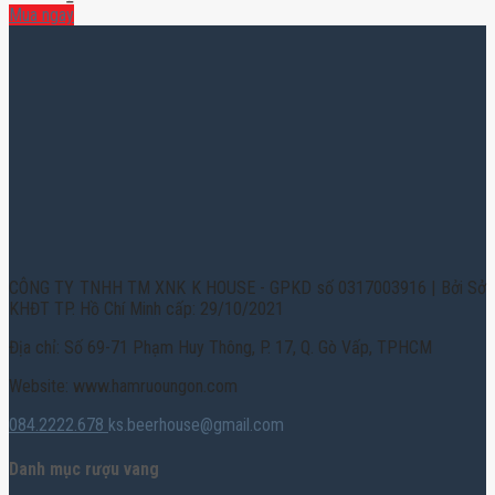
Mua ngay
CÔNG TY TNHH TM XNK K HOUSE - GPKD số 0317003916 | Bởi Sở
KHĐT TP. Hồ Chí Minh cấp: 29/10/2021
Địa chỉ: Số 69-71 Phạm Huy Thông, P. 17, Q. Gò Vấp, TPHCM
Website: www.hamruoungon.com
084.2222.678
ks.beerhouse@gmail.com
Danh mục rượu vang