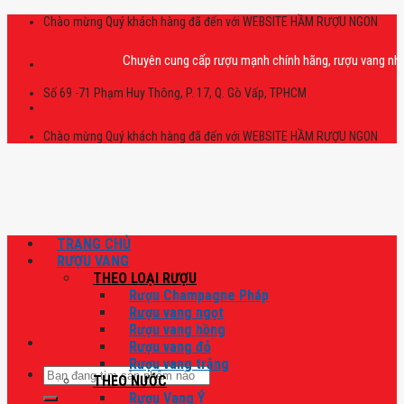
Skip
Chào mừng Quý khách hàng đã đến với WEBSITE HẦM RƯỢU NGON
to
content
Chuyên cung cấp rượu mạnh chính hãng, rượu vang nhập khẩu c
Số 69 -71 Phạm Huy Thông, P. 17, Q. Gò Vấp, TPHCM
Chào mừng Quý khách hàng đã đến với WEBSITE HẦM RƯỢU NGON
TRANG CHỦ
RƯỢU VANG
THEO LOẠI RƯỢU
Rượu Champagne Pháp
Rượu vang ngọt
Rượu vang hồng
Rượu vang đỏ
Rượu vang trắng
Tìm
THEO NƯỚC
kiếm:
Rượu Vang Ý