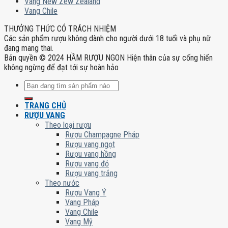
Vang New Zew Zealand
Vang Chile
THƯỞNG THỨC CÓ TRÁCH NHIỆM
Các sản phẩm rượu không dành cho người dưới 18 tuổi và phụ nữ
đang mang thai.
Bản quyền © 2024 HẦM RƯỢU NGON Hiện thân của sự cống hiến
không ngừng để đạt tới sự hoàn hảo
Tìm
kiếm:
TRANG CHỦ
RƯỢU VANG
Theo loại rượu
Rượu Champagne Pháp
Rượu vang ngọt
Rượu vang hồng
Rượu vang đỏ
Rượu vang trắng
Theo nước
Rượu Vang Ý
Vang Pháp
Vang Chile
Vang Mỹ