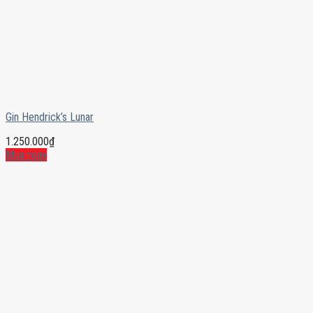
Gin Hendrick’s Lunar
1.250.000
₫
Mua ngay