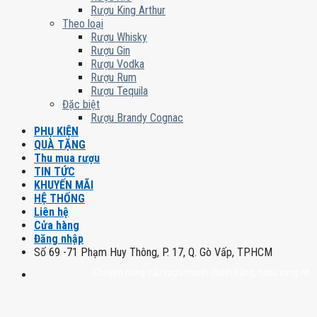
Rượu King Arthur
Theo loại
Rượu Whisky
Rượu Gin
Rượu Vodka
Rượu Rum
Rượu Tequila
Đặc biệt
Rượu Brandy Cognac
PHỤ KIỆN
QUÀ TẶNG
Thu mua rượu
TIN TỨC
KHUYẾN MÃI
HỆ THỐNG
Liên hệ
Cửa hàng
Đăng nhập
Số 69 -71 Phạm Huy Thông, P. 17, Q. Gò Vấp, TPHCM
Chuyên cung cấp rượu mạnh chính hãng, rượu vang nhập khẩu ca