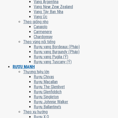
Vang Argentina
Vang New Zew Zealand
Vang Tây Ban Nha
Vang Úc
Theo giống nho
Canaiolo
Carmenere
Chardonnay
Theo vùng nổi tiếng
Rượu vang Bordeaux (Pháp)
Rượu vang Burgundy (Pháp)
Rượu vang Puglia (Ý)
Rượu vang Tuscany (Ý)
RƯỢU MẠNH
Thương hiệu lớn
Rượu Chivas
Rượu Macallan
Rượu The Glenlivet
Rượu Glenfiddich
Rượu Singleton
Rượu Johnnie Walker
Rượu Ballantine’s
Theo xu hướng
Rượu X.O