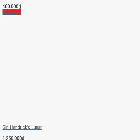
400.000
₫
Mua ngay
Gin Hendrick’s Lunar
1.250.000
₫