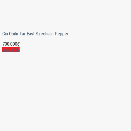
Gin Opihr Far East Szechuan Pepper
700.000
₫
Mua ngay