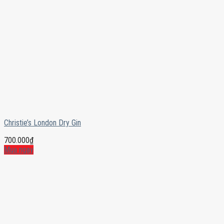
Christie’s London Dry Gin
700.000
₫
Mua ngay