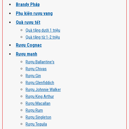
Brandy Pháp
Phụ kiện rượu vang
Quà rượu tết
Quà tặng dưới 1 triệu
Quà tặng từ 1-2 triệu
Rượu Cognac
Rượu mạnh
Rượu Ballantine's
Rượu Chivas
Rượu Gin
Rượu Glenfiddich
Rượu Johnnie Walker
Rượu King Arthur
Rượu Macallan
Rượu Rum
Rượu Singleton
Rượu Tequila