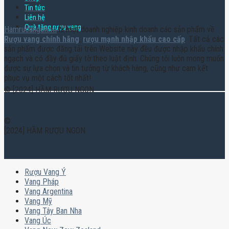
Tin tức
Liên hệ
Quà tặng rượu vang
Hamruoungon.vn
là một doanh nghiệp kinh doanh các sản phẩm về
Rượu vang chính hãng
,
rượu mạnh nhập khẩu cao cấp
. Tất cả các
sản phẩm được đăng tải trên Website này đều được nhập khẩu chính
ngạch và có đầy đủ giấy tờ theo luật định. Chúng tôi luôn mong muốn
được sự lựa chọn và tin tưởng từ khách hàng, cũng như cam kết
phục vụ một cách tốt nhất!
© [2024] HẦM RƯỢU NGON
©
[2024] HẦM RƯỢU NGON
Rượu Vang Ý
Vang Pháp
Vang Argentina
Vang Mỹ
Vang Tây Ban Nha
Vang Úc