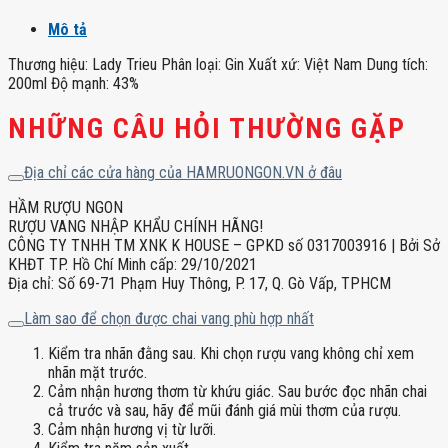
Mô tả
Thương hiệu: Lady Trieu Phân loại: Gin Xuất xứ: Việt Nam Dung tích:
200ml Độ mạnh: 43%
NHỮNG CÂU HỎI THƯỜNG GẶP
Địa chỉ các cửa hàng của HAMRUONGON.VN ở đâu
HẦM RƯỢU NGON
RƯỢU VANG NHẬP KHẨU CHÍNH HÃNG!
CÔNG TY TNHH TM XNK K HOUSE – GPKD số 0317003916 | Bởi Sở
KHĐT TP. Hồ Chí Minh cấp: 29/10/2021
Địa chỉ: Số 69-71 Phạm Huy Thông, P. 17, Q. Gò Vấp, TPHCM
Làm sao để chọn được chai vang phù hợp nhất
Kiểm tra nhãn đằng sau. Khi chọn rượu vang không chỉ xem
nhãn mặt trước.
Cảm nhận hương thơm từ khứu giác. Sau bước đọc nhãn chai
cả trước và sau, hãy để mũi đánh giá mùi thơm của rượu.
Cảm nhận hương vị từ lưỡi.