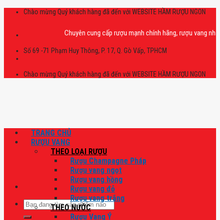
Skip
Chào mừng Quý khách hàng đã đến với WEBSITE HẦM RƯỢU NGON
to
content
Chuyên cung cấp rượu mạnh chính hãng, rượu vang nhập khẩu ca
Số 69 -71 Phạm Huy Thông, P. 17, Q. Gò Vấp, TPHCM
Chào mừng Quý khách hàng đã đến với WEBSITE HẦM RƯỢU NGON
TRANG CHỦ
RƯỢU VANG
THEO LOẠI RƯỢU
Rượu Champagne Pháp
Rượu vang ngọt
Rượu vang hồng
Rượu vang đỏ
Rượu vang trắng
Tìm
THEO NƯỚC
kiếm:
Rượu Vang Ý