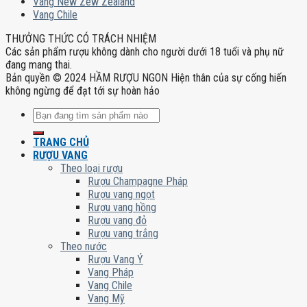
Vang New Zew Zealand
Vang Chile
THƯỞNG THỨC CÓ TRÁCH NHIỆM
Các sản phẩm rượu không dành cho người dưới 18 tuổi và phụ nữ
đang mang thai.
Bản quyền © 2024 HẦM RƯỢU NGON Hiện thân của sự cống hiến
không ngừng để đạt tới sự hoàn hảo
Tìm
kiếm:
TRANG CHỦ
RƯỢU VANG
Theo loại rượu
Rượu Champagne Pháp
Rượu vang ngọt
Rượu vang hồng
Rượu vang đỏ
Rượu vang trắng
Theo nước
Rượu Vang Ý
Vang Pháp
Vang Chile
Vang Mỹ