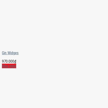
Gin Widges
970.000
₫
Mua ngay