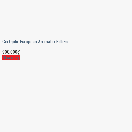
Gin Opihr European Aromatic Bitters
900.000
₫
Mua ngay