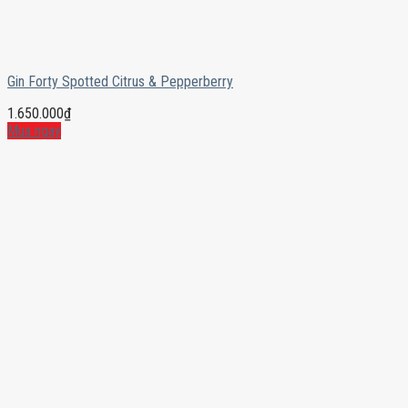
Gin Forty Spotted Citrus & Pepperberry
1.650.000
₫
Mua ngay