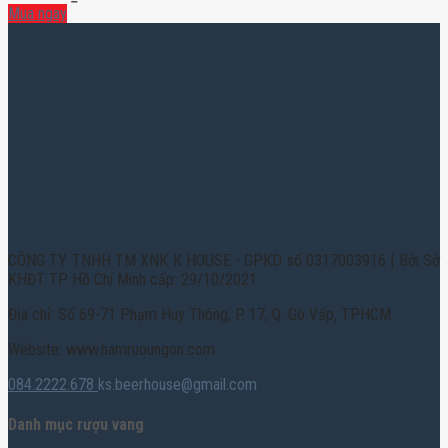
Mua ngay
CÔNG TY TNHH TM XNK K HOUSE - GPKD số 0317003916 | Bởi Sở
KHĐT TP. Hồ Chí Minh cấp: 29/10/2021
Địa chỉ: Số 69-71 Phạm Huy Thông, P. 17, Q. Gò Vấp, TPHCM
Website: www.hamruoungon.com
084.2222.678
ks.beerhouse@gmail.com
Danh mục rượu vang