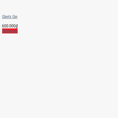
Glen’s Gin
600.000
₫
Mua ngay