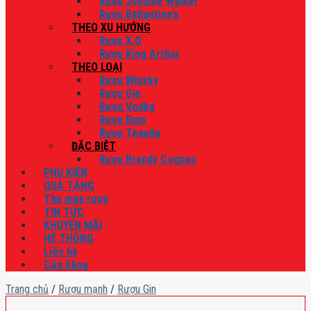
Rượu Johnnie Walker
Rượu Ballantine’s
THEO XU HƯỚNG
Rượu X.O
Rượu King Arthur
THEO LOẠI
Rượu Whisky
Rượu Gin
Rượu Vodka
Rượu Rum
Rượu Tequila
ĐẶC BIỆT
Rượu Brandy Cognac
PHỤ KIỆN
QUÀ TẶNG
Thu mua rượu
TIN TỨC
KHUYẾN MÃI
HỆ THỐNG
Liên hệ
Cửa hàng
Trang chủ
/
Rượu mạnh
/
Rượu Gin