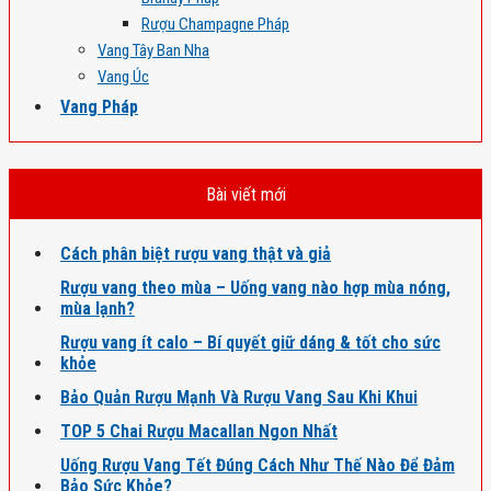
Rượu Champagne Pháp
Vang Tây Ban Nha
Vang Úc
Vang Pháp
Bài viết mới
Cách phân biệt rượu vang thật và giả
Rượu vang theo mùa – Uống vang nào hợp mùa nóng,
mùa lạnh?
Rượu vang ít calo – Bí quyết giữ dáng & tốt cho sức
khỏe
Bảo Quản Rượu Mạnh Và Rượu Vang Sau Khi Khui
TOP 5 Chai Rượu Macallan Ngon Nhất
Uống Rượu Vang Tết Đúng Cách Như Thế Nào Để Đảm
Bảo Sức Khỏe?