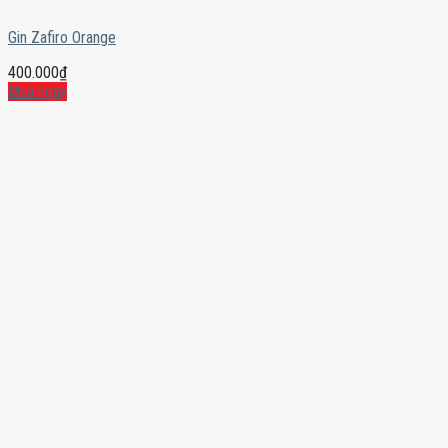
Gin Zafiro Orange
400.000
₫
Mua ngay