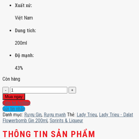
Xuất xứ:
Việt Nam
Dung tích:
200ml
Độ mạnh:
43%
Còn hàng
Lady
Trieu
Mua ngay
-
Liên hệ hotline
Dalat
Gửi tin nhắn
Flowerbomb
Danh mục:
Rượu Gin
,
Rượu mạnh
Thẻ:
Lady Trieu
,
Lady Trieu - Dalat
Gin
Flowerbomb Gin 200ml
,
Spririts & Liqueur
200ml
số
THÔNG TIN SẢN PHẨM
lượng