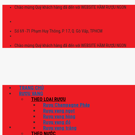
Skip
Chào mừng Quý khách hàng đã đến với WEBSITE HẦM RƯỢU NGON
to
content
Số 69 -71 Phạm Huy Thông, P. 17, Q. Gò Vấp, TPHCM
Chào mừng Quý khách hàng đã đến với WEBSITE HẦM RƯỢU NGON
TRANG CHỦ
RƯỢU VANG
THEO LOẠI RƯỢU
Rượu Champagne Pháp
Rượu vang ngọt
Rượu vang hồng
Rượu vang đỏ
Rượu vang trắng
THEO NƯỚC