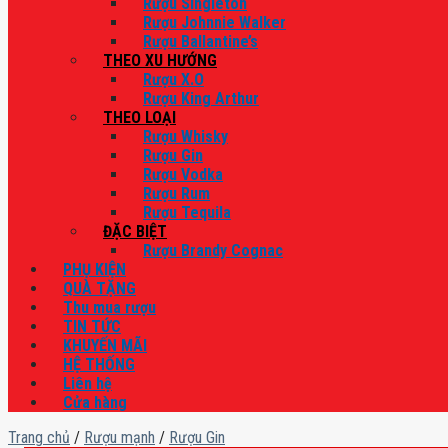
Rượu Singleton
Rượu Johnnie Walker
Rượu Ballantine’s
THEO XU HƯỚNG
Rượu X.O
Rượu King Arthur
THEO LOẠI
Rượu Whisky
Rượu Gin
Rượu Vodka
Rượu Rum
Rượu Tequila
ĐẶC BIỆT
Rượu Brandy Cognac
PHỤ KIỆN
QUÀ TẶNG
Thu mua rượu
TIN TỨC
KHUYẾN MÃI
HỆ THỐNG
Liên hệ
Cửa hàng
Trang chủ
/
Rượu mạnh
/
Rượu Gin