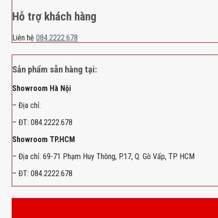
Hỗ trợ khách hàng
Liên hệ
084.2222.678
Sản phẩm sẵn hàng tại:
Showroom Hà Nội
– Địa chỉ:
– ĐT: 084.2222.678
Showroom TP.HCM
– Địa chỉ: 69-71 Phạm Huy Thông, P.17, Q. Gò Vấp, TP HCM
– ĐT: 084.2222.678