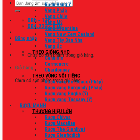
Tìm
Rượu Vang Ý
kiếm:
Vang Pháp
Vang Chile
08h - 17h
Vang Mỹ
084.2222.678
Vang Argentina
Vang New Zew Zealand
Đăng nhập
Vang Tây Ban Nha
Vang Úc
THEO GIỐNG NHO
Chưa có sản phẩm trong giỏ hàng.
Canaiolo
Carmenere
Giỏ hàng
Chardonnay
THEO VÙNG NỔI TIẾNG
Chưa có sản phẩm trong giỏ hàng.
Rượu vang Bordeaux (Pháp)
Rượu vang Burgundy (Pháp)
Rượu vang Puglia (Ý)
Rượu vang Tuscany (Ý)
RƯỢU MẠNH
THƯƠNG HIỆU LỚN
Rượu Chivas
Rượu Macallan
Rượu The Glenlivet
Rượu Glenfiddich