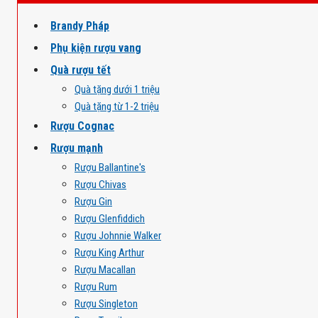
Brandy Pháp
Phụ kiện rượu vang
Quà rượu tết
Quà tặng dưới 1 triệu
Quà tặng từ 1-2 triệu
Rượu Cognac
Rượu mạnh
Rượu Ballantine's
Rượu Chivas
Rượu Gin
Rượu Glenfiddich
Rượu Johnnie Walker
Rượu King Arthur
Rượu Macallan
Rượu Rum
Rượu Singleton