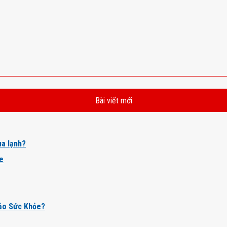
Bài viết mới
a lạnh?
ỏe
ảo Sức Khỏe?