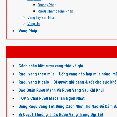
Brandy Pháp
Rượu Champagne Pháp
Vang Tây Ban Nha
Vang Úc
Vang Pháp
Cách phân biệt rượu vang thật và giả
Rượu vang theo mùa – Uống vang nào hợp mùa nóng, mù
Rượu vang ít calo – Bí quyết giữ dáng & tốt cho sức kh
Bảo Quản Rượu Mạnh Và Rượu Vang Sau Khi Khui
TOP 5 Chai Rượu Macallan Ngon Nhất
Uống Rượu Vang Tết Đúng Cách Như Thế Nào Để Đảm B
Bí Quyết Thưởng Thức Rượu Vang Trong Dịp Tết