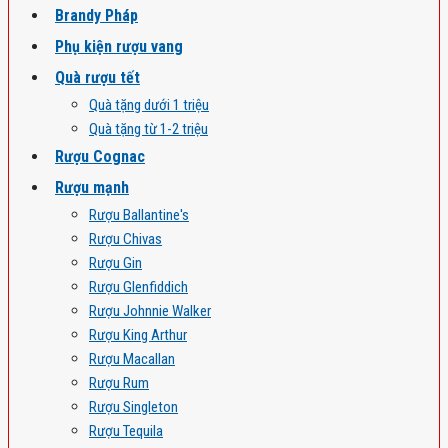
Brandy Pháp
Phụ kiện rượu vang
Quà rượu tết
Quà tặng dưới 1 triệu
Quà tặng từ 1-2 triệu
Rượu Cognac
Rượu mạnh
Rượu Ballantine's
Rượu Chivas
Rượu Gin
Rượu Glenfiddich
Rượu Johnnie Walker
Rượu King Arthur
Rượu Macallan
Rượu Rum
Rượu Singleton
Rượu Tequila