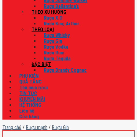
Rượu Johnnie Walker
Rượu Ballantine’s
THEO XU HƯỚNG
Rượu X.O
Rượu King Arthur
THEO LOẠI
Rượu Whisky
Rượu Gin
Rượu Vodka
Rượu Rum
Rượu Tequila
ĐẶC BIỆT
Rượu Brandy Cognac
PHỤ KIỆN
QUÀ TẶNG
Thu mua rượu
TIN TỨC
KHUYẾN MÃI
HỆ THỐNG
Liên hệ
Cửa hàng
Trang chủ
/
Rượu mạnh
/
Rượu Gin