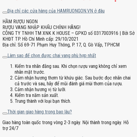
Địa chỉ các cửa hàng của HAMRUONGON.VN ở đâu
HẦM RƯỢU NGON
RƯỢU VANG NHẬP KHẨU CHÍNH HÃNG!
CÔNG TY TNHH TM XNK K HOUSE – GPKD số 0317003916 | Bởi Sở
KHĐT TP. Hồ Chí Minh cấp: 29/10/2021
Địa chỉ: Số 69-71 Phạm Huy Thông, P. 17, Q. Gò Vấp, TPHCM
Làm sao để chọn được chai vang phù hợp nhất
Kiểm tra nhãn đằng sau. Khi chọn rượu vang không chỉ xem
nhãn mặt trước.
Cảm nhận hương thơm từ khứu giác. Sau bước đọc nhãn chai
cả trước và sau, hãy để mũi đánh giá mùi thơm của rượu.
Cảm nhận hương vị từ lưỡi.
Kiểm tra năm sản xuất.
Trung thành với loại bạn thích.
Thời gian giao hàng trong bao lâu?
Giao hàng toàn quốc trong vòng 2-3 ngày. Nội thành trong ngày. Hỗ
trợ 24/7