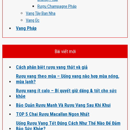
Rượu Champagne Pháp
Vang Tây Ban Nha
Vang Úc
Vang Pháp
Bài viết mới
Cách phân biệt rượu vang thật và giả
Rượu vang theo mùa – Uống vang nào hợp mùa nóng,
mùa lạnh?
Rượu vang ít calo – Bí quyết giữ dáng & tốt cho sức
khỏe
Bảo Quản Rượu Mạnh Và Rượu Vang Sau Khi Khui
TOP 5 Chai Rượu Macallan Ngon Nhất
Uống Rượu Vang Tết Đúng Cách Như Thế Nào Để Đảm
Bảo Sức Khỏe?