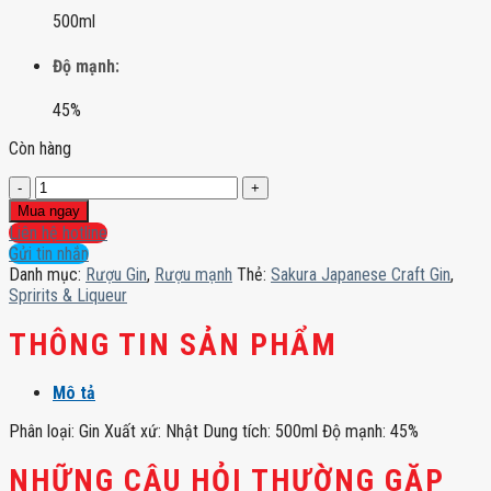
500ml
Độ mạnh:
45%
Còn hàng
Sakura
Japanese
Mua ngay
Craft
Liên hệ hotline
Gin
Gửi tin nhắn
số
Danh mục:
Rượu Gin
,
Rượu mạnh
Thẻ:
Sakura Japanese Craft Gin
,
lượng
Spririts & Liqueur
THÔNG TIN SẢN PHẨM
Mô tả
Phân loại: Gin Xuất xứ: Nhật Dung tích: 500ml Độ mạnh: 45%
NHỮNG CÂU HỎI THƯỜNG GẶP