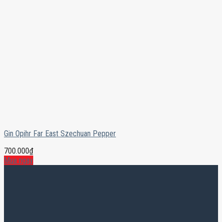
Gin Opihr Far East Szechuan Pepper
700.000
₫
Mua ngay