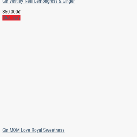
Gin Whitley Neill Lemongrass & Ginger
850.000
₫
Mua ngay
Gin MOM Love Royal Sweetness