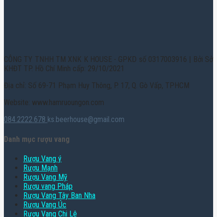
CÔNG TY TNHH TM XNK K HOUSE - GPKD số 0317003916 | Bởi Sở
KHĐT TP. Hồ Chí Minh cấp: 29/10/2021
Địa chỉ: Số 69-71 Phạm Huy Thông, P. 17, Q. Gò Vấp, TPHCM
Website: www.hamruoungon.com
084.2222.678
ks.beerhouse@gmail.com
Danh mục rượu vang
Rượu Vang ý
Rượu Mạnh
Rượu Vang Mỹ
Rượu vang Pháp
Rượu Vang Tây Ban Nha
Rượu Vang Úc
Rượu Vang Chi Lê