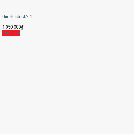
Gin Hendrick’s 1L
1.050.000
₫
Mua ngay