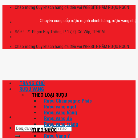
Skip
Chào mừng Quý khách hàng đã đến với WEBSITE HẦM RƯỢU NGON
to
content
Chuyên cung cấp rượu mạnh chính hãng, rượu vang nhập khẩu ca
Số 69 -71 Phạm Huy Thông, P. 17, Q. Gò Vấp, TPHCM
Chào mừng Quý khách hàng đã đến với WEBSITE HẦM RƯỢU NGON
TRANG CHỦ
RƯỢU VANG
THEO LOẠI RƯỢU
Rượu Champagne Pháp
Rượu vang ngọt
Rượu vang hồng
Rượu vang đỏ
Rượu vang trắng
Tìm
THEO NƯỚC
kiếm:
Rượu Vang Ý