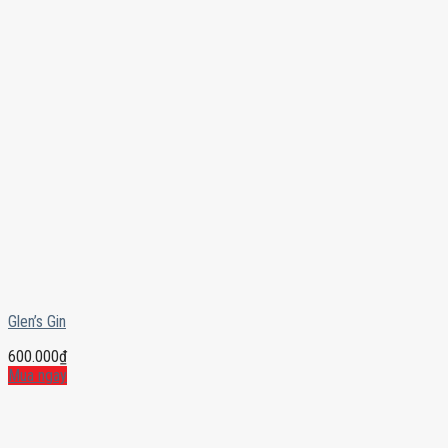
Glen’s Gin
600.000
₫
Mua ngay