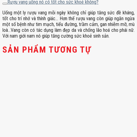
Rượu vang uống nó có tốt cho sức khoẻ không?
Uống một ly rượu vang mỗi ngày không chỉ giúp tăng sức đề kháng,
tốt cho trí nhớ và thính giác… Hơn thế rượu vang còn giúp ngăn ngừa
một số bệnh như tim mạch, tiểu đường, trầm cảm, gan nhiễm mỡ, mù
loà…Vang còn có tác dụng làm đẹp da và chống lão hoá cho phái nữ.
Với nam giới nam nó giúp tăng cường sức khoẻ sinh sản.
SẢN PHẨM TƯƠNG TỰ