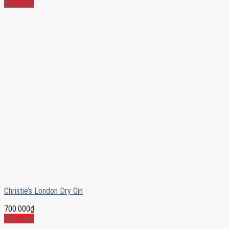
Mua ngay
Christie’s London Dry Gin
700.000
₫
Mua ngay