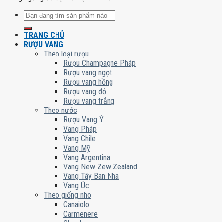
Tìm
kiếm:
TRANG CHỦ
RƯỢU VANG
Theo loại rượu
Rượu Champagne Pháp
Rượu vang ngọt
Rượu vang hồng
Rượu vang đỏ
Rượu vang trắng
Theo nước
Rượu Vang Ý
Vang Pháp
Vang Chile
Vang Mỹ
Vang Argentina
Vang New Zew Zealand
Vang Tây Ban Nha
Vang Úc
Theo giống nho
Canaiolo
Carmenere