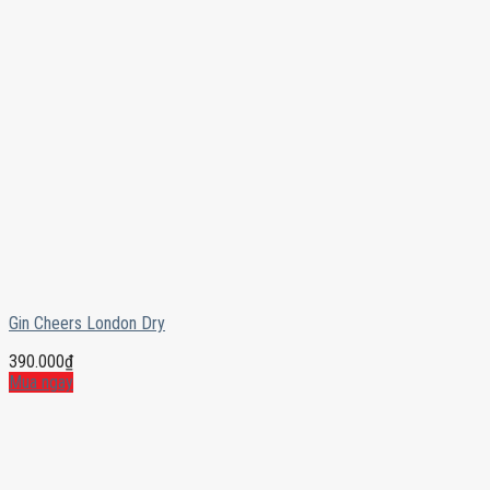
Gin Cheers London Dry
390.000
₫
Mua ngay