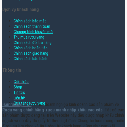
Dịch vụ khách hàng
Chính sách bảo mật
Chính sách thanh toán
Chương trình khuyến mãi
Thu mua rượu vang
Chính sách đổi trả hàng
Chính sách hoàn tiền
Chính sách giao hàng
Chính sách bảo hành
Thông tin
Giới thiệu
Shop
Tin tức
Liên hệ
Quà tặng rượu vang
Hamruoungon.vn
là một doanh nghiệp kinh doanh các sản phẩm về
Rượu vang chính hãng
,
rượu mạnh nhập khẩu cao cấp
. Tất cả các
sản phẩm được đăng tải trên Website này đều được nhập khẩu chính
ngạch và có đầy đủ giấy tờ theo luật định. Chúng tôi luôn mong muốn
được sự lựa chọn và tin tưởng từ khách hàng, cũng như cam kết