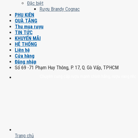
Đặc biệt
Rượu Brandy Cognac
PHỤ KIỆN
QUÀ TẶNG
Thu mua rượu
TIN TỨC
KHUYẾN MÃI
HỆ THỐNG
Liên hệ
Cửa hàng
Đăng nhập
Số 69 -71 Phạm Huy Thông, P. 17, Q. Gò Vấp, TPHCM
Chuyên cung cấp rượu mạnh chính hãng, rượu vang nhập khẩu ca
Trang chủ