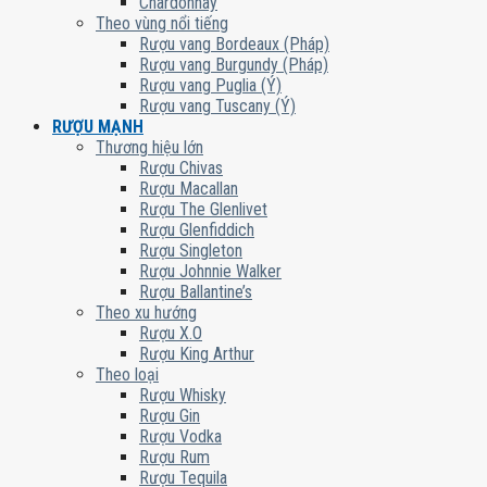
Chardonnay
Theo vùng nổi tiếng
Rượu vang Bordeaux (Pháp)
Rượu vang Burgundy (Pháp)
Rượu vang Puglia (Ý)
Rượu vang Tuscany (Ý)
RƯỢU MẠNH
Thương hiệu lớn
Rượu Chivas
Rượu Macallan
Rượu The Glenlivet
Rượu Glenfiddich
Rượu Singleton
Rượu Johnnie Walker
Rượu Ballantine’s
Theo xu hướng
Rượu X.O
Rượu King Arthur
Theo loại
Rượu Whisky
Rượu Gin
Rượu Vodka
Rượu Rum
Rượu Tequila