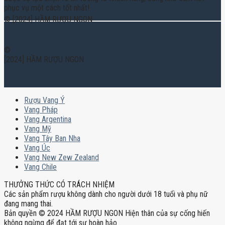
phục vụ một cách tốt nhất!
© [2024] HẦM RƯỢU NGON
©
[2024] HẦM RƯỢU NGON
Rượu Vang Ý
Vang Pháp
Vang Argentina
Vang Mỹ
Vang Tây Ban Nha
Vang Úc
Vang New Zew Zealand
Vang Chile
THƯỞNG THỨC CÓ TRÁCH NHIỆM
Các sản phẩm rượu không dành cho người dưới 18 tuổi và phụ nữ
đang mang thai.
Bản quyền © 2024 HẦM RƯỢU NGON Hiện thân của sự cống hiến
không ngừng để đạt tới sự hoàn hảo