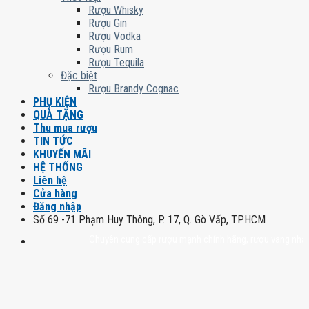
Rượu Whisky
Rượu Gin
Rượu Vodka
Rượu Rum
Rượu Tequila
Đặc biệt
Rượu Brandy Cognac
PHỤ KIỆN
QUÀ TẶNG
Thu mua rượu
TIN TỨC
KHUYẾN MÃI
HỆ THỐNG
Liên hệ
Cửa hàng
Đăng nhập
Số 69 -71 Phạm Huy Thông, P. 17, Q. Gò Vấp, TPHCM
Chuyên cung cấp rượu mạnh chính hãng, rượu vang nhập khẩu ca