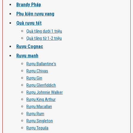
Brandy Pháp
Phụ kiện rượu vang
Quà rượu tết
Quà tặng dưới 1 triệu
Quà tặng từ 1-2 triệu
Rượu Cognac
Rượu mạnh
Rượu Ballantine's
Rượu Chivas
Rượu Gin
Rượu Glenfiddich
Rượu Johnnie Walker
Rượu King Arthur
Rượu Macallan
Rượu Rum
Rượu Singleton
Rượu Tequila