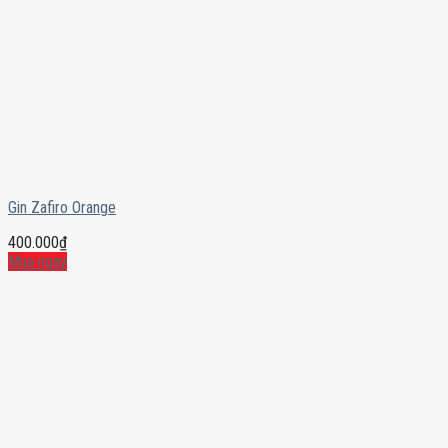
Gin Zafiro Orange
400.000
₫
Mua ngay