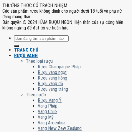
THƯỞNG THỨC CÓ TRÁCH NHIỆM
Các sản phẩm rượu không dành cho người dưới 18 tuổi và phụ nữ
đang mang thai.
Bản quyền © 2024 HẦM RƯỢU NGON Hiện thân của sự cống hiến
không ngừng để đạt tới sự hoàn hảo
Tìm
kiếm:
TRANG CHỦ
RƯỢU VANG
Theo loại rượu
Rượu Champagne Pháp
Rượu vang ngọt
Rượu vang hồng
Rượu vang đỏ
Rượu vang trắng
Theo nước
Rượu Vang Ý
Vang Pháp
Vang Chile
Vang Mỹ
Vang Argentina
Vang New Zew Zealand