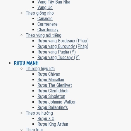
Vang Tây Ban Nha
Vang Úc
Theo giống nho
Canaiolo
Carmenere
Chardonnay
Theo vùng nổi tiếng
Rượu vang Bordeaux (Pháp)
Rượu vang Burgundy (Pháp)
Rượu vang Puglia (Ý)
Rượu vang Tuscany (Ý)
RƯỢU MẠNH
Thương hiệu lớn
Rượu Chivas
Rượu Macallan
Rượu The Glenlivet
Rượu Glenfiddich
Rượu Singleton
Rượu Johnnie Walker
Rượu Ballantine’s
Theo xu hướng
Rượu X.O
Rượu King Arthur
Theo loại