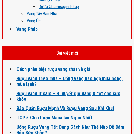
Rượu Champagne Pháp
Vang Tây Ban Nha
Vang Úc
Vang Pháp
Bài viết mới
Cách phân biệt rượu vang thật và giả
Rượu vang theo mùa – Uống vang nào hợp mùa nóng,
mùa lạnh?
Rượu vang ít calo – Bí quyết giữ dáng & tốt cho sức
khỏe
Bảo Quản Rượu Mạnh Và Rượu Vang Sau Khi Khui
TOP 5 Chai Rượu Macallan Ngon Nhất
Uống Rượu Vang Tết Đúng Cách Như Thế Nào Để Đảm
Bảo Sức Khỏe?