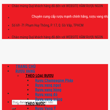
Skip
Chào mừng Quý khách hàng đã đến với WEBSITE HẦM RƯỢU NGON
to
content
Chuyên cung cấp rượu mạnh chính hãng, rượu vang nhập khẩu ca
Số 69 -71 Phạm Huy Thông, P. 17, Q. Gò Vấp, TPHCM
Chào mừng Quý khách hàng đã đến với WEBSITE HẦM RƯỢU NGON
TRANG CHỦ
RƯỢU VANG
THEO LOẠI RƯỢU
Rượu Champagne Pháp
Rượu vang ngọt
Rượu vang hồng
Rượu vang đỏ
Rượu vang trắng
Tìm
THEO NƯỚC
kiếm:
Rượu Vang Ý