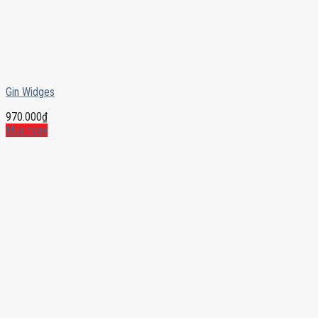
Gin Widges
970.000
₫
Mua ngay