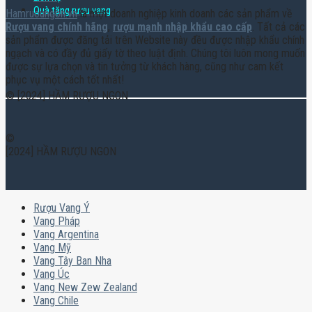
Quà tặng rượu vang
Hamruoungon.vn
là một doanh nghiệp kinh doanh các sản phẩm về
Rượu vang chính hãng
,
rượu mạnh nhập khẩu cao cấp
. Tất cả các
sản phẩm được đăng tải trên Website này đều được nhập khẩu chính
ngạch và có đầy đủ giấy tờ theo luật định. Chúng tôi luôn mong muốn
được sự lựa chọn và tin tưởng từ khách hàng, cũng như cam kết
phục vụ một cách tốt nhất!
© [2024] HẦM RƯỢU NGON
©
[2024] HẦM RƯỢU NGON
Rượu Vang Ý
Vang Pháp
Vang Argentina
Vang Mỹ
Vang Tây Ban Nha
Vang Úc
Vang New Zew Zealand
Vang Chile