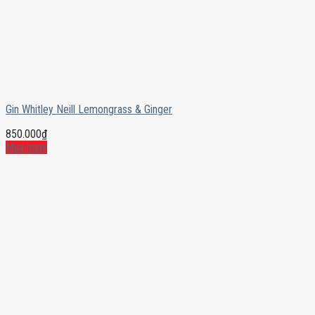
Gin Whitley Neill Lemongrass & Ginger
850.000
₫
Mua ngay