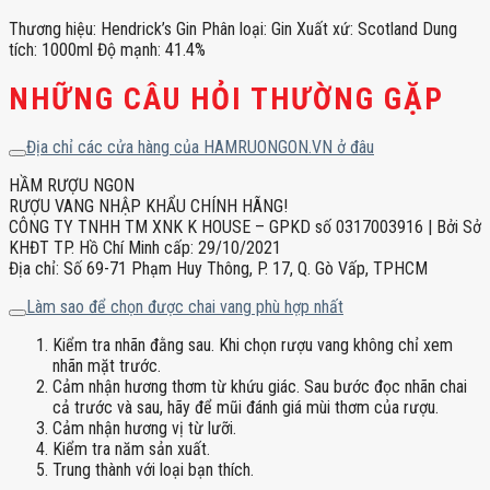
Thương hiệu: Hendrick’s Gin Phân loại: Gin Xuất xứ: Scotland Dung
tích: 1000ml Độ mạnh: 41.4%
NHỮNG CÂU HỎI THƯỜNG GẶP
Địa chỉ các cửa hàng của HAMRUONGON.VN ở đâu
HẦM RƯỢU NGON
RƯỢU VANG NHẬP KHẨU CHÍNH HÃNG!
CÔNG TY TNHH TM XNK K HOUSE – GPKD số 0317003916 | Bởi Sở
KHĐT TP. Hồ Chí Minh cấp: 29/10/2021
Địa chỉ: Số 69-71 Phạm Huy Thông, P. 17, Q. Gò Vấp, TPHCM
Làm sao để chọn được chai vang phù hợp nhất
Kiểm tra nhãn đằng sau. Khi chọn rượu vang không chỉ xem
nhãn mặt trước.
Cảm nhận hương thơm từ khứu giác. Sau bước đọc nhãn chai
cả trước và sau, hãy để mũi đánh giá mùi thơm của rượu.
Cảm nhận hương vị từ lưỡi.
Kiểm tra năm sản xuất.
Trung thành với loại bạn thích.