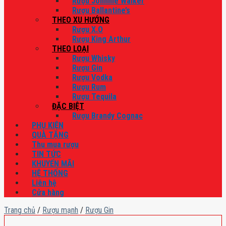
Rượu Johnnie Walker
Rượu Ballantine’s
THEO XU HƯỚNG
Rượu X.O
Rượu King Arthur
THEO LOẠI
Rượu Whisky
Rượu Gin
Rượu Vodka
Rượu Rum
Rượu Tequila
ĐẶC BIỆT
Rượu Brandy Cognac
PHỤ KIỆN
QUÀ TẶNG
Thu mua rượu
TIN TỨC
KHUYẾN MÃI
HỆ THỐNG
Liên hệ
Cửa hàng
Trang chủ
/
Rượu mạnh
/
Rượu Gin