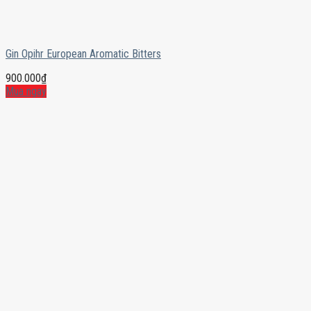
Gin Opihr European Aromatic Bitters
900.000
₫
Mua ngay