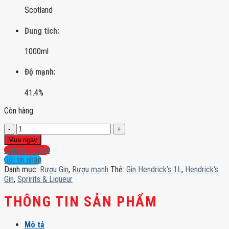
Scotland
Dung tích:
1000ml
Độ mạnh:
41.4%
Còn hàng
Gin
Hendrick’s
Mua ngay
1L
Liên hệ hotline
số
Gửi tin nhắn
lượng
Danh mục:
Rượu Gin
,
Rượu mạnh
Thẻ:
Gin Hendrick’s 1L
,
Hendrick's
Gin
,
Spririts & Liqueur
THÔNG TIN SẢN PHẨM
Mô tả