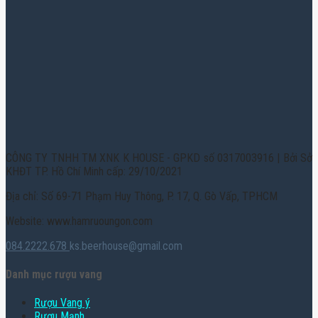
CÔNG TY TNHH TM XNK K HOUSE - GPKD số 0317003916 | Bởi Sở
KHĐT TP. Hồ Chí Minh cấp: 29/10/2021
Địa chỉ: Số 69-71 Phạm Huy Thông, P. 17, Q. Gò Vấp, TPHCM
Website: www.hamruoungon.com
084.2222.678
ks.beerhouse@gmail.com
Danh mục rượu vang
Rượu Vang ý
Rượu Mạnh