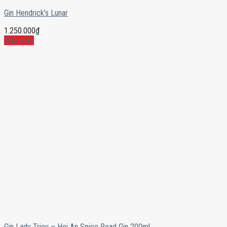
Gin Hendrick’s Lunar
1.250.000
₫
Mua ngay
Gin Lady Trieu – Hoi An Spice Road Gin 200ml