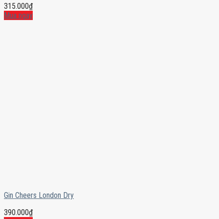
315.000
₫
Mua ngay
Gin Cheers London Dry
390.000
₫