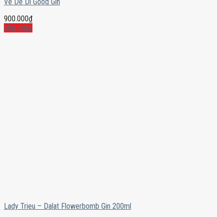
Ve De Di Good Gin
900.000
₫
Mua ngay
Lady Trieu – Dalat Flowerbomb Gin 200ml