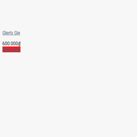
Glen’s Gin
600.000
₫
Mua ngay