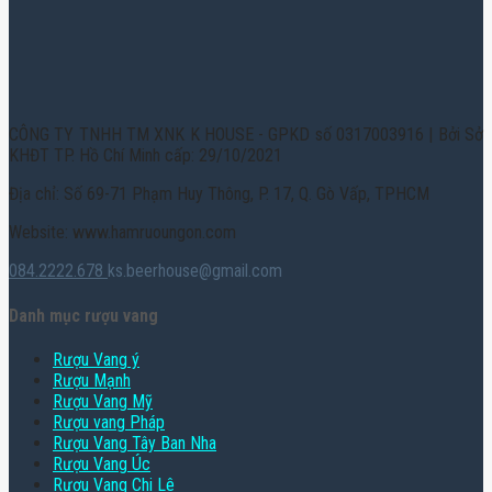
CÔNG TY TNHH TM XNK K HOUSE - GPKD số 0317003916 | Bởi Sở
KHĐT TP. Hồ Chí Minh cấp: 29/10/2021
Địa chỉ: Số 69-71 Phạm Huy Thông, P. 17, Q. Gò Vấp, TPHCM
Website: www.hamruoungon.com
084.2222.678
ks.beerhouse@gmail.com
Danh mục rượu vang
Rượu Vang ý
Rượu Mạnh
Rượu Vang Mỹ
Rượu vang Pháp
Rượu Vang Tây Ban Nha
Rượu Vang Úc
Rượu Vang Chi Lê