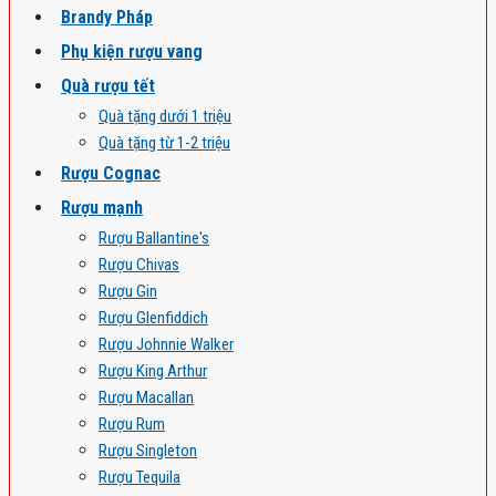
Brandy Pháp
Phụ kiện rượu vang
Quà rượu tết
Quà tặng dưới 1 triệu
Quà tặng từ 1-2 triệu
Rượu Cognac
Rượu mạnh
Rượu Ballantine's
Rượu Chivas
Rượu Gin
Rượu Glenfiddich
Rượu Johnnie Walker
Rượu King Arthur
Rượu Macallan
Rượu Rum
Rượu Singleton
Rượu Tequila