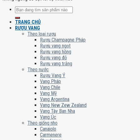
Tìm
kiếm:
TRANG CHỦ
RƯỢU VANG
Theo loại rượu
Rượu Champagne Pháp
Rượu vang ngọt
Rượu vang hồng
Rượu vang đỏ
Rượu vang trắng
Theo nước
Rượu Vang Ý
Vang Pháp
Vang Chile
Vang Mỹ
Vang Argentina
Vang New Zew Zealand
Vang Tây Ban Nha
Vang Úc
Theo giống nho
Canaiolo
Carmenere