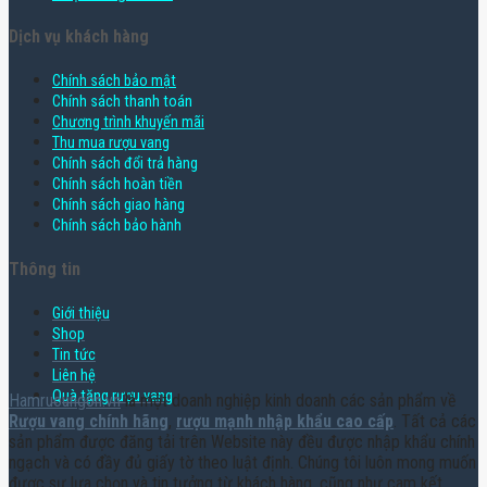
Dịch vụ khách hàng
Chính sách bảo mật
Chính sách thanh toán
Chương trình khuyến mãi
Thu mua rượu vang
Chính sách đổi trả hàng
Chính sách hoàn tiền
Chính sách giao hàng
Chính sách bảo hành
Thông tin
Giới thiệu
Shop
Tin tức
Liên hệ
Quà tặng rượu vang
Hamruoungon.vn
là một doanh nghiệp kinh doanh các sản phẩm về
Rượu vang chính hãng
,
rượu mạnh nhập khẩu cao cấp
. Tất cả các
sản phẩm được đăng tải trên Website này đều được nhập khẩu chính
ngạch và có đầy đủ giấy tờ theo luật định. Chúng tôi luôn mong muốn
được sự lựa chọn và tin tưởng từ khách hàng, cũng như cam kết