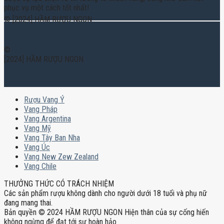
phục vụ một cách tốt nhất!
© [2024] HẦM RƯỢU NGON
©
[2024] HẦM RƯỢU NGON
Rượu Vang Ý
Vang Pháp
Vang Argentina
Vang Mỹ
Vang Tây Ban Nha
Vang Úc
Vang New Zew Zealand
Vang Chile
THƯỞNG THỨC CÓ TRÁCH NHIỆM
Các sản phẩm rượu không dành cho người dưới 18 tuổi và phụ nữ
đang mang thai.
Bản quyền © 2024 HẦM RƯỢU NGON Hiện thân của sự cống hiến
không ngừng để đạt tới sự hoàn hảo