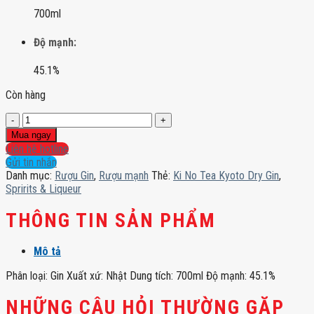
700ml
Độ mạnh:
45.1%
Còn hàng
Ki
No
Mua ngay
Tea
Liên hệ hotline
Kyoto
Gửi tin nhắn
Dry
Danh mục:
Rượu Gin
,
Rượu mạnh
Thẻ:
Ki No Tea Kyoto Dry Gin
,
Gin
Spririts & Liqueur
số
lượng
THÔNG TIN SẢN PHẨM
Mô tả
Phân loại: Gin Xuất xứ: Nhật Dung tích: 700ml Độ mạnh: 45.1%
NHỮNG CÂU HỎI THƯỜNG GẶP