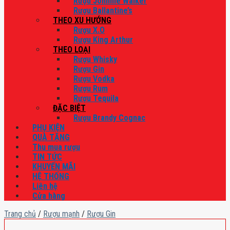
Rượu Johnnie Walker
Rượu Ballantine’s
THEO XU HƯỚNG
Rượu X.O
Rượu King Arthur
THEO LOẠI
Rượu Whisky
Rượu Gin
Rượu Vodka
Rượu Rum
Rượu Tequila
ĐẶC BIỆT
Rượu Brandy Cognac
PHỤ KIỆN
QUÀ TẶNG
Thu mua rượu
TIN TỨC
KHUYẾN MÃI
HỆ THỐNG
Liên hệ
Cửa hàng
Trang chủ
/
Rượu mạnh
/
Rượu Gin