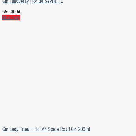
Gin Tanqueray Flor de Sevilla 1L
650.000
₫
Mua ngay
Gin Lady Trieu – Hoi An Spice Road Gin 200ml