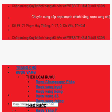
Skip
Chào mừng Quý khách hàng đã đến với WEBSITE HẦM RƯỢU NGON
to
content
Chuyên cung cấp rượu mạnh chính hãng, rượu vang nhập khẩu cao
Số 69 -71 Phạm Huy Thông, P. 17, Q. Gò Vấp, TPHCM
Chào mừng Quý khách hàng đã đến với WEBSITE HẦM RƯỢU NGON
TRANG CHỦ
RƯỢU VANG
THEO LOẠI RƯỢU
Rượu Champagne Pháp
Rượu vang ngọt
Rượu vang hồng
Rượu vang đỏ
Rượu vang trắng
Tìm
THEO NƯỚC
kiếm:
Rượu Vang Ý