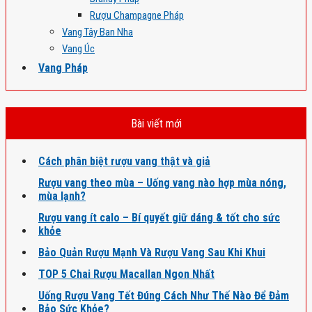
Rượu Champagne Pháp
Vang Tây Ban Nha
Vang Úc
Vang Pháp
Bài viết mới
Cách phân biệt rượu vang thật và giả
Rượu vang theo mùa – Uống vang nào hợp mùa nóng,
mùa lạnh?
Rượu vang ít calo – Bí quyết giữ dáng & tốt cho sức
khỏe
Bảo Quản Rượu Mạnh Và Rượu Vang Sau Khi Khui
TOP 5 Chai Rượu Macallan Ngon Nhất
Uống Rượu Vang Tết Đúng Cách Như Thế Nào Để Đảm
Bảo Sức Khỏe?