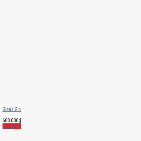
Glen’s Gin
600.000
₫
Mua ngay