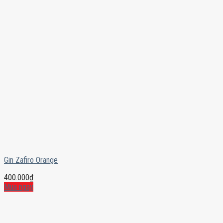
Gin Zafiro Orange
400.000
₫
Mua ngay