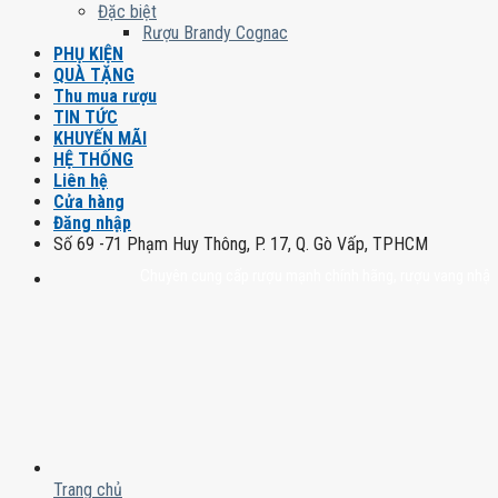
Đặc biệt
Rượu Brandy Cognac
PHỤ KIỆN
QUÀ TẶNG
Thu mua rượu
TIN TỨC
KHUYẾN MÃI
HỆ THỐNG
Liên hệ
Cửa hàng
Đăng nhập
Số 69 -71 Phạm Huy Thông, P. 17, Q. Gò Vấp, TPHCM
Chuyên cung cấp rượu mạnh chính hãng, rượu vang nhập khẩu cao
Trang chủ