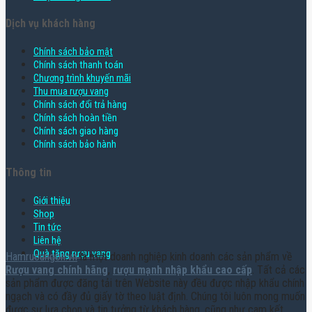
Dịch vụ khách hàng
Chính sách bảo mật
Chính sách thanh toán
Chương trình khuyến mãi
Thu mua rượu vang
Chính sách đổi trả hàng
Chính sách hoàn tiền
Chính sách giao hàng
Chính sách bảo hành
Thông tin
Giới thiệu
Shop
Tin tức
Liên hệ
Quà tặng rượu vang
Hamruoungon.vn
là một doanh nghiệp kinh doanh các sản phẩm về
Rượu vang chính hãng
,
rượu mạnh nhập khẩu cao cấp
. Tất cả các
sản phẩm được đăng tải trên Website này đều được nhập khẩu chính
ngạch và có đầy đủ giấy tờ theo luật định. Chúng tôi luôn mong muốn
được sự lựa chọn và tin tưởng từ khách hàng, cũng như cam kết