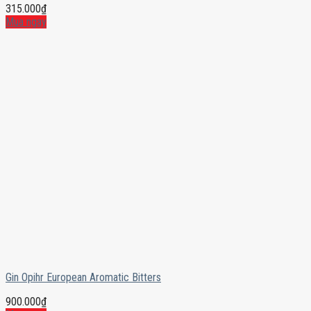
315.000
₫
Mua ngay
Gin Opihr European Aromatic Bitters
900.000
₫