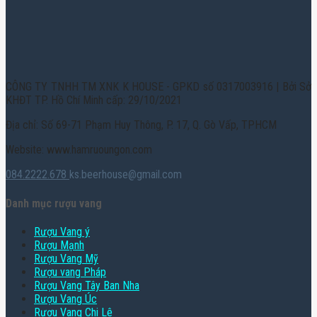
CÔNG TY TNHH TM XNK K HOUSE - GPKD số 0317003916 | Bởi Sở
KHĐT TP. Hồ Chí Minh cấp: 29/10/2021
Địa chỉ: Số 69-71 Phạm Huy Thông, P. 17, Q. Gò Vấp, TPHCM
Website: www.hamruoungon.com
084.2222.678
ks.beerhouse@gmail.com
Danh mục rượu vang
Rượu Vang ý
Rượu Mạnh
Rượu Vang Mỹ
Rượu vang Pháp
Rượu Vang Tây Ban Nha
Rượu Vang Úc
Rượu Vang Chi Lê