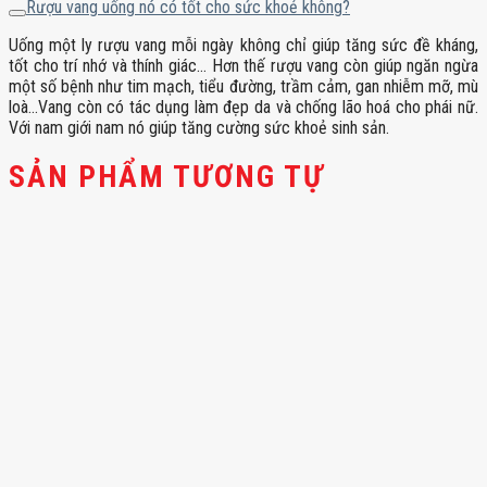
Rượu vang uống nó có tốt cho sức khoẻ không?
Uống một ly rượu vang mỗi ngày không chỉ giúp tăng sức đề kháng,
tốt cho trí nhớ và thính giác… Hơn thế rượu vang còn giúp ngăn ngừa
một số bệnh như tim mạch, tiểu đường, trầm cảm, gan nhiễm mỡ, mù
loà…Vang còn có tác dụng làm đẹp da và chống lão hoá cho phái nữ.
Với nam giới nam nó giúp tăng cường sức khoẻ sinh sản.
SẢN PHẨM TƯƠNG TỰ