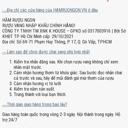
Địa chỉ các cửa hàng của HAMRUONGON.VN ở đâu
HẦM RƯỢU NGON
RƯỢU VANG NHẬP KHẨU CHÍNH HÃNG!
CÔNG TY TNHH TM XNK K HOUSE – GPKD số 0317003916 | Bởi Sở
KHĐT TP. Hồ Chí Minh cấp: 29/10/2021
Địa chỉ: Số 69-71 Phạm Huy Thông, P. 17, Q. Gò Vấp, TPHCM
Làm sao để chọn được chai vang phù hợp nhất
Kiểm tra nhãn đằng sau. Khi chọn rượu vang không chỉ xem
nhãn mặt trước.
Cảm nhận hương thơm từ khứu giác. Sau bước đọc nhãn chai
cả trước và sau, hãy để mũi đánh giá mùi thơm của rượu.
Cảm nhận hương vị từ lưỡi.
Kiểm tra năm sản xuất.
Trung thành với loại bạn thích.
Thời gian giao hàng trong bao lâu?
Giao hàng toàn quốc trong vòng 2-3 ngày. Nội thành trong ngày. Hỗ
trợ 24/7