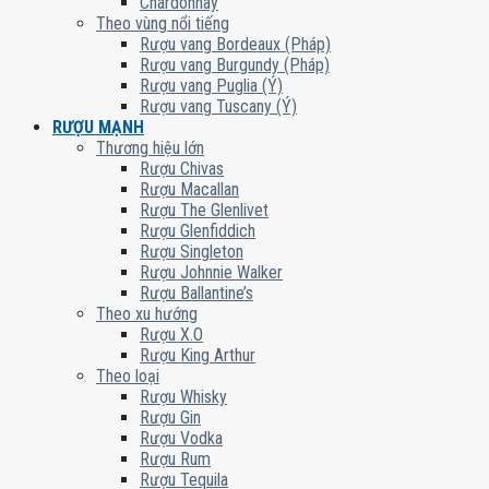
Chardonnay
Theo vùng nổi tiếng
Rượu vang Bordeaux (Pháp)
Rượu vang Burgundy (Pháp)
Rượu vang Puglia (Ý)
Rượu vang Tuscany (Ý)
RƯỢU MẠNH
Thương hiệu lớn
Rượu Chivas
Rượu Macallan
Rượu The Glenlivet
Rượu Glenfiddich
Rượu Singleton
Rượu Johnnie Walker
Rượu Ballantine’s
Theo xu hướng
Rượu X.O
Rượu King Arthur
Theo loại
Rượu Whisky
Rượu Gin
Rượu Vodka
Rượu Rum
Rượu Tequila