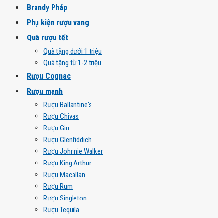
Brandy Pháp
Phụ kiện rượu vang
Quà rượu tết
Quà tặng dưới 1 triệu
Quà tặng từ 1-2 triệu
Rượu Cognac
Rượu mạnh
Rượu Ballantine's
Rượu Chivas
Rượu Gin
Rượu Glenfiddich
Rượu Johnnie Walker
Rượu King Arthur
Rượu Macallan
Rượu Rum
Rượu Singleton
Rượu Tequila