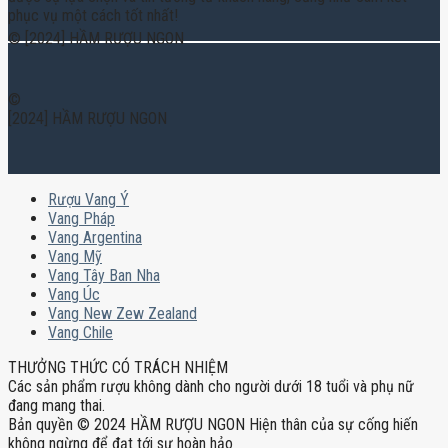
phục vụ một cách tốt nhất!
© [2024] HẦM RƯỢU NGON
©
[2024] HẦM RƯỢU NGON
Rượu Vang Ý
Vang Pháp
Vang Argentina
Vang Mỹ
Vang Tây Ban Nha
Vang Úc
Vang New Zew Zealand
Vang Chile
THƯỞNG THỨC CÓ TRÁCH NHIỆM
Các sản phẩm rượu không dành cho người dưới 18 tuổi và phụ nữ
đang mang thai.
Bản quyền © 2024 HẦM RƯỢU NGON Hiện thân của sự cống hiến
không ngừng để đạt tới sự hoàn hảo