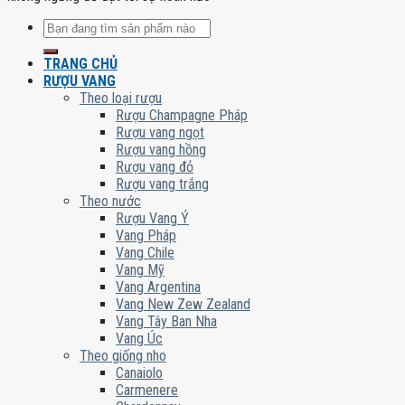
Tìm
kiếm:
TRANG CHỦ
RƯỢU VANG
Theo loại rượu
Rượu Champagne Pháp
Rượu vang ngọt
Rượu vang hồng
Rượu vang đỏ
Rượu vang trắng
Theo nước
Rượu Vang Ý
Vang Pháp
Vang Chile
Vang Mỹ
Vang Argentina
Vang New Zew Zealand
Vang Tây Ban Nha
Vang Úc
Theo giống nho
Canaiolo
Carmenere