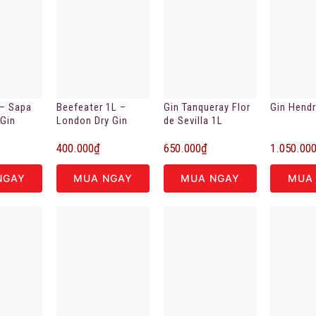
 – Sapa
Beefeater 1L –
Gin Tanqueray Flor
Gin Hendr
 Gin
London Dry Gin
de Sevilla 1L
400.000
₫
650.000
₫
1.050.00
NGAY
MUA NGAY
MUA NGAY
MUA