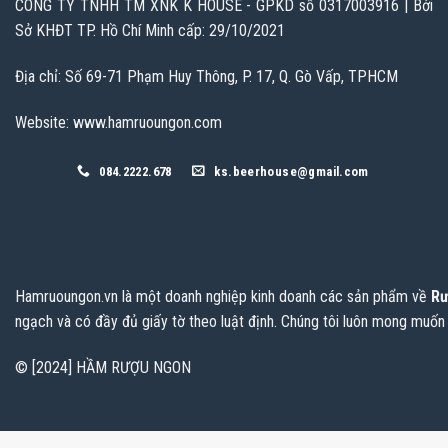
CÔNG TY TNHH TM XNK K HOUSE - GPKD số 0317003916 | Bởi
Sở KHĐT TP. Hồ Chí Minh cấp: 29/10/2021
Địa chỉ: Số 69-71 Phạm Huy Thông, P. 17, Q. Gò Vấp, TPHCM
Website: www.hamruoungon.com
084.2222.678
ks.beerhouse@gmail.com
Hamruoungon.vn
là một doanh nghiệp kinh doanh các sản phẩm về
Rư
ngạch và có đầy đủ giấy tờ theo luật định. Chúng tôi luôn mong muốn
© [2024] HẦM RƯỢU NGON