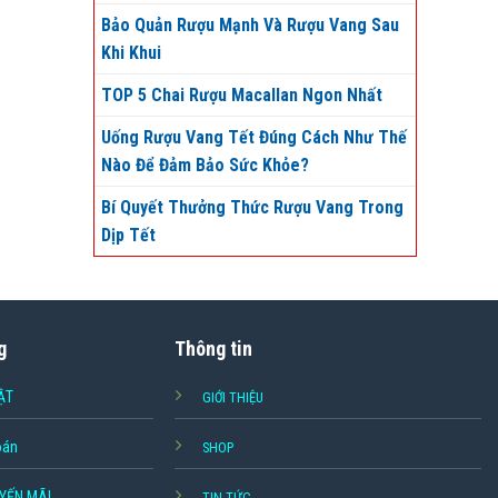
Bảo Quản Rượu Mạnh Và Rượu Vang Sau
Khi Khui
TOP 5 Chai Rượu Macallan Ngon Nhất
Uống Rượu Vang Tết Đúng Cách Như Thế
Nào Để Đảm Bảo Sức Khỏe?
Bí Quyết Thưởng Thức Rượu Vang Trong
Dịp Tết
g
Thông tin
ẬT
GIỚI THIỆU
oán
SHOP
YẾN MÃI
TIN TỨC