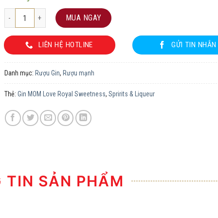
Gin MOM Love Royal Sweetness số lượng
MUA NGAY
LIÊN HỆ HOTLINE
GỬI TIN NHẮN
Danh mục:
Rượu Gin
,
Rượu mạnh
Thẻ:
Gin MOM Love Royal Sweetness
,
Spririts & Liqueur
TIN SẢN PHẨM