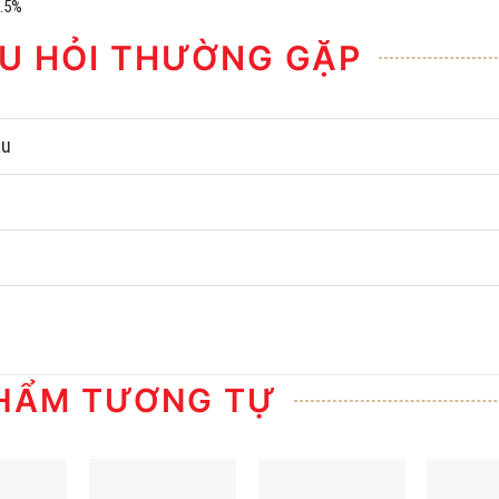
7.5%
U HỎI THƯỜNG GẶP
âu
HẨM TƯƠNG TỰ