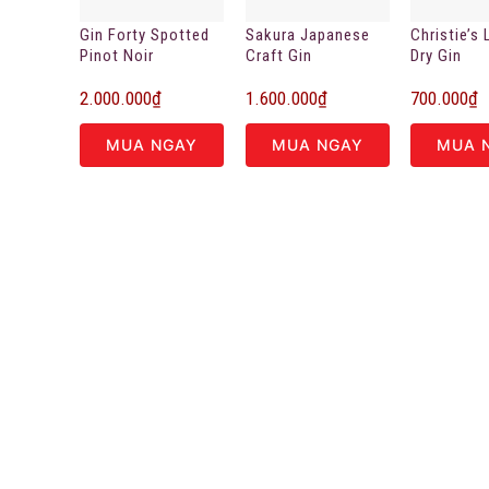
Gin Forty Spotted
Sakura Japanese
Christie’s
Pinot Noir
Craft Gin
Dry Gin
2.000.000
₫
1.600.000
₫
700.000
₫
MUA NGAY
MUA NGAY
MUA 