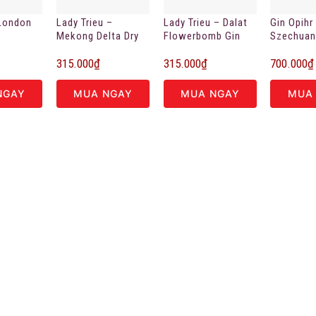
 London
Lady Trieu –
Lady Trieu – Dalat
Gin Opihr
Mekong Delta Dry
Flowerbomb Gin
Szechuan
Gin 200ml
200ml
315.000
₫
315.000
₫
700.000
₫
NGAY
MUA NGAY
MUA NGAY
MUA