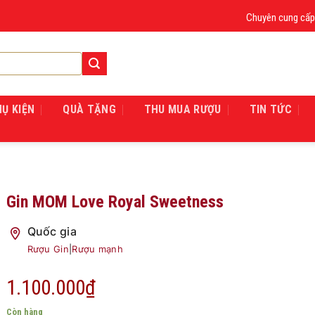
Chuyên cung cấp rượu 
HỤ KIỆN
QUÀ TẶNG
THU MUA RƯỢU
TIN TỨC
Gin MOM Love Royal Sweetness
Quốc gia
Rượu Gin
|
Rượu mạnh
1.100.000
₫
Còn hàng