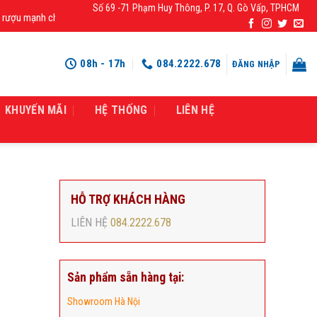
Số 69 -71 Phạm Huy Thông, P. 17, Q. Gò Vấp, TPHCM
mạnh chính hãng, rượu vang nhập khẩu cao cấp chính hãng giá rẻ số 1 tại Việ
08h - 17h
084.2222.678
ĐĂNG NHẬP
KHUYẾN MÃI
HỆ THỐNG
LIÊN HỆ
HỖ TRỢ KHÁCH HÀNG
LIÊN HỆ
084.2222.678
Sản phẩm sẵn hàng tại:
Showroom Hà Nội