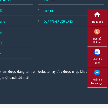
NG
LIÊN HỆ
hàng
QUÀ TẶNG RƯỢU VANG
Trang chủ
ền
Liên hệ
Hotline
ng
h
Nhắn tin
Zalo
 phẩm được đăng tải trên Website này đều được nhập khẩu chính
ụ một cách tốt nhất!
Nhắn tin
Messenger