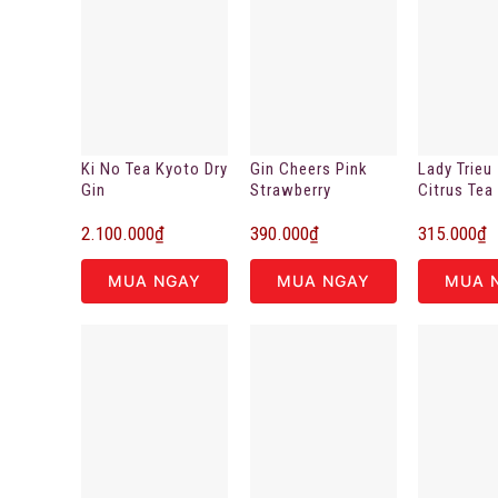
Ki No Tea Kyoto Dry
Gin Cheers Pink
Lady Trieu
Gin
Strawberry
Citrus Tea
200ml
2.100.000
₫
390.000
₫
315.000
₫
MUA NGAY
MUA NGAY
MUA 