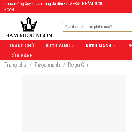
Skip
Chào mừng Quý khách hàng đã đến với WEBSITE HẦM RƯỢU
NGON
to
content
Tìm
kiếm:
TRANG CHỦ
RƯỢU VANG
RƯỢU MẠNH
P
CỬA HÀNG
Trang chủ
/
Rượu mạnh
/
Rượu Gin