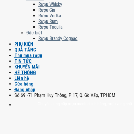
Rượu Whisky
Rượu Gin
Rượu Vodka
Rượu Rum
Rượu Tequila
Đặc biệt
Rượu Brandy Cognac
PHỤ KIỆN
QUÀ TẶNG
Thu mua rượu
TIN TỨC
KHUYẾN MÃI
HỆ THỐNG
Liên hệ
Cửa hàng
Đăng nhập
Số 69 -71 Phạm Huy Thông, P. 17, Q. Gò Vấp, TPHCM
Chuyên cung cấp rượu mạnh chính hãng, rượu vang nhập khẩu cao