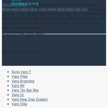
Quà tặng rượu vang
Hamruoungon.vn
là một doanh nghiệp kinh doanh các sản phẩm về
Rượu vang chính hãng
,
rượu mạnh nhập khẩu cao cấp
. Tất cả các
sản phẩm được đăng tải trên Website này đều được nhập khẩu chính
ngạch và có đầy đủ giấy tờ theo luật định. Chúng tôi luôn mong muốn
được sự lựa chọn và tin tưởng từ khách hàng, cũng như cam kết
phục vụ một cách tốt nhất!
© [2024] HẦM RƯỢU NGON
©
[2024] HẦM RƯỢU NGON
Rượu Vang Ý
Vang Pháp
Vang Argentina
Vang Mỹ
Vang Tây Ban Nha
Vang Úc
Vang New Zew Zealand
Vang Chile