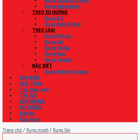
Rượu Johnnie Walker
Rượu Ballantine’s
THEO XU HƯỚNG
Rượu X.O
Rượu King Arthur
THEO LOẠI
Rượu Whisky
Rượu Gin
Rượu Vodka
Rượu Rum
Rượu Tequila
ĐẶC BIỆT
Rượu Brandy Cognac
PHỤ KIỆN
QUÀ TẶNG
Thu mua rượu
TIN TỨC
KHUYẾN MÃI
HỆ THỐNG
Liên hệ
Cửa hàng
Trang chủ
/
Rượu mạnh
/
Rượu Gin