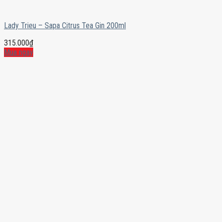
Lady Trieu – Sapa Citrus Tea Gin 200ml
315.000
₫
Mua ngay