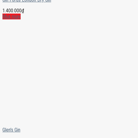
1.400.000
₫
Mua ngay
Glen’s Gin