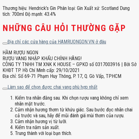
Thương hiệu: Hendrick’s Gin Phân loại: Gin Xuất xứ: Scotland Dung
tích: 700ml Độ mạnh: 43.4%
NHỮNG CÂU HỎI THƯỜNG GẶP
Địa chỉ các cửa hàng của HAMRUONGON.VN ở đâu
HẦM RƯỢU NGON
RƯỢU VANG NHẬP KHẨU CHÍNH HÃNG!
CÔNG TY TNHH TM XNK K HOUSE – GPKD số 0317003916 | Bởi Sở
KHĐT TP. Hồ Chí Minh cấp: 29/10/2021
Địa chỉ: Số 69-71 Phạm Huy Thông, P. 17, Q. Gò Vấp, TPHCM
Làm sao để chọn được chai vang phù hợp nhất
Kiểm tra nhãn đằng sau. Khi chọn rượu vang không chỉ xem
nhãn mặt trước.
Cảm nhận hương thơm từ khứu giác. Sau bước đọc nhãn chai
cả trước và sau, hãy để mũi đánh giá mùi thơm của rượu.
Cảm nhận hương vị từ lưỡi.
Kiểm tra năm sản xuất.
Trung thành với loại bạn thích.