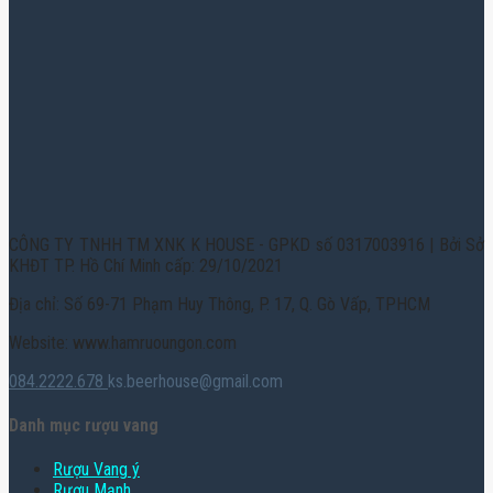
CÔNG TY TNHH TM XNK K HOUSE - GPKD số 0317003916 | Bởi Sở
KHĐT TP. Hồ Chí Minh cấp: 29/10/2021
Địa chỉ: Số 69-71 Phạm Huy Thông, P. 17, Q. Gò Vấp, TPHCM
Website: www.hamruoungon.com
084.2222.678
ks.beerhouse@gmail.com
Danh mục rượu vang
Rượu Vang ý
Rượu Mạnh