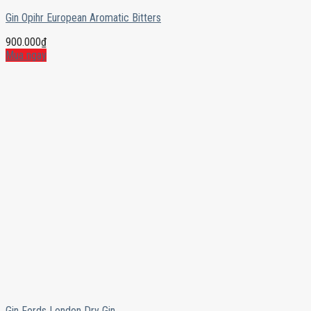
Gin Opihr European Aromatic Bitters
900.000
₫
Mua ngay
Gin Fords London Dry Gin