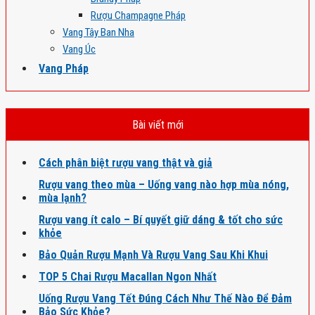
Rượu Champagne Pháp
Vang Tây Ban Nha
Vang Úc
Vang Pháp
Bài viết mới
Cách phân biệt rượu vang thật và giả
Rượu vang theo mùa – Uống vang nào hợp mùa nóng,
mùa lạnh?
Rượu vang ít calo – Bí quyết giữ dáng & tốt cho sức
khỏe
Bảo Quản Rượu Mạnh Và Rượu Vang Sau Khi Khui
TOP 5 Chai Rượu Macallan Ngon Nhất
Uống Rượu Vang Tết Đúng Cách Như Thế Nào Để Đảm
Bảo Sức Khỏe?