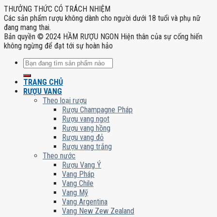
THƯỞNG THỨC CÓ TRÁCH NHIỆM
Các sản phẩm rượu không dành cho người dưới 18 tuổi và phụ nữ
đang mang thai.
Bản quyền © 2024 HẦM RƯỢU NGON Hiện thân của sự cống hiến
không ngừng để đạt tới sự hoàn hảo
Tìm
kiếm:
TRANG CHỦ
RƯỢU VANG
Theo loại rượu
Rượu Champagne Pháp
Rượu vang ngọt
Rượu vang hồng
Rượu vang đỏ
Rượu vang trắng
Theo nước
Rượu Vang Ý
Vang Pháp
Vang Chile
Vang Mỹ
Vang Argentina
Vang New Zew Zealand