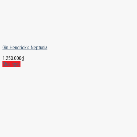
Gin Hendrick’s Neptunia
1.250.000
₫
Mua ngay