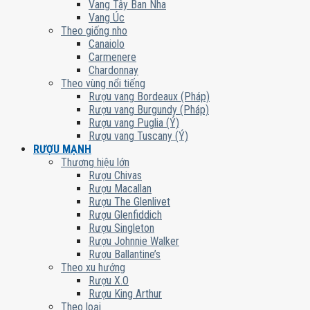
Vang Tây Ban Nha
Vang Úc
Theo giống nho
Canaiolo
Carmenere
Chardonnay
Theo vùng nổi tiếng
Rượu vang Bordeaux (Pháp)
Rượu vang Burgundy (Pháp)
Rượu vang Puglia (Ý)
Rượu vang Tuscany (Ý)
RƯỢU MẠNH
Thương hiệu lớn
Rượu Chivas
Rượu Macallan
Rượu The Glenlivet
Rượu Glenfiddich
Rượu Singleton
Rượu Johnnie Walker
Rượu Ballantine’s
Theo xu hướng
Rượu X.O
Rượu King Arthur
Theo loại