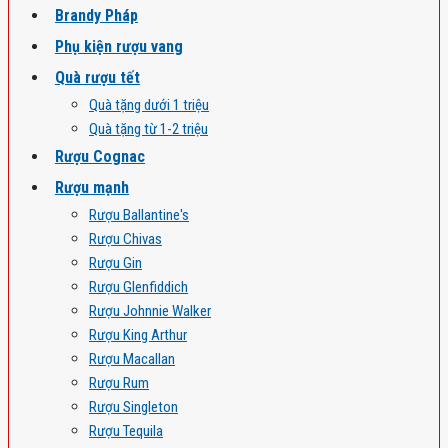
Brandy Pháp
Phụ kiện rượu vang
Quà rượu tết
Quà tặng dưới 1 triệu
Quà tặng từ 1-2 triệu
Rượu Cognac
Rượu mạnh
Rượu Ballantine's
Rượu Chivas
Rượu Gin
Rượu Glenfiddich
Rượu Johnnie Walker
Rượu King Arthur
Rượu Macallan
Rượu Rum
Rượu Singleton
Rượu Tequila