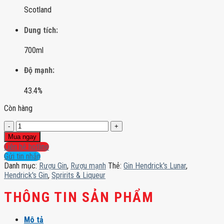
Scotland
Dung tích:
700ml
Độ mạnh:
43.4%
Còn hàng
Gin
Hendrick's
Mua ngay
Lunar
Liên hệ hotline
số
Gửi tin nhắn
lượng
Danh mục:
Rượu Gin
,
Rượu mạnh
Thẻ:
Gin Hendrick's Lunar
,
Hendrick's Gin
,
Spririts & Liqueur
THÔNG TIN SẢN PHẨM
Mô tả