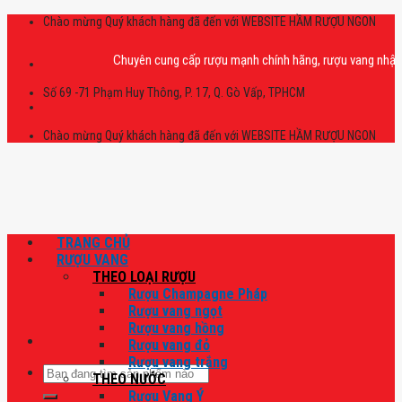
Skip
Chào mừng Quý khách hàng đã đến với WEBSITE HẦM RƯỢU NGON
to
content
Chuyên cung cấp rượu mạnh chính hãng, rượu vang nhập khẩu cao
Số 69 -71 Phạm Huy Thông, P. 17, Q. Gò Vấp, TPHCM
Chào mừng Quý khách hàng đã đến với WEBSITE HẦM RƯỢU NGON
TRANG CHỦ
RƯỢU VANG
THEO LOẠI RƯỢU
Rượu Champagne Pháp
Rượu vang ngọt
Rượu vang hồng
Rượu vang đỏ
Rượu vang trắng
Tìm
THEO NƯỚC
kiếm:
Rượu Vang Ý