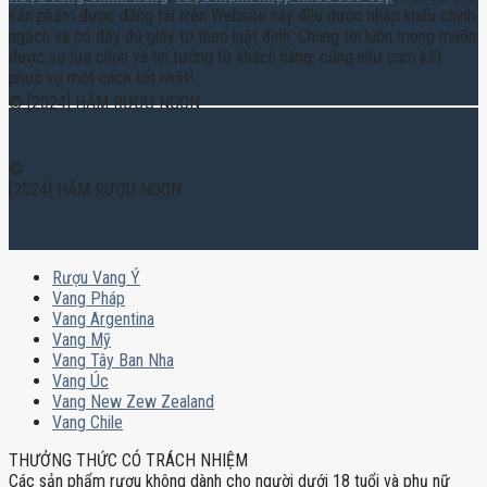
sản phẩm được đăng tải trên Website này đều được nhập khẩu chính
ngạch và có đầy đủ giấy tờ theo luật định. Chúng tôi luôn mong muốn
được sự lựa chọn và tin tưởng từ khách hàng, cũng như cam kết
phục vụ một cách tốt nhất!
© [2024] HẦM RƯỢU NGON
©
[2024] HẦM RƯỢU NGON
Rượu Vang Ý
Vang Pháp
Vang Argentina
Vang Mỹ
Vang Tây Ban Nha
Vang Úc
Vang New Zew Zealand
Vang Chile
THƯỞNG THỨC CÓ TRÁCH NHIỆM
Các sản phẩm rượu không dành cho người dưới 18 tuổi và phụ nữ