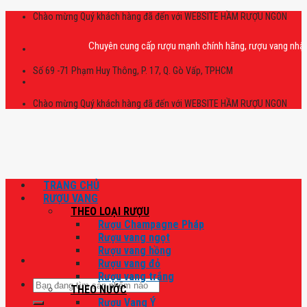
Skip
Chào mừng Quý khách hàng đã đến với WEBSITE HẦM RƯỢU NGON
to
content
Chuyên cung cấp rượu mạnh chính hãng, rượu vang nhập khẩu ca
Số 69 -71 Phạm Huy Thông, P. 17, Q. Gò Vấp, TPHCM
Chào mừng Quý khách hàng đã đến với WEBSITE HẦM RƯỢU NGON
TRANG CHỦ
RƯỢU VANG
THEO LOẠI RƯỢU
Rượu Champagne Pháp
Rượu vang ngọt
Rượu vang hồng
Rượu vang đỏ
Rượu vang trắng
Tìm
THEO NƯỚC
kiếm:
Rượu Vang Ý