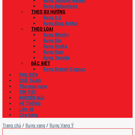
Rượu Johnnie Walker
Rượu Ballantine’s
THEO XU HƯỚNG
Rượu X.O
Rượu King Arthur
THEO LOẠI
Rượu Whisky
Rượu Gin
Rượu Vodka
Rượu Rum
Rượu Tequila
ĐẶC BIỆT
Rượu Brandy Cognac
PHỤ KIỆN
QUÀ TẶNG
Thu mua rượu
TIN TỨC
KHUYẾN MÃI
HỆ THỐNG
Liên hệ
Cửa hàng
Trang chủ
/
Rượu vang
/
Rượu Vang Ý