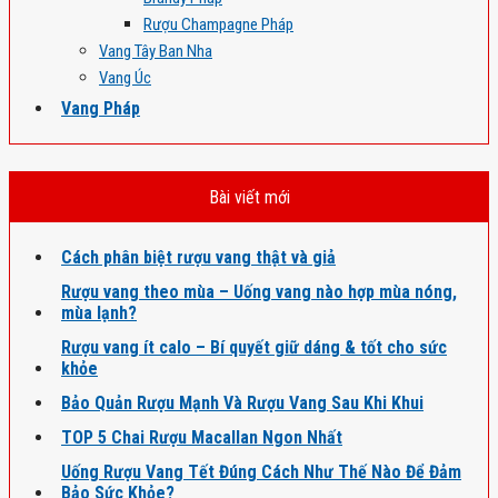
Rượu Champagne Pháp
Vang Tây Ban Nha
Vang Úc
Vang Pháp
Bài viết mới
Cách phân biệt rượu vang thật và giả
Rượu vang theo mùa – Uống vang nào hợp mùa nóng,
mùa lạnh?
Rượu vang ít calo – Bí quyết giữ dáng & tốt cho sức
khỏe
Bảo Quản Rượu Mạnh Và Rượu Vang Sau Khi Khui
TOP 5 Chai Rượu Macallan Ngon Nhất
Uống Rượu Vang Tết Đúng Cách Như Thế Nào Để Đảm
Bảo Sức Khỏe?