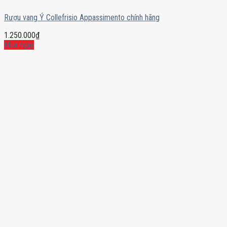
Rượu vang Ý Collefrisio Appassimento chính hãng
1.250.000
₫
Mua ngay