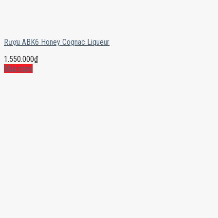
Rượu ABK6 Honey Cognac Liqueur
1.550.000
₫
Mua ngay