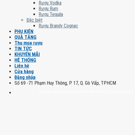
Rượu Vodka
Rượu Rum
Rượu Tequila
Đặc biệt
Rượu Brandy Cognac
PHỤ KIỆN
QUÀ TẶNG
Thu mua rượu
TIN TỨC
KHUYẾN MÃI
HỆ THỐNG
Liên hệ
Cửa hàng
Đăng nhập
Số 69 -71 Phạm Huy Thông, P. 17, Q. Gò Vấp, TPHCM
Chuyên cung cấp rượu mạnh chính hãng, rượu vang nhập khẩu ca