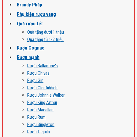
Brandy Pháp
Phụ kiện rượu vang
Quà rượu tết
Quà tặng dưới 1 triệu
Quà tặng từ 1-2 triệu
Rượu Cognac
Rượu mạnh
Rượu Ballantine's
Rượu Chivas
Rượu Gin
Rượu Glenfiddich
Rượu Johnnie Walker
Rượu King Arthur
Rượu Macallan
Rượu Rum
Rượu Singleton
Rượu Tequila