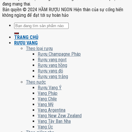
đang mang thai.
Bản quyền © 2024 HẦM RƯỢU NGON Hiện thân của sự cống hiến
không ngừng để đạt tới sự hoàn hảo
Tìm
kiếm:
TRANG CHỦ
RƯỢU VANG
Theo loại rượu
Rượu Champagne Pháp
Rượu vang ngọt
Rượu vang hồng
Rượu vang đỏ
Rượu vang trắng
Theo nước
Rượu Vang Ý
Vang Pháp
Vang Chile
Vang Mỹ
Vang Argentina
Vang New Zew Zealand
Vang Tây Ban Nha
Vang Úc