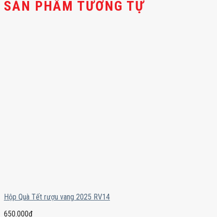
SẢN PHẨM TƯƠNG TỰ
Hộp Quà Tết rượu vang 2025 RV14
650.000
₫