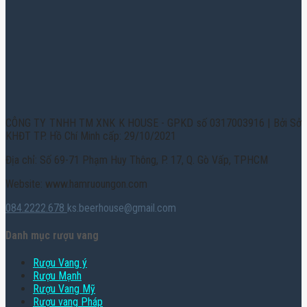
CÔNG TY TNHH TM XNK K HOUSE - GPKD số 0317003916 | Bởi Sở
KHĐT TP. Hồ Chí Minh cấp: 29/10/2021
Địa chỉ: Số 69-71 Phạm Huy Thông, P. 17, Q. Gò Vấp, TPHCM
Website: www.hamruoungon.com
084.2222.678
ks.beerhouse@gmail.com
Danh mục rượu vang
Rượu Vang ý
Rượu Mạnh
Rượu Vang Mỹ
Rượu vang Pháp