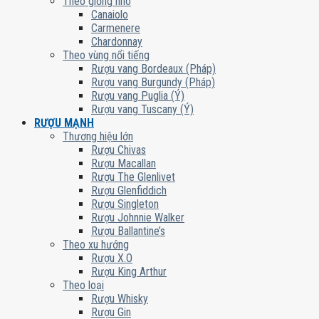
Theo giống nho
Canaiolo
Carmenere
Chardonnay
Theo vùng nổi tiếng
Rượu vang Bordeaux (Pháp)
Rượu vang Burgundy (Pháp)
Rượu vang Puglia (Ý)
Rượu vang Tuscany (Ý)
RƯỢU MẠNH
Thương hiệu lớn
Rượu Chivas
Rượu Macallan
Rượu The Glenlivet
Rượu Glenfiddich
Rượu Singleton
Rượu Johnnie Walker
Rượu Ballantine’s
Theo xu hướng
Rượu X.O
Rượu King Arthur
Theo loại
Rượu Whisky
Rượu Gin