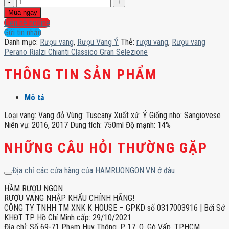
Rượu
vang
Mua ngay
Perano
Liên hệ hotline
Rialzi
Gửi tin nhắn
Chianti
Danh mục:
Rượu vang
,
Rượu Vang Ý
Thẻ:
rượu vang
,
Rượu vang
Classico
Perano Rialzi Chianti Classico Gran Selezione
Gran
Selezione
THÔNG TIN SẢN PHẨM
số
lượng
Mô tả
Loại vang: Vang đỏ Vùng: Tuscany Xuất xứ: Ý Giống nho: Sangiovese
Niên vụ: 2016, 2017 Dung tích: 750ml Độ mạnh: 14%
NHỮNG CÂU HỎI THƯỜNG GẶP
Địa chỉ các cửa hàng của HAMRUONGON.VN ở đâu
HẦM RƯỢU NGON
RƯỢU VANG NHẬP KHẨU CHÍNH HÃNG!
CÔNG TY TNHH TM XNK K HOUSE – GPKD số 0317003916 | Bởi Sở
KHĐT TP. Hồ Chí Minh cấp: 29/10/2021
Địa chỉ: Số 69-71 Phạm Huy Thông, P. 17, Q. Gò Vấp, TPHCM