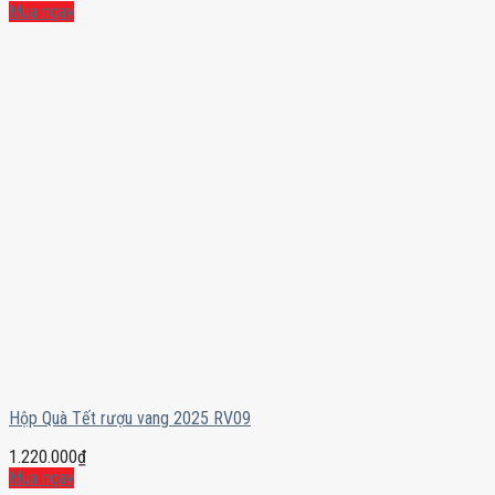
Mua ngay
Hộp Quà Tết rượu vang 2025 RV09
1.220.000
₫
Mua ngay