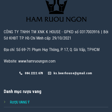
CÔNG TY TNHH TM XNK K HOUSE - GPKD số 0317003916 | Bởi
Sở KHĐT TP. Hồ Chí Minh cấp: 29/10/2021
Địa chỉ: Số 69-71 Phạm Huy Thông, P. 17, Q. Gò Vấp, TPHCM
Website: www.hamruoungon.com
084.2222.678
ks.beerhouse@gmail.com
Danh mục rượu vang
RƯỢU VANG Ý