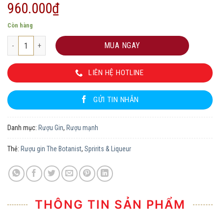
960.000
₫
Còn hàng
Rượu gin The Botanist số lượng
MUA NGAY
LIÊN HỆ HOTLINE
GỬI TIN NHẮN
Danh mục:
Rượu Gin
,
Rượu mạnh
Thẻ:
Rượu gin The Botanist
,
Spririts & Liqueur
THÔNG TIN SẢN PHẨM