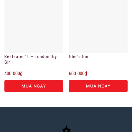
Beefeater 1L – London Dry
Glen’s Gin
Gin
400.000
₫
600.000
₫
MUA NGAY
MUA NGAY