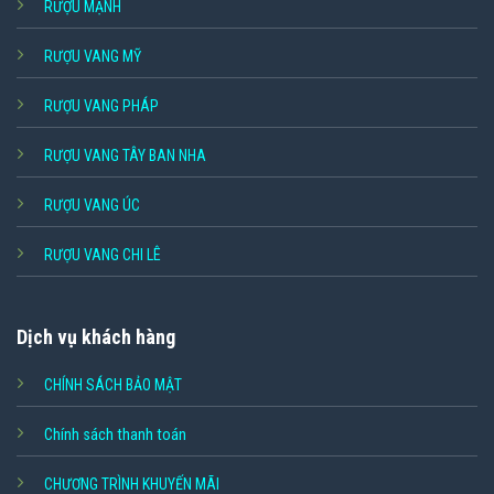
RƯỢU MẠNH
RƯỢU VANG MỸ
RƯỢU VANG PHÁP
RƯỢU VANG TÂY BAN NHA
RƯỢU VANG ÚC
RƯỢU VANG CHI LÊ
Dịch vụ khách hàng
CHÍNH SÁCH BẢO MẬT
Chính sách thanh toán
CHƯƠNG TRÌNH KHUYẾN MÃI