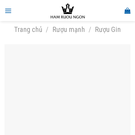
Skip
to
content
Trang chủ
/
Rượu mạnh
/
Rượu Gin