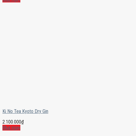
Ki No Tea Kyoto Dry Gin
2.100.000
₫
Mua ngay