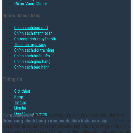
Rượu Vang Chi Lê
Dịch vụ khách hàng
Chính sách bảo mật
Chính sách thanh toán
Chương trình khuyến mãi
Thu mua rượu vang
Chính sách đổi trả hàng
Chính sách hoàn tiền
Chính sách giao hàng
Chính sách bảo hành
Thông tin
Giới thiệu
Shop
Tin tức
Liên hệ
Quà tặng rượu vang
Hamruoungon.vn
là một doanh nghiệp kinh doanh các sản phẩm về
Rượu vang chính hãng
,
rượu mạnh nhập khẩu cao cấp
. Tất cả các
sản phẩm được đăng tải trên Website này đều được nhập khẩu chính
ngạch và có đầy đủ giấy tờ theo luật định. Chúng tôi luôn mong muốn