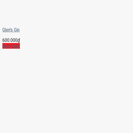
Glen’s Gin
600.000
₫
Mua ngay