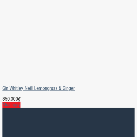
Gin Whitley Neill Lemongrass & Ginger
850.000
₫
Mua ngay