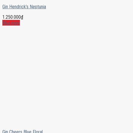
Gin Hendrick’s Neptunia
1.250.000
₫
Mua ngay
Gin Cheers Blue Floral