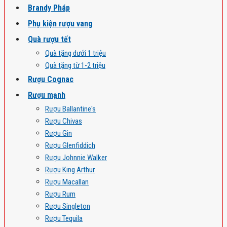
Brandy Pháp
Phụ kiện rượu vang
Quà rượu tết
Quà tặng dưới 1 triệu
Quà tặng từ 1-2 triệu
Rượu Cognac
Rượu mạnh
Rượu Ballantine's
Rượu Chivas
Rượu Gin
Rượu Glenfiddich
Rượu Johnnie Walker
Rượu King Arthur
Rượu Macallan
Rượu Rum
Rượu Singleton
Rượu Tequila