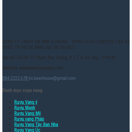
CÔNG TY TNHH TM XNK K HOUSE - GPKD số 0317003916 | Bởi Sở
KHĐT TP. Hồ Chí Minh cấp: 29/10/2021
Địa chỉ: Số 69-71 Phạm Huy Thông, P. 17, Q. Gò Vấp, TPHCM
Website: www.hamruoungon.com
084.2222.678
ks.beerhouse@gmail.com
Danh mục rượu vang
Rượu Vang ý
Rượu Mạnh
Rượu Vang Mỹ
Rượu vang Pháp
Rượu Vang Tây Ban Nha
Rượu Vang Úc