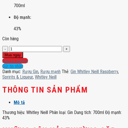
700ml
Độ mạnh:
43%
Còn hàng
Gin
Whitley
Mua ngay
Neill
Liên hệ hotline
Raspberry
Gửi tin nhắn
số
Danh mục:
Rượu Gin
,
Rượu mạnh
Thẻ:
Gin Whitley Neill Raspberry
,
lượng
Spririts & Liqueur
,
Whitley Neill
THÔNG TIN SẢN PHẨM
Mô tả
Thương hiệu: Whitley Neill Phân loại: Gin Dung tích: 700ml Độ mạnh:
43%