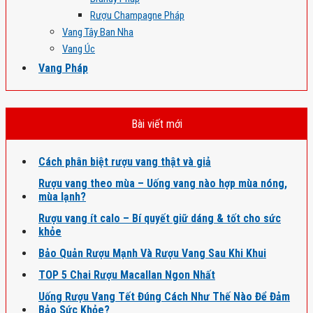
Rượu Champagne Pháp
Vang Tây Ban Nha
Vang Úc
Vang Pháp
Bài viết mới
Cách phân biệt rượu vang thật và giả
Rượu vang theo mùa – Uống vang nào hợp mùa nóng,
mùa lạnh?
Rượu vang ít calo – Bí quyết giữ dáng & tốt cho sức
khỏe
Bảo Quản Rượu Mạnh Và Rượu Vang Sau Khi Khui
TOP 5 Chai Rượu Macallan Ngon Nhất
Uống Rượu Vang Tết Đúng Cách Như Thế Nào Để Đảm
Bảo Sức Khỏe?