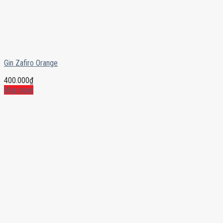
Gin Zafiro Orange
400.000
₫
Mua ngay