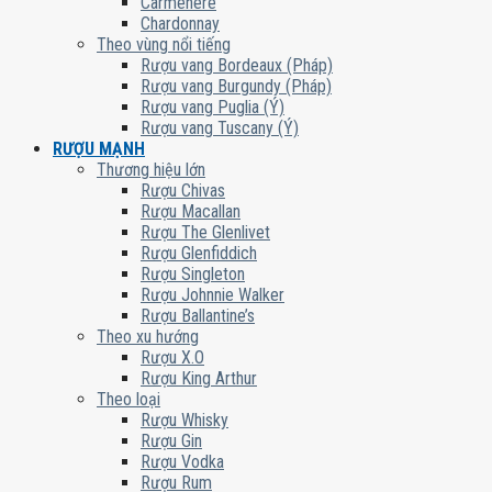
Carmenere
Chardonnay
Theo vùng nổi tiếng
Rượu vang Bordeaux (Pháp)
Rượu vang Burgundy (Pháp)
Rượu vang Puglia (Ý)
Rượu vang Tuscany (Ý)
RƯỢU MẠNH
Thương hiệu lớn
Rượu Chivas
Rượu Macallan
Rượu The Glenlivet
Rượu Glenfiddich
Rượu Singleton
Rượu Johnnie Walker
Rượu Ballantine’s
Theo xu hướng
Rượu X.O
Rượu King Arthur
Theo loại
Rượu Whisky
Rượu Gin
Rượu Vodka
Rượu Rum