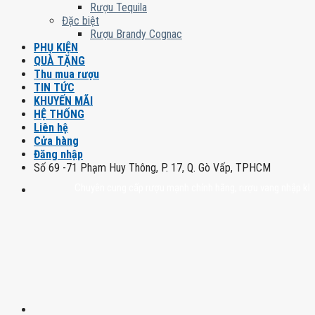
Rượu Tequila
Đặc biệt
Rượu Brandy Cognac
PHỤ KIỆN
QUÀ TẶNG
Thu mua rượu
TIN TỨC
KHUYẾN MÃI
HỆ THỐNG
Liên hệ
Cửa hàng
Đăng nhập
Số 69 -71 Phạm Huy Thông, P. 17, Q. Gò Vấp, TPHCM
Chuyên cung cấp rượu mạnh chính hãng, rượu vang nhập khẩu cao cấ