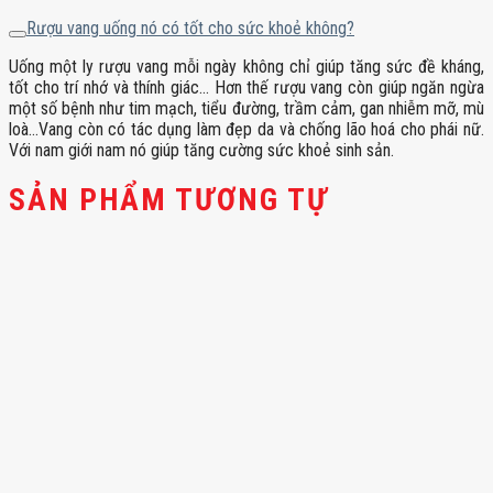
Rượu vang uống nó có tốt cho sức khoẻ không?
Uống một ly rượu vang mỗi ngày không chỉ giúp tăng sức đề kháng,
tốt cho trí nhớ và thính giác… Hơn thế rượu vang còn giúp ngăn ngừa
một số bệnh như tim mạch, tiểu đường, trầm cảm, gan nhiễm mỡ, mù
loà…Vang còn có tác dụng làm đẹp da và chống lão hoá cho phái nữ.
Với nam giới nam nó giúp tăng cường sức khoẻ sinh sản.
SẢN PHẨM TƯƠNG TỰ