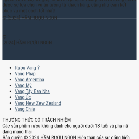
được sự lựa chọn và tin tưởng từ khách hàng, cũng như cam kết
phục vụ một cách tốt nhất!
© [2024] HẦM RƯỢU NGON
©
[2024] HẦM RƯỢU NGON
Rượu Vang Ý
Vang Pháp
Vang Argentina
Vang Mỹ
Vang Tây Ban Nha
Vang Úc
Vang New Zew Zealand
Vang Chile
THƯỞNG THỨC CÓ TRÁCH NHIỆM
Các sản phẩm rượu không dành cho người dưới 18 tuổi và phụ nữ
đang mang thai.
Bản quyền © 2024 HẦM RƯỢU NGON Hiện thân của sự cống hiến