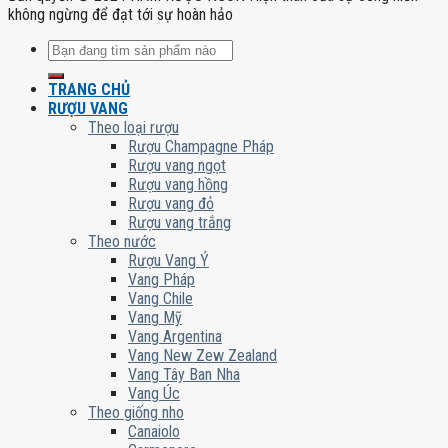
không ngừng để đạt tới sự hoàn hảo
Tìm
kiếm:
TRANG CHỦ
RƯỢU VANG
Theo loại rượu
Rượu Champagne Pháp
Rượu vang ngọt
Rượu vang hồng
Rượu vang đỏ
Rượu vang trắng
Theo nước
Rượu Vang Ý
Vang Pháp
Vang Chile
Vang Mỹ
Vang Argentina
Vang New Zew Zealand
Vang Tây Ban Nha
Vang Úc
Theo giống nho
Canaiolo