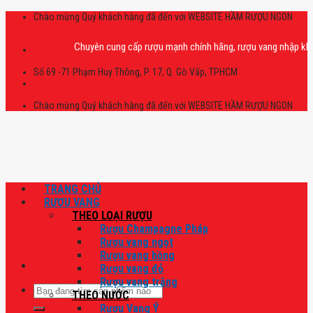
Skip
Chào mừng Quý khách hàng đã đến với WEBSITE HẦM RƯỢU NGON
to
content
Chuyên cung cấp rượu mạnh chính hãng, rượu vang nhập khẩu cao cấ
Số 69 -71 Phạm Huy Thông, P. 17, Q. Gò Vấp, TPHCM
Chào mừng Quý khách hàng đã đến với WEBSITE HẦM RƯỢU NGON
TRANG CHỦ
RƯỢU VANG
THEO LOẠI RƯỢU
Rượu Champagne Pháp
Rượu vang ngọt
Rượu vang hồng
Rượu vang đỏ
Rượu vang trắng
Tìm
THEO NƯỚC
kiếm:
Rượu Vang Ý