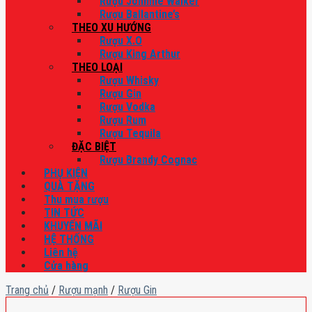
Rượu Johnnie Walker
Rượu Ballantine’s
THEO XU HƯỚNG
Rượu X.O
Rượu King Arthur
THEO LOẠI
Rượu Whisky
Rượu Gin
Rượu Vodka
Rượu Rum
Rượu Tequila
ĐẶC BIỆT
Rượu Brandy Cognac
PHỤ KIỆN
QUÀ TẶNG
Thu mua rượu
TIN TỨC
KHUYẾN MÃI
HỆ THỐNG
Liên hệ
Cửa hàng
Trang chủ
/
Rượu mạnh
/
Rượu Gin