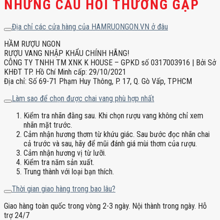
NHỮNG CÂU HỎI THƯỜNG GẶP
Địa chỉ các cửa hàng của HAMRUONGON.VN ở đâu
HẦM RƯỢU NGON
RƯỢU VANG NHẬP KHẨU CHÍNH HÃNG!
CÔNG TY TNHH TM XNK K HOUSE – GPKD số 0317003916 | Bởi Sở
KHĐT TP. Hồ Chí Minh cấp: 29/10/2021
Địa chỉ: Số 69-71 Phạm Huy Thông, P. 17, Q. Gò Vấp, TPHCM
Làm sao để chọn được chai vang phù hợp nhất
Kiểm tra nhãn đằng sau. Khi chọn rượu vang không chỉ xem
nhãn mặt trước.
Cảm nhận hương thơm từ khứu giác. Sau bước đọc nhãn chai
cả trước và sau, hãy để mũi đánh giá mùi thơm của rượu.
Cảm nhận hương vị từ lưỡi.
Kiểm tra năm sản xuất.
Trung thành với loại bạn thích.
Thời gian giao hàng trong bao lâu?
Giao hàng toàn quốc trong vòng 2-3 ngày. Nội thành trong ngày. Hỗ
trợ 24/7