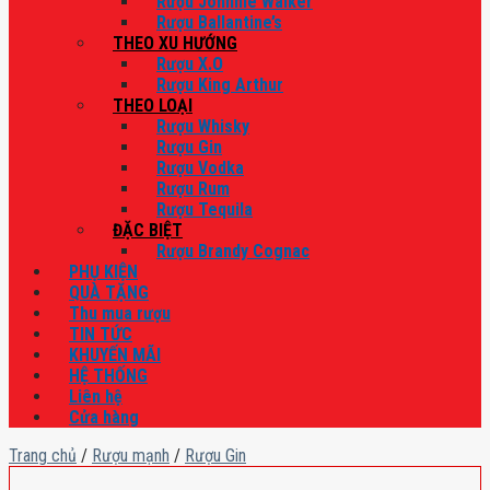
Rượu Johnnie Walker
Rượu Ballantine’s
THEO XU HƯỚNG
Rượu X.O
Rượu King Arthur
THEO LOẠI
Rượu Whisky
Rượu Gin
Rượu Vodka
Rượu Rum
Rượu Tequila
ĐẶC BIỆT
Rượu Brandy Cognac
PHỤ KIỆN
QUÀ TẶNG
Thu mua rượu
TIN TỨC
KHUYẾN MÃI
HỆ THỐNG
Liên hệ
Cửa hàng
Trang chủ
/
Rượu mạnh
/
Rượu Gin