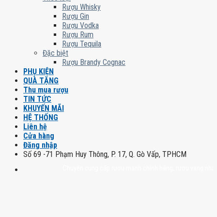
Rượu Whisky
Rượu Gin
Rượu Vodka
Rượu Rum
Rượu Tequila
Đặc biệt
Rượu Brandy Cognac
PHỤ KIỆN
QUÀ TẶNG
Thu mua rượu
TIN TỨC
KHUYẾN MÃI
HỆ THỐNG
Liên hệ
Cửa hàng
Đăng nhập
Số 69 -71 Phạm Huy Thông, P. 17, Q. Gò Vấp, TPHCM
Chuyên cung cấp rượu mạnh chính hãng, rượu vang nhập khẩu ca