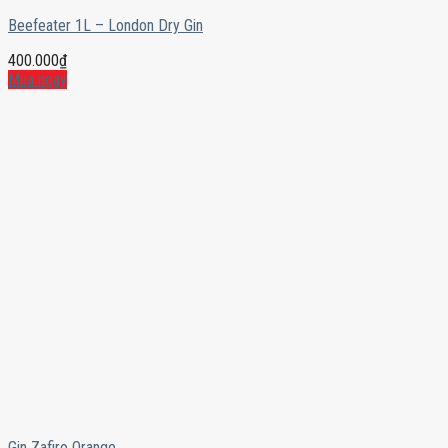
Beefeater 1L – London Dry Gin
400.000
₫
Mua ngay
Gin Zafiro Orange