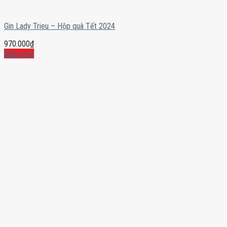
Gin Lady Trieu – Hộp quà Tết 2024
970.000
₫
Mua ngay