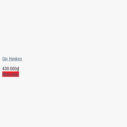
Gin Henkes
430.000
₫
Mua ngay