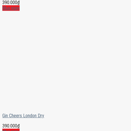
390.000
₫
Mua ngay
Gin Cheers London Dry
390.000
₫