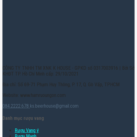
CÔNG TY TNHH TM XNK K HOUSE - GPKD số 0317003916 | Bởi Sở
KHĐT TP. Hồ Chí Minh cấp: 29/10/2021
Địa chỉ: Số 69-71 Phạm Huy Thông, P. 17, Q. Gò Vấp, TPHCM
Website: www.hamruoungon.com
084.2222.678
ks.beerhouse@gmail.com
Danh mục rượu vang
Rượu Vang ý
Rượu Mạnh