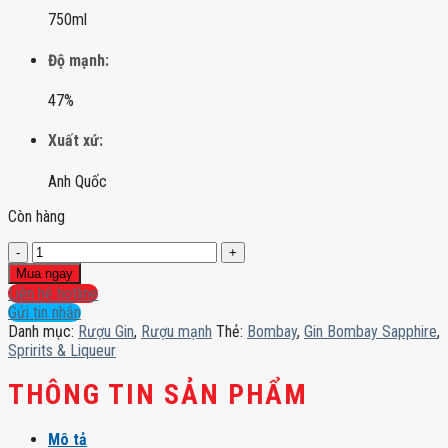
750ml
Độ mạnh:
47%
Xuất xứ:
Anh Quốc
Còn hàng
Gin
Bombay
Mua ngay
Sapphire
Liên hệ hotline
số
Gửi tin nhắn
lượng
Danh mục:
Rượu Gin
,
Rượu mạnh
Thẻ:
Bombay
,
Gin Bombay Sapphire
,
Spririts & Liqueur
THÔNG TIN SẢN PHẨM
Mô tả