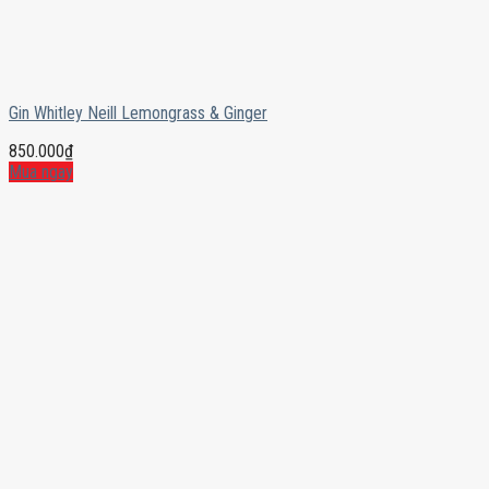
Gin Whitley Neill Lemongrass & Ginger
850.000
₫
Mua ngay