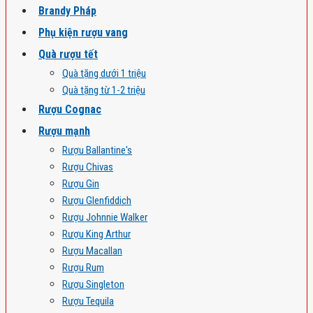
Brandy Pháp
Phụ kiện rượu vang
Quà rượu tết
Quà tặng dưới 1 triệu
Quà tặng từ 1-2 triệu
Rượu Cognac
Rượu mạnh
Rượu Ballantine's
Rượu Chivas
Rượu Gin
Rượu Glenfiddich
Rượu Johnnie Walker
Rượu King Arthur
Rượu Macallan
Rượu Rum
Rượu Singleton
Rượu Tequila