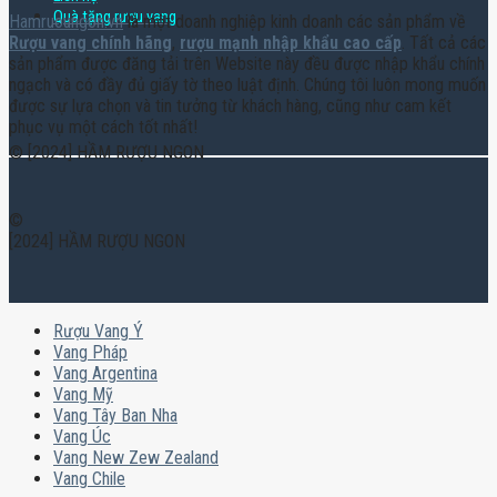
Quà tặng rượu vang
Hamruoungon.vn
là một doanh nghiệp kinh doanh các sản phẩm về
Rượu vang chính hãng
,
rượu mạnh nhập khẩu cao cấp
. Tất cả các
sản phẩm được đăng tải trên Website này đều được nhập khẩu chính
ngạch và có đầy đủ giấy tờ theo luật định. Chúng tôi luôn mong muốn
được sự lựa chọn và tin tưởng từ khách hàng, cũng như cam kết
phục vụ một cách tốt nhất!
© [2024] HẦM RƯỢU NGON
©
[2024] HẦM RƯỢU NGON
Rượu Vang Ý
Vang Pháp
Vang Argentina
Vang Mỹ
Vang Tây Ban Nha
Vang Úc
Vang New Zew Zealand
Vang Chile