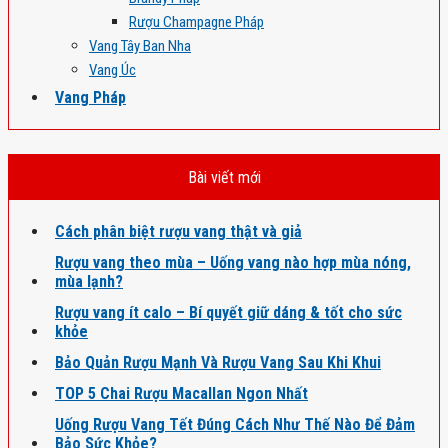
Rượu Champagne Pháp
Vang Tây Ban Nha
Vang Úc
Vang Pháp
Bài viết mới
Cách phân biệt rượu vang thật và giả
Rượu vang theo mùa – Uống vang nào hợp mùa nóng,
mùa lạnh?
Rượu vang ít calo – Bí quyết giữ dáng & tốt cho sức
khỏe
Bảo Quản Rượu Mạnh Và Rượu Vang Sau Khi Khui
TOP 5 Chai Rượu Macallan Ngon Nhất
Uống Rượu Vang Tết Đúng Cách Như Thế Nào Để Đảm
Bảo Sức Khỏe?