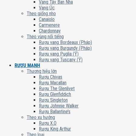
Vang Tây Ban Nha
Vang Úc
Theo giống nho
Canaiolo
Carmenere
Chardonnay
Theo vùng nổi tiếng
Rượu vang Bordeaux (Pháp)
Rượu vang Burgundy (Pháp)
Rượu vang Puglia (Ý)
Rượu vang Tuscany (Ý)
RƯỢU MẠNH
Thương hiệu lớn
Rượu Chivas
Rượu Macallan
Rượu The Glenlivet
Rượu Glenfiddich
Rượu Singleton
Rượu Johnnie Walker
Rượu Ballantine’s
Theo xu hướng
Rượu X.O
Rượu King Arthur
Theo loại