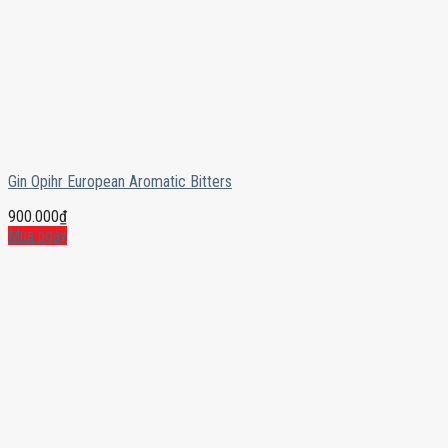
Gin Opihr European Aromatic Bitters
900.000
₫
Mua ngay