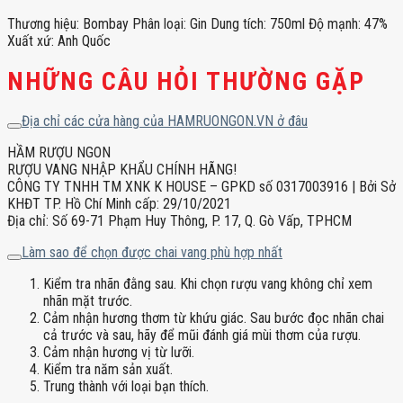
Thương hiệu: Bombay Phân loại: Gin Dung tích: 750ml Độ mạnh: 47%
Xuất xứ: Anh Quốc
NHỮNG CÂU HỎI THƯỜNG GẶP
Địa chỉ các cửa hàng của HAMRUONGON.VN ở đâu
HẦM RƯỢU NGON
RƯỢU VANG NHẬP KHẨU CHÍNH HÃNG!
CÔNG TY TNHH TM XNK K HOUSE – GPKD số 0317003916 | Bởi Sở
KHĐT TP. Hồ Chí Minh cấp: 29/10/2021
Địa chỉ: Số 69-71 Phạm Huy Thông, P. 17, Q. Gò Vấp, TPHCM
Làm sao để chọn được chai vang phù hợp nhất
Kiểm tra nhãn đằng sau. Khi chọn rượu vang không chỉ xem
nhãn mặt trước.
Cảm nhận hương thơm từ khứu giác. Sau bước đọc nhãn chai
cả trước và sau, hãy để mũi đánh giá mùi thơm của rượu.
Cảm nhận hương vị từ lưỡi.
Kiểm tra năm sản xuất.
Trung thành với loại bạn thích.