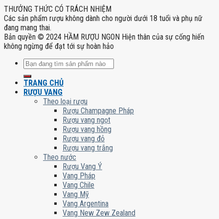
THƯỞNG THỨC CÓ TRÁCH NHIỆM
Các sản phẩm rượu không dành cho người dưới 18 tuổi và phụ nữ
đang mang thai.
Bản quyền © 2024 HẦM RƯỢU NGON Hiện thân của sự cống hiến
không ngừng để đạt tới sự hoàn hảo
Tìm
kiếm:
TRANG CHỦ
RƯỢU VANG
Theo loại rượu
Rượu Champagne Pháp
Rượu vang ngọt
Rượu vang hồng
Rượu vang đỏ
Rượu vang trắng
Theo nước
Rượu Vang Ý
Vang Pháp
Vang Chile
Vang Mỹ
Vang Argentina
Vang New Zew Zealand