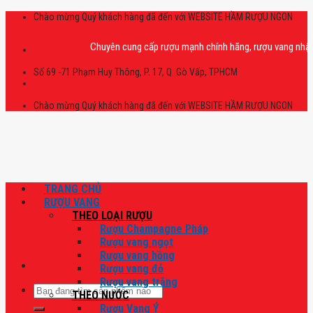
Skip
Chào mừng Quý khách hàng đã đến với WEBSITE HẦM RƯỢU NGON
to
content
Chuyên cung cấp rượu mạnh chính hãng, rượu vang nhập khẩu ca
Số 69 -71 Phạm Huy Thông, P. 17, Q. Gò Vấp, TPHCM
Chào mừng Quý khách hàng đã đến với WEBSITE HẦM RƯỢU NGON
TRANG CHỦ
RƯỢU VANG
THEO LOẠI RƯỢU
Rượu Champagne Pháp
Rượu vang ngọt
Rượu vang hồng
Rượu vang đỏ
Rượu vang trắng
Tìm
THEO NƯỚC
kiếm:
Rượu Vang Ý