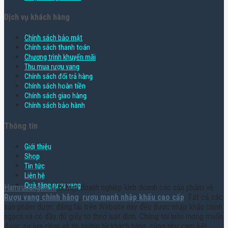
Dịch vụ khách hàng
Chính sách bảo mật
Chính sách thanh toán
Chương trình khuyến mãi
Thu mua rượu vang
Chính sách đổi trả hàng
Chính sách hoàn tiền
Chính sách giao hàng
Chính sách bảo hành
Thông tin
Giới thiệu
Shop
Tin tức
Liên hệ
Quà tặng rượu vang
Hamruoungon.vn
là một doanh nghiệp kinh doanh các sản phẩm về
Rượu vang chính hãng
,
rượu mạnh nhập khẩu cao cấp
. Tất cả các
sản phẩm được đăng tải trên Website này đều được nhập khẩu chính
ngạch và có đầy đủ giấy tờ theo luật định. Chúng tôi luôn mong muốn
được sự lựa chọn và tin tưởng từ khách hàng, cũng như cam kết