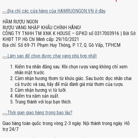
Địa chỉ các cửa hàng của HAMRUONGON.VN ở đâu
HẦM RƯỢU NGON
RƯỢU VANG NHẬP KHẨU CHÍNH HÃNG!
CÔNG TY TNHH TM XNK K HOUSE – GPKD số 0317003916 | Bởi Sở
KHĐT TP. Hồ Chí Minh cấp: 29/10/2021
Địa chỉ: Số 69-71 Phạm Huy Thông, P. 17, Q. Gò Vấp, TPHCM
Làm sao để chọn được chai vang phù hợp nhất
Kiểm tra nhãn đằng sau. Khi chọn rượu vang không chỉ xem
nhãn mặt trước.
Cảm nhận hương thơm từ khứu giác. Sau bước đọc nhãn chai
cả trước và sau, hãy để mũi đánh giá mùi thơm của rượu.
Cảm nhận hương vị từ lưỡi.
Kiểm tra năm sản xuất.
Trung thành với loại bạn thích.
Thời gian giao hàng trong bao lâu?
Giao hàng toàn quốc trong vòng 2-3 ngày. Nội thành trong ngày. Hỗ
trợ 24/7