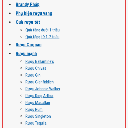
Brandy Pháp
Phụ kiện rượu vang
Quà rượu tết
Quà tặng dưới 1 triệu
Quà tặng từ 1-2 triệu
Rượu Cognac
Rượu mạnh
Rượu Ballantine's
Rượu Chivas
Rượu Gin
Rượu Glenfiddich
Rượu Johnnie Walker
Rượu King Arthur
Rượu Macallan
Rượu Rum
Rượu Singleton
Rượu Tequila