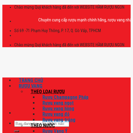
Skip
Chào mừng Quý khách hàng đã đến với WEBSITE HẦM RƯỢU NGON
to
content
Chuyên cung cấp rượu mạnh chính hãng, rượu vang nhập khẩu ca
Số 69 -71 Phạm Huy Thông, P. 17, Q. Gò Vấp, TPHCM
Chào mừng Quý khách hàng đã đến với WEBSITE HẦM RƯỢU NGON
TRANG CHỦ
RƯỢU VANG
THEO LOẠI RƯỢU
Rượu Champagne Pháp
Rượu vang ngọt
Rượu vang hồng
Rượu vang đỏ
Rượu vang trắng
Tìm
THEO NƯỚC
kiếm:
Rượu Vang Ý