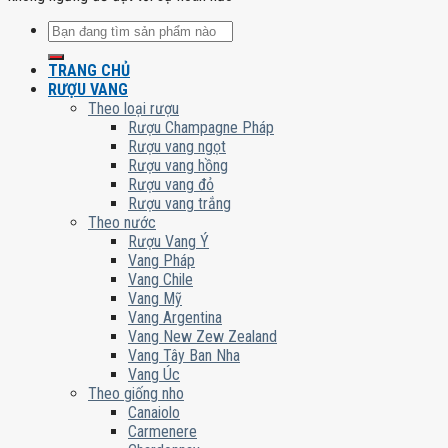
Tìm
kiếm:
TRANG CHỦ
RƯỢU VANG
Theo loại rượu
Rượu Champagne Pháp
Rượu vang ngọt
Rượu vang hồng
Rượu vang đỏ
Rượu vang trắng
Theo nước
Rượu Vang Ý
Vang Pháp
Vang Chile
Vang Mỹ
Vang Argentina
Vang New Zew Zealand
Vang Tây Ban Nha
Vang Úc
Theo giống nho
Canaiolo
Carmenere