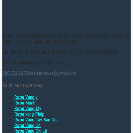
CÔNG TY TNHH TM XNK K HOUSE - GPKD số 0317003916 | Bởi Sở
KHĐT TP. Hồ Chí Minh cấp: 29/10/2021
Địa chỉ: Số 69-71 Phạm Huy Thông, P. 17, Q. Gò Vấp, TPHCM
Website: www.hamruoungon.com
084.2222.678
ks.beerhouse@gmail.com
Danh mục rượu vang
Rượu Vang ý
Rượu Mạnh
Rượu Vang Mỹ
Rượu vang Pháp
Rượu Vang Tây Ban Nha
Rượu Vang Úc
Rượu Vang Chi Lê