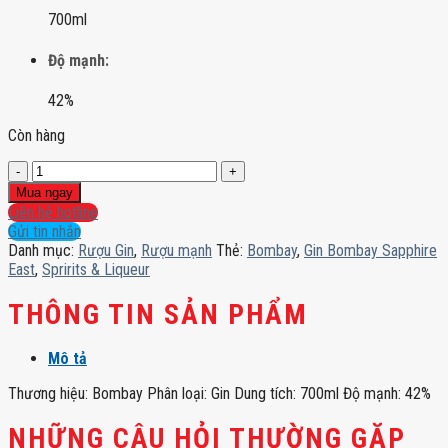
700ml
Độ mạnh:
42%
Còn hàng
Gin
Bombay
Mua ngay
Sapphire
Liên hệ hotline
East
Gửi tin nhắn
số
Danh mục:
Rượu Gin
,
Rượu mạnh
Thẻ:
Bombay
,
Gin Bombay Sapphire
lượng
East
,
Spririts & Liqueur
THÔNG TIN SẢN PHẨM
Mô tả
Thương hiệu: Bombay Phân loại: Gin Dung tích: 700ml Độ mạnh: 42%
NHỮNG CÂU HỎI THƯỜNG GẶP