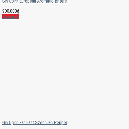
Gin Opihr European Aromatic Bitters
900.000
₫
Mua ngay
Gin Opihr Far East Szechuan Pepper