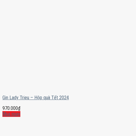
Gin Lady Trieu – Hộp quà Tết 2024
970.000
₫
Mua ngay