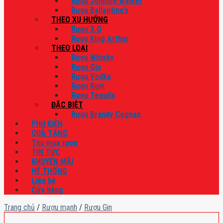
Rượu Johnnie Walker
Rượu Ballantine’s
THEO XU HƯỚNG
Rượu X.O
Rượu King Arthur
THEO LOẠI
Rượu Whisky
Rượu Gin
Rượu Vodka
Rượu Rum
Rượu Tequila
ĐẶC BIỆT
Rượu Brandy Cognac
PHỤ KIỆN
QUÀ TẶNG
Thu mua rượu
TIN TỨC
KHUYẾN MÃI
HỆ THỐNG
Liên hệ
Cửa hàng
Trang chủ
/
Rượu mạnh
/
Rượu Gin