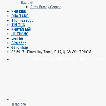
Đặc biệt
Rượu Brandy Cognac
PHỤ KIỆN
QUÀ TẶNG
Thu mua rượu
TIN TỨC
KHUYẾN MÃI
HỆ THỐNG
Liên hệ
Cửa hàng
Đăng nhập
Số 69 -71 Phạm Huy Thông, P. 17, Q. Gò Vấp, TPHCM
Chuyên cung cấp rượu mạnh chính hãng, rượu vang nhập khẩu ca
Trang chủ