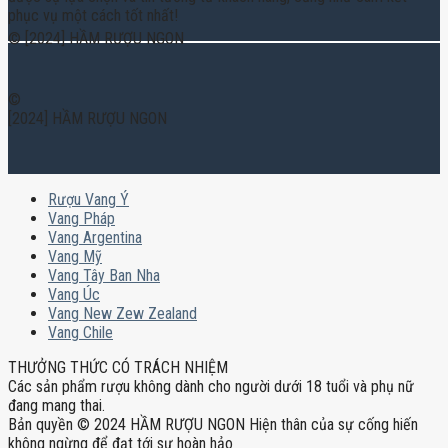
phục vụ một cách tốt nhất!
© [2024] HẦM RƯỢU NGON
©
[2024] HẦM RƯỢU NGON
Rượu Vang Ý
Vang Pháp
Vang Argentina
Vang Mỹ
Vang Tây Ban Nha
Vang Úc
Vang New Zew Zealand
Vang Chile
THƯỞNG THỨC CÓ TRÁCH NHIỆM
Các sản phẩm rượu không dành cho người dưới 18 tuổi và phụ nữ
đang mang thai.
Bản quyền © 2024 HẦM RƯỢU NGON Hiện thân của sự cống hiến
không ngừng để đạt tới sự hoàn hảo