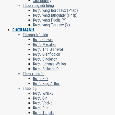
Chardonnay
Theo vùng nổi tiếng
Rượu vang Bordeaux (Pháp)
Rượu vang Burgundy (Pháp)
Rượu vang Puglia (Ý)
Rượu vang Tuscany (Ý)
RƯỢU MẠNH
Thương hiệu lớn
Rượu Chivas
Rượu Macallan
Rượu The Glenlivet
Rượu Glenfiddich
Rượu Singleton
Rượu Johnnie Walker
Rượu Ballantine’s
Theo xu hướng
Rượu X.O
Rượu King Arthur
Theo loại
Rượu Whisky
Rượu Gin
Rượu Vodka
Rượu Rum
Rượu Tequila