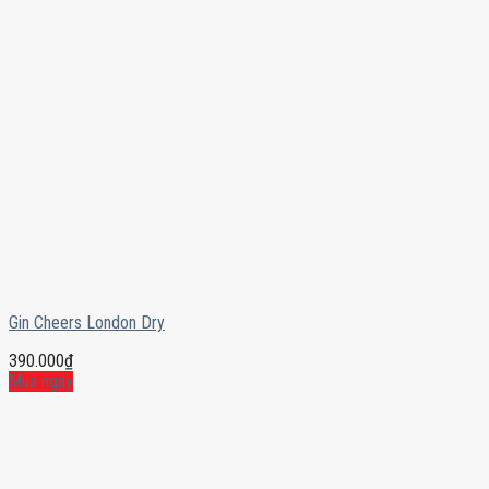
Gin Cheers London Dry
390.000
₫
Mua ngay