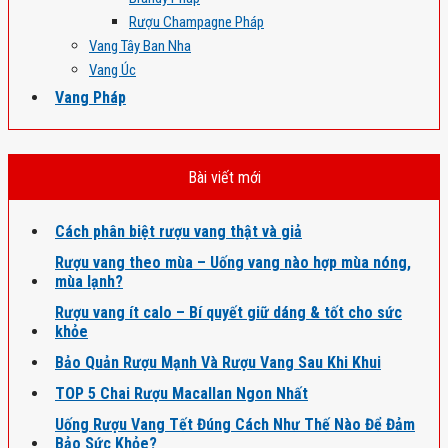
Rượu Champagne Pháp
Vang Tây Ban Nha
Vang Úc
Vang Pháp
Bài viết mới
Cách phân biệt rượu vang thật và giả
Rượu vang theo mùa – Uống vang nào hợp mùa nóng,
mùa lạnh?
Rượu vang ít calo – Bí quyết giữ dáng & tốt cho sức
khỏe
Bảo Quản Rượu Mạnh Và Rượu Vang Sau Khi Khui
TOP 5 Chai Rượu Macallan Ngon Nhất
Uống Rượu Vang Tết Đúng Cách Như Thế Nào Để Đảm
Bảo Sức Khỏe?