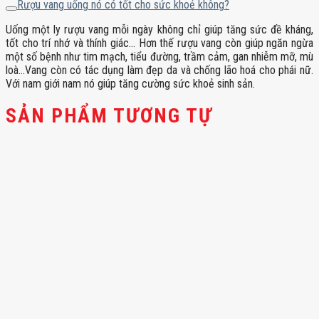
Rượu vang uống nó có tốt cho sức khoẻ không?
Uống một ly rượu vang mỗi ngày không chỉ giúp tăng sức đề kháng,
tốt cho trí nhớ và thính giác… Hơn thế rượu vang còn giúp ngăn ngừa
một số bệnh như tim mạch, tiểu đường, trầm cảm, gan nhiễm mỡ, mù
loà…Vang còn có tác dụng làm đẹp da và chống lão hoá cho phái nữ.
Với nam giới nam nó giúp tăng cường sức khoẻ sinh sản.
SẢN PHẨM TƯƠNG TỰ