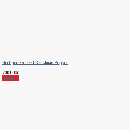
Gin Opihr Far East Szechuan Pepper
700.000
₫
Mua ngay