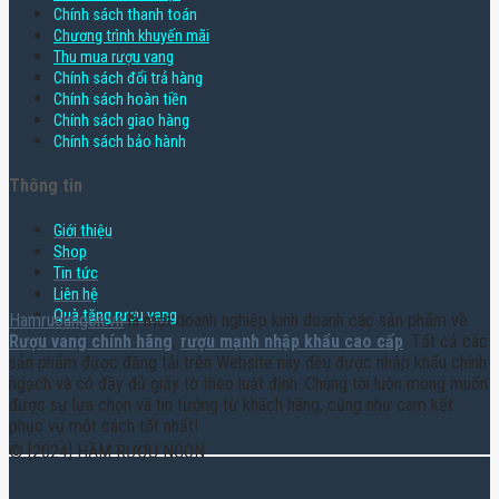
Chính sách thanh toán
Chương trình khuyến mãi
Thu mua rượu vang
Chính sách đổi trả hàng
Chính sách hoàn tiền
Chính sách giao hàng
Chính sách bảo hành
Thông tin
Giới thiệu
Shop
Tin tức
Liên hệ
Quà tặng rượu vang
Hamruoungon.vn
là một doanh nghiệp kinh doanh các sản phẩm về
Rượu vang chính hãng
,
rượu mạnh nhập khẩu cao cấp
. Tất cả các
sản phẩm được đăng tải trên Website này đều được nhập khẩu chính
ngạch và có đầy đủ giấy tờ theo luật định. Chúng tôi luôn mong muốn
được sự lựa chọn và tin tưởng từ khách hàng, cũng như cam kết
phục vụ một cách tốt nhất!
© [2024] HẦM RƯỢU NGON