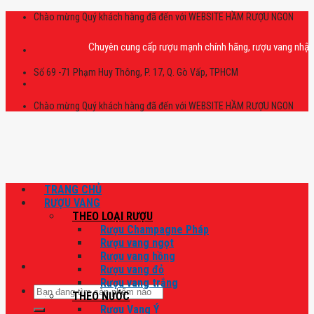
Skip
Chào mừng Quý khách hàng đã đến với WEBSITE HẦM RƯỢU NGON
to
content
Chuyên cung cấp rượu mạnh chính hãng, rượu vang nhập khẩu cao
Số 69 -71 Phạm Huy Thông, P. 17, Q. Gò Vấp, TPHCM
Chào mừng Quý khách hàng đã đến với WEBSITE HẦM RƯỢU NGON
TRANG CHỦ
RƯỢU VANG
THEO LOẠI RƯỢU
Rượu Champagne Pháp
Rượu vang ngọt
Rượu vang hồng
Rượu vang đỏ
Rượu vang trắng
Tìm
THEO NƯỚC
kiếm:
Rượu Vang Ý