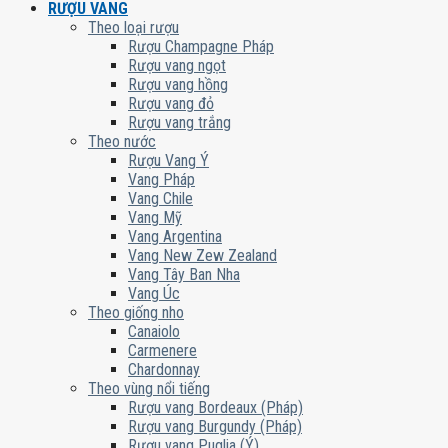
RƯỢU VANG
Theo loại rượu
Rượu Champagne Pháp
Rượu vang ngọt
Rượu vang hồng
Rượu vang đỏ
Rượu vang trắng
Theo nước
Rượu Vang Ý
Vang Pháp
Vang Chile
Vang Mỹ
Vang Argentina
Vang New Zew Zealand
Vang Tây Ban Nha
Vang Úc
Theo giống nho
Canaiolo
Carmenere
Chardonnay
Theo vùng nổi tiếng
Rượu vang Bordeaux (Pháp)
Rượu vang Burgundy (Pháp)
Rượu vang Puglia (Ý)