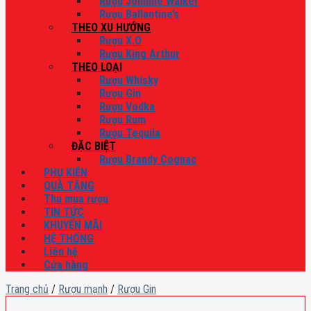
Rượu Johnnie Walker
Rượu Ballantine’s
THEO XU HƯỚNG
Rượu X.O
Rượu King Arthur
THEO LOẠI
Rượu Whisky
Rượu Gin
Rượu Vodka
Rượu Rum
Rượu Tequila
ĐẶC BIỆT
Rượu Brandy Cognac
PHỤ KIỆN
QUÀ TẶNG
Thu mua rượu
TIN TỨC
KHUYẾN MÃI
HỆ THỐNG
Liên hệ
Cửa hàng
Trang chủ
/
Rượu mạnh
/
Rượu Gin