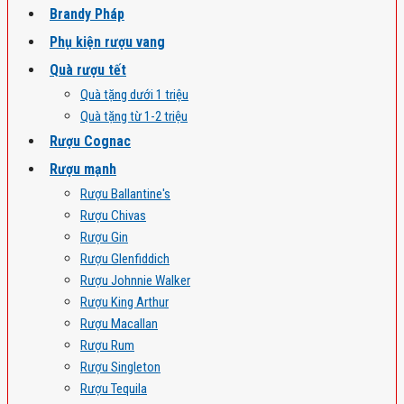
Brandy Pháp
Phụ kiện rượu vang
Quà rượu tết
Quà tặng dưới 1 triệu
Quà tặng từ 1-2 triệu
Rượu Cognac
Rượu mạnh
Rượu Ballantine's
Rượu Chivas
Rượu Gin
Rượu Glenfiddich
Rượu Johnnie Walker
Rượu King Arthur
Rượu Macallan
Rượu Rum
Rượu Singleton
Rượu Tequila