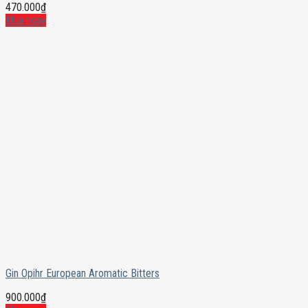
470.000
₫
Mua ngay
Gin Opihr European Aromatic Bitters
900.000
₫