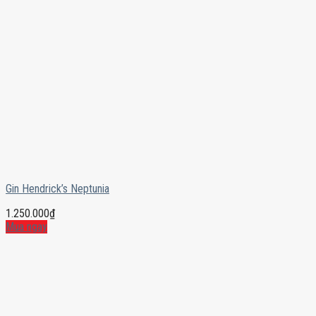
Gin Hendrick’s Neptunia
1.250.000
₫
Mua ngay