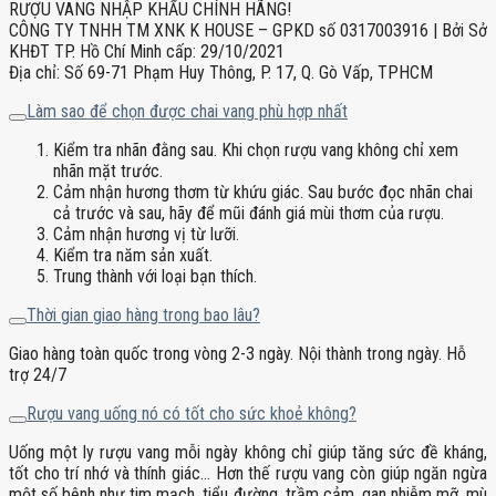
RƯỢU VANG NHẬP KHẨU CHÍNH HÃNG!
CÔNG TY TNHH TM XNK K HOUSE – GPKD số 0317003916 | Bởi Sở
KHĐT TP. Hồ Chí Minh cấp: 29/10/2021
Địa chỉ: Số 69-71 Phạm Huy Thông, P. 17, Q. Gò Vấp, TPHCM
Làm sao để chọn được chai vang phù hợp nhất
Kiểm tra nhãn đằng sau. Khi chọn rượu vang không chỉ xem
nhãn mặt trước.
Cảm nhận hương thơm từ khứu giác. Sau bước đọc nhãn chai
cả trước và sau, hãy để mũi đánh giá mùi thơm của rượu.
Cảm nhận hương vị từ lưỡi.
Kiểm tra năm sản xuất.
Trung thành với loại bạn thích.
Thời gian giao hàng trong bao lâu?
Giao hàng toàn quốc trong vòng 2-3 ngày. Nội thành trong ngày. Hỗ
trợ 24/7
Rượu vang uống nó có tốt cho sức khoẻ không?
Uống một ly rượu vang mỗi ngày không chỉ giúp tăng sức đề kháng,
tốt cho trí nhớ và thính giác… Hơn thế rượu vang còn giúp ngăn ngừa
một số bệnh như tim mạch, tiểu đường, trầm cảm, gan nhiễm mỡ, mù