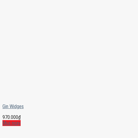
Gin Widges
970.000
₫
Mua ngay