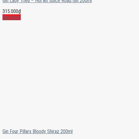
Gin Lady Trieu – Hoi An Spice Road Gin 200ml
315.000
₫
Mua ngay
Gin Four Pillars Bloody Shiraz 200ml