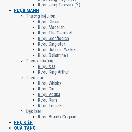
Rượu vang Tuscany (Ý)
RƯỢU MẠNH
Thương hiệu lớn
Rượu Chivas
Rượu Macallan
Rượu The Glenlivet
Rượu Glenfiddich
Rượu Singleton
Rượu Johnnie Walker
Rượu Ballantine’s
Theo xu hướng
Rượu X.O
Rượu King Arthur
Theo loại
Rượu Whisky
Rượu Gin
Rượu Vodka
Rượu Rum
Rượu Tequila
Đặc biệt
Rượu Brandy Cognac
PHỤ KIỆN
QUÀ TẶNG