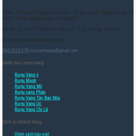
CÔNG TY TNHH TM XNK K HOUSE - GPKD số 0317003916 | Bởi Sở
KHĐT TP. Hồ Chí Minh cấp: 29/10/2021
Địa chỉ: Số 69-71 Phạm Huy Thông, P. 17, Q. Gò Vấp, TPHCM
Website: www.hamruoungon.com
084.2222.678
ks.beerhouse@gmail.com
Danh mục rượu vang
Rượu Vang ý
Rượu Mạnh
Rượu Vang Mỹ
Rượu vang Pháp
Rượu Vang Tây Ban Nha
Rượu Vang Úc
Rượu Vang Chi Lê
Dịch vụ khách hàng
Chính sách bảo mật