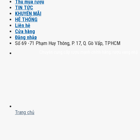
Thu mua rượu
TIN TỨC
KHUYẾN MÃI
HỆ THỐNG
Liên hệ
Cửa hàng
Đăng nhập
Số 69 -71 Phạm Huy Thông, P. 17, Q. Gò Vấp, TPHCM
Chuyên cung cấp rượu mạnh chính hãng, rượu vang nhập khẩu cao
Trang chủ