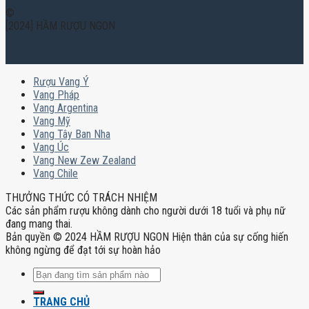
©
[2024] HẦM RƯỢU NGON
Rượu Vang Ý
Vang Pháp
Vang Argentina
Vang Mỹ
Vang Tây Ban Nha
Vang Úc
Vang New Zew Zealand
Vang Chile
THƯỞNG THỨC CÓ TRÁCH NHIỆM
Các sản phẩm rượu không dành cho người dưới 18 tuổi và phụ nữ
đang mang thai.
Bản quyền © 2024 HẦM RƯỢU NGON Hiện thân của sự cống hiến
không ngừng để đạt tới sự hoàn hảo
Tìm
kiếm:
TRANG CHỦ