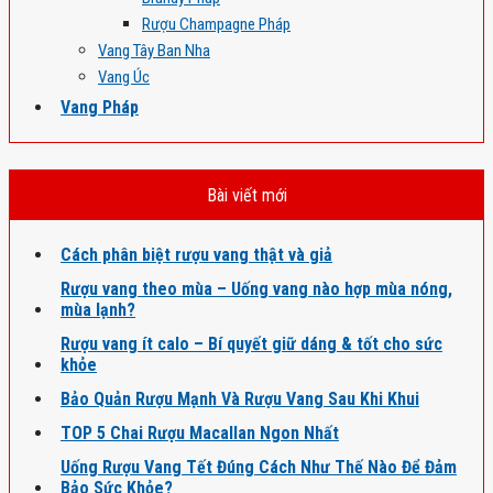
Rượu Champagne Pháp
Vang Tây Ban Nha
Vang Úc
Vang Pháp
Bài viết mới
Cách phân biệt rượu vang thật và giả
Rượu vang theo mùa – Uống vang nào hợp mùa nóng,
mùa lạnh?
Rượu vang ít calo – Bí quyết giữ dáng & tốt cho sức
khỏe
Bảo Quản Rượu Mạnh Và Rượu Vang Sau Khi Khui
TOP 5 Chai Rượu Macallan Ngon Nhất
Uống Rượu Vang Tết Đúng Cách Như Thế Nào Để Đảm
Bảo Sức Khỏe?