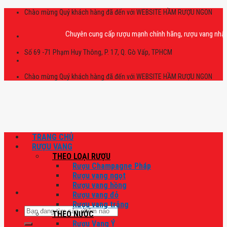
Skip
Chào mừng Quý khách hàng đã đến với WEBSITE HẦM RƯỢU NGON
to
content
Chuyên cung cấp rượu mạnh chính hãng, rượu vang nhập khẩu ca
Số 69 -71 Phạm Huy Thông, P. 17, Q. Gò Vấp, TPHCM
Chào mừng Quý khách hàng đã đến với WEBSITE HẦM RƯỢU NGON
TRANG CHỦ
RƯỢU VANG
THEO LOẠI RƯỢU
Rượu Champagne Pháp
Rượu vang ngọt
Rượu vang hồng
Rượu vang đỏ
Rượu vang trắng
Tìm
THEO NƯỚC
kiếm:
Rượu Vang Ý