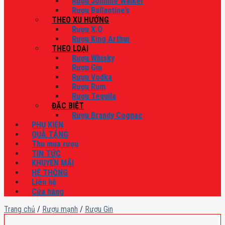
Rượu Johnnie Walker
Rượu Ballantine’s
THEO XU HƯỚNG
Rượu X.O
Rượu King Arthur
THEO LOẠI
Rượu Whisky
Rượu Gin
Rượu Vodka
Rượu Rum
Rượu Tequila
ĐẶC BIỆT
Rượu Brandy Cognac
PHỤ KIỆN
QUÀ TẶNG
Thu mua rượu
TIN TỨC
KHUYẾN MÃI
HỆ THỐNG
Liên hệ
Cửa hàng
Trang chủ
/
Rượu mạnh
/
Rượu Gin