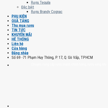
Rượu Tequila
Đặc biệt
Rượu Brandy Cognac
PHỤ KIỆN
QUÀ TẶNG
Thu mua rượu
TIN TỨC
KHUYẾN MÃI
HỆ THỐNG
Liên hệ
Cửa hàng
Đăng nhập
Số 69 -71 Phạm Huy Thông, P. 17, Q. Gò Vấp, TPHCM
Chuyên cung cấp rượu mạnh chính hãng, rượu vang nhập khẩu ca