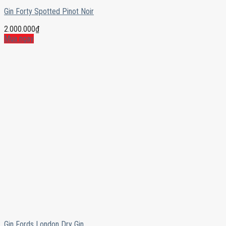
Gin Forty Spotted Pinot Noir
2.000.000
₫
Mua ngay
Gin Fords London Dry Gin