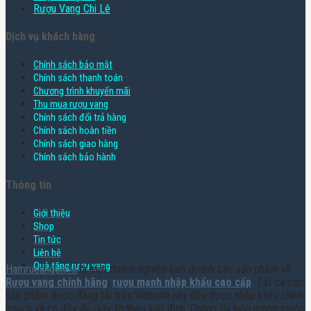
Rượu Vang Chi Lê
Dịch vụ khách hàng
Chính sách bảo mật
Chính sách thanh toán
Chương trình khuyến mãi
Thu mua rượu vang
Chính sách đổi trả hàng
Chính sách hoàn tiền
Chính sách giao hàng
Chính sách bảo hành
Thông tin
Giới thiệu
Shop
Tin tức
Liên hệ
Quà tặng rượu vang
Hamruoungon.vn
là một doanh nghiệp kinh doanh các sản phẩm về
Rượu vang chính hãng
,
rượu mạnh nhập khẩu cao cấp
. Tất cả các
sản phẩm được đăng tải trên Website này đều được nhập khẩu chính
ngạch và có đầy đủ giấy tờ theo luật định. Chúng tôi luôn mong muốn