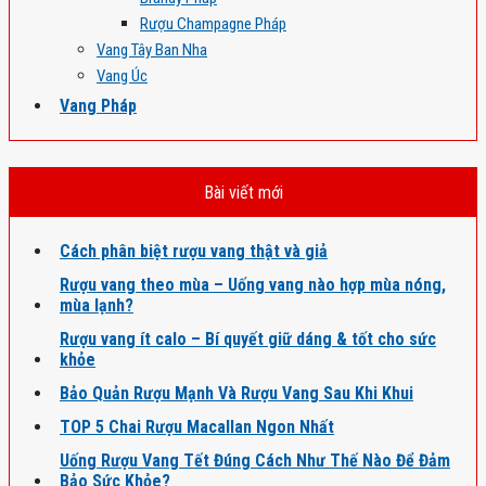
Rượu Champagne Pháp
Vang Tây Ban Nha
Vang Úc
Vang Pháp
Bài viết mới
Cách phân biệt rượu vang thật và giả
Rượu vang theo mùa – Uống vang nào hợp mùa nóng,
mùa lạnh?
Rượu vang ít calo – Bí quyết giữ dáng & tốt cho sức
khỏe
Bảo Quản Rượu Mạnh Và Rượu Vang Sau Khi Khui
TOP 5 Chai Rượu Macallan Ngon Nhất
Uống Rượu Vang Tết Đúng Cách Như Thế Nào Để Đảm
Bảo Sức Khỏe?