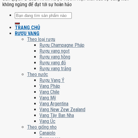
không ngừng để đạt tới sự hoàn hảo
Tìm
kiếm:
TRANG CHỦ
RƯỢU VANG
Theo loại rượu
Rượu Champagne Pháp
Rượu vang ngọt
Rượu vang hồng
Rượu vang đỏ
Rượu vang trắng
Theo nước
Rượu Vang Ý
Vang Pháp
Vang Chile
Vang Mỹ
Vang Argentina
Vang New Zew Zealand
Vang Tây Ban Nha
Vang Úc
Theo giống nho
Canaiolo