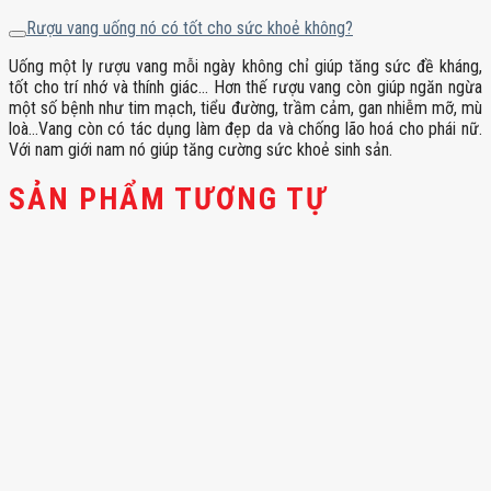
Rượu vang uống nó có tốt cho sức khoẻ không?
Uống một ly rượu vang mỗi ngày không chỉ giúp tăng sức đề kháng,
tốt cho trí nhớ và thính giác… Hơn thế rượu vang còn giúp ngăn ngừa
một số bệnh như tim mạch, tiểu đường, trầm cảm, gan nhiễm mỡ, mù
loà…Vang còn có tác dụng làm đẹp da và chống lão hoá cho phái nữ.
Với nam giới nam nó giúp tăng cường sức khoẻ sinh sản.
SẢN PHẨM TƯƠNG TỰ