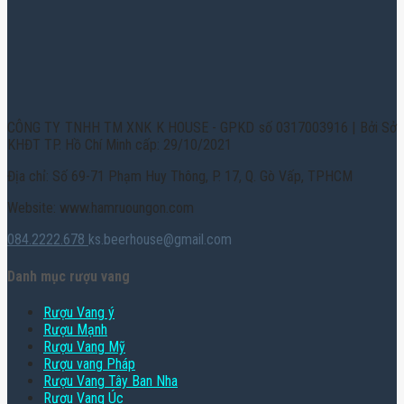
CÔNG TY TNHH TM XNK K HOUSE - GPKD số 0317003916 | Bởi Sở
KHĐT TP. Hồ Chí Minh cấp: 29/10/2021
Địa chỉ: Số 69-71 Phạm Huy Thông, P. 17, Q. Gò Vấp, TPHCM
Website: www.hamruoungon.com
084.2222.678
ks.beerhouse@gmail.com
Danh mục rượu vang
Rượu Vang ý
Rượu Mạnh
Rượu Vang Mỹ
Rượu vang Pháp
Rượu Vang Tây Ban Nha
Rượu Vang Úc