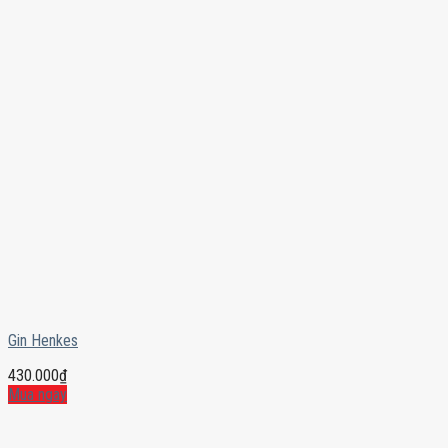
Gin Henkes
430.000
₫
Mua ngay