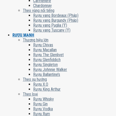
Carmenere
Chardonnay
Theo vùng nổi tiếng
Rượu vang Bordeaux (Pháp)
Rượu vang Burgundy (Pháp)
Rượu vang Puglia (Ý)
Rượu vang Tuscany (Ý)
RƯỢU MẠNH
Thương hiệu lớn
Rượu Chivas
Rượu Macallan
Rượu The Glenlivet
Rượu Glenfiddich
Rượu Singleton
Rượu Johnnie Walker
Rượu Ballantine’s
Theo xu hướng
Rượu X.O
Rượu King Arthur
Theo loại
Rượu Whisky
Rượu Gin
Rượu Vodka
Rượu Rum