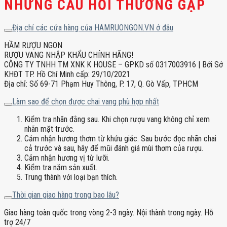
NHỮNG CÂU HỎI THƯỜNG GẶP
Địa chỉ các cửa hàng của HAMRUONGON.VN ở đâu
HẦM RƯỢU NGON
RƯỢU VANG NHẬP KHẨU CHÍNH HÃNG!
CÔNG TY TNHH TM XNK K HOUSE – GPKD số 0317003916 | Bởi Sở
KHĐT TP. Hồ Chí Minh cấp: 29/10/2021
Địa chỉ: Số 69-71 Phạm Huy Thông, P. 17, Q. Gò Vấp, TPHCM
Làm sao để chọn được chai vang phù hợp nhất
Kiểm tra nhãn đằng sau. Khi chọn rượu vang không chỉ xem
nhãn mặt trước.
Cảm nhận hương thơm từ khứu giác. Sau bước đọc nhãn chai
cả trước và sau, hãy để mũi đánh giá mùi thơm của rượu.
Cảm nhận hương vị từ lưỡi.
Kiểm tra năm sản xuất.
Trung thành với loại bạn thích.
Thời gian giao hàng trong bao lâu?
Giao hàng toàn quốc trong vòng 2-3 ngày. Nội thành trong ngày. Hỗ
trợ 24/7