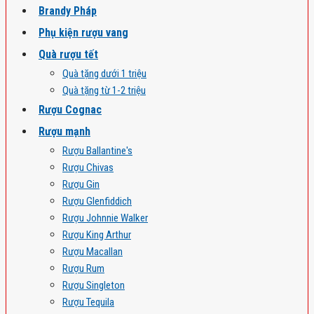
Brandy Pháp
Phụ kiện rượu vang
Quà rượu tết
Quà tặng dưới 1 triệu
Quà tặng từ 1-2 triệu
Rượu Cognac
Rượu mạnh
Rượu Ballantine's
Rượu Chivas
Rượu Gin
Rượu Glenfiddich
Rượu Johnnie Walker
Rượu King Arthur
Rượu Macallan
Rượu Rum
Rượu Singleton
Rượu Tequila