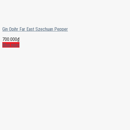
Gin Opihr Far East Szechuan Pepper
700.000
₫
Mua ngay