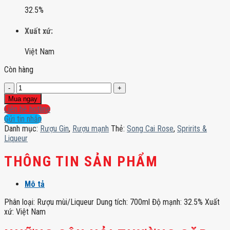
32.5%
Xuất xứ:
Việt Nam
Còn hàng
Song
Cai
Mua ngay
Rose
Liên hệ hotline
số
Gửi tin nhắn
lượng
Danh mục:
Rượu Gin
,
Rượu mạnh
Thẻ:
Song Cai Rose
,
Spririts &
Liqueur
THÔNG TIN SẢN PHẨM
Mô tả
Phân loại: Rượu mùi/Liqueur Dung tích: 700ml Độ mạnh: 32.5% Xuất
xứ: Việt Nam