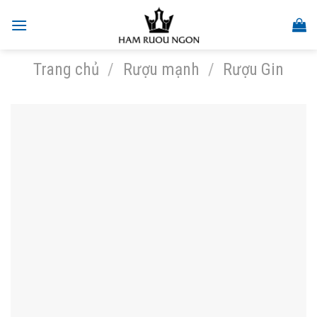
Skip
to
content
Trang chủ
/
Rượu mạnh
/
Rượu Gin