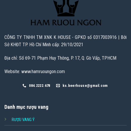
CÔNG TY TNHH TM XNK K HOUSE - GPKD số 0317003916 | Bởi
Sở KHĐT TP. Hồ Chí Minh cấp: 29/10/2021
Địa chỉ: Số 69-71 Phạm Huy Thông, P. 17, Q. Gò Vấp, TPHCM
Website: www.hamruoungon.com
084.2222.678
ks.beerhouse@gmail.com
Danh mục rượu vang
RƯỢU VANG Ý