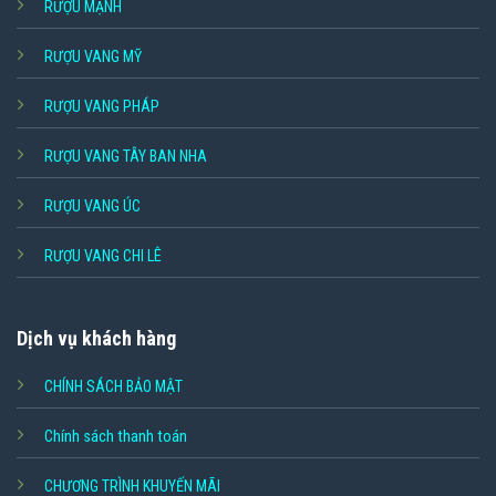
RƯỢU MẠNH
RƯỢU VANG MỸ
RƯỢU VANG PHÁP
RƯỢU VANG TÂY BAN NHA
RƯỢU VANG ÚC
RƯỢU VANG CHI LÊ
Dịch vụ khách hàng
CHÍNH SÁCH BẢO MẬT
Chính sách thanh toán
CHƯƠNG TRÌNH KHUYẾN MÃI