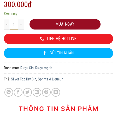
300.000
₫
Còn hàng
Silver Top Dry Gin số lượng
MUA NGAY
LIÊN HỆ HOTLINE
GỬI TIN NHẮN
Danh mục:
Rượu Gin
,
Rượu mạnh
Thẻ:
Silver Top Dry Gin
,
Spririts & Liqueur
THÔNG TIN SẢN PHẨM