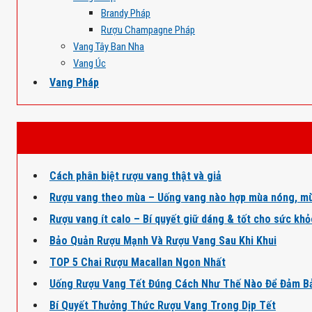
Brandy Pháp
Rượu Champagne Pháp
Vang Tây Ban Nha
Vang Úc
Vang Pháp
Cách phân biệt rượu vang thật và giả
Rượu vang theo mùa – Uống vang nào hợp mùa nóng, mù
Rượu vang ít calo – Bí quyết giữ dáng & tốt cho sức kh
Bảo Quản Rượu Mạnh Và Rượu Vang Sau Khi Khui
TOP 5 Chai Rượu Macallan Ngon Nhất
Uống Rượu Vang Tết Đúng Cách Như Thế Nào Để Đảm B
Bí Quyết Thưởng Thức Rượu Vang Trong Dịp Tết