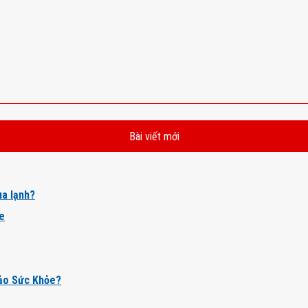
Bài viết mới
a lạnh?
ỏe
ảo Sức Khỏe?