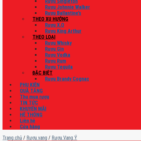
Rượu Singleton
Rượu Johnnie Walker
Rượu Ballantine’s
THEO XU HƯỚNG
Rượu X.O
Rượu King Arthur
THEO LOẠI
Rượu Whisky
Rượu Gin
Rượu Vodka
Rượu Rum
Rượu Tequila
ĐẶC BIỆT
Rượu Brandy Cognac
PHỤ KIỆN
QUÀ TẶNG
Thu mua rượu
TIN TỨC
KHUYẾN MÃI
HỆ THỐNG
Liên hệ
Cửa hàng
Trang chủ
/
Rượu vang
/
Rượu Vang Ý