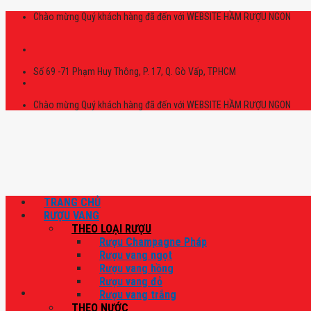
Skip
Chào mừng Quý khách hàng đã đến với WEBSITE HẦM RƯỢU NGON
to
content
Số 69 -71 Phạm Huy Thông, P. 17, Q. Gò Vấp, TPHCM
Chào mừng Quý khách hàng đã đến với WEBSITE HẦM RƯỢU NGON
TRANG CHỦ
RƯỢU VANG
THEO LOẠI RƯỢU
Rượu Champagne Pháp
Rượu vang ngọt
Rượu vang hồng
Rượu vang đỏ
Rượu vang trắng
THEO NƯỚC