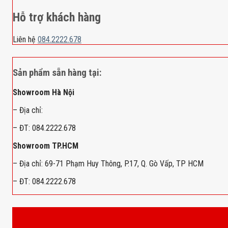
Hỗ trợ khách hàng
Liên hệ
084.2222.678
Sản phẩm sẵn hàng tại:
Showroom Hà Nội
– Địa chỉ:
– ĐT: 084.2222.678
Showroom TP.HCM
– Địa chỉ: 69-71 Phạm Huy Thông, P.17, Q. Gò Vấp, TP HCM
– ĐT: 084.2222.678