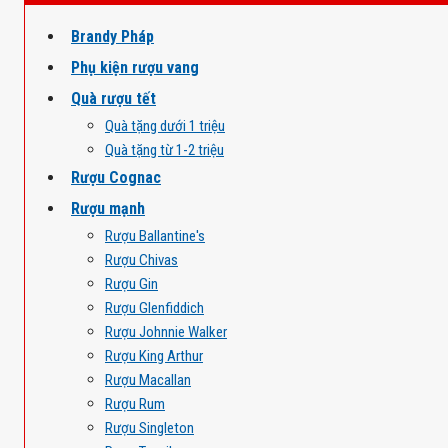
Brandy Pháp
Phụ kiện rượu vang
Quà rượu tết
Quà tặng dưới 1 triệu
Quà tặng từ 1-2 triệu
Rượu Cognac
Rượu mạnh
Rượu Ballantine's
Rượu Chivas
Rượu Gin
Rượu Glenfiddich
Rượu Johnnie Walker
Rượu King Arthur
Rượu Macallan
Rượu Rum
Rượu Singleton