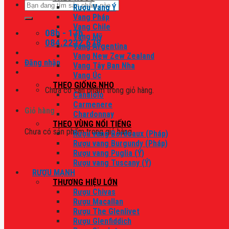
Tìm
Rượu Vang Ý
kiếm:
Vang Pháp
Vang Chile
08h - 17h
Vang Mỹ
084.2222.678
Vang Argentina
Vang New Zew Zealand
Đăng nhập
Vang Tây Ban Nha
Vang Úc
THEO GIỐNG NHO
Chưa có sản phẩm trong giỏ hàng.
Canaiolo
Carmenere
Giỏ hàng
Chardonnay
THEO VÙNG NỔI TIẾNG
Chưa có sản phẩm trong giỏ hàng.
Rượu vang Bordeaux (Pháp)
Rượu vang Burgundy (Pháp)
Rượu vang Puglia (Ý)
Rượu vang Tuscany (Ý)
RƯỢU MẠNH
THƯƠNG HIỆU LỚN
Rượu Chivas
Rượu Macallan
Rượu The Glenlivet
Rượu Glenfiddich