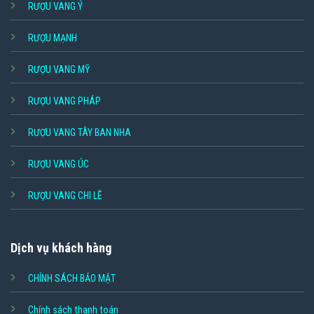
RƯỢU VANG Ý
RƯỢU MẠNH
RƯỢU VANG MỸ
RƯỢU VANG PHÁP
RƯỢU VANG TÂY BAN NHA
RƯỢU VANG ÚC
RƯỢU VANG CHI LÊ
Dịch vụ khách hàng
CHÍNH SÁCH BẢO MẬT
Chính sách thanh toán