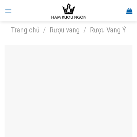
Skip
to
content
Trang chủ
/
Rượu vang
/
Rượu Vang Ý