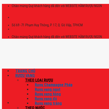
Skip
Chào mừng Quý khách hàng đã đến với WEBSITE HẦM RƯỢU NGON
to
content
Số 69 -71 Phạm Huy Thông, P. 17, Q. Gò Vấp, TPHCM
Chào mừng Quý khách hàng đã đến với WEBSITE HẦM RƯỢU NGON
TRANG CHỦ
RƯỢU VANG
THEO LOẠI RƯỢU
Rượu Champagne Pháp
Rượu vang ngọt
Rượu vang hồng
Rượu vang đỏ
Rượu vang trắng
THEO NƯỚC