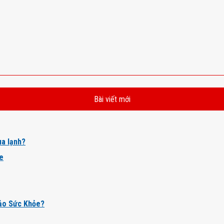
Bài viết mới
a lạnh?
ỏe
ảo Sức Khỏe?