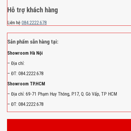
Hỗ trợ khách hàng
Liên hệ
084.2222.678
Sản phẩm sẵn hàng tại:
Showroom Hà Nội
– Địa chỉ:
– ĐT: 084.2222.678
Showroom TP.HCM
– Địa chỉ: 69-71 Phạm Huy Thông, P.17, Q. Gò Vấp, TP HCM
– ĐT: 084.2222.678