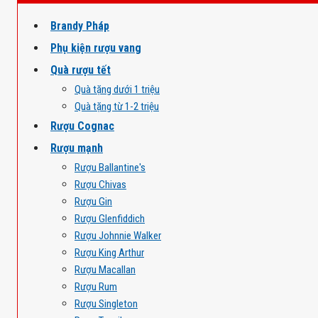
Brandy Pháp
Phụ kiện rượu vang
Quà rượu tết
Quà tặng dưới 1 triệu
Quà tặng từ 1-2 triệu
Rượu Cognac
Rượu mạnh
Rượu Ballantine's
Rượu Chivas
Rượu Gin
Rượu Glenfiddich
Rượu Johnnie Walker
Rượu King Arthur
Rượu Macallan
Rượu Rum
Rượu Singleton