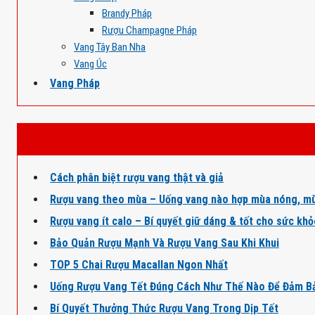
Brandy Pháp
Rượu Champagne Pháp
Vang Tây Ban Nha
Vang Úc
Vang Pháp
Cách phân biệt rượu vang thật và giả
Rượu vang theo mùa – Uống vang nào hợp mùa nóng, mù
Rượu vang ít calo – Bí quyết giữ dáng & tốt cho sức kh
Bảo Quản Rượu Mạnh Và Rượu Vang Sau Khi Khui
TOP 5 Chai Rượu Macallan Ngon Nhất
Uống Rượu Vang Tết Đúng Cách Như Thế Nào Để Đảm B
Bí Quyết Thưởng Thức Rượu Vang Trong Dịp Tết