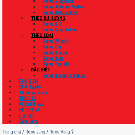
Rượu Singleton
Rượu Johnnie Walker
Rượu Ballantine’s
THEO XU HƯỚNG
Rượu X.O
Rượu King Arthur
THEO LOẠI
Rượu Whisky
Rượu Gin
Rượu Vodka
Rượu Rum
Rượu Tequila
ĐẶC BIỆT
Rượu Brandy Cognac
PHỤ KIỆN
QUÀ TẶNG
Thu mua rượu
TIN TỨC
KHUYẾN MÃI
HỆ THỐNG
Liên hệ
Cửa hàng
Trang chủ
/
Rượu vang
/
Rượu Vang Ý