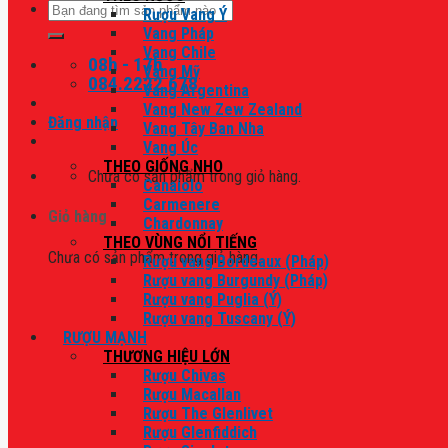
Tìm
Rượu Vang Ý
kiếm:
Vang Pháp
Vang Chile
08h - 17h
Vang Mỹ
084.2222.678
Vang Argentina
Vang New Zew Zealand
Đăng nhập
Vang Tây Ban Nha
Vang Úc
THEO GIỐNG NHO
Chưa có sản phẩm trong giỏ hàng.
Canaiolo
Carmenere
Giỏ hàng
Chardonnay
THEO VÙNG NỔI TIẾNG
Chưa có sản phẩm trong giỏ hàng.
Rượu vang Bordeaux (Pháp)
Rượu vang Burgundy (Pháp)
Rượu vang Puglia (Ý)
Rượu vang Tuscany (Ý)
RƯỢU MẠNH
THƯƠNG HIỆU LỚN
Rượu Chivas
Rượu Macallan
Rượu The Glenlivet
Rượu Glenfiddich