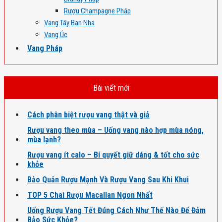
Rượu Champagne Pháp
Vang Tây Ban Nha
Vang Úc
Vang Pháp
Bài viết mới
Cách phân biệt rượu vang thật và giả
Rượu vang theo mùa – Uống vang nào hợp mùa nóng,
mùa lạnh?
Rượu vang ít calo – Bí quyết giữ dáng & tốt cho sức
khỏe
Bảo Quản Rượu Mạnh Và Rượu Vang Sau Khi Khui
TOP 5 Chai Rượu Macallan Ngon Nhất
Uống Rượu Vang Tết Đúng Cách Như Thế Nào Để Đảm
Bảo Sức Khỏe?