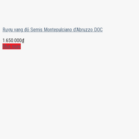
Rượu vang đỏ Semis Montepulciano d’Abruzzo DOC
1.650.000
₫
Mua ngay