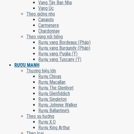
Vang Tây Ban Nha
Vang Úc
Theo giống nho
Canaiolo
Carmenere
Chardonnay
Theo vùng nổi tiếng
Rượu vang Bordeaux (Pháp)
Rượu vang Burgundy (Pháp)
Rượu vang Puglia (Ý)
Rượu vang Tuscany (Ý)
RƯỢU MẠNH
Thương hiệu lớn
Rượu Chivas
Rượu Macallan
Rượu The Glenlivet
Rượu Glenfiddich
Rượu Singleton
Rượu Johnnie Walker
Rượu Ballantine’s
Theo xu hướng
Rượu X.O
Rượu King Arthur
Theo loại