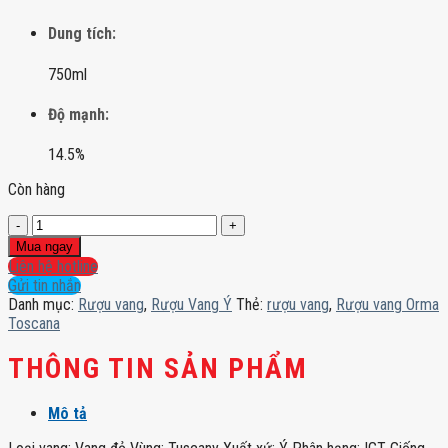
Dung tích:
750ml
Độ mạnh:
14.5%
Còn hàng
Rượu
vang
Mua ngay
Orma
Liên hệ hotline
Toscana
Gửi tin nhắn
số
Danh mục:
Rượu vang
,
Rượu Vang Ý
Thẻ:
rượu vang
,
Rượu vang Orma
lượng
Toscana
THÔNG TIN SẢN PHẨM
Mô tả