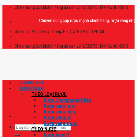
Skip
Chào mừng Quý khách hàng đã đến với WEBSITE HẦM RƯỢU NGON
to
content
Chuyên cung cấp rượu mạnh chính hãng, rượu vang nhập khẩu ca
Số 69 -71 Phạm Huy Thông, P. 17, Q. Gò Vấp, TPHCM
Chào mừng Quý khách hàng đã đến với WEBSITE HẦM RƯỢU NGON
TRANG CHỦ
RƯỢU VANG
THEO LOẠI RƯỢU
Rượu Champagne Pháp
Rượu vang ngọt
Rượu vang hồng
Rượu vang đỏ
Rượu vang trắng
Tìm
THEO NƯỚC
kiếm:
Rượu Vang Ý