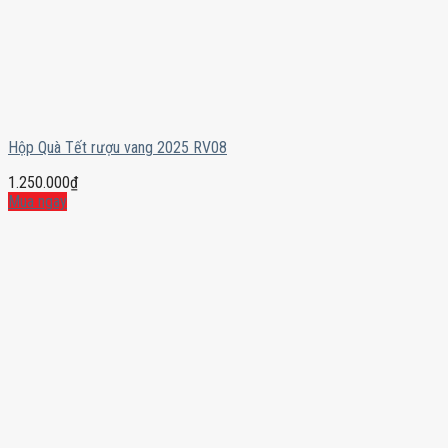
Hộp Quà Tết rượu vang 2025 RV08
1.250.000
₫
Mua ngay