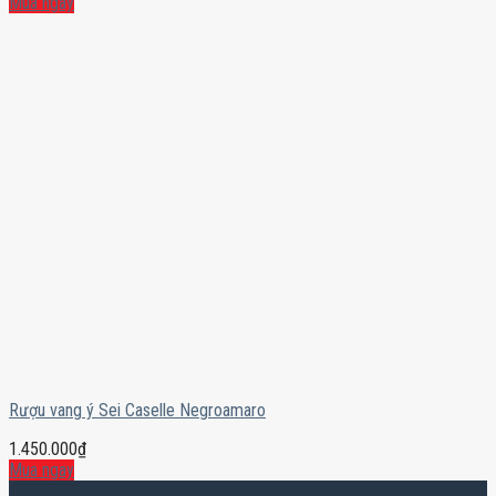
Mua ngay
Rượu vang ý Sei Caselle Negroamaro
1.450.000
₫
Mua ngay