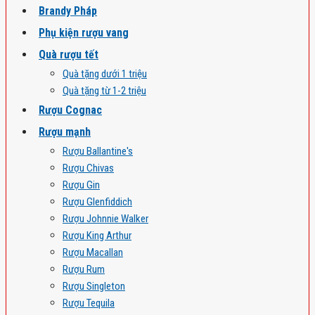
Brandy Pháp
Phụ kiện rượu vang
Quà rượu tết
Quà tặng dưới 1 triệu
Quà tặng từ 1-2 triệu
Rượu Cognac
Rượu mạnh
Rượu Ballantine's
Rượu Chivas
Rượu Gin
Rượu Glenfiddich
Rượu Johnnie Walker
Rượu King Arthur
Rượu Macallan
Rượu Rum
Rượu Singleton
Rượu Tequila