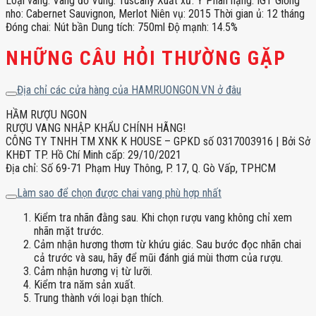
Loại vang: Vang đỏ Vùng: Tuscany Xuất xứ: Ý Phân hạng: IGT Giống
nho: Cabernet Sauvignon, Merlot Niên vụ: 2015 Thời gian ủ: 12 tháng
Đóng chai: Nút bần Dung tích: 750ml Độ mạnh: 14.5%
NHỮNG CÂU HỎI THƯỜNG GẶP
Địa chỉ các cửa hàng của HAMRUONGON.VN ở đâu
HẦM RƯỢU NGON
RƯỢU VANG NHẬP KHẨU CHÍNH HÃNG!
CÔNG TY TNHH TM XNK K HOUSE – GPKD số 0317003916 | Bởi Sở
KHĐT TP. Hồ Chí Minh cấp: 29/10/2021
Địa chỉ: Số 69-71 Phạm Huy Thông, P. 17, Q. Gò Vấp, TPHCM
Làm sao để chọn được chai vang phù hợp nhất
Kiểm tra nhãn đằng sau. Khi chọn rượu vang không chỉ xem
nhãn mặt trước.
Cảm nhận hương thơm từ khứu giác. Sau bước đọc nhãn chai
cả trước và sau, hãy để mũi đánh giá mùi thơm của rượu.
Cảm nhận hương vị từ lưỡi.
Kiểm tra năm sản xuất.
Trung thành với loại bạn thích.