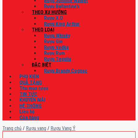
Rượu Johnnie Walker
Rượu Ballantine’s
THEO XU HƯỚNG
Rượu X.O
Rượu King Arthur
THEO LOẠI
Rượu Whisky
Rượu Gin
Rượu Vodka
Rượu Rum
Rượu Tequila
ĐẶC BIỆT
Rượu Brandy Cognac
PHỤ KIỆN
QUÀ TẶNG
Thu mua rượu
TIN TỨC
KHUYẾN MÃI
HỆ THỐNG
Liên hệ
Cửa hàng
Trang chủ
/
Rượu vang
/
Rượu Vang Ý