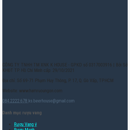
CÔNG TY TNHH TM XNK K HOUSE - GPKD số 0317003916 | Bởi Sở
KHĐT TP. Hồ Chí Minh cấp: 29/10/2021
Địa chỉ: Số 69-71 Phạm Huy Thông, P. 17, Q. Gò Vấp, TPHCM
Website: www.hamruoungon.com
084.2222.678
ks.beerhouse@gmail.com
Danh mục rượu vang
Rượu Vang ý
Rượu Mạnh