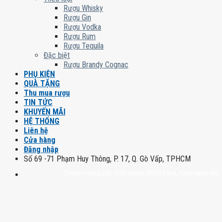
Rượu Whisky
Rượu Gin
Rượu Vodka
Rượu Rum
Rượu Tequila
Đặc biệt
Rượu Brandy Cognac
PHỤ KIỆN
QUÀ TẶNG
Thu mua rượu
TIN TỨC
KHUYẾN MÃI
HỆ THỐNG
Liên hệ
Cửa hàng
Đăng nhập
Số 69 -71 Phạm Huy Thông, P. 17, Q. Gò Vấp, TPHCM
Chuyên cung cấp rượu mạnh chính hãng, rượu vang nhập khẩu ca