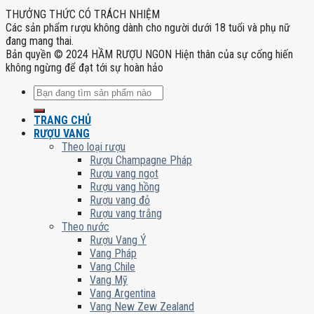
THƯỞNG THỨC CÓ TRÁCH NHIỆM
Các sản phẩm rượu không dành cho người dưới 18 tuổi và phụ nữ
đang mang thai.
Bản quyền © 2024 HẦM RƯỢU NGON Hiện thân của sự cống hiến
không ngừng để đạt tới sự hoàn hảo
Tìm
kiếm:
TRANG CHỦ
RƯỢU VANG
Theo loại rượu
Rượu Champagne Pháp
Rượu vang ngọt
Rượu vang hồng
Rượu vang đỏ
Rượu vang trắng
Theo nước
Rượu Vang Ý
Vang Pháp
Vang Chile
Vang Mỹ
Vang Argentina
Vang New Zew Zealand