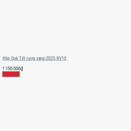
Hộp Quà Tết rượu vang 2025 RV10
1.150.000
₫
Mua ngay