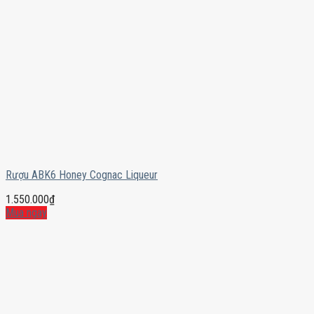
Rượu ABK6 Honey Cognac Liqueur
1.550.000
₫
Mua ngay