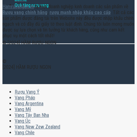
Quà tặng rượu vang
Hamruoungon.vn
là một doanh nghiệp kinh doanh các sản phẩm về
Rượu vang chính hãng
,
rượu mạnh nhập khẩu cao cấp
. Tất cả các
sản phẩm được đăng tải trên Website này đều được nhập khẩu chính
ngạch và có đầy đủ giấy tờ theo luật định. Chúng tôi luôn mong muốn
được sự lựa chọn và tin tưởng từ khách hàng, cũng như cam kết
phục vụ một cách tốt nhất!
© [2024] HẦM RƯỢU NGON
©
[2024] HẦM RƯỢU NGON
Rượu Vang Ý
Vang Pháp
Vang Argentina
Vang Mỹ
Vang Tây Ban Nha
Vang Úc
Vang New Zew Zealand
Vang Chile