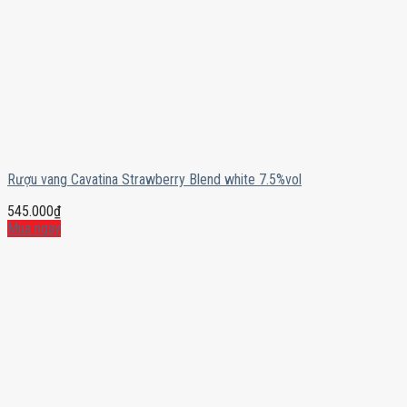
Rượu vang Cavatina Strawberry Blend white 7.5%vol
545.000
₫
Mua ngay