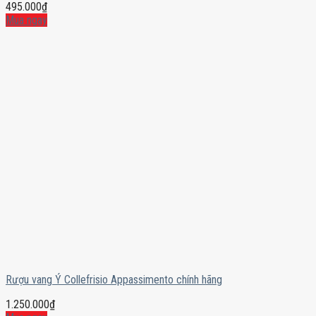
495.000
₫
Mua ngay
Rượu vang Ý Collefrisio Appassimento chính hãng
1.250.000
₫