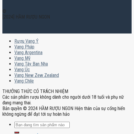
©
[2024] HẦM RƯỢU NGON
Rượu Vang Ý
Vang Pháp
Vang Argentina
Vang Mỹ
Vang Tây Ban Nha
Vang Úc
Vang New Zew Zealand
Vang Chile
THƯỞNG THỨC CÓ TRÁCH NHIỆM
Các sản phẩm rượu không dành cho người dưới 18 tuổi và phụ nữ
đang mang thai.
Bản quyền © 2024 HẦM RƯỢU NGON Hiện thân của sự cống hiến
không ngừng để đạt tới sự hoàn hảo
Tìm
kiếm: