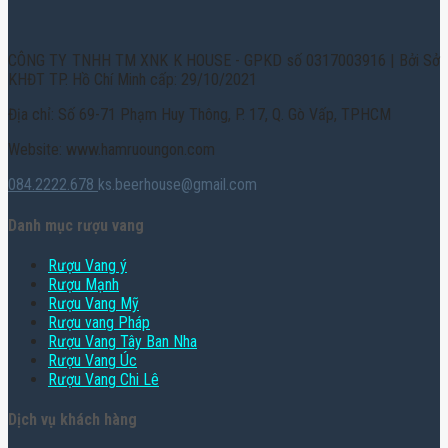
CÔNG TY TNHH TM XNK K HOUSE - GPKD số 0317003916 | Bởi Sở
KHĐT TP. Hồ Chí Minh cấp: 29/10/2021
Địa chỉ: Số 69-71 Phạm Huy Thông, P. 17, Q. Gò Vấp, TPHCM
Website: www.hamruoungon.com
084.2222.678
ks.beerhouse@gmail.com
Danh mục rượu vang
Rượu Vang ý
Rượu Mạnh
Rượu Vang Mỹ
Rượu vang Pháp
Rượu Vang Tây Ban Nha
Rượu Vang Úc
Rượu Vang Chi Lê
Dịch vụ khách hàng