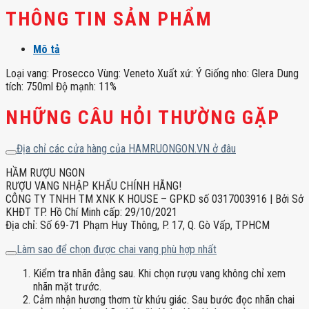
THÔNG TIN SẢN PHẨM
Mô tả
Loại vang: Prosecco Vùng: Veneto Xuất xứ: Ý Giống nho: Glera Dung
tích: 750ml Độ mạnh: 11%
NHỮNG CÂU HỎI THƯỜNG GẶP
Địa chỉ các cửa hàng của HAMRUONGON.VN ở đâu
HẦM RƯỢU NGON
RƯỢU VANG NHẬP KHẨU CHÍNH HÃNG!
CÔNG TY TNHH TM XNK K HOUSE – GPKD số 0317003916 | Bởi Sở
KHĐT TP. Hồ Chí Minh cấp: 29/10/2021
Địa chỉ: Số 69-71 Phạm Huy Thông, P. 17, Q. Gò Vấp, TPHCM
Làm sao để chọn được chai vang phù hợp nhất
Kiểm tra nhãn đằng sau. Khi chọn rượu vang không chỉ xem
nhãn mặt trước.
Cảm nhận hương thơm từ khứu giác. Sau bước đọc nhãn chai