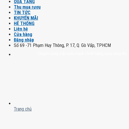
QUÀ TẶNG
Thu mua rượu
TIN TỨC
KHUYẾN MÃI
HỆ THỐNG
Liên hệ
Cửa hàng
Đăng nhập
Số 69 -71 Phạm Huy Thông, P. 17, Q. Gò Vấp, TPHCM
Chuyên cung cấp rượu mạnh chính hãng, rượu vang nhập khẩu ca
Trang chủ