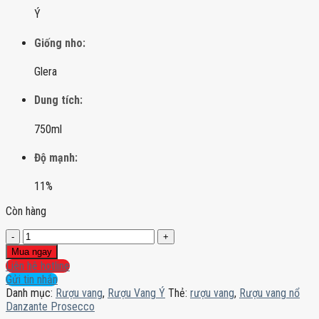
Ý
Giống nho:
Glera
Dung tích:
750ml
Độ mạnh:
11%
Còn hàng
Rượu
vang
Mua ngay
nổ
Liên hệ hotline
Danzante
Gửi tin nhắn
Prosecco
Danh mục:
Rượu vang
,
Rượu Vang Ý
Thẻ:
rượu vang
,
Rượu vang nổ
số
Danzante Prosecco
lượng