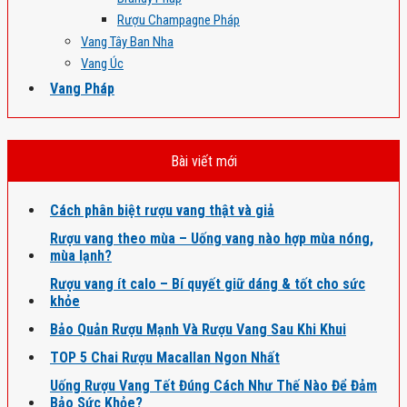
Rượu Champagne Pháp
Vang Tây Ban Nha
Vang Úc
Vang Pháp
Bài viết mới
Cách phân biệt rượu vang thật và giả
Rượu vang theo mùa – Uống vang nào hợp mùa nóng,
mùa lạnh?
Rượu vang ít calo – Bí quyết giữ dáng & tốt cho sức
khỏe
Bảo Quản Rượu Mạnh Và Rượu Vang Sau Khi Khui
TOP 5 Chai Rượu Macallan Ngon Nhất
Uống Rượu Vang Tết Đúng Cách Như Thế Nào Để Đảm
Bảo Sức Khỏe?