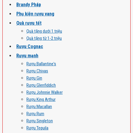
Brandy Pháp
Phụ kiện rượu vang
Quà rượu tết
Quà tặng dưới 1 triệu
Quà tặng từ 1-2 triệu
Rượu Cognac
Rượu mạnh
Rượu Ballantine's
Rượu Chivas
Rượu Gin
Rượu Glenfiddich
Rượu Johnnie Walker
Rượu King Arthur
Rượu Macallan
Rượu Rum
Rượu Singleton
Rượu Tequila