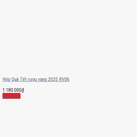
Hộp Quà Tết rượu vang 2025 RV06
1.180.000
₫
Mua ngay