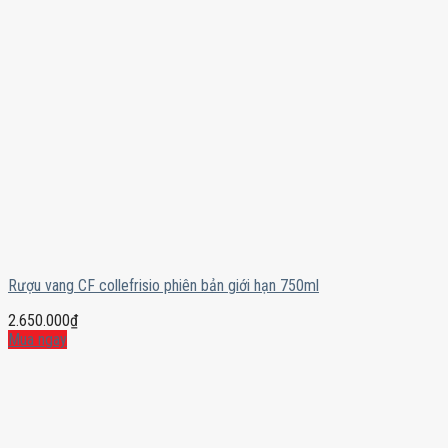
Rượu vang CF collefrisio phiên bản giới hạn 750ml
2.650.000
₫
Mua ngay