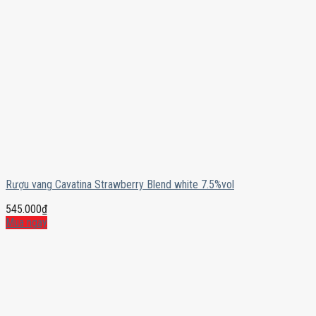
Rượu vang Cavatina Strawberry Blend white 7.5%vol
545.000
₫
Mua ngay