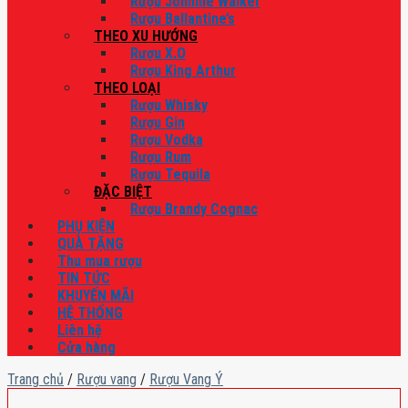
Rượu Johnnie Walker
Rượu Ballantine’s
THEO XU HƯỚNG
Rượu X.O
Rượu King Arthur
THEO LOẠI
Rượu Whisky
Rượu Gin
Rượu Vodka
Rượu Rum
Rượu Tequila
ĐẶC BIỆT
Rượu Brandy Cognac
PHỤ KIỆN
QUÀ TẶNG
Thu mua rượu
TIN TỨC
KHUYẾN MÃI
HỆ THỐNG
Liên hệ
Cửa hàng
Trang chủ
/
Rượu vang
/
Rượu Vang Ý