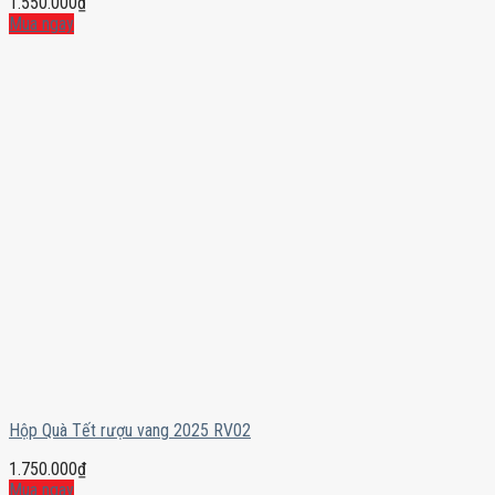
1.550.000
₫
Mua ngay
Hộp Quà Tết rượu vang 2025 RV02
1.750.000
₫
Mua ngay