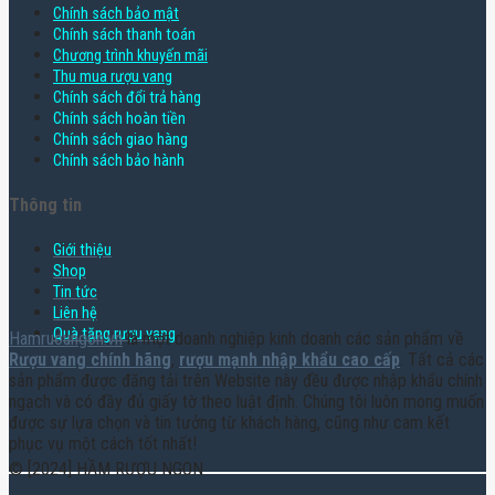
Chính sách bảo mật
Chính sách thanh toán
Chương trình khuyến mãi
Thu mua rượu vang
Chính sách đổi trả hàng
Chính sách hoàn tiền
Chính sách giao hàng
Chính sách bảo hành
Thông tin
Giới thiệu
Shop
Tin tức
Liên hệ
Quà tặng rượu vang
Hamruoungon.vn
là một doanh nghiệp kinh doanh các sản phẩm về
Rượu vang chính hãng
,
rượu mạnh nhập khẩu cao cấp
. Tất cả các
sản phẩm được đăng tải trên Website này đều được nhập khẩu chính
ngạch và có đầy đủ giấy tờ theo luật định. Chúng tôi luôn mong muốn
được sự lựa chọn và tin tưởng từ khách hàng, cũng như cam kết
phục vụ một cách tốt nhất!
© [2024] HẦM RƯỢU NGON