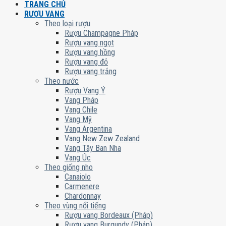
TRANG CHỦ
RƯỢU VANG
Theo loại rượu
Rượu Champagne Pháp
Rượu vang ngọt
Rượu vang hồng
Rượu vang đỏ
Rượu vang trắng
Theo nước
Rượu Vang Ý
Vang Pháp
Vang Chile
Vang Mỹ
Vang Argentina
Vang New Zew Zealand
Vang Tây Ban Nha
Vang Úc
Theo giống nho
Canaiolo
Carmenere
Chardonnay
Theo vùng nổi tiếng
Rượu vang Bordeaux (Pháp)
Rượu vang Burgundy (Pháp)