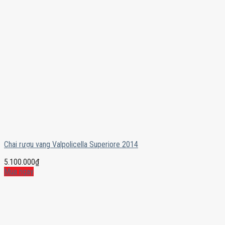
Chai rượu vang Valpolicella Superiore 2014
5.100.000
₫
Mua ngay