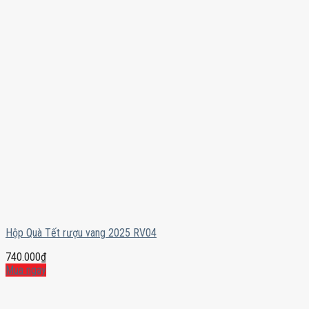
Hộp Quà Tết rượu vang 2025 RV04
740.000
₫
Mua ngay