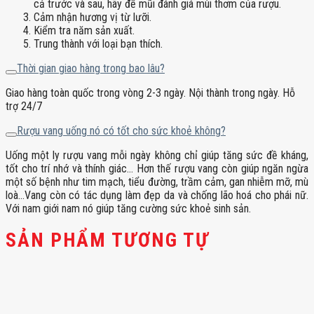
cả trước và sau, hãy để mũi đánh giá mùi thơm của rượu.
Cảm nhận hương vị từ lưỡi.
Kiểm tra năm sản xuất.
Trung thành với loại bạn thích.
Thời gian giao hàng trong bao lâu?
Giao hàng toàn quốc trong vòng 2-3 ngày. Nội thành trong ngày. Hỗ
trợ 24/7
Rượu vang uống nó có tốt cho sức khoẻ không?
Uống một ly rượu vang mỗi ngày không chỉ giúp tăng sức đề kháng,
tốt cho trí nhớ và thính giác… Hơn thế rượu vang còn giúp ngăn ngừa
một số bệnh như tim mạch, tiểu đường, trầm cảm, gan nhiễm mỡ, mù
loà…Vang còn có tác dụng làm đẹp da và chống lão hoá cho phái nữ.
Với nam giới nam nó giúp tăng cường sức khoẻ sinh sản.
SẢN PHẨM TƯƠNG TỰ