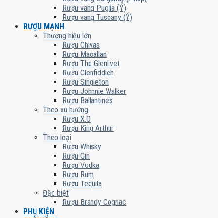
Rượu vang Puglia (Ý)
Rượu vang Tuscany (Ý)
RƯỢU MẠNH
Thương hiệu lớn
Rượu Chivas
Rượu Macallan
Rượu The Glenlivet
Rượu Glenfiddich
Rượu Singleton
Rượu Johnnie Walker
Rượu Ballantine’s
Theo xu hướng
Rượu X.O
Rượu King Arthur
Theo loại
Rượu Whisky
Rượu Gin
Rượu Vodka
Rượu Rum
Rượu Tequila
Đặc biệt
Rượu Brandy Cognac
PHỤ KIỆN