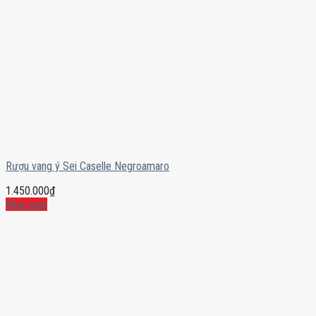
Rượu vang ý Sei Caselle Negroamaro
1.450.000
₫
Mua ngay