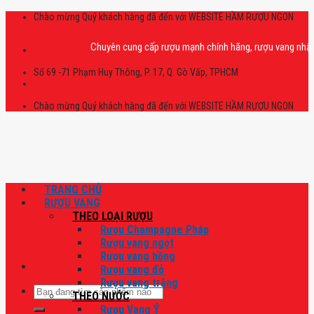
Skip
Chào mừng Quý khách hàng đã đến với WEBSITE HẦM RƯỢU NGON
to
content
Chuyên cung cấp rượu mạnh chính hãng, rượu vang nhập khẩu ca
Số 69 -71 Phạm Huy Thông, P. 17, Q. Gò Vấp, TPHCM
Chào mừng Quý khách hàng đã đến với WEBSITE HẦM RƯỢU NGON
TRANG CHỦ
RƯỢU VANG
THEO LOẠI RƯỢU
Rượu Champagne Pháp
Rượu vang ngọt
Rượu vang hồng
Rượu vang đỏ
Rượu vang trắng
Tìm
THEO NƯỚC
kiếm:
Rượu Vang Ý