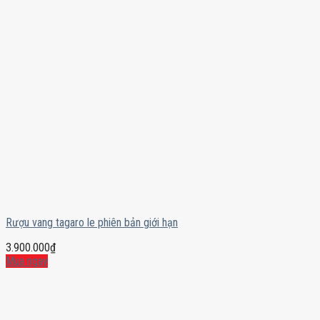
Rượu vang tagaro le phiên bản giới hạn
3.900.000
₫
Mua ngay