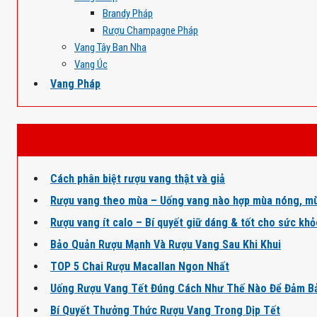
Brandy Pháp
Rượu Champagne Pháp
Vang Tây Ban Nha
Vang Úc
Vang Pháp
Cách phân biệt rượu vang thật và giả
Rượu vang theo mùa – Uống vang nào hợp mùa nóng, mù
Rượu vang ít calo – Bí quyết giữ dáng & tốt cho sức kh
Bảo Quản Rượu Mạnh Và Rượu Vang Sau Khi Khui
TOP 5 Chai Rượu Macallan Ngon Nhất
Uống Rượu Vang Tết Đúng Cách Như Thế Nào Để Đảm B
Bí Quyết Thưởng Thức Rượu Vang Trong Dịp Tết