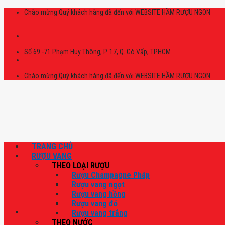
Skip
Chào mừng Quý khách hàng đã đến với WEBSITE HẦM RƯỢU NGON
to
content
Số 69 -71 Phạm Huy Thông, P. 17, Q. Gò Vấp, TPHCM
Chào mừng Quý khách hàng đã đến với WEBSITE HẦM RƯỢU NGON
TRANG CHỦ
RƯỢU VANG
THEO LOẠI RƯỢU
Rượu Champagne Pháp
Rượu vang ngọt
Rượu vang hồng
Rượu vang đỏ
Rượu vang trắng
THEO NƯỚC