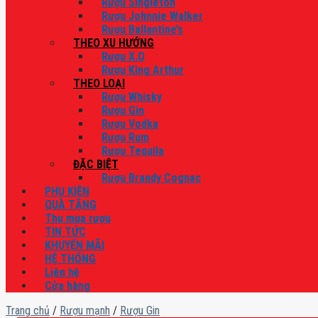
Rượu Singleton
Rượu Johnnie Walker
Rượu Ballantine’s
THEO XU HƯỚNG
Rượu X.O
Rượu King Arthur
THEO LOẠI
Rượu Whisky
Rượu Gin
Rượu Vodka
Rượu Rum
Rượu Tequila
ĐẶC BIỆT
Rượu Brandy Cognac
PHỤ KIỆN
QUÀ TẶNG
Thu mua rượu
TIN TỨC
KHUYẾN MÃI
HỆ THỐNG
Liên hệ
Cửa hàng
Trang chủ
/
Rượu mạnh
/
Rượu Gin