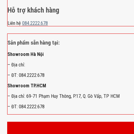
Hỗ trợ khách hàng
Liên hệ
084.2222.678
Sản phẩm sẵn hàng tại:
Showroom Hà Nội
– Địa chỉ:
– ĐT: 084.2222.678
Showroom TP.HCM
– Địa chỉ: 69-71 Phạm Huy Thông, P.17, Q. Gò Vấp, TP HCM
– ĐT: 084.2222.678