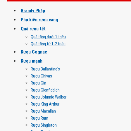
Brandy Pháp
Phụ kiện rượu vang
Quà rượu tết
Quà tặng dưới 1 triệu
Quà tặng từ 1-2 triệu
Rượu Cognac
Rượu mạnh
Rượu Ballantine's
Rượu Chivas
Rượu Gin
Rượu Glenfiddich
Rượu Johnnie Walker
Rượu King Arthur
Rượu Macallan
Rượu Rum
Rượu Singleton