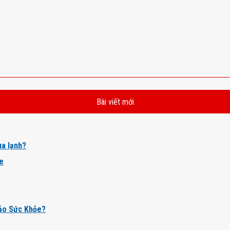
Bài viết mới
a lạnh?
ỏe
ảo Sức Khỏe?