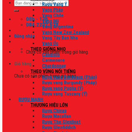
Tìm
Rượu Vang Ý
kiếm:
Vang Pháp
Vang Chile
08h - 17h
Vang Mỹ
084.2222.678
Vang Argentina
Vang New Zew Zealand
Đăng nhập
Vang Tây Ban Nha
Vang Úc
THEO GIỐNG NHO
Chưa có sản phẩm trong giỏ hàng.
Canaiolo
Carmenere
Giỏ hàng
Chardonnay
THEO VÙNG NỔI TIẾNG
Chưa có sản phẩm trong giỏ hàng.
Rượu vang Bordeaux (Pháp)
Rượu vang Burgundy (Pháp)
Rượu vang Puglia (Ý)
Rượu vang Tuscany (Ý)
RƯỢU MẠNH
THƯƠNG HIỆU LỚN
Rượu Chivas
Rượu Macallan
Rượu The Glenlivet
Rượu Glenfiddich