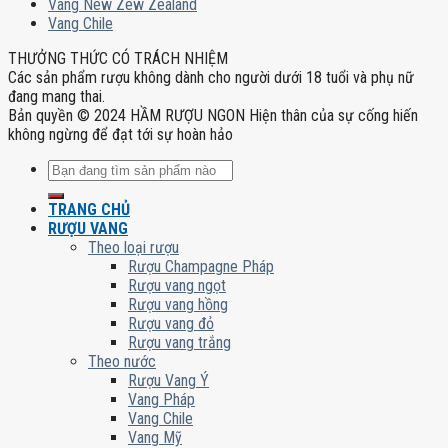
Vang New Zew Zealand
Vang Chile
THƯỞNG THỨC CÓ TRÁCH NHIỆM
Các sản phẩm rượu không dành cho người dưới 18 tuổi và phụ nữ
đang mang thai.
Bản quyền © 2024 HẦM RƯỢU NGON Hiện thân của sự cống hiến
không ngừng để đạt tới sự hoàn hảo
Tìm
kiếm:
TRANG CHỦ
RƯỢU VANG
Theo loại rượu
Rượu Champagne Pháp
Rượu vang ngọt
Rượu vang hồng
Rượu vang đỏ
Rượu vang trắng
Theo nước
Rượu Vang Ý
Vang Pháp
Vang Chile
Vang Mỹ