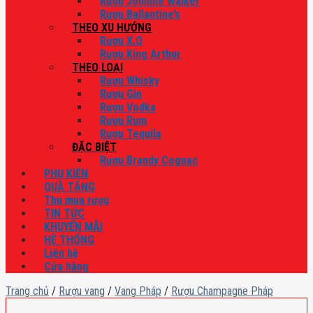
Rượu Johnnie Walker
Rượu Ballantine’s
THEO XU HƯỚNG
Rượu X.O
Rượu King Arthur
THEO LOẠI
Rượu Whisky
Rượu Gin
Rượu Vodka
Rượu Rum
Rượu Tequila
ĐẶC BIỆT
Rượu Brandy Cognac
PHỤ KIỆN
QUÀ TẶNG
Thu mua rượu
TIN TỨC
KHUYẾN MÃI
HỆ THỐNG
Liên hệ
Cửa hàng
Trang chủ
/
Rượu vang
/
Vang Pháp
/
Rượu Champagne Pháp