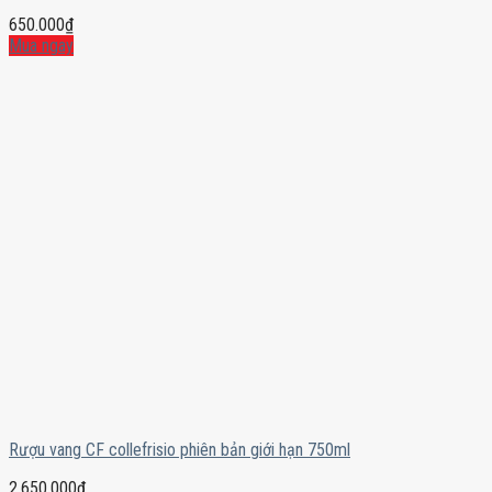
650.000
₫
Mua ngay
Rượu vang CF collefrisio phiên bản giới hạn 750ml
2.650.000
₫