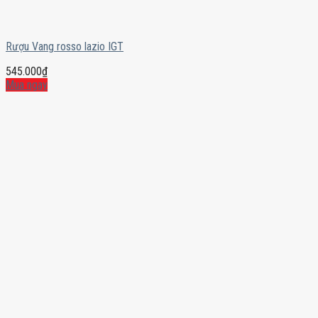
Rượu Vang rosso lazio IGT
545.000
₫
Mua ngay