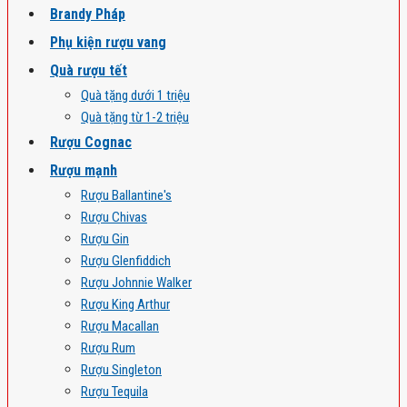
Brandy Pháp
Phụ kiện rượu vang
Quà rượu tết
Quà tặng dưới 1 triệu
Quà tặng từ 1-2 triệu
Rượu Cognac
Rượu mạnh
Rượu Ballantine's
Rượu Chivas
Rượu Gin
Rượu Glenfiddich
Rượu Johnnie Walker
Rượu King Arthur
Rượu Macallan
Rượu Rum
Rượu Singleton
Rượu Tequila