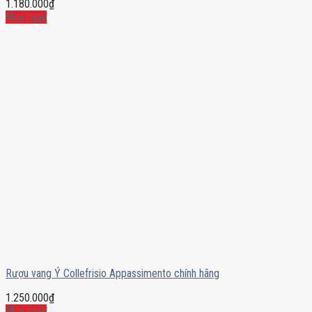
1.180.000
₫
Mua ngay
Rượu vang Ý Collefrisio Appassimento chính hãng
1.250.000
₫
Mua ngay