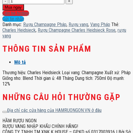
Rượu
Champagne
Mua ngay
Charles
Liên hệ hotline
Heidsieck
Gửi tin nhắn
Rose
Danh mục:
Rượu Champagne Pháp
,
Rượu vang
,
Vang Pháp
Thẻ:
số
Charles Heidsieck
,
Rượu Champagne Charles Heidsieck Rose
,
rượu
lượng
vang
THÔNG TIN SẢN PHẨM
Mô tả
Thương hiệu: Charles Heidsieck Loại vang: Champagne Xuất xứ: Pháp
Giống nho: Blend Thời gian ủ: 48 Tháng Dung tích: 750ml Độ mạnh:
12%
NHỮNG CÂU HỎI THƯỜNG GẶP
Địa chỉ các cửa hàng của HAMRUONGON.VN ở đâu
HẦM RƯỢU NGON
RƯỢU VANG NHẬP KHẨU CHÍNH HÃNG!
CÔNG TY TNHH TM XNK K HOUSE – GPKD số 0317003916 | Bởi Sở