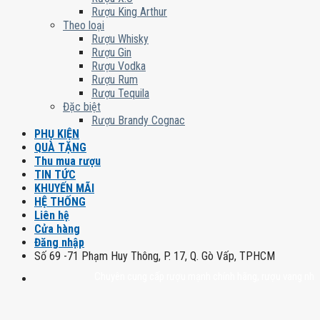
Rượu King Arthur
Theo loại
Rượu Whisky
Rượu Gin
Rượu Vodka
Rượu Rum
Rượu Tequila
Đặc biệt
Rượu Brandy Cognac
PHỤ KIỆN
QUÀ TẶNG
Thu mua rượu
TIN TỨC
KHUYẾN MÃI
HỆ THỐNG
Liên hệ
Cửa hàng
Đăng nhập
Số 69 -71 Phạm Huy Thông, P. 17, Q. Gò Vấp, TPHCM
Chuyên cung cấp rượu mạnh chính hãng, rượu vang nhập khẩu ca