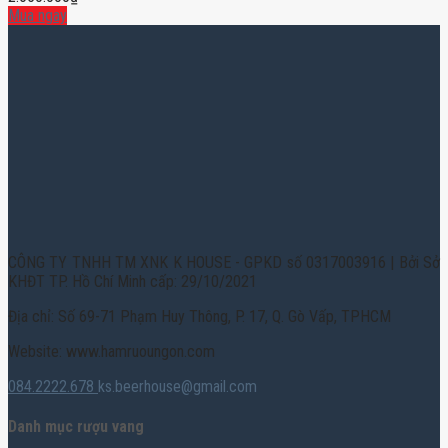
Mua ngay
CÔNG TY TNHH TM XNK K HOUSE - GPKD số 0317003916 | Bởi Sở
KHĐT TP. Hồ Chí Minh cấp: 29/10/2021
Địa chỉ: Số 69-71 Phạm Huy Thông, P. 17, Q. Gò Vấp, TPHCM
Website: www.hamruoungon.com
084.2222.678
ks.beerhouse@gmail.com
Danh mục rượu vang