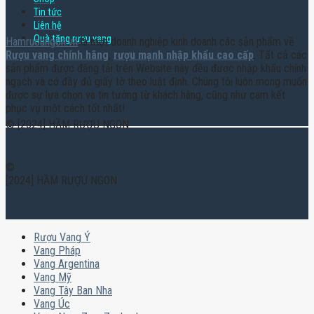
Tin tức
Liên hệ
Quà tặng rượu vang
Hamruoungon.vn
là một doanh nghiệp kinh doanh các sản phẩm về
Rượu vang chính hãng
,
rượu mạnh nhập khẩu cao cấp
. Tất cả các
sản phẩm được đăng tải trên Website này đều được nhập khẩu chính
ngạch và có đầy đủ giấy tờ theo luật định. Chúng tôi luôn mong muốn
được sự lựa chọn và tin tưởng từ khách hàng, cũng như cam kết
phục vụ một cách tốt nhất!
© [2024] HẦM RƯỢU NGON
©
[2024] HẦM RƯỢU NGON
Rượu Vang Ý
Vang Pháp
Vang Argentina
Vang Mỹ
Vang Tây Ban Nha
Vang Úc