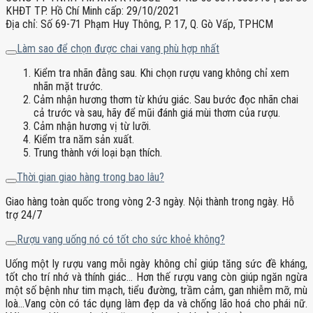
KHĐT TP. Hồ Chí Minh cấp: 29/10/2021
Địa chỉ: Số 69-71 Phạm Huy Thông, P. 17, Q. Gò Vấp, TPHCM
Làm sao để chọn được chai vang phù hợp nhất
Kiểm tra nhãn đằng sau. Khi chọn rượu vang không chỉ xem
nhãn mặt trước.
Cảm nhận hương thơm từ khứu giác. Sau bước đọc nhãn chai
cả trước và sau, hãy để mũi đánh giá mùi thơm của rượu.
Cảm nhận hương vị từ lưỡi.
Kiểm tra năm sản xuất.
Trung thành với loại bạn thích.
Thời gian giao hàng trong bao lâu?
Giao hàng toàn quốc trong vòng 2-3 ngày. Nội thành trong ngày. Hỗ
trợ 24/7
Rượu vang uống nó có tốt cho sức khoẻ không?
Uống một ly rượu vang mỗi ngày không chỉ giúp tăng sức đề kháng,
tốt cho trí nhớ và thính giác… Hơn thế rượu vang còn giúp ngăn ngừa
một số bệnh như tim mạch, tiểu đường, trầm cảm, gan nhiễm mỡ, mù
loà…Vang còn có tác dụng làm đẹp da và chống lão hoá cho phái nữ.