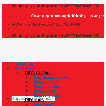
Skip
Chào mừng Quý khách hàng đã đến với WEBSITE HẦM RƯỢU NGON
to
content
Chuyên cung cấp rượu mạnh chính hãng, rượu vang nhập khẩu ca
Số 69 -71 Phạm Huy Thông, P. 17, Q. Gò Vấp, TPHCM
Chào mừng Quý khách hàng đã đến với WEBSITE HẦM RƯỢU NGON
TRANG CHỦ
RƯỢU VANG
THEO LOẠI RƯỢU
Rượu Champagne Pháp
Rượu vang ngọt
Rượu vang hồng
Rượu vang đỏ
Rượu vang trắng
Tìm
THEO NƯỚC
kiếm:
Rượu Vang Ý