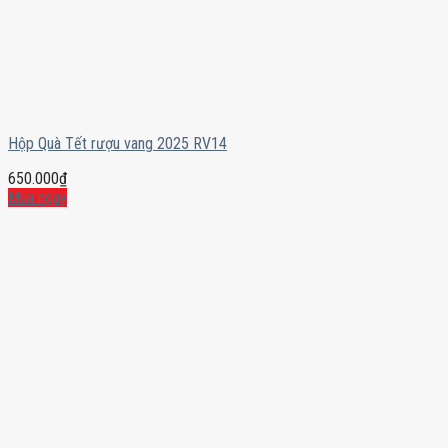
Hộp Quà Tết rượu vang 2025 RV14
650.000
₫
Mua ngay