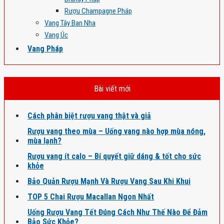
Rượu Champagne Pháp
Vang Tây Ban Nha
Vang Úc
Vang Pháp
Bài viết mới
Cách phân biệt rượu vang thật và giả
Rượu vang theo mùa – Uống vang nào hợp mùa nóng,
mùa lạnh?
Rượu vang ít calo – Bí quyết giữ dáng & tốt cho sức
khỏe
Bảo Quản Rượu Mạnh Và Rượu Vang Sau Khi Khui
TOP 5 Chai Rượu Macallan Ngon Nhất
Uống Rượu Vang Tết Đúng Cách Như Thế Nào Để Đảm
Bảo Sức Khỏe?