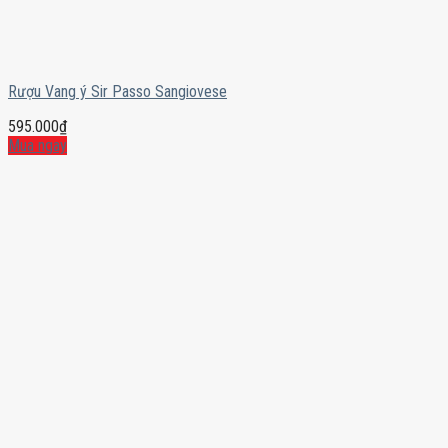
Rượu Vang ý Sir Passo Sangiovese
595.000
₫
Mua ngay