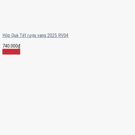
Hộp Quà Tết rượu vang 2025 RV04
740.000
₫
Mua ngay