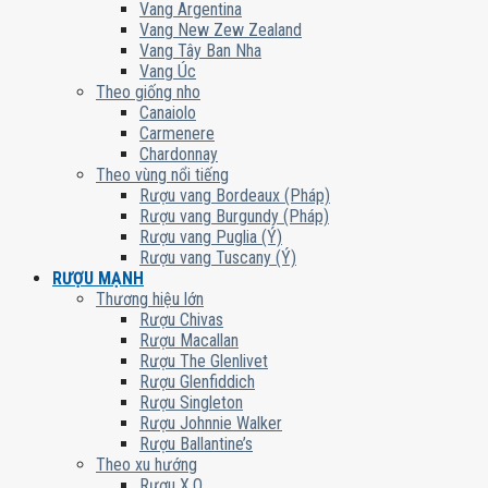
Vang Argentina
Vang New Zew Zealand
Vang Tây Ban Nha
Vang Úc
Theo giống nho
Canaiolo
Carmenere
Chardonnay
Theo vùng nổi tiếng
Rượu vang Bordeaux (Pháp)
Rượu vang Burgundy (Pháp)
Rượu vang Puglia (Ý)
Rượu vang Tuscany (Ý)
RƯỢU MẠNH
Thương hiệu lớn
Rượu Chivas
Rượu Macallan
Rượu The Glenlivet
Rượu Glenfiddich
Rượu Singleton
Rượu Johnnie Walker
Rượu Ballantine’s
Theo xu hướng
Rượu X.O