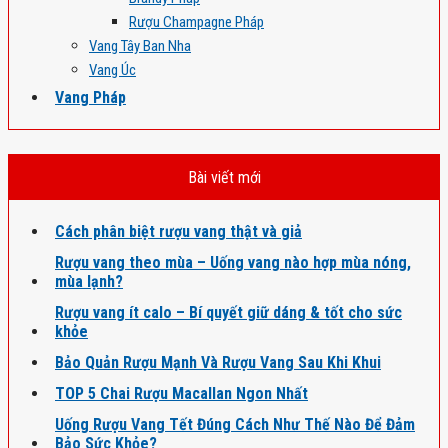
Rượu Champagne Pháp
Vang Tây Ban Nha
Vang Úc
Vang Pháp
Bài viết mới
Cách phân biệt rượu vang thật và giả
Rượu vang theo mùa – Uống vang nào hợp mùa nóng,
mùa lạnh?
Rượu vang ít calo – Bí quyết giữ dáng & tốt cho sức
khỏe
Bảo Quản Rượu Mạnh Và Rượu Vang Sau Khi Khui
TOP 5 Chai Rượu Macallan Ngon Nhất
Uống Rượu Vang Tết Đúng Cách Như Thế Nào Để Đảm
Bảo Sức Khỏe?