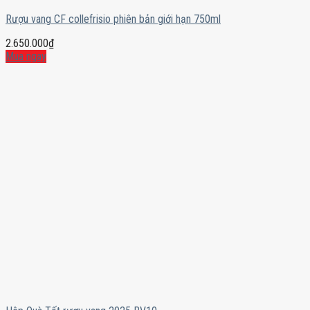
Rượu vang CF collefrisio phiên bản giới hạn 750ml
2.650.000
₫
Mua ngay