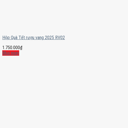
Hộp Quà Tết rượu vang 2025 RV02
1.750.000
₫
Mua ngay