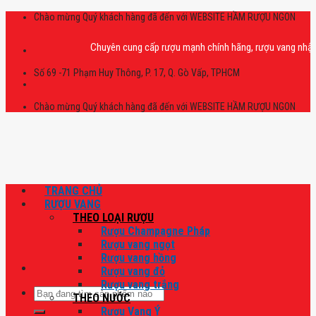
Skip
Chào mừng Quý khách hàng đã đến với WEBSITE HẦM RƯỢU NGON
to
content
Chuyên cung cấp rượu mạnh chính hãng, rượu vang nhập khẩu cao
Số 69 -71 Phạm Huy Thông, P. 17, Q. Gò Vấp, TPHCM
Chào mừng Quý khách hàng đã đến với WEBSITE HẦM RƯỢU NGON
TRANG CHỦ
RƯỢU VANG
THEO LOẠI RƯỢU
Rượu Champagne Pháp
Rượu vang ngọt
Rượu vang hồng
Rượu vang đỏ
Rượu vang trắng
Tìm
THEO NƯỚC
kiếm:
Rượu Vang Ý