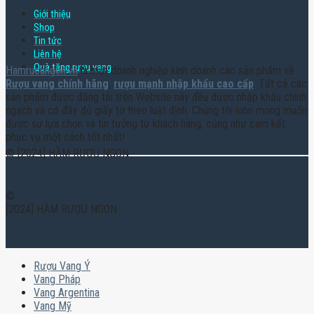
Giới thiệu
Shop
Tin tức
Liên hệ
Quà tặng rượu vang
Hamruoungon.vn
là một doanh nghiệp kinh doanh các sản phẩm về
Rượu vang chính hãng
,
rượu mạnh nhập khẩu cao cấp
. Tất cả các
sản phẩm được đăng tải trên Website này đều được nhập khẩu chính
ngạch và có đầy đủ giấy tờ theo luật định. Chúng tôi luôn mong muốn
được sự lựa chọn và tin tưởng từ khách hàng, cũng như cam kết
phục vụ một cách tốt nhất!
© [2024] HẦM RƯỢU NGON
©
[2024] HẦM RƯỢU NGON
Rượu Vang Ý
Vang Pháp
Vang Argentina
Vang Mỹ