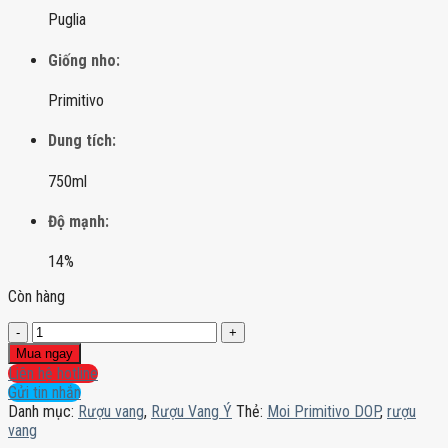
Puglia
Giống nho:
Primitivo
Dung tích:
750ml
Độ mạnh:
14%
Còn hàng
Moi
Primitivo
Mua ngay
DOP
Liên hệ hotline
số
Gửi tin nhắn
lượng
Danh mục:
Rượu vang
,
Rượu Vang Ý
Thẻ:
Moi Primitivo DOP
,
rượu
vang