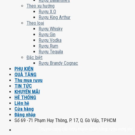
Rượu Ballantine’s
Theo xu hướng
Rượu X.O
Rượu King Arthur
Theo loại
Rượu Whisky
Rượu Gin
Rượu Vodka
Rượu Rum
Rượu Tequila
Đặc biệt
Rượu Brandy Cognac
PHỤ KIỆN
QUÀ TẶNG
Thu mua rượu
TIN TỨC
KHUYẾN MÃI
HỆ THỐNG
Liên hệ
Cửa hàng
Đăng nhập
Số 69 -71 Phạm Huy Thông, P. 17, Q. Gò Vấp, TPHCM
Chuyên cung cấp rượu mạnh chính hãng, rượu vang nhập khẩu cao