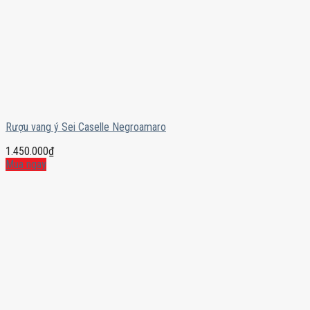
Rượu vang ý Sei Caselle Negroamaro
1.450.000
₫
Mua ngay