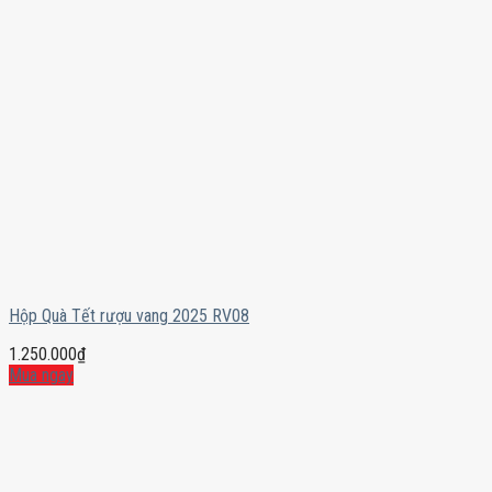
Hộp Quà Tết rượu vang 2025 RV08
1.250.000
₫
Mua ngay