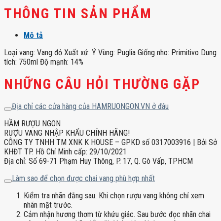
THÔNG TIN SẢN PHẨM
Mô tả
Loại vang: Vang đỏ Xuất xứ: Ý Vùng: Puglia Giống nho: Primitivo Dung
tích: 750ml Độ mạnh: 14%
NHỮNG CÂU HỎI THƯỜNG GẶP
Địa chỉ các cửa hàng của HAMRUONGON.VN ở đâu
HẦM RƯỢU NGON
RƯỢU VANG NHẬP KHẨU CHÍNH HÃNG!
CÔNG TY TNHH TM XNK K HOUSE – GPKD số 0317003916 | Bởi Sở
KHĐT TP. Hồ Chí Minh cấp: 29/10/2021
Địa chỉ: Số 69-71 Phạm Huy Thông, P. 17, Q. Gò Vấp, TPHCM
Làm sao để chọn được chai vang phù hợp nhất
Kiểm tra nhãn đằng sau. Khi chọn rượu vang không chỉ xem
nhãn mặt trước.
Cảm nhận hương thơm từ khứu giác. Sau bước đọc nhãn chai