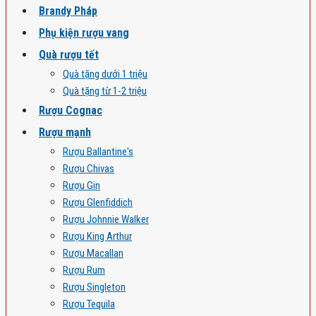
Brandy Pháp
Phụ kiện rượu vang
Quà rượu tết
Quà tặng dưới 1 triệu
Quà tặng từ 1-2 triệu
Rượu Cognac
Rượu mạnh
Rượu Ballantine's
Rượu Chivas
Rượu Gin
Rượu Glenfiddich
Rượu Johnnie Walker
Rượu King Arthur
Rượu Macallan
Rượu Rum
Rượu Singleton
Rượu Tequila