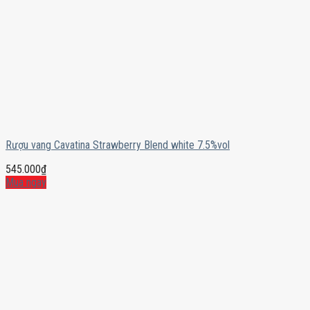
Rượu vang Cavatina Strawberry Blend white 7.5%vol
545.000
₫
Mua ngay