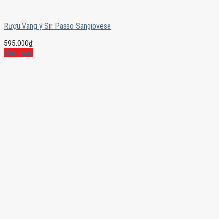
Rượu Vang ý Sir Passo Sangiovese
595.000
₫
Mua ngay