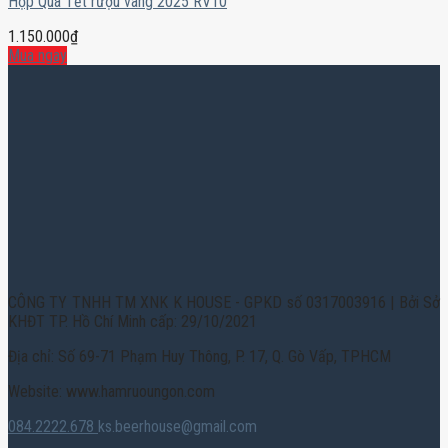
Hộp Quà Tết rượu vang 2025 RV10
1.150.000
₫
Mua ngay
CÔNG TY TNHH TM XNK K HOUSE - GPKD số 0317003916 | Bởi Sở
KHĐT TP. Hồ Chí Minh cấp: 29/10/2021
Địa chỉ: Số 69-71 Phạm Huy Thông, P. 17, Q. Gò Vấp, TPHCM
Website: www.hamruoungon.com
084.2222.678
ks.beerhouse@gmail.com