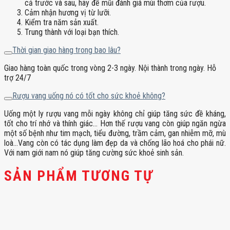
cả trước và sau, hãy để mũi đánh giá mùi thơm của rượu.
Cảm nhận hương vị từ lưỡi.
Kiểm tra năm sản xuất.
Trung thành với loại bạn thích.
Thời gian giao hàng trong bao lâu?
Giao hàng toàn quốc trong vòng 2-3 ngày. Nội thành trong ngày. Hỗ
trợ 24/7
Rượu vang uống nó có tốt cho sức khoẻ không?
Uống một ly rượu vang mỗi ngày không chỉ giúp tăng sức đề kháng,
tốt cho trí nhớ và thính giác… Hơn thế rượu vang còn giúp ngăn ngừa
một số bệnh như tim mạch, tiểu đường, trầm cảm, gan nhiễm mỡ, mù
loà…Vang còn có tác dụng làm đẹp da và chống lão hoá cho phái nữ.
Với nam giới nam nó giúp tăng cường sức khoẻ sinh sản.
SẢN PHẨM TƯƠNG TỰ