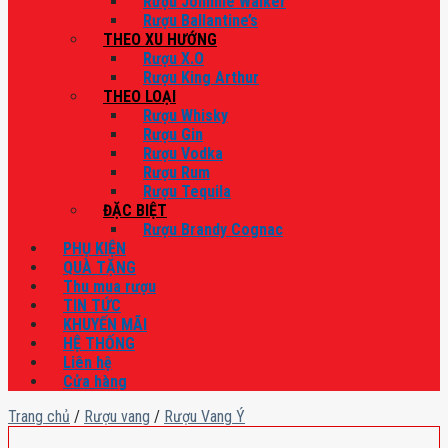
Rượu Johnnie Walker
Rượu Ballantine’s
THEO XU HƯỚNG
Rượu X.O
Rượu King Arthur
THEO LOẠI
Rượu Whisky
Rượu Gin
Rượu Vodka
Rượu Rum
Rượu Tequila
ĐẶC BIỆT
Rượu Brandy Cognac
PHỤ KIỆN
QUÀ TẶNG
Thu mua rượu
TIN TỨC
KHUYẾN MÃI
HỆ THỐNG
Liên hệ
Cửa hàng
Trang chủ
/
Rượu vang
/
Rượu Vang Ý