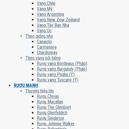
Vang Chile
Vang Mỹ
Vang Argentina
Vang New Zew Zealand
Vang Tây Ban Nha
Vang Úc
Theo giống nho
Canaiolo
Carmenere
Chardonnay
Theo vùng nổi tiếng
Rượu vang Bordeaux (Pháp)
Rượu vang Burgundy (Pháp)
Rượu vang Puglia (Ý)
Rượu vang Tuscany (Ý)
RƯỢU MẠNH
Thương hiệu lớn
Rượu Chivas
Rượu Macallan
Rượu The Glenlivet
Rượu Glenfiddich
Rượu Singleton
Rượu Johnnie Walker