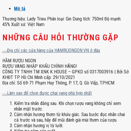
Mô tả
Thương hiệu: Lady Trieu Phân loại: Gin Dung tích: 750ml Độ mạnh:
45% Xuất xứ: Việt Nam
NHỮNG CÂU HỎI THƯỜNG GẶP
Địa chỉ các cửa hàng của HAMRUONGON.VN ở đâu
HẦM RƯỢU NGON
RƯỢU VANG NHẬP KHẨU CHÍNH HÃNG!
CÔNG TY TNHH TM XNK K HOUSE – GPKD số 0317003916 | Bởi Sở
KHĐT TP. Hồ Chí Minh cấp: 29/10/2021
Địa chỉ: Số 69-71 Phạm Huy Thông, P. 17, Q. Gò Vấp, TPHCM
Làm sao để chọn được chai vang phù hợp nhất
Kiểm tra nhãn đằng sau. Khi chọn rượu vang không chỉ xem
nhãn mặt trước.
Cảm nhận hương thơm từ khứu giác. Sau bước đọc nhãn chai
cả trước và sau, hãy để mũi đánh giá mùi thơm của rượu.
Cảm nhận hương vị từ lưỡi.