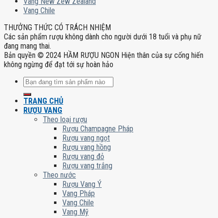
Vang New Zew Zealand
Vang Chile
THƯỞNG THỨC CÓ TRÁCH NHIỆM
Các sản phẩm rượu không dành cho người dưới 18 tuổi và phụ nữ
đang mang thai.
Bản quyền © 2024 HẦM RƯỢU NGON Hiện thân của sự cống hiến
không ngừng để đạt tới sự hoàn hảo
Tìm
kiếm:
TRANG CHỦ
RƯỢU VANG
Theo loại rượu
Rượu Champagne Pháp
Rượu vang ngọt
Rượu vang hồng
Rượu vang đỏ
Rượu vang trắng
Theo nước
Rượu Vang Ý
Vang Pháp
Vang Chile
Vang Mỹ