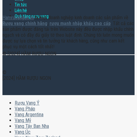
Tin tức
Liên hệ
Quà tặng rượu vang
Hamruoungon.vn
là một doanh nghiệp kinh doanh các sản phẩm về
Rượu vang chính hãng
,
rượu mạnh nhập khẩu cao cấp
. Tất cả các
sản phẩm được đăng tải trên Website này đều được nhập khẩu chính
ngạch và có đầy đủ giấy tờ theo luật định. Chúng tôi luôn mong muốn
được sự lựa chọn và tin tưởng từ khách hàng, cũng như cam kết
phục vụ một cách tốt nhất!
© [2024] HẦM RƯỢU NGON
©
[2024] HẦM RƯỢU NGON
Rượu Vang Ý
Vang Pháp
Vang Argentina
Vang Mỹ
Vang Tây Ban Nha
Vang Úc