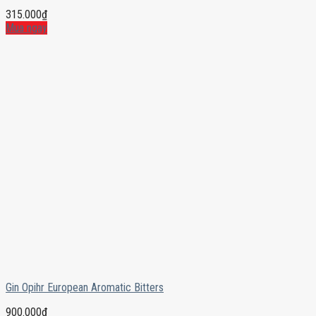
315.000
₫
Mua ngay
Gin Opihr European Aromatic Bitters
900.000
₫