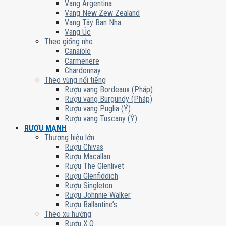
Vang Argentina
Vang New Zew Zealand
Vang Tây Ban Nha
Vang Úc
Theo giống nho
Canaiolo
Carmenere
Chardonnay
Theo vùng nổi tiếng
Rượu vang Bordeaux (Pháp)
Rượu vang Burgundy (Pháp)
Rượu vang Puglia (Ý)
Rượu vang Tuscany (Ý)
RƯỢU MẠNH
Thương hiệu lớn
Rượu Chivas
Rượu Macallan
Rượu The Glenlivet
Rượu Glenfiddich
Rượu Singleton
Rượu Johnnie Walker
Rượu Ballantine’s
Theo xu hướng
Rượu X.O