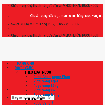
Skip
Chào mừng Quý khách hàng đã đến với WEBSITE HẦM RƯỢU NGON
to
content
Chuyên cung cấp rượu mạnh chính hãng, rượu vang nhập khẩu ca
Số 69 -71 Phạm Huy Thông, P. 17, Q. Gò Vấp, TPHCM
Chào mừng Quý khách hàng đã đến với WEBSITE HẦM RƯỢU NGON
TRANG CHỦ
RƯỢU VANG
THEO LOẠI RƯỢU
Rượu Champagne Pháp
Rượu vang ngọt
Rượu vang hồng
Rượu vang đỏ
Rượu vang trắng
Tìm
THEO NƯỚC
kiếm:
Rượu Vang Ý