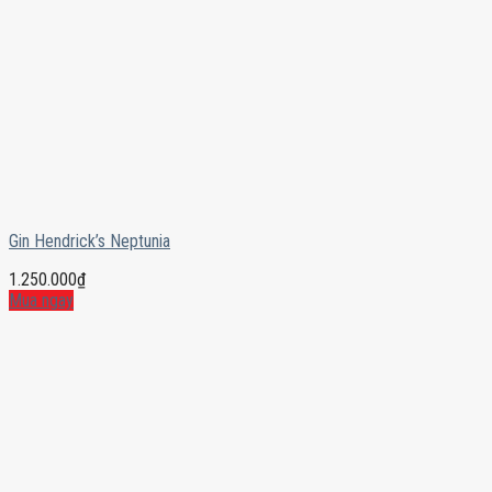
Gin Hendrick’s Neptunia
1.250.000
₫
Mua ngay