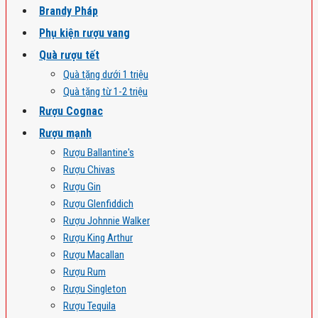
Brandy Pháp
Phụ kiện rượu vang
Quà rượu tết
Quà tặng dưới 1 triệu
Quà tặng từ 1-2 triệu
Rượu Cognac
Rượu mạnh
Rượu Ballantine's
Rượu Chivas
Rượu Gin
Rượu Glenfiddich
Rượu Johnnie Walker
Rượu King Arthur
Rượu Macallan
Rượu Rum
Rượu Singleton
Rượu Tequila