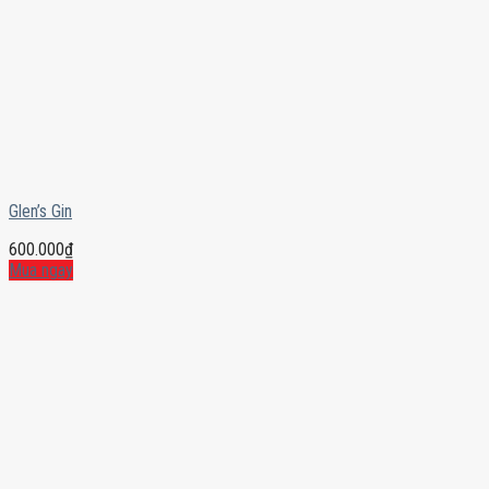
Glen’s Gin
600.000
₫
Mua ngay