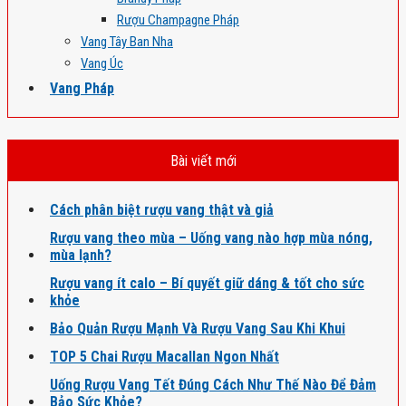
Rượu Champagne Pháp
Vang Tây Ban Nha
Vang Úc
Vang Pháp
Bài viết mới
Cách phân biệt rượu vang thật và giả
Rượu vang theo mùa – Uống vang nào hợp mùa nóng,
mùa lạnh?
Rượu vang ít calo – Bí quyết giữ dáng & tốt cho sức
khỏe
Bảo Quản Rượu Mạnh Và Rượu Vang Sau Khi Khui
TOP 5 Chai Rượu Macallan Ngon Nhất
Uống Rượu Vang Tết Đúng Cách Như Thế Nào Để Đảm
Bảo Sức Khỏe?