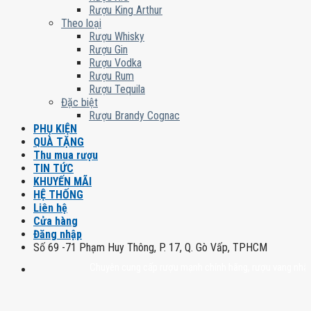
Rượu King Arthur
Theo loại
Rượu Whisky
Rượu Gin
Rượu Vodka
Rượu Rum
Rượu Tequila
Đặc biệt
Rượu Brandy Cognac
PHỤ KIỆN
QUÀ TẶNG
Thu mua rượu
TIN TỨC
KHUYẾN MÃI
HỆ THỐNG
Liên hệ
Cửa hàng
Đăng nhập
Số 69 -71 Phạm Huy Thông, P. 17, Q. Gò Vấp, TPHCM
Chuyên cung cấp rượu mạnh chính hãng, rượu vang nhập khẩu ca