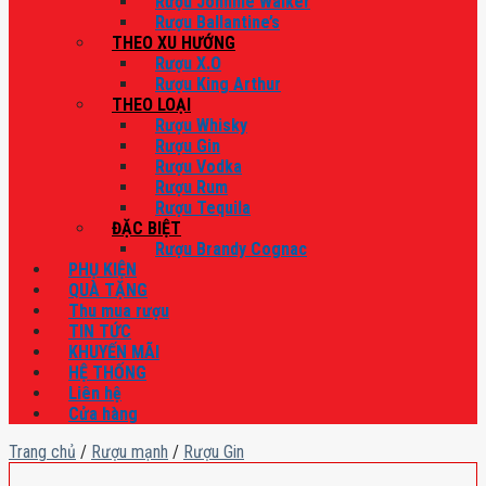
Rượu Johnnie Walker
Rượu Ballantine’s
THEO XU HƯỚNG
Rượu X.O
Rượu King Arthur
THEO LOẠI
Rượu Whisky
Rượu Gin
Rượu Vodka
Rượu Rum
Rượu Tequila
ĐẶC BIỆT
Rượu Brandy Cognac
PHỤ KIỆN
QUÀ TẶNG
Thu mua rượu
TIN TỨC
KHUYẾN MÃI
HỆ THỐNG
Liên hệ
Cửa hàng
Trang chủ
/
Rượu mạnh
/
Rượu Gin