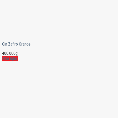
Gin Zafiro Orange
400.000
₫
Mua ngay