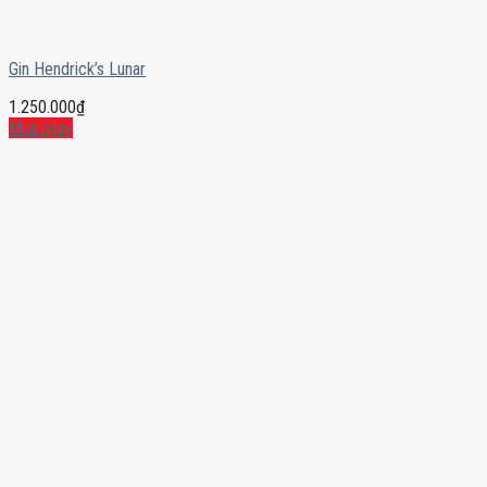
Gin Hendrick’s Lunar
1.250.000
₫
Mua ngay