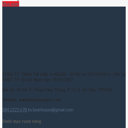
Mua ngay
CÔNG TY TNHH TM XNK K HOUSE - GPKD số 0317003916 | Bởi Sở
KHĐT TP. Hồ Chí Minh cấp: 29/10/2021
Địa chỉ: Số 69-71 Phạm Huy Thông, P. 17, Q. Gò Vấp, TPHCM
Website: www.hamruoungon.com
084.2222.678
ks.beerhouse@gmail.com
Danh mục rượu vang