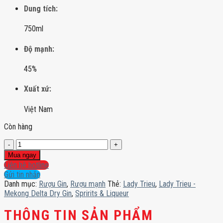
Dung tích:
750ml
Độ mạnh:
45%
Xuất xứ:
Việt Nam
Còn hàng
Lady
Trieu
Mua ngay
-
Liên hệ hotline
Mekong
Gửi tin nhắn
Delta
Danh mục:
Rượu Gin
,
Rượu mạnh
Thẻ:
Lady Trieu
,
Lady Trieu -
Dry
Mekong Delta Dry Gin
,
Spririts & Liqueur
Gin
số
THÔNG TIN SẢN PHẨM
lượng