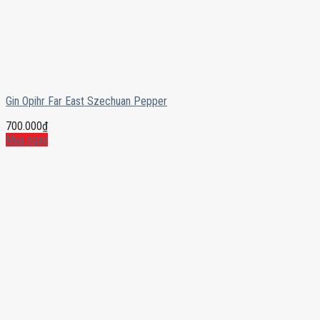
Gin Opihr Far East Szechuan Pepper
700.000
₫
Mua ngay