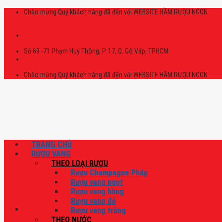
Skip
Chào mừng Quý khách hàng đã đến với WEBSITE HẦM RƯỢU NGON
to
content
Số 69 -71 Phạm Huy Thông, P. 17, Q. Gò Vấp, TPHCM
Chào mừng Quý khách hàng đã đến với WEBSITE HẦM RƯỢU NGON
TRANG CHỦ
RƯỢU VANG
THEO LOẠI RƯỢU
Rượu Champagne Pháp
Rượu vang ngọt
Rượu vang hồng
Rượu vang đỏ
Rượu vang trắng
THEO NƯỚC