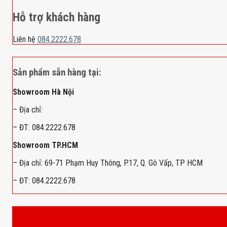
Hỗ trợ khách hàng
Liên hệ
084.2222.678
Sản phẩm sẵn hàng tại:
Showroom Hà Nội
– Địa chỉ:
– ĐT: 084.2222.678
Showroom TP.HCM
– Địa chỉ: 69-71 Phạm Huy Thông, P.17, Q. Gò Vấp, TP HCM
– ĐT: 084.2222.678