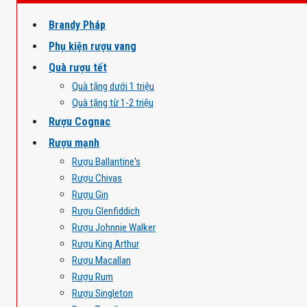
Brandy Pháp
Phụ kiện rượu vang
Quà rượu tết
Quà tặng dưới 1 triệu
Quà tặng từ 1-2 triệu
Rượu Cognac
Rượu mạnh
Rượu Ballantine's
Rượu Chivas
Rượu Gin
Rượu Glenfiddich
Rượu Johnnie Walker
Rượu King Arthur
Rượu Macallan
Rượu Rum
Rượu Singleton