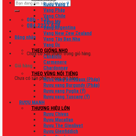
Tìm
Rượu Vang Ý
kiếm:
Vang Pháp
Vang Chile
08h - 17h
Vang Mỹ
084.2222.678
Vang Argentina
Vang New Zew Zealand
Đăng nhập
Vang Tây Ban Nha
Vang Úc
THEO GIỐNG NHO
Chưa có sản phẩm trong giỏ hàng.
Canaiolo
Carmenere
Giỏ hàng
Chardonnay
THEO VÙNG NỔI TIẾNG
Chưa có sản phẩm trong giỏ hàng.
Rượu vang Bordeaux (Pháp)
Rượu vang Burgundy (Pháp)
Rượu vang Puglia (Ý)
Rượu vang Tuscany (Ý)
RƯỢU MẠNH
THƯƠNG HIỆU LỚN
Rượu Chivas
Rượu Macallan
Rượu The Glenlivet
Rượu Glenfiddich