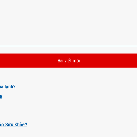
Bài viết mới
a lạnh?
ỏe
ảo Sức Khỏe?