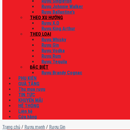
Rượu Singleton
Rượu Johnnie Walker
Rượu Ballantine’s
THEO XU HƯỚNG
Rượu X.O
Rượu King Arthur
THEO LOẠI
Rượu Whisky
Rượu Gin
Rượu Vodka
Rượu Rum
Rượu Tequila
ĐẶC BIỆT
Rượu Brandy Cognac
PHỤ KIỆN
QUÀ TẶNG
Thu mua rượu
TIN TỨC
KHUYẾN MÃI
HỆ THỐNG
Liên hệ
Cửa hàng
Trang chủ
/
Rượu mạnh
/
Rượu Gin