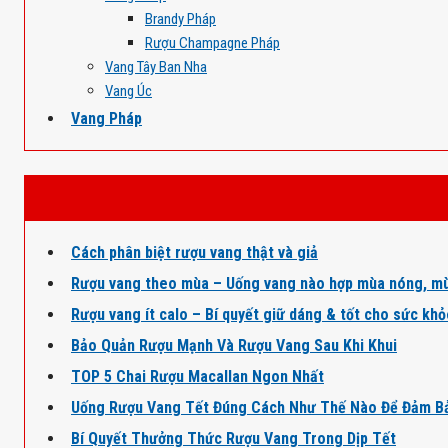
Brandy Pháp
Rượu Champagne Pháp
Vang Tây Ban Nha
Vang Úc
Vang Pháp
Cách phân biệt rượu vang thật và giả
Rượu vang theo mùa – Uống vang nào hợp mùa nóng, mù
Rượu vang ít calo – Bí quyết giữ dáng & tốt cho sức kh
Bảo Quản Rượu Mạnh Và Rượu Vang Sau Khi Khui
TOP 5 Chai Rượu Macallan Ngon Nhất
Uống Rượu Vang Tết Đúng Cách Như Thế Nào Để Đảm B
Bí Quyết Thưởng Thức Rượu Vang Trong Dịp Tết