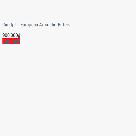
Gin Opihr European Aromatic Bitters
900.000
₫
Mua ngay