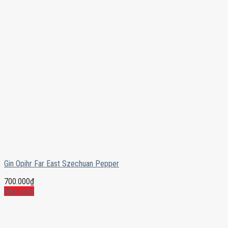
Gin Opihr Far East Szechuan Pepper
700.000
₫
Mua ngay