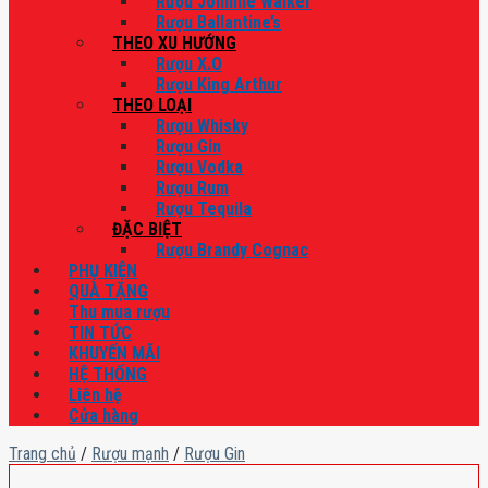
Rượu Johnnie Walker
Rượu Ballantine’s
THEO XU HƯỚNG
Rượu X.O
Rượu King Arthur
THEO LOẠI
Rượu Whisky
Rượu Gin
Rượu Vodka
Rượu Rum
Rượu Tequila
ĐẶC BIỆT
Rượu Brandy Cognac
PHỤ KIỆN
QUÀ TẶNG
Thu mua rượu
TIN TỨC
KHUYẾN MÃI
HỆ THỐNG
Liên hệ
Cửa hàng
Trang chủ
/
Rượu mạnh
/
Rượu Gin