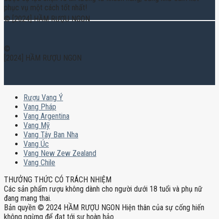
phục vụ một cách tốt nhất!
© [2024] HẦM RƯỢU NGON
©
[2024] HẦM RƯỢU NGON
Rượu Vang Ý
Vang Pháp
Vang Argentina
Vang Mỹ
Vang Tây Ban Nha
Vang Úc
Vang New Zew Zealand
Vang Chile
THƯỞNG THỨC CÓ TRÁCH NHIỆM
Các sản phẩm rượu không dành cho người dưới 18 tuổi và phụ nữ
đang mang thai.
Bản quyền © 2024 HẦM RƯỢU NGON Hiện thân của sự cống hiến
không ngừng để đạt tới sự hoàn hảo