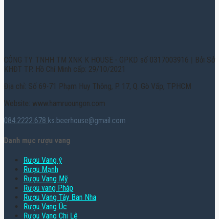
CÔNG TY TNHH TM XNK K HOUSE - GPKD số 0317003916 | Bởi Sở
KHĐT TP. Hồ Chí Minh cấp: 29/10/2021
Địa chỉ: Số 69-71 Phạm Huy Thông, P. 17, Q. Gò Vấp, TPHCM
Website: www.hamruoungon.com
084.2222.678
ks.beerhouse@gmail.com
Danh mục rượu vang
Rượu Vang ý
Rượu Mạnh
Rượu Vang Mỹ
Rượu vang Pháp
Rượu Vang Tây Ban Nha
Rượu Vang Úc
Rượu Vang Chi Lê