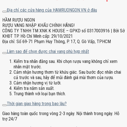
Địa chỉ các cửa hàng của HAMRUONGON.VN ở đâu
HẦM RƯỢU NGON
RƯỢU VANG NHẬP KHẨU CHÍNH HÃNG!
CÔNG TY TNHH TM XNK K HOUSE – GPKD số 0317003916 | Bởi Sở
KHĐT TP. Hồ Chí Minh cấp: 29/10/2021
Địa chỉ: Số 69-71 Phạm Huy Thông, P. 17, Q. Gò Vấp, TPHCM
Làm sao để chọn được chai vang phù hợp nhất
Kiểm tra nhãn đằng sau. Khi chọn rượu vang không chỉ xem
nhãn mặt trước.
Cảm nhận hương thơm từ khứu giác. Sau bước đọc nhãn chai
cả trước và sau, hãy để mũi đánh giá mùi thơm của rượu.
Cảm nhận hương vị từ lưỡi.
Kiểm tra năm sản xuất.
Trung thành với loại bạn thích.
Thời gian giao hàng trong bao lâu?
Giao hàng toàn quốc trong vòng 2-3 ngày. Nội thành trong ngày. Hỗ
trợ 24/7