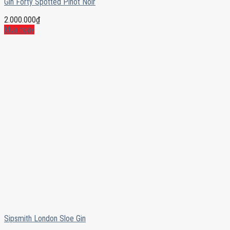
Gin Forty Spotted Pinot Noir
2.000.000
₫
Mua ngay
Sipsmith London Sloe Gin