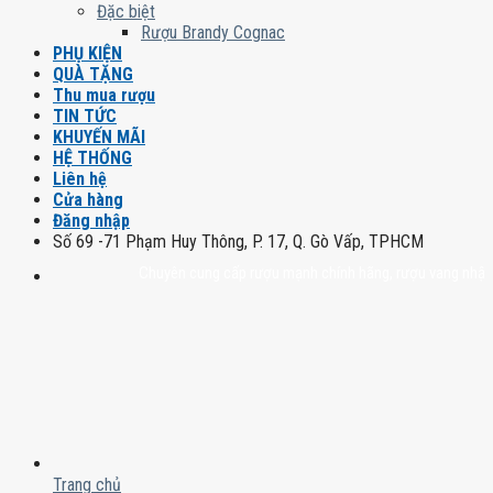
Đặc biệt
Rượu Brandy Cognac
PHỤ KIỆN
QUÀ TẶNG
Thu mua rượu
TIN TỨC
KHUYẾN MÃI
HỆ THỐNG
Liên hệ
Cửa hàng
Đăng nhập
Số 69 -71 Phạm Huy Thông, P. 17, Q. Gò Vấp, TPHCM
Chuyên cung cấp rượu mạnh chính hãng, rượu vang nhập khẩu ca
Trang chủ