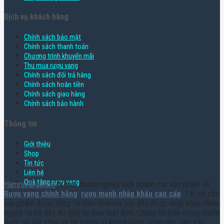
Dịch vụ khách hàng
Chính sách bảo mật
Chính sách thanh toán
Chương trình khuyến mãi
Thu mua rượu vang
Chính sách đổi trả hàng
Chính sách hoàn tiền
Chính sách giao hàng
Chính sách bảo hành
Thông tin
Giới thiệu
Shop
Tin tức
Liên hệ
Quà tặng rượu vang
Hamruoungon.vn
là một doanh nghiệp kinh doanh các sản phẩm về
Rượu vang chính hãng
,
rượu mạnh nhập khẩu cao cấp
. Tất cả các
sản phẩm được đăng tải trên Website này đều được nhập khẩu chính
ngạch và có đầy đủ giấy tờ theo luật định. Chúng tôi luôn mong muốn
được sự lựa chọn và tin tưởng từ khách hàng, cũng như cam kết