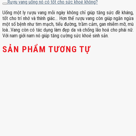
Rượu vang uống nó có tốt cho sức khoẻ không?
Uống một ly rượu vang mỗi ngày không chỉ giúp tăng sức đề kháng,
tốt cho trí nhớ và thính giác… Hơn thế rượu vang còn giúp ngăn ngừa
một số bệnh như tim mạch, tiểu đường, trầm cảm, gan nhiễm mỡ, mù
loà…Vang còn có tác dụng làm đẹp da và chống lão hoá cho phái nữ.
Với nam giới nam nó giúp tăng cường sức khoẻ sinh sản.
SẢN PHẨM TƯƠNG TỰ