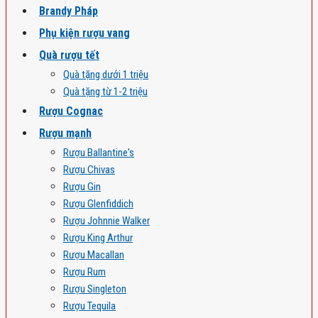
Brandy Pháp
Phụ kiện rượu vang
Quà rượu tết
Quà tặng dưới 1 triệu
Quà tặng từ 1-2 triệu
Rượu Cognac
Rượu mạnh
Rượu Ballantine's
Rượu Chivas
Rượu Gin
Rượu Glenfiddich
Rượu Johnnie Walker
Rượu King Arthur
Rượu Macallan
Rượu Rum
Rượu Singleton
Rượu Tequila