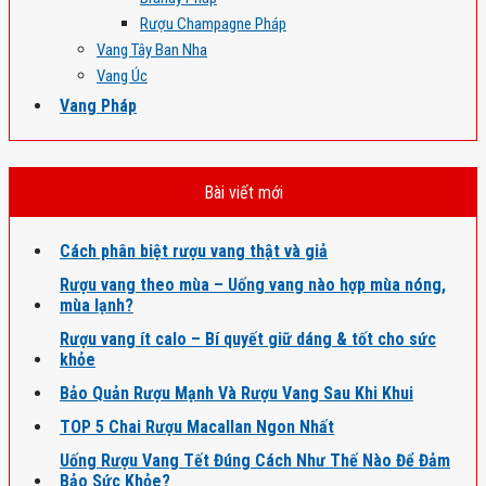
Rượu Champagne Pháp
Vang Tây Ban Nha
Vang Úc
Vang Pháp
Bài viết mới
Cách phân biệt rượu vang thật và giả
Rượu vang theo mùa – Uống vang nào hợp mùa nóng,
mùa lạnh?
Rượu vang ít calo – Bí quyết giữ dáng & tốt cho sức
khỏe
Bảo Quản Rượu Mạnh Và Rượu Vang Sau Khi Khui
TOP 5 Chai Rượu Macallan Ngon Nhất
Uống Rượu Vang Tết Đúng Cách Như Thế Nào Để Đảm
Bảo Sức Khỏe?