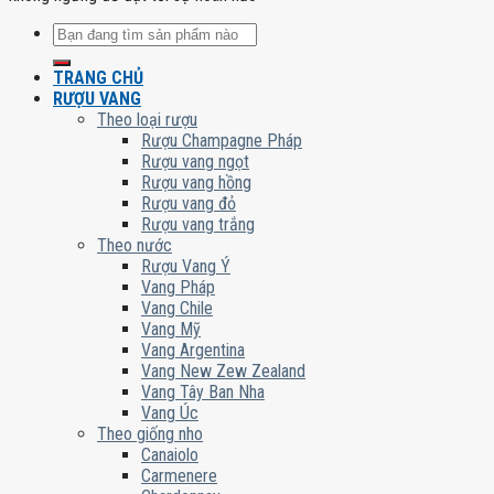
Tìm
kiếm:
TRANG CHỦ
RƯỢU VANG
Theo loại rượu
Rượu Champagne Pháp
Rượu vang ngọt
Rượu vang hồng
Rượu vang đỏ
Rượu vang trắng
Theo nước
Rượu Vang Ý
Vang Pháp
Vang Chile
Vang Mỹ
Vang Argentina
Vang New Zew Zealand
Vang Tây Ban Nha
Vang Úc
Theo giống nho
Canaiolo
Carmenere