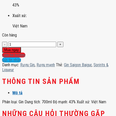
43%
Xuất xứ:
Việt Nam
Còn hàng
Gin
Saigon
Mua ngay
Baigur
Liên hệ hotline
số
Gửi tin nhắn
lượng
Danh mục:
Rượu Gin
,
Rượu mạnh
Thẻ:
Gin Saigon Baigur
,
Spririts &
Liqueur
THÔNG TIN SẢN PHẨM
Mô tả
Phân loại: Gin Dung tích: 700ml Độ mạnh: 43% Xuất xứ: Việt Nam
NHỮNG CÂU HỎI THƯỜNG GẶP