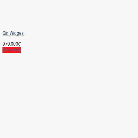
Gin Widges
970.000
₫
Mua ngay