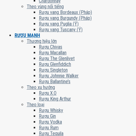
Chardonnay
Theo vùng nổi tiếng
Rượu vang Bordeaux (Pháp)
Rượu vang Burgundy (Pháp)
Rượu vang Puglia (Ý)
Rượu vang Tuscany (Ý)
RƯỢU MẠNH
Thương hiệu lớn
Rượu Chivas
Rượu Macallan
Rượu The Glenlivet
Rượu Glenfiddich
Rượu Singleton
Rượu Johnnie Walker
Rượu Ballantine’s
Theo xu hướng
Rượu X.O
Rượu King Arthur
Theo loại
Rượu Whisky
Rượu Gin
Rượu Vodka
Rượu Rum
Rượu Tequila