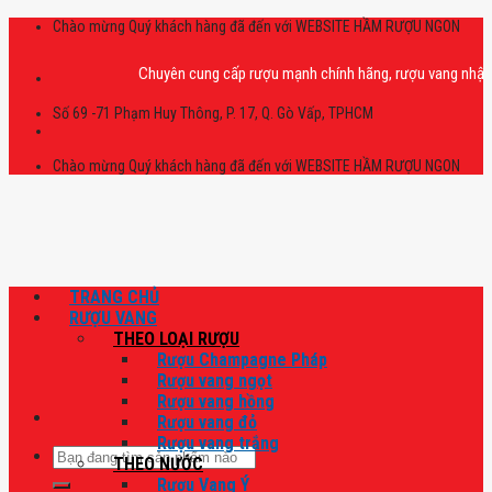
Skip
Chào mừng Quý khách hàng đã đến với WEBSITE HẦM RƯỢU NGON
to
content
Chuyên cung cấp rượu mạnh chính hãng, rượu vang nhập khẩu ca
Số 69 -71 Phạm Huy Thông, P. 17, Q. Gò Vấp, TPHCM
Chào mừng Quý khách hàng đã đến với WEBSITE HẦM RƯỢU NGON
TRANG CHỦ
RƯỢU VANG
THEO LOẠI RƯỢU
Rượu Champagne Pháp
Rượu vang ngọt
Rượu vang hồng
Rượu vang đỏ
Rượu vang trắng
Tìm
THEO NƯỚC
kiếm:
Rượu Vang Ý