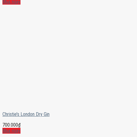
Mua ngay
Christie’s London Dry Gin
700.000
₫
Mua ngay