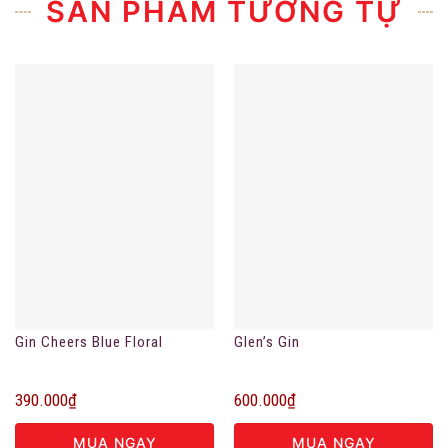
SẢN PHẨM TƯƠNG TỰ
Gin Cheers Blue Floral
Glen’s Gin
390.000
₫
600.000
₫
MUA NGAY
MUA NGAY