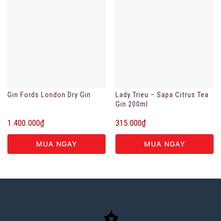
Gin Fords London Dry Gin
Lady Trieu – Sapa Citrus Tea
Gin 200ml
1.400.000
₫
315.000
₫
MUA NGAY
MUA NGAY