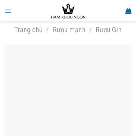
Skip
to
content
Trang chủ
/
Rượu mạnh
/
Rượu Gin