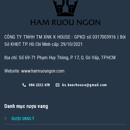
CÔNG TY TNHH TM XNK K HOUSE - GPKD số 0317003916 | Bởi
Sở KHĐT TP. Hồ Chí Minh cấp: 29/10/2021
Địa chỉ: Số 69-71 Phạm Huy Thông, P. 17, Q. Gò Vấp, TPHCM
Website: www.hamruoungon.com
084.2222.678
ks.beerhouse@gmail.com
Danh mục rượu vang
RƯỢU VANG Ý