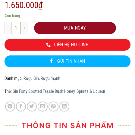
1.650.000
₫
Còn hàng
Gin Forty Spotted Tassie Bush Honey số lượng
MUA NGAY
LIÊN HỆ HOTLINE
GỬI TIN NHẮN
Danh mục:
Rượu Gin
,
Rượu mạnh
Thẻ:
Gin Forty Spotted Tassie Bush Honey
,
Spririts & Liqueur
THÔNG TIN SẢN PHẨM