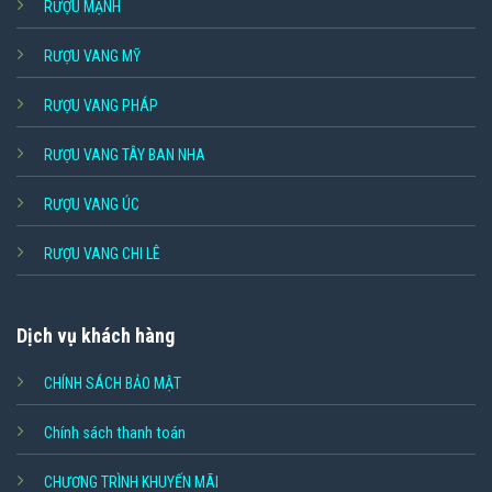
RƯỢU MẠNH
RƯỢU VANG MỸ
RƯỢU VANG PHÁP
RƯỢU VANG TÂY BAN NHA
RƯỢU VANG ÚC
RƯỢU VANG CHI LÊ
Dịch vụ khách hàng
CHÍNH SÁCH BẢO MẬT
Chính sách thanh toán
CHƯƠNG TRÌNH KHUYẾN MÃI