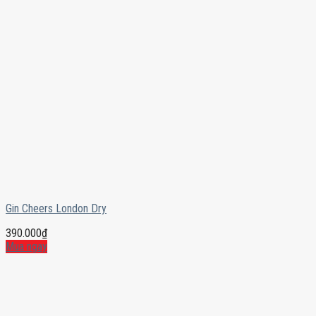
Gin Cheers London Dry
390.000
₫
Mua ngay