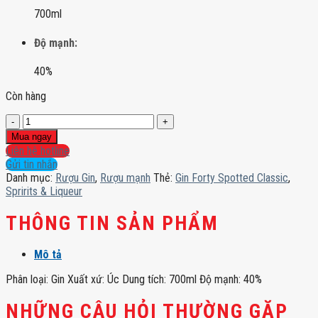
700ml
Độ mạnh:
40%
Còn hàng
Gin
Forty
Mua ngay
Spotted
Liên hệ hotline
Classic
Gửi tin nhắn
số
Danh mục:
Rượu Gin
,
Rượu mạnh
Thẻ:
Gin Forty Spotted Classic
,
lượng
Spririts & Liqueur
THÔNG TIN SẢN PHẨM
Mô tả
Phân loại: Gin Xuất xứ: Úc Dung tích: 700ml Độ mạnh: 40%
NHỮNG CÂU HỎI THƯỜNG GẶP