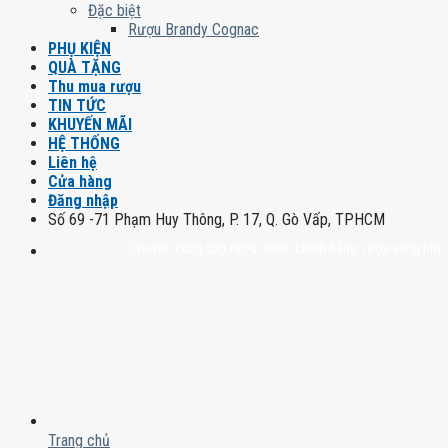
Đặc biệt
Rượu Brandy Cognac
PHỤ KIỆN
QUÀ TẶNG
Thu mua rượu
TIN TỨC
KHUYẾN MÃI
HỆ THỐNG
Liên hệ
Cửa hàng
Đăng nhập
Số 69 -71 Phạm Huy Thông, P. 17, Q. Gò Vấp, TPHCM
Chuyên cung cấp rượu mạnh chính hãng, rượu vang nhập khẩu ca
Trang chủ