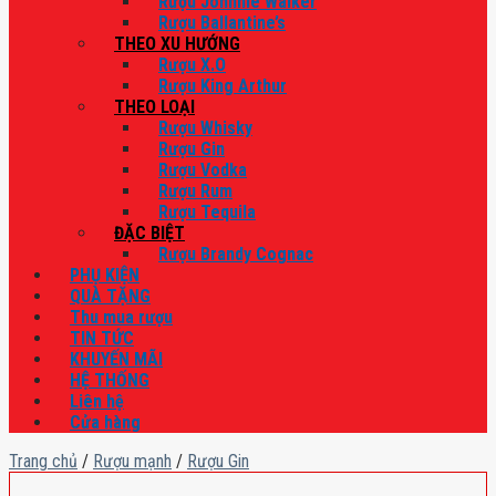
Rượu Johnnie Walker
Rượu Ballantine’s
THEO XU HƯỚNG
Rượu X.O
Rượu King Arthur
THEO LOẠI
Rượu Whisky
Rượu Gin
Rượu Vodka
Rượu Rum
Rượu Tequila
ĐẶC BIỆT
Rượu Brandy Cognac
PHỤ KIỆN
QUÀ TẶNG
Thu mua rượu
TIN TỨC
KHUYẾN MÃI
HỆ THỐNG
Liên hệ
Cửa hàng
Trang chủ
/
Rượu mạnh
/
Rượu Gin