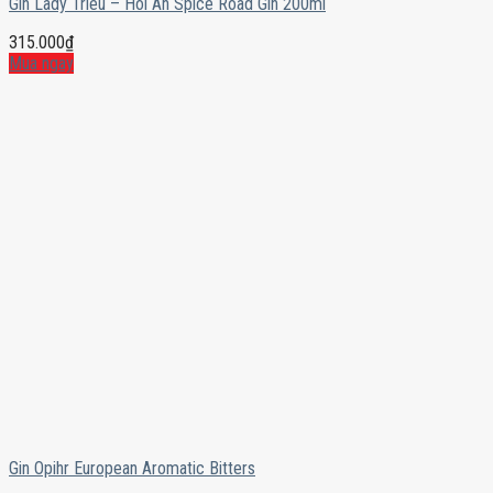
Gin Lady Trieu – Hoi An Spice Road Gin 200ml
315.000
₫
Mua ngay
Gin Opihr European Aromatic Bitters