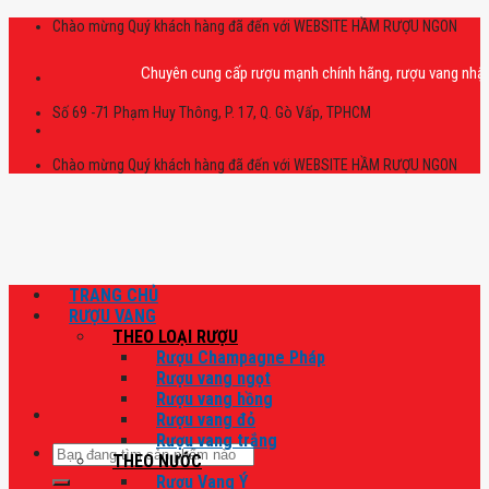
Skip
Chào mừng Quý khách hàng đã đến với WEBSITE HẦM RƯỢU NGON
to
content
Chuyên cung cấp rượu mạnh chính hãng, rượu vang nhập khẩu ca
Số 69 -71 Phạm Huy Thông, P. 17, Q. Gò Vấp, TPHCM
Chào mừng Quý khách hàng đã đến với WEBSITE HẦM RƯỢU NGON
TRANG CHỦ
RƯỢU VANG
THEO LOẠI RƯỢU
Rượu Champagne Pháp
Rượu vang ngọt
Rượu vang hồng
Rượu vang đỏ
Rượu vang trắng
Tìm
THEO NƯỚC
kiếm:
Rượu Vang Ý