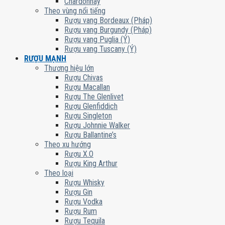
Chardonnay
Theo vùng nổi tiếng
Rượu vang Bordeaux (Pháp)
Rượu vang Burgundy (Pháp)
Rượu vang Puglia (Ý)
Rượu vang Tuscany (Ý)
RƯỢU MẠNH
Thương hiệu lớn
Rượu Chivas
Rượu Macallan
Rượu The Glenlivet
Rượu Glenfiddich
Rượu Singleton
Rượu Johnnie Walker
Rượu Ballantine’s
Theo xu hướng
Rượu X.O
Rượu King Arthur
Theo loại
Rượu Whisky
Rượu Gin
Rượu Vodka
Rượu Rum
Rượu Tequila