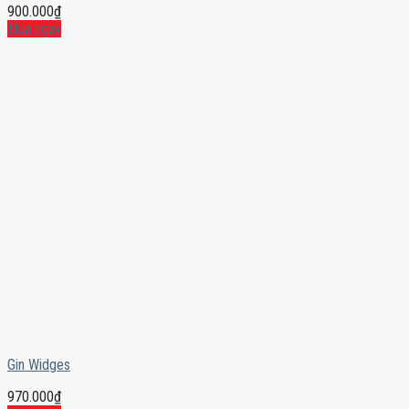
900.000
₫
Mua ngay
Gin Widges
970.000
₫