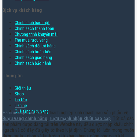
Dịch vụ khách hàng
Chính sách bảo mật
Chính sách thanh toán
Chương trình khuyến mãi
Thu mua rượu vang
Chính sách đổi trả hàng
Chính sách hoàn tiền
Chính sách giao hàng
Chính sách bảo hành
Thông tin
Giới thiệu
Shop
Tin tức
Liên hệ
Quà tặng rượu vang
Hamruoungon.vn
là một doanh nghiệp kinh doanh các sản phẩm về
Rượu vang chính hãng
,
rượu mạnh nhập khẩu cao cấp
. Tất cả các
sản phẩm được đăng tải trên Website này đều được nhập khẩu chính
ngạch và có đầy đủ giấy tờ theo luật định. Chúng tôi luôn mong muốn
được sự lựa chọn và tin tưởng từ khách hàng, cũng như cam kết