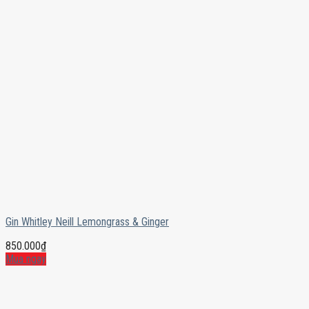
Gin Whitley Neill Lemongrass & Ginger
850.000
₫
Mua ngay