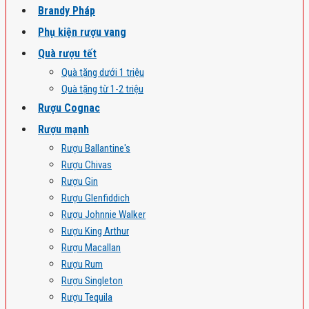
Brandy Pháp
Phụ kiện rượu vang
Quà rượu tết
Quà tặng dưới 1 triệu
Quà tặng từ 1-2 triệu
Rượu Cognac
Rượu mạnh
Rượu Ballantine's
Rượu Chivas
Rượu Gin
Rượu Glenfiddich
Rượu Johnnie Walker
Rượu King Arthur
Rượu Macallan
Rượu Rum
Rượu Singleton
Rượu Tequila