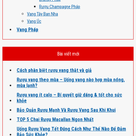
Rượu Champagne Pháp
Vang Tây Ban Nha
Vang Úc
Vang Pháp
Bài viết mới
Cách phân biệt rượu vang thật và giả
Rượu vang theo mùa – Uống vang nào hợp mùa nóng,
mùa lạnh?
Rượu vang ít calo – Bí quyết giữ dáng & tốt cho sức
khỏe
Bảo Quản Rượu Mạnh Và Rượu Vang Sau Khi Khui
TOP 5 Chai Rượu Macallan Ngon Nhất
Uống Rượu Vang Tết Đúng Cách Như Thế Nào Để Đảm
Bảo Sức Khỏe?