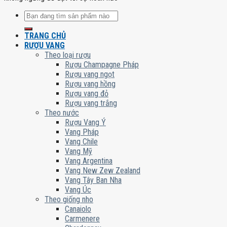
Tìm
kiếm:
TRANG CHỦ
RƯỢU VANG
Theo loại rượu
Rượu Champagne Pháp
Rượu vang ngọt
Rượu vang hồng
Rượu vang đỏ
Rượu vang trắng
Theo nước
Rượu Vang Ý
Vang Pháp
Vang Chile
Vang Mỹ
Vang Argentina
Vang New Zew Zealand
Vang Tây Ban Nha
Vang Úc
Theo giống nho
Canaiolo
Carmenere