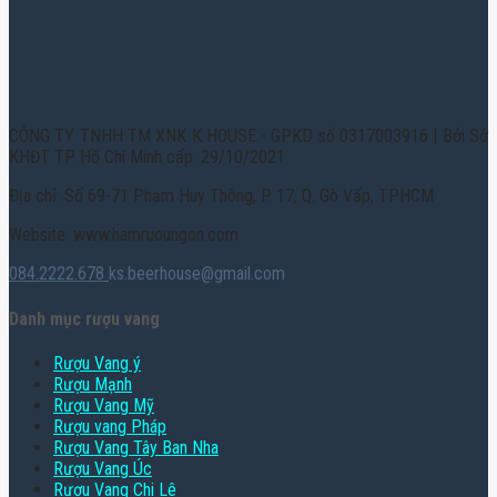
CÔNG TY TNHH TM XNK K HOUSE - GPKD số 0317003916 | Bởi Sở
KHĐT TP. Hồ Chí Minh cấp: 29/10/2021
Địa chỉ: Số 69-71 Phạm Huy Thông, P. 17, Q. Gò Vấp, TPHCM
Website: www.hamruoungon.com
084.2222.678
ks.beerhouse@gmail.com
Danh mục rượu vang
Rượu Vang ý
Rượu Mạnh
Rượu Vang Mỹ
Rượu vang Pháp
Rượu Vang Tây Ban Nha
Rượu Vang Úc
Rượu Vang Chi Lê