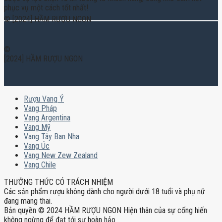
phục vụ một cách tốt nhất!
© [2024] HẦM RƯỢU NGON
©
[2024] HẦM RƯỢU NGON
Rượu Vang Ý
Vang Pháp
Vang Argentina
Vang Mỹ
Vang Tây Ban Nha
Vang Úc
Vang New Zew Zealand
Vang Chile
THƯỞNG THỨC CÓ TRÁCH NHIỆM
Các sản phẩm rượu không dành cho người dưới 18 tuổi và phụ nữ
đang mang thai.
Bản quyền © 2024 HẦM RƯỢU NGON Hiện thân của sự cống hiến
không ngừng để đạt tới sự hoàn hảo