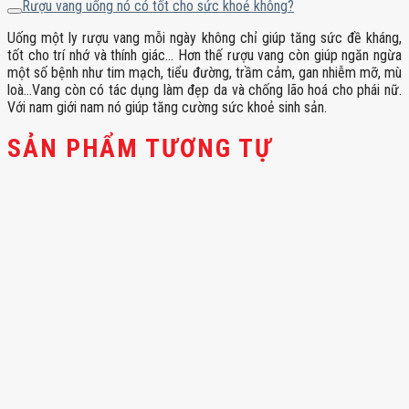
Rượu vang uống nó có tốt cho sức khoẻ không?
Uống một ly rượu vang mỗi ngày không chỉ giúp tăng sức đề kháng,
tốt cho trí nhớ và thính giác… Hơn thế rượu vang còn giúp ngăn ngừa
một số bệnh như tim mạch, tiểu đường, trầm cảm, gan nhiễm mỡ, mù
loà…Vang còn có tác dụng làm đẹp da và chống lão hoá cho phái nữ.
Với nam giới nam nó giúp tăng cường sức khoẻ sinh sản.
SẢN PHẨM TƯƠNG TỰ