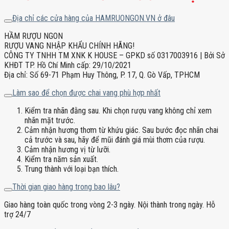
Địa chỉ các cửa hàng của HAMRUONGON.VN ở đâu
HẦM RƯỢU NGON
RƯỢU VANG NHẬP KHẨU CHÍNH HÃNG!
CÔNG TY TNHH TM XNK K HOUSE – GPKD số 0317003916 | Bởi Sở
KHĐT TP. Hồ Chí Minh cấp: 29/10/2021
Địa chỉ: Số 69-71 Phạm Huy Thông, P. 17, Q. Gò Vấp, TPHCM
Làm sao để chọn được chai vang phù hợp nhất
Kiểm tra nhãn đằng sau. Khi chọn rượu vang không chỉ xem
nhãn mặt trước.
Cảm nhận hương thơm từ khứu giác. Sau bước đọc nhãn chai
cả trước và sau, hãy để mũi đánh giá mùi thơm của rượu.
Cảm nhận hương vị từ lưỡi.
Kiểm tra năm sản xuất.
Trung thành với loại bạn thích.
Thời gian giao hàng trong bao lâu?
Giao hàng toàn quốc trong vòng 2-3 ngày. Nội thành trong ngày. Hỗ
trợ 24/7