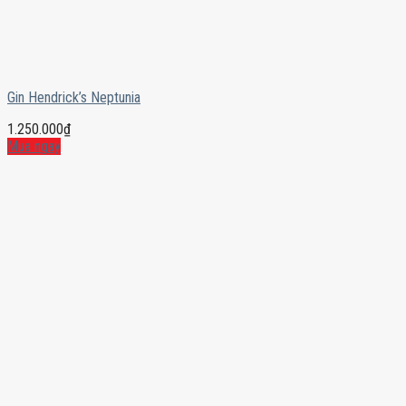
Gin Hendrick’s Neptunia
1.250.000
₫
Mua ngay