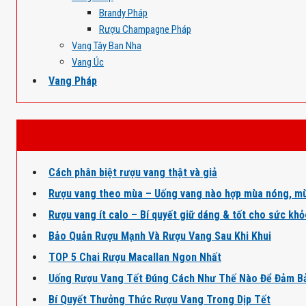
Brandy Pháp
Rượu Champagne Pháp
Vang Tây Ban Nha
Vang Úc
Vang Pháp
Cách phân biệt rượu vang thật và giả
Rượu vang theo mùa – Uống vang nào hợp mùa nóng, mù
Rượu vang ít calo – Bí quyết giữ dáng & tốt cho sức kh
Bảo Quản Rượu Mạnh Và Rượu Vang Sau Khi Khui
TOP 5 Chai Rượu Macallan Ngon Nhất
Uống Rượu Vang Tết Đúng Cách Như Thế Nào Để Đảm B
Bí Quyết Thưởng Thức Rượu Vang Trong Dịp Tết