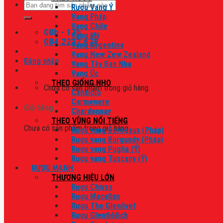
Tìm
Rượu Vang Ý
kiếm:
Vang Pháp
Vang Chile
08h - 17h
Vang Mỹ
084.2222.678
Vang Argentina
Vang New Zew Zealand
Đăng nhập
Vang Tây Ban Nha
Vang Úc
THEO GIỐNG NHO
Chưa có sản phẩm trong giỏ hàng.
Canaiolo
Carmenere
Giỏ hàng
Chardonnay
THEO VÙNG NỔI TIẾNG
Chưa có sản phẩm trong giỏ hàng.
Rượu vang Bordeaux (Pháp)
Rượu vang Burgundy (Pháp)
Rượu vang Puglia (Ý)
Rượu vang Tuscany (Ý)
RƯỢU MẠNH
THƯƠNG HIỆU LỚN
Rượu Chivas
Rượu Macallan
Rượu The Glenlivet
Rượu Glenfiddich