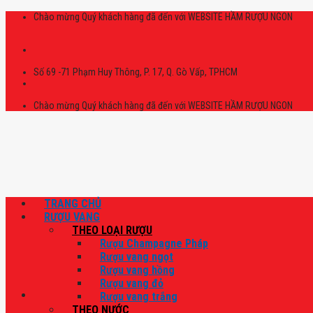
Skip
Chào mừng Quý khách hàng đã đến với WEBSITE HẦM RƯỢU NGON
to
content
Số 69 -71 Phạm Huy Thông, P. 17, Q. Gò Vấp, TPHCM
Chào mừng Quý khách hàng đã đến với WEBSITE HẦM RƯỢU NGON
TRANG CHỦ
RƯỢU VANG
THEO LOẠI RƯỢU
Rượu Champagne Pháp
Rượu vang ngọt
Rượu vang hồng
Rượu vang đỏ
Rượu vang trắng
THEO NƯỚC