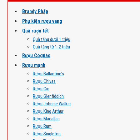
Brandy Pháp
Phụ kiện rượu vang
Quà rượu tết
Quà tặng dưới 1 triệu
Quà tặng từ 1-2 triệu
Rượu Cognac
Rượu mạnh
Rượu Ballantine's
Rượu Chivas
Rượu Gin
Rượu Glenfiddich
Rượu Johnnie Walker
Rượu King Arthur
Rượu Macallan
Rượu Rum
Rượu Singleton