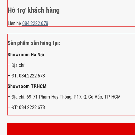
Hỗ trợ khách hàng
Liên hệ
084.2222.678
Sản phẩm sẵn hàng tại:
Showroom Hà Nội
– Địa chỉ:
– ĐT: 084.2222.678
Showroom TP.HCM
– Địa chỉ: 69-71 Phạm Huy Thông, P.17, Q. Gò Vấp, TP HCM
– ĐT: 084.2222.678