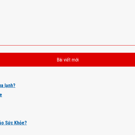
Bài viết mới
a lạnh?
ỏe
ảo Sức Khỏe?