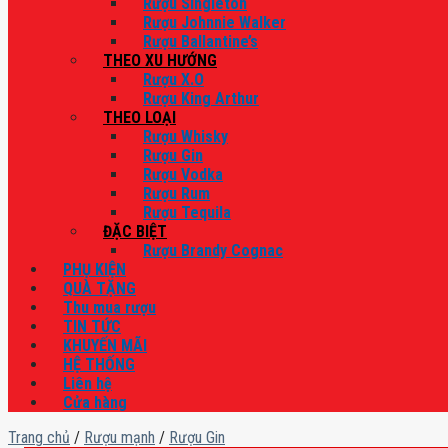
Rượu Singleton
Rượu Johnnie Walker
Rượu Ballantine’s
THEO XU HƯỚNG
Rượu X.O
Rượu King Arthur
THEO LOẠI
Rượu Whisky
Rượu Gin
Rượu Vodka
Rượu Rum
Rượu Tequila
ĐẶC BIỆT
Rượu Brandy Cognac
PHỤ KIỆN
QUÀ TẶNG
Thu mua rượu
TIN TỨC
KHUYẾN MÃI
HỆ THỐNG
Liên hệ
Cửa hàng
Trang chủ
/
Rượu mạnh
/
Rượu Gin