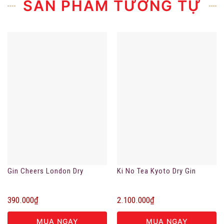
SẢN PHẨM TƯƠNG TỰ
Gin Cheers London Dry
Ki No Tea Kyoto Dry Gin
390.000
₫
2.100.000
₫
MUA NGAY
MUA NGAY