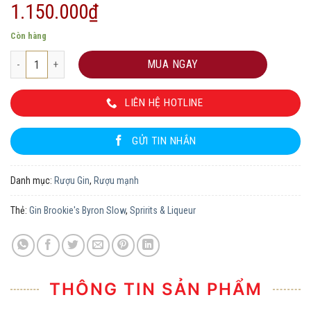
1.150.000
₫
Còn hàng
Gin Brookie's Byron Slow số lượng
MUA NGAY
LIÊN HỆ HOTLINE
GỬI TIN NHẮN
Danh mục:
Rượu Gin
,
Rượu mạnh
Thẻ:
Gin Brookie's Byron Slow
,
Spririts & Liqueur
THÔNG TIN SẢN PHẨM