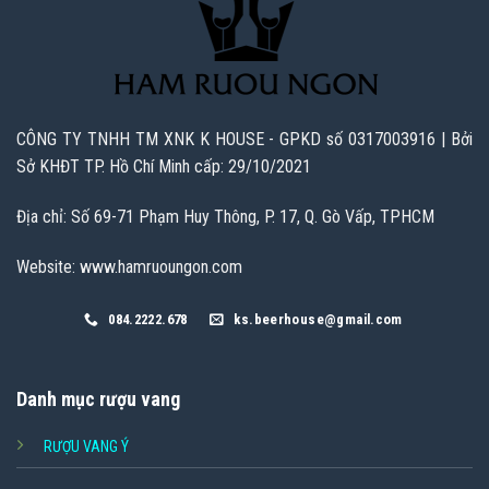
CÔNG TY TNHH TM XNK K HOUSE - GPKD số 0317003916 | Bởi
Sở KHĐT TP. Hồ Chí Minh cấp: 29/10/2021
Địa chỉ: Số 69-71 Phạm Huy Thông, P. 17, Q. Gò Vấp, TPHCM
Website: www.hamruoungon.com
084.2222.678
ks.beerhouse@gmail.com
Danh mục rượu vang
RƯỢU VANG Ý