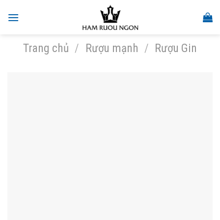
Skip
to
content
Trang chủ
/
Rượu mạnh
/
Rượu Gin