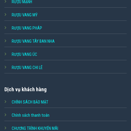
RƯỢU MẠNH
RƯỢU VANG MỸ
RƯỢU VANG PHÁP
RƯỢU VANG TÂY BAN NHA
RƯỢU VANG ÚC
RƯỢU VANG CHI LÊ
Dịch vụ khách hàng
CHÍNH SÁCH BẢO MẬT
Chính sách thanh toán
CHƯƠNG TRÌNH KHUYẾN MÃI