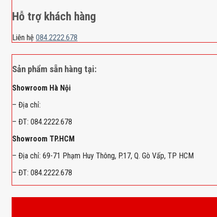
Hỗ trợ khách hàng
Liên hệ
084.2222.678
Sản phẩm sẵn hàng tại:
Showroom Hà Nội
– Địa chỉ:
– ĐT: 084.2222.678
Showroom TP.HCM
– Địa chỉ: 69-71 Phạm Huy Thông, P.17, Q. Gò Vấp, TP HCM
– ĐT: 084.2222.678