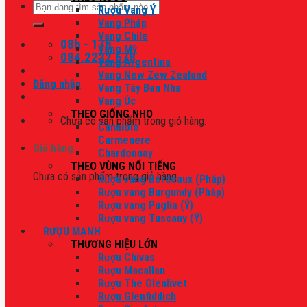
Tìm
Rượu Vang Ý
kiếm:
Vang Pháp
Vang Chile
08h - 17h
Vang Mỹ
084.2222.678
Vang Argentina
Vang New Zew Zealand
Đăng nhập
Vang Tây Ban Nha
Vang Úc
THEO GIỐNG NHO
Chưa có sản phẩm trong giỏ hàng.
Canaiolo
Carmenere
Giỏ hàng
Chardonnay
THEO VÙNG NỔI TIẾNG
Chưa có sản phẩm trong giỏ hàng.
Rượu vang Bordeaux (Pháp)
Rượu vang Burgundy (Pháp)
Rượu vang Puglia (Ý)
Rượu vang Tuscany (Ý)
RƯỢU MẠNH
THƯƠNG HIỆU LỚN
Rượu Chivas
Rượu Macallan
Rượu The Glenlivet
Rượu Glenfiddich