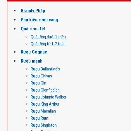
Brandy Pháp
Phụ kiện rượu vang
Quà rượu tết
Quà tặng dưới 1 triệu
Quà tặng từ 1-2 triệu
Rượu Cognac
Rượu mạnh
Rượu Ballantine's
Rượu Chivas
Rượu Gin
Rượu Glenfiddich
Rượu Johnnie Walker
Rượu King Arthur
Rượu Macallan
Rượu Rum
Rượu Singleton