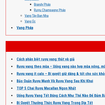
Brandy Pháp
Rượu Champagne Pháp
Vang Tây Ban Nha
Vang Úc
Vang Pháp
Cách phân biệt rượu vang thật và giả
Rượu vang theo mùa – Uống vang nào hợp mùa nóng, mù
Rượu vang ít calo – Bí quyết giữ dáng & tốt cho sức kh
Bảo Quản Rượu Mạnh Và Rượu Vang Sau Khi Khui
TOP 5 Chai Rượu Macallan Ngon Nhất
Uống Rượu Vang Tết Đúng Cách Như Thế Nào Để Đảm B
Bí Quyết Thưởng Thức Rượu Vang Trong Dịp Tết