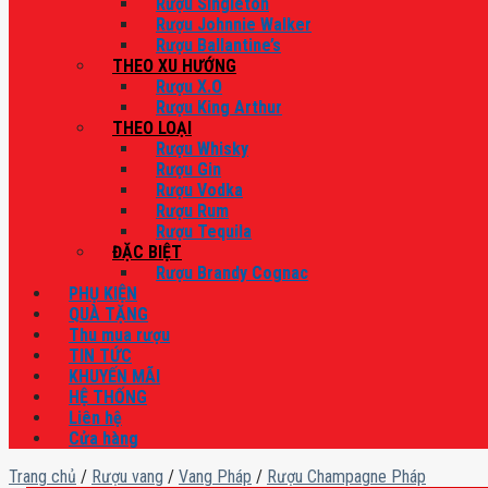
Rượu Singleton
Rượu Johnnie Walker
Rượu Ballantine’s
THEO XU HƯỚNG
Rượu X.O
Rượu King Arthur
THEO LOẠI
Rượu Whisky
Rượu Gin
Rượu Vodka
Rượu Rum
Rượu Tequila
ĐẶC BIỆT
Rượu Brandy Cognac
PHỤ KIỆN
QUÀ TẶNG
Thu mua rượu
TIN TỨC
KHUYẾN MÃI
HỆ THỐNG
Liên hệ
Cửa hàng
Trang chủ
/
Rượu vang
/
Vang Pháp
/
Rượu Champagne Pháp