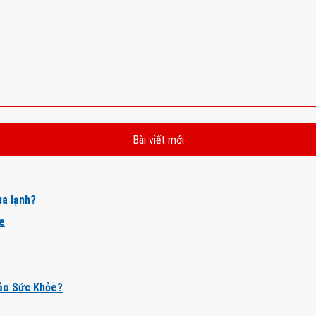
Bài viết mới
a lạnh?
ỏe
ảo Sức Khỏe?