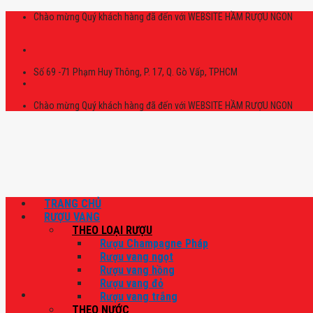
Skip
Chào mừng Quý khách hàng đã đến với WEBSITE HẦM RƯỢU NGON
to
content
Số 69 -71 Phạm Huy Thông, P. 17, Q. Gò Vấp, TPHCM
Chào mừng Quý khách hàng đã đến với WEBSITE HẦM RƯỢU NGON
TRANG CHỦ
RƯỢU VANG
THEO LOẠI RƯỢU
Rượu Champagne Pháp
Rượu vang ngọt
Rượu vang hồng
Rượu vang đỏ
Rượu vang trắng
THEO NƯỚC