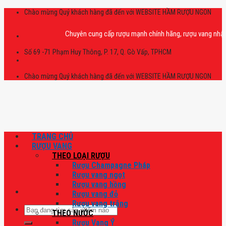
Skip
Chào mừng Quý khách hàng đã đến với WEBSITE HẦM RƯỢU NGON
to
content
Chuyên cung cấp rượu mạnh chính hãng, rượu vang nhập khẩu ca
Số 69 -71 Phạm Huy Thông, P. 17, Q. Gò Vấp, TPHCM
Chào mừng Quý khách hàng đã đến với WEBSITE HẦM RƯỢU NGON
TRANG CHỦ
RƯỢU VANG
THEO LOẠI RƯỢU
Rượu Champagne Pháp
Rượu vang ngọt
Rượu vang hồng
Rượu vang đỏ
Rượu vang trắng
Tìm
THEO NƯỚC
kiếm:
Rượu Vang Ý