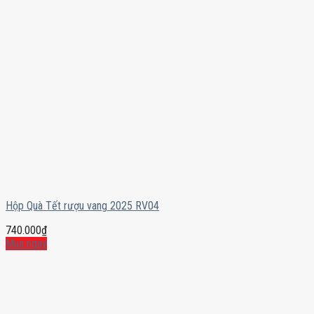
Hộp Quà Tết rượu vang 2025 RV04
740.000
₫
Mua ngay