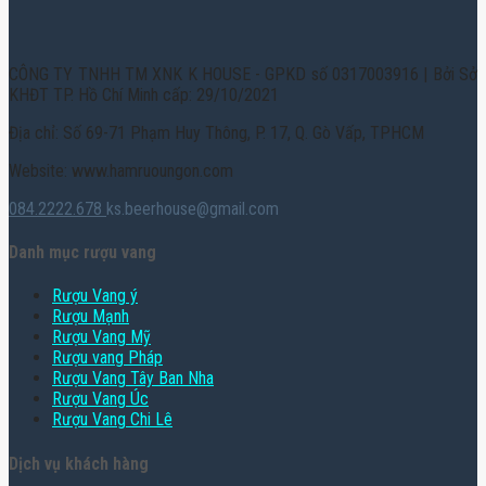
CÔNG TY TNHH TM XNK K HOUSE - GPKD số 0317003916 | Bởi Sở
KHĐT TP. Hồ Chí Minh cấp: 29/10/2021
Địa chỉ: Số 69-71 Phạm Huy Thông, P. 17, Q. Gò Vấp, TPHCM
Website: www.hamruoungon.com
084.2222.678
ks.beerhouse@gmail.com
Danh mục rượu vang
Rượu Vang ý
Rượu Mạnh
Rượu Vang Mỹ
Rượu vang Pháp
Rượu Vang Tây Ban Nha
Rượu Vang Úc
Rượu Vang Chi Lê
Dịch vụ khách hàng