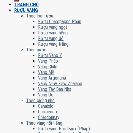
TRANG CHỦ
RƯỢU VANG
Theo loại rượu
Rượu Champagne Pháp
Rượu vang ngọt
Rượu vang hồng
Rượu vang đỏ
Rượu vang trắng
Theo nước
Rượu Vang Ý
Vang Pháp
Vang Chile
Vang Mỹ
Vang Argentina
Vang New Zew Zealand
Vang Tây Ban Nha
Vang Úc
Theo giống nho
Canaiolo
Carmenere
Chardonnay
Theo vùng nổi tiếng
Rượu vang Bordeaux (Pháp)