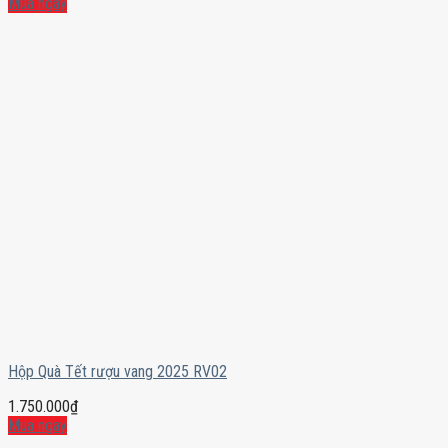
Mua ngay
Hộp Quà Tết rượu vang 2025 RV02
1.750.000
₫
Mua ngay