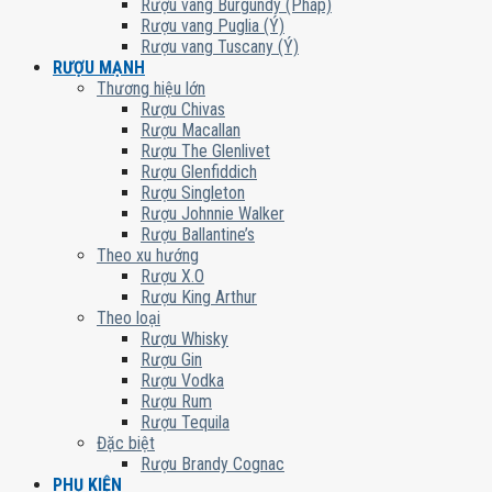
Rượu vang Burgundy (Pháp)
Rượu vang Puglia (Ý)
Rượu vang Tuscany (Ý)
RƯỢU MẠNH
Thương hiệu lớn
Rượu Chivas
Rượu Macallan
Rượu The Glenlivet
Rượu Glenfiddich
Rượu Singleton
Rượu Johnnie Walker
Rượu Ballantine’s
Theo xu hướng
Rượu X.O
Rượu King Arthur
Theo loại
Rượu Whisky
Rượu Gin
Rượu Vodka
Rượu Rum
Rượu Tequila
Đặc biệt
Rượu Brandy Cognac
PHỤ KIỆN