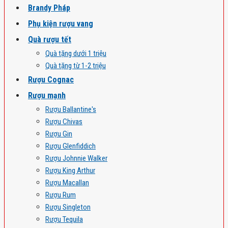
Brandy Pháp
Phụ kiện rượu vang
Quà rượu tết
Quà tặng dưới 1 triệu
Quà tặng từ 1-2 triệu
Rượu Cognac
Rượu mạnh
Rượu Ballantine's
Rượu Chivas
Rượu Gin
Rượu Glenfiddich
Rượu Johnnie Walker
Rượu King Arthur
Rượu Macallan
Rượu Rum
Rượu Singleton
Rượu Tequila