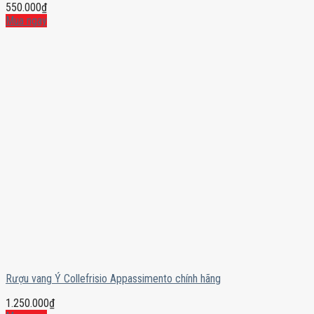
550.000
₫
Mua ngay
Rượu vang Ý Collefrisio Appassimento chính hãng
1.250.000
₫