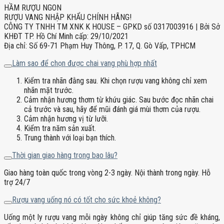
HẦM RƯỢU NGON
RƯỢU VANG NHẬP KHẨU CHÍNH HÃNG!
CÔNG TY TNHH TM XNK K HOUSE – GPKD số 0317003916 | Bởi Sở
KHĐT TP. Hồ Chí Minh cấp: 29/10/2021
Địa chỉ: Số 69-71 Phạm Huy Thông, P. 17, Q. Gò Vấp, TPHCM
Làm sao để chọn được chai vang phù hợp nhất
Kiểm tra nhãn đằng sau. Khi chọn rượu vang không chỉ xem
nhãn mặt trước.
Cảm nhận hương thơm từ khứu giác. Sau bước đọc nhãn chai
cả trước và sau, hãy để mũi đánh giá mùi thơm của rượu.
Cảm nhận hương vị từ lưỡi.
Kiểm tra năm sản xuất.
Trung thành với loại bạn thích.
Thời gian giao hàng trong bao lâu?
Giao hàng toàn quốc trong vòng 2-3 ngày. Nội thành trong ngày. Hỗ
trợ 24/7
Rượu vang uống nó có tốt cho sức khoẻ không?
Uống một ly rượu vang mỗi ngày không chỉ giúp tăng sức đề kháng,