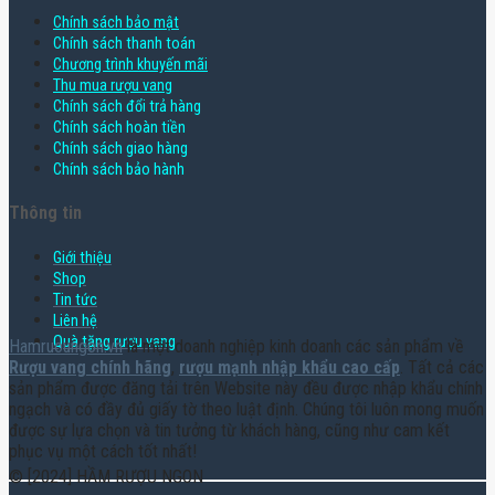
Chính sách bảo mật
Chính sách thanh toán
Chương trình khuyến mãi
Thu mua rượu vang
Chính sách đổi trả hàng
Chính sách hoàn tiền
Chính sách giao hàng
Chính sách bảo hành
Thông tin
Giới thiệu
Shop
Tin tức
Liên hệ
Quà tặng rượu vang
Hamruoungon.vn
là một doanh nghiệp kinh doanh các sản phẩm về
Rượu vang chính hãng
,
rượu mạnh nhập khẩu cao cấp
. Tất cả các
sản phẩm được đăng tải trên Website này đều được nhập khẩu chính
ngạch và có đầy đủ giấy tờ theo luật định. Chúng tôi luôn mong muốn
được sự lựa chọn và tin tưởng từ khách hàng, cũng như cam kết
phục vụ một cách tốt nhất!
© [2024] HẦM RƯỢU NGON