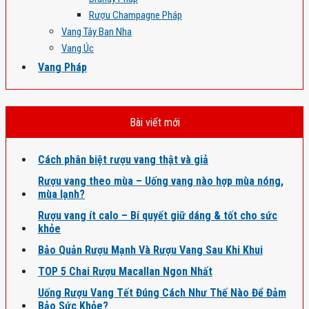
Rượu Champagne Pháp
Vang Tây Ban Nha
Vang Úc
Vang Pháp
Bài viết mới
Cách phân biệt rượu vang thật và giả
Rượu vang theo mùa – Uống vang nào hợp mùa nóng,
mùa lạnh?
Rượu vang ít calo – Bí quyết giữ dáng & tốt cho sức
khỏe
Bảo Quản Rượu Mạnh Và Rượu Vang Sau Khi Khui
TOP 5 Chai Rượu Macallan Ngon Nhất
Uống Rượu Vang Tết Đúng Cách Như Thế Nào Để Đảm
Bảo Sức Khỏe?