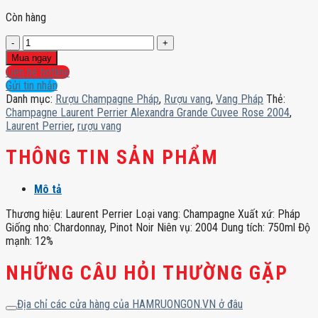
Còn hàng
Champagne
Laurent
Mua ngay
Perrier
Liên hệ hotline
Alexandra
Gửi tin nhắn
Grande
Danh mục:
Rượu Champagne Pháp
,
Rượu vang
,
Vang Pháp
Thẻ:
Cuvee
Champagne Laurent Perrier Alexandra Grande Cuvee Rose 2004
,
Rose
Laurent Perrier
,
rượu vang
2004
số
THÔNG TIN SẢN PHẨM
lượng
Mô tả
Thương hiệu: Laurent Perrier Loại vang: Champagne Xuất xứ: Pháp
Giống nho: Chardonnay, Pinot Noir Niên vụ: 2004 Dung tích: 750ml Độ
mạnh: 12%
NHỮNG CÂU HỎI THƯỜNG GẶP
Địa chỉ các cửa hàng của HAMRUONGON.VN ở đâu