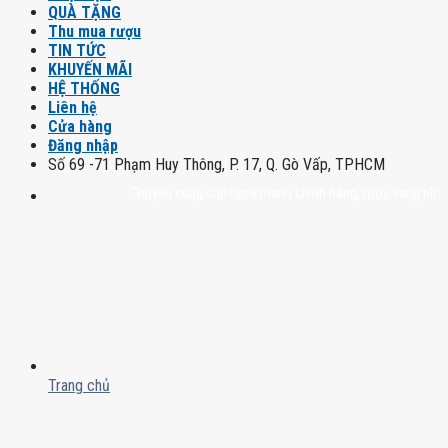
QUÀ TẶNG
Thu mua rượu
TIN TỨC
KHUYẾN MÃI
HỆ THỐNG
Liên hệ
Cửa hàng
Đăng nhập
Số 69 -71 Phạm Huy Thông, P. 17, Q. Gò Vấp, TPHCM
Chuyên cung cấp rượu mạnh chính hãng, rượu vang nhập khẩu ca
Trang chủ