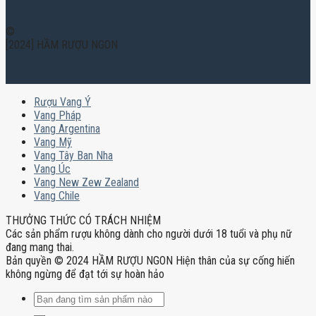
©
[2024] HẦM RƯỢU NGON
Rượu Vang Ý
Vang Pháp
Vang Argentina
Vang Mỹ
Vang Tây Ban Nha
Vang Úc
Vang New Zew Zealand
Vang Chile
THƯỞNG THỨC CÓ TRÁCH NHIỆM
Các sản phẩm rượu không dành cho người dưới 18 tuổi và phụ nữ
đang mang thai.
Bản quyền © 2024 HẦM RƯỢU NGON Hiện thân của sự cống hiến
không ngừng để đạt tới sự hoàn hảo
Tìm
kiếm: