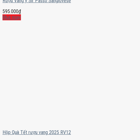
Rượu Vang ý Sir Passo Sangiovese
595.000
₫
Mua ngay
Hộp Quà Tết rượu vang 2025 RV12