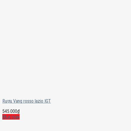
Rượu Vang rosso lazio IGT
545.000
₫
Mua ngay