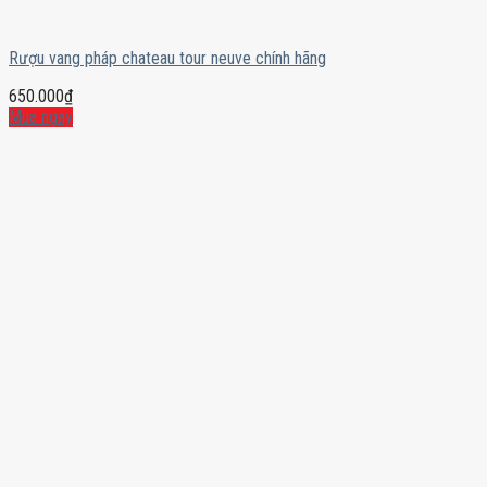
Rượu vang pháp chateau tour neuve chính hãng
650.000
₫
Mua ngay