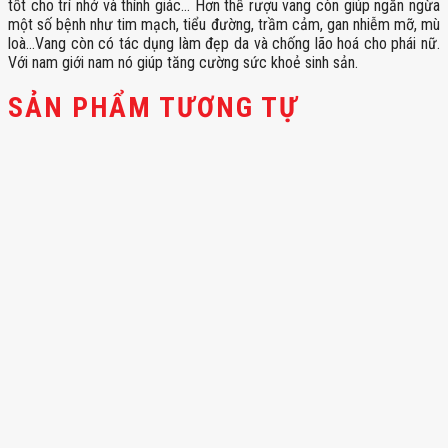
tốt cho trí nhớ và thính giác… Hơn thế rượu vang còn giúp ngăn ngừa
một số bệnh như tim mạch, tiểu đường, trầm cảm, gan nhiễm mỡ, mù
loà…Vang còn có tác dụng làm đẹp da và chống lão hoá cho phái nữ.
Với nam giới nam nó giúp tăng cường sức khoẻ sinh sản.
SẢN PHẨM TƯƠNG TỰ