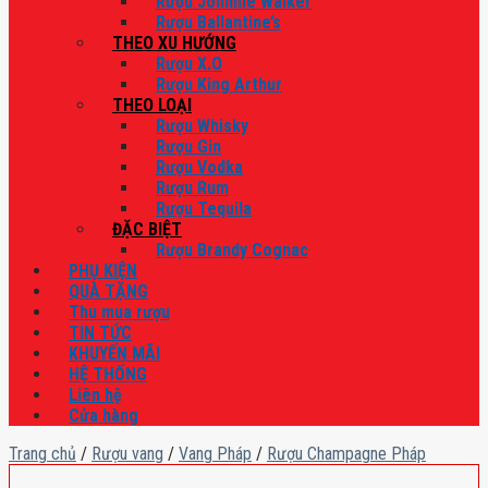
Rượu Johnnie Walker
Rượu Ballantine’s
THEO XU HƯỚNG
Rượu X.O
Rượu King Arthur
THEO LOẠI
Rượu Whisky
Rượu Gin
Rượu Vodka
Rượu Rum
Rượu Tequila
ĐẶC BIỆT
Rượu Brandy Cognac
PHỤ KIỆN
QUÀ TẶNG
Thu mua rượu
TIN TỨC
KHUYẾN MÃI
HỆ THỐNG
Liên hệ
Cửa hàng
Trang chủ
/
Rượu vang
/
Vang Pháp
/
Rượu Champagne Pháp