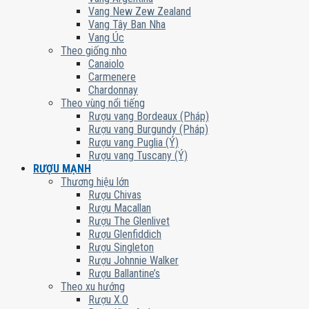
Vang New Zew Zealand
Vang Tây Ban Nha
Vang Úc
Theo giống nho
Canaiolo
Carmenere
Chardonnay
Theo vùng nổi tiếng
Rượu vang Bordeaux (Pháp)
Rượu vang Burgundy (Pháp)
Rượu vang Puglia (Ý)
Rượu vang Tuscany (Ý)
RƯỢU MẠNH
Thương hiệu lớn
Rượu Chivas
Rượu Macallan
Rượu The Glenlivet
Rượu Glenfiddich
Rượu Singleton
Rượu Johnnie Walker
Rượu Ballantine’s
Theo xu hướng
Rượu X.O