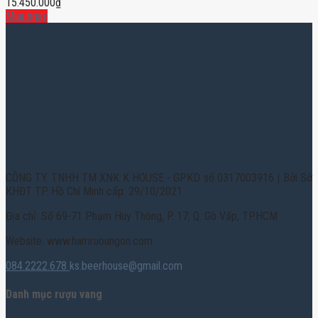
15.450.000
₫
Mua ngay
CÔNG TY TNHH TM XNK K HOUSE - GPKD số 0317003916 | Bởi Sở
KHĐT TP. Hồ Chí Minh cấp: 29/10/2021
Địa chỉ: Số 69-71 Phạm Huy Thông, P. 17, Q. Gò Vấp, TPHCM
Website: www.hamruoungon.com
084.2222.678
ks.beerhouse@gmail.com
Danh mục rượu vang