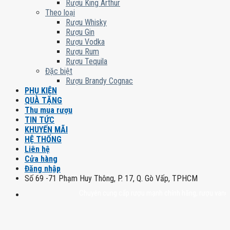
Rượu King Arthur
Theo loại
Rượu Whisky
Rượu Gin
Rượu Vodka
Rượu Rum
Rượu Tequila
Đặc biệt
Rượu Brandy Cognac
PHỤ KIỆN
QUÀ TẶNG
Thu mua rượu
TIN TỨC
KHUYẾN MÃI
HỆ THỐNG
Liên hệ
Cửa hàng
Đăng nhập
Số 69 -71 Phạm Huy Thông, P. 17, Q. Gò Vấp, TPHCM
Chuyên cung cấp rượu mạnh chính hãng, rượu vang nhập kh