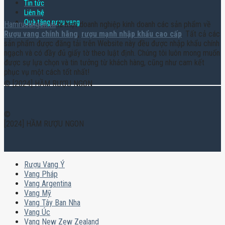
Tin tức
Liên hệ
Quà tặng rượu vang
Hamruoungon.vn
là một doanh nghiệp kinh doanh các sản phẩm về
Rượu vang chính hãng
,
rượu mạnh nhập khẩu cao cấp
. Tất cả các
sản phẩm được đăng tải trên Website này đều được nhập khẩu chính
ngạch và có đầy đủ giấy tờ theo luật định. Chúng tôi luôn mong muốn
được sự lựa chọn và tin tưởng từ khách hàng, cũng như cam kết
phục vụ một cách tốt nhất!
© [2024] HẦM RƯỢU NGON
©
[2024] HẦM RƯỢU NGON
Rượu Vang Ý
Vang Pháp
Vang Argentina
Vang Mỹ
Vang Tây Ban Nha
Vang Úc
Vang New Zew Zealand