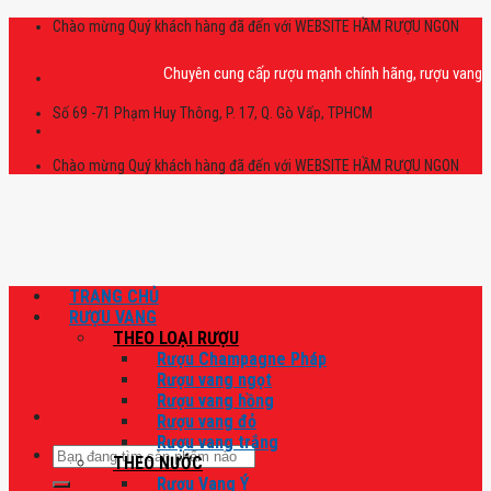
Skip
Chào mừng Quý khách hàng đã đến với WEBSITE HẦM RƯỢU NGON
to
content
Chuyên cung cấp rượu mạnh chính hãng, rượu vang nhập khẩ
Số 69 -71 Phạm Huy Thông, P. 17, Q. Gò Vấp, TPHCM
Chào mừng Quý khách hàng đã đến với WEBSITE HẦM RƯỢU NGON
TRANG CHỦ
RƯỢU VANG
THEO LOẠI RƯỢU
Rượu Champagne Pháp
Rượu vang ngọt
Rượu vang hồng
Rượu vang đỏ
Rượu vang trắng
Tìm
THEO NƯỚC
kiếm:
Rượu Vang Ý