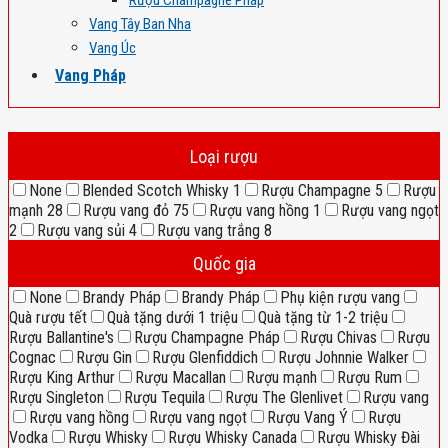
Rượu Champagne Pháp
Vang Tây Ban Nha
Vang Úc
Vang Pháp
Loại rượu
None
Blended Scotch Whisky
1
Rượu Champagne
5
Rượu
mạnh
28
Rượu vang đỏ
75
Rượu vang hồng
1
Rượu vang ngọt
2
Rượu vang sủi
4
Rượu vang trắng
8
Quốc gia
None
Brandy Pháp
Brandy Pháp
Phụ kiện rượu vang
Quà rượu tết
Quà tặng dưới 1 triệu
Quà tặng từ 1-2 triệu
Rượu Ballantine's
Rượu Champagne Pháp
Rượu Chivas
Rượu
Cognac
Rượu Gin
Rượu Glenfiddich
Rượu Johnnie Walker
Rượu King Arthur
Rượu Macallan
Rượu mạnh
Rượu Rum
Rượu Singleton
Rượu Tequila
Rượu The Glenlivet
Rượu vang
Rượu vang hồng
Rượu vang ngọt
Rượu Vang Ý
Rượu
Vodka
Rượu Whisky
Rượu Whisky Canada
Rượu Whisky Đài