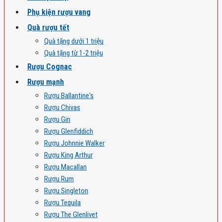
Phụ kiện rượu vang
Quà rượu tết
Quà tặng dưới 1 triệu
Quà tặng từ 1-2 triệu
Rượu Cognac
Rượu mạnh
Rượu Ballantine's
Rượu Chivas
Rượu Gin
Rượu Glenfiddich
Rượu Johnnie Walker
Rượu King Arthur
Rượu Macallan
Rượu Rum
Rượu Singleton
Rượu Tequila
Rượu The Glenlivet