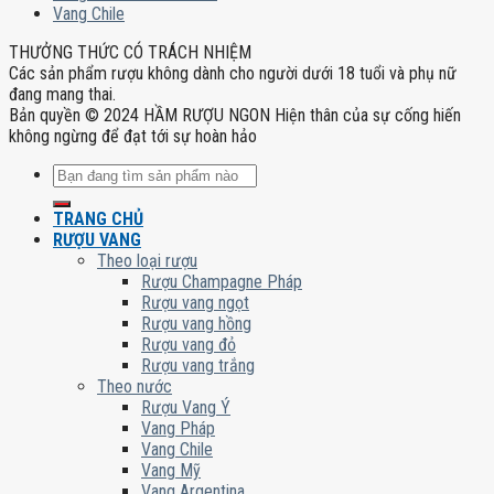
Vang Chile
THƯỞNG THỨC CÓ TRÁCH NHIỆM
Các sản phẩm rượu không dành cho người dưới 18 tuổi và phụ nữ
đang mang thai.
Bản quyền © 2024 HẦM RƯỢU NGON Hiện thân của sự cống hiến
không ngừng để đạt tới sự hoàn hảo
Tìm
kiếm:
TRANG CHỦ
RƯỢU VANG
Theo loại rượu
Rượu Champagne Pháp
Rượu vang ngọt
Rượu vang hồng
Rượu vang đỏ
Rượu vang trắng
Theo nước
Rượu Vang Ý
Vang Pháp
Vang Chile
Vang Mỹ
Vang Argentina