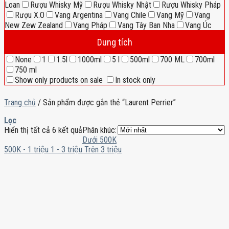
Loan
Rượu Whisky Mỹ
Rượu Whisky Nhật
Rượu Whisky Pháp
Rượu X.O
Vang Argentina
Vang Chile
Vang Mỹ
Vang
New Zew Zealand
Vang Pháp
Vang Tây Ban Nha
Vang Úc
Dung tích
None
1
1.5l
1000ml
5 l
500ml
700 ML
700ml
750 ml
Show only products on sale
In stock only
Trang chủ
/
Sản phẩm được gắn thẻ “Laurent Perrier”
Lọc
Hiển thị tất cả 6 kết quả
Phân khúc:
Dưới 500K
500K - 1 triệu
1 - 3 triệu
Trên 3 triệu