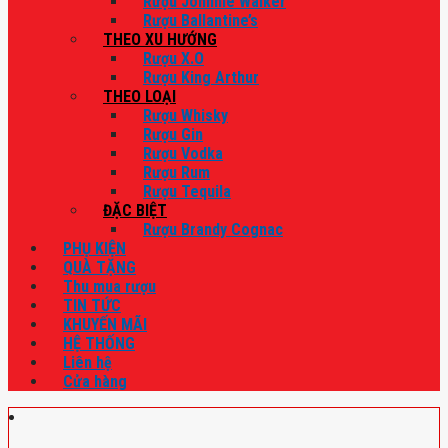
Rượu Johnnie Walker
Rượu Ballantine’s
THEO XU HƯỚNG
Rượu X.O
Rượu King Arthur
THEO LOẠI
Rượu Whisky
Rượu Gin
Rượu Vodka
Rượu Rum
Rượu Tequila
ĐẶC BIỆT
Rượu Brandy Cognac
PHỤ KIỆN
QUÀ TẶNG
Thu mua rượu
TIN TỨC
KHUYẾN MÃI
HỆ THỐNG
Liên hệ
Cửa hàng