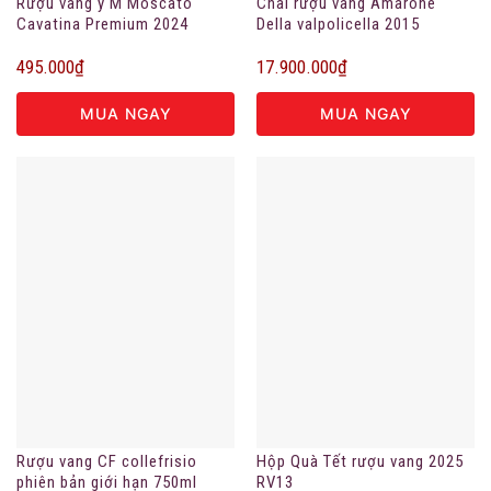
Rượu vang ý M Moscato
Chai rượu vang Amarone
Cavatina Premium 2024
Della valpolicella 2015
495.000
₫
17.900.000
₫
MUA NGAY
MUA NGAY
Rượu vang CF collefrisio
Hộp Quà Tết rượu vang 2025
phiên bản giới hạn 750ml
RV13