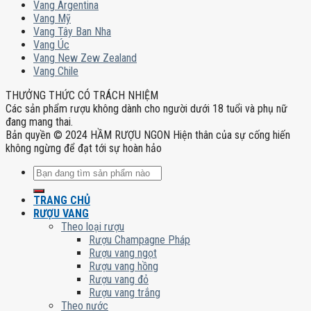
Vang Argentina
Vang Mỹ
Vang Tây Ban Nha
Vang Úc
Vang New Zew Zealand
Vang Chile
THƯỞNG THỨC CÓ TRÁCH NHIỆM
Các sản phẩm rượu không dành cho người dưới 18 tuổi và phụ nữ
đang mang thai.
Bản quyền © 2024 HẦM RƯỢU NGON Hiện thân của sự cống hiến
không ngừng để đạt tới sự hoàn hảo
Tìm
kiếm:
TRANG CHỦ
RƯỢU VANG
Theo loại rượu
Rượu Champagne Pháp
Rượu vang ngọt
Rượu vang hồng
Rượu vang đỏ
Rượu vang trắng
Theo nước