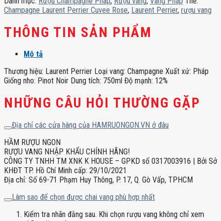
Danh mục:
Rượu Champagne Pháp
,
Rượu vang
,
Vang Pháp
Thẻ:
số
Champagne Laurent Perrier Cuvee Rose
,
Laurent Perrier
,
rượu vang
lượng
THÔNG TIN SẢN PHẨM
Mô tả
Thương hiệu: Laurent Perrier Loại vang: Champagne Xuất xứ: Pháp
Giống nho: Pinot Noir Dung tích: 750ml Độ mạnh: 12%
NHỮNG CÂU HỎI THƯỜNG GẶP
Địa chỉ các cửa hàng của HAMRUONGON.VN ở đâu
HẦM RƯỢU NGON
RƯỢU VANG NHẬP KHẨU CHÍNH HÃNG!
CÔNG TY TNHH TM XNK K HOUSE – GPKD số 0317003916 | Bởi Sở
KHĐT TP. Hồ Chí Minh cấp: 29/10/2021
Địa chỉ: Số 69-71 Phạm Huy Thông, P. 17, Q. Gò Vấp, TPHCM
Làm sao để chọn được chai vang phù hợp nhất
Kiểm tra nhãn đằng sau. Khi chọn rượu vang không chỉ xem