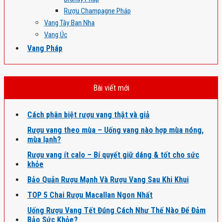
Rượu Champagne Pháp
Vang Tây Ban Nha
Vang Úc
Vang Pháp
Bài viết mới
Cách phân biệt rượu vang thật và giả
Rượu vang theo mùa – Uống vang nào hợp mùa nóng,
mùa lạnh?
Rượu vang ít calo – Bí quyết giữ dáng & tốt cho sức
khỏe
Bảo Quản Rượu Mạnh Và Rượu Vang Sau Khi Khui
TOP 5 Chai Rượu Macallan Ngon Nhất
Uống Rượu Vang Tết Đúng Cách Như Thế Nào Để Đảm
Bảo Sức Khỏe?