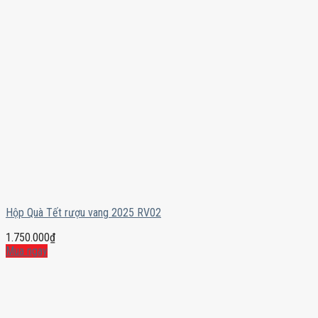
Hộp Quà Tết rượu vang 2025 RV02
1.750.000
₫
Mua ngay