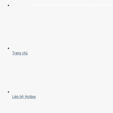
Chuyên cung cấp rượu mạnh chính hãng, rượu vang nhập khẩu cao
Trang chủ
Liên hệ Hotline