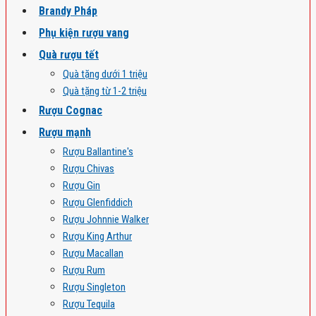
Brandy Pháp
Phụ kiện rượu vang
Quà rượu tết
Quà tặng dưới 1 triệu
Quà tặng từ 1-2 triệu
Rượu Cognac
Rượu mạnh
Rượu Ballantine's
Rượu Chivas
Rượu Gin
Rượu Glenfiddich
Rượu Johnnie Walker
Rượu King Arthur
Rượu Macallan
Rượu Rum
Rượu Singleton
Rượu Tequila