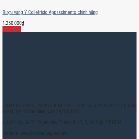
Rượu vang Ý Collefrisio Appassimento chính hãng
1.250.000
₫
Mua ngay
CÔNG TY TNHH TM XNK K HOUSE - GPKD số 0317003916 | Bởi Sở
KHĐT TP. Hồ Chí Minh cấp: 29/10/2021
Địa chỉ: Số 69-71 Phạm Huy Thông, P. 17, Q. Gò Vấp, TPHCM
Website: www.hamruoungon.com