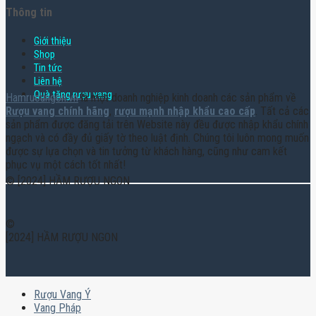
Thông tin
Giới thiệu
Shop
Tin tức
Liên hệ
Quà tặng rượu vang
Hamruoungon.vn
là một doanh nghiệp kinh doanh các sản phẩm về
Rượu vang chính hãng
,
rượu mạnh nhập khẩu cao cấp
. Tất cả các
sản phẩm được đăng tải trên Website này đều được nhập khẩu chính
ngạch và có đầy đủ giấy tờ theo luật định. Chúng tôi luôn mong muốn
được sự lựa chọn và tin tưởng từ khách hàng, cũng như cam kết
phục vụ một cách tốt nhất!
© [2024] HẦM RƯỢU NGON
©
[2024] HẦM RƯỢU NGON
Rượu Vang Ý
Vang Pháp