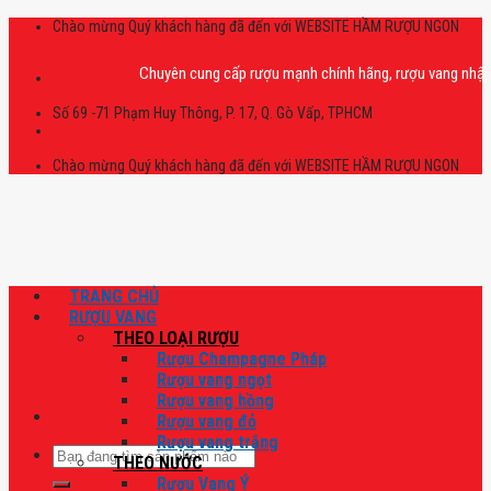
Skip
Chào mừng Quý khách hàng đã đến với WEBSITE HẦM RƯỢU NGON
to
content
Chuyên cung cấp rượu mạnh chính hãng, rượu vang nhập khẩu cao
Số 69 -71 Phạm Huy Thông, P. 17, Q. Gò Vấp, TPHCM
Chào mừng Quý khách hàng đã đến với WEBSITE HẦM RƯỢU NGON
TRANG CHỦ
RƯỢU VANG
THEO LOẠI RƯỢU
Rượu Champagne Pháp
Rượu vang ngọt
Rượu vang hồng
Rượu vang đỏ
Rượu vang trắng
Tìm
THEO NƯỚC
kiếm:
Rượu Vang Ý