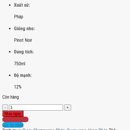
Xuất xứ:
Pháp
Giống nho:
Pinot Noir
Dung tích:
750ml
Độ mạnh:
12%
Còn hàng
Champagne
Laurent
Mua ngay
Perrier
Liên hệ hotline
Cuvee
Gửi tin nhắn
Rose