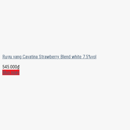
Rượu vang Cavatina Strawberry Blend white 7.5%vol
545.000
₫
Mua ngay