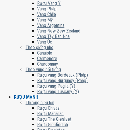
Rượu Vang Ý
Vang Pháp
Vang Chile
Vang Mỹ
Vang Argentina
Vang New Zew Zealand
Vang Tây Ban Nha
Vang Úc
Theo giống nho
Canaiolo
Carmenere
Chardonnay
Theo vùng nổi tiếng
Rượu vang Bordeaux (Pháp)
Rượu vang Burgundy (Pháp)
Rượu vang Puglia (Ý)
Rượu vang Tuscany (Ý)
RƯỢU MẠNH
Thương hiệu lớn
Rượu Chivas
Rượu Macallan
Rượu The Glenlivet
Rượu Glenfiddich