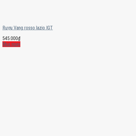
Rượu Vang rosso lazio IGT
545.000
₫
Mua ngay