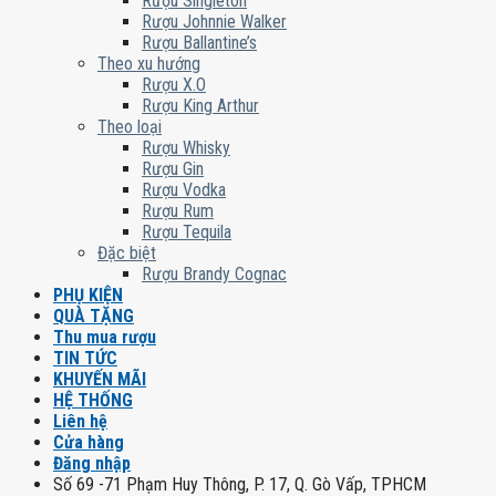
Rượu Singleton
Rượu Johnnie Walker
Rượu Ballantine’s
Theo xu hướng
Rượu X.O
Rượu King Arthur
Theo loại
Rượu Whisky
Rượu Gin
Rượu Vodka
Rượu Rum
Rượu Tequila
Đặc biệt
Rượu Brandy Cognac
PHỤ KIỆN
QUÀ TẶNG
Thu mua rượu
TIN TỨC
KHUYẾN MÃI
HỆ THỐNG
Liên hệ
Cửa hàng
Đăng nhập
Số 69 -71 Phạm Huy Thông, P. 17, Q. Gò Vấp, TPHCM