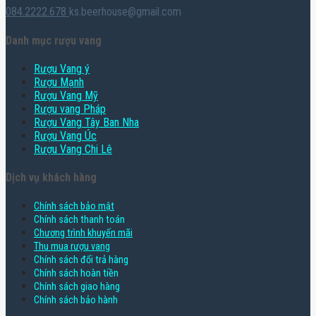
084.2222.678
ks.beerhouse@gmail.com
Danh mục rượu vang
Rượu Vang ý
Rượu Mạnh
Rượu Vang Mỹ
Rượu vang Pháp
Rượu Vang Tây Ban Nha
Rượu Vang Úc
Rượu Vang Chi Lê
Dịch vụ khách hàng
Chính sách bảo mật
Chính sách thanh toán
Chương trình khuyến mãi
Thu mua rượu vang
Chính sách đổi trả hàng
Chính sách hoàn tiền
Chính sách giao hàng
Chính sách bảo hành