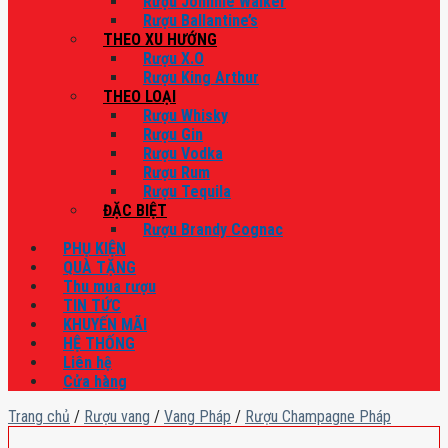
Rượu Johnnie Walker
Rượu Ballantine’s
THEO XU HƯỚNG
Rượu X.O
Rượu King Arthur
THEO LOẠI
Rượu Whisky
Rượu Gin
Rượu Vodka
Rượu Rum
Rượu Tequila
ĐẶC BIỆT
Rượu Brandy Cognac
PHỤ KIỆN
QUÀ TẶNG
Thu mua rượu
TIN TỨC
KHUYẾN MÃI
HỆ THỐNG
Liên hệ
Cửa hàng
Trang chủ
/
Rượu vang
/
Vang Pháp
/
Rượu Champagne Pháp