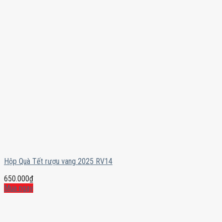
Hộp Quà Tết rượu vang 2025 RV14
650.000
₫
Mua ngay