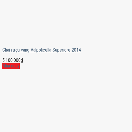
Chai rượu vang Valpolicella Superiore 2014
5.100.000
₫
Mua ngay