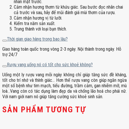
nhãn mặt trước.
Cảm nhận hương thơm từ khứu giác. Sau bước đọc nhãn chai
cả trước và sau, hãy để mũi đánh giá mùi thơm của rượu.
Cảm nhận hương vị từ lưỡi.
Kiểm tra năm sản xuất.
Trung thành với loại bạn thích.
Thời gian giao hàng trong bao lâu?
Giao hàng toàn quốc trong vòng 2-3 ngày. Nội thành trong ngày. Hỗ
trợ 24/7
Rượu vang uống nó có tốt cho sức khoẻ không?
Uống một ly rượu vang mỗi ngày không chỉ giúp tăng sức đề kháng,
tốt cho trí nhớ và thính giác… Hơn thế rượu vang còn giúp ngăn ngừa
một số bệnh như tim mạch, tiểu đường, trầm cảm, gan nhiễm mỡ, mù
loà…Vang còn có tác dụng làm đẹp da và chống lão hoá cho phái nữ.
Với nam giới nam nó giúp tăng cường sức khoẻ sinh sản.
SẢN PHẨM TƯƠNG TỰ