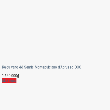
Rượu vang đỏ Semis Montepulciano d’Abruzzo DOC
1.650.000
₫
Mua ngay