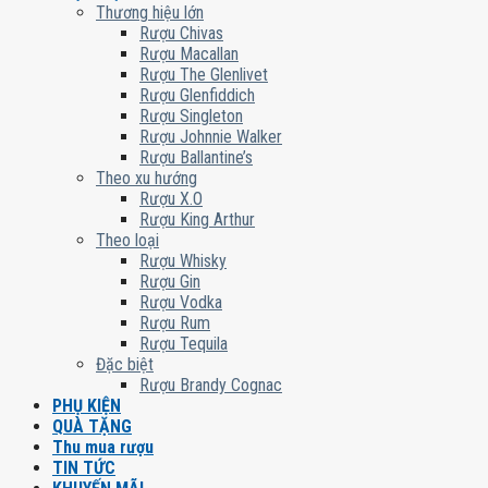
Thương hiệu lớn
Rượu Chivas
Rượu Macallan
Rượu The Glenlivet
Rượu Glenfiddich
Rượu Singleton
Rượu Johnnie Walker
Rượu Ballantine’s
Theo xu hướng
Rượu X.O
Rượu King Arthur
Theo loại
Rượu Whisky
Rượu Gin
Rượu Vodka
Rượu Rum
Rượu Tequila
Đặc biệt
Rượu Brandy Cognac
PHỤ KIỆN
QUÀ TẶNG
Thu mua rượu
TIN TỨC