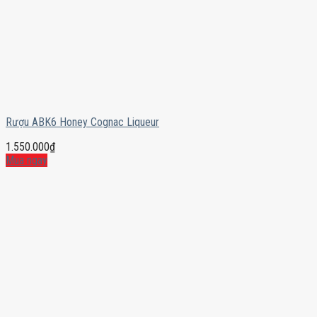
Rượu ABK6 Honey Cognac Liqueur
1.550.000
₫
Mua ngay