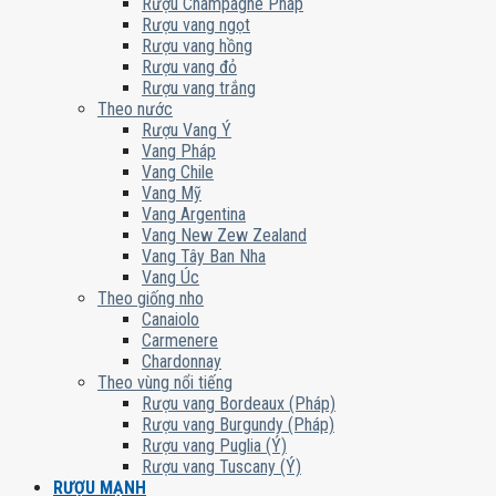
Rượu Champagne Pháp
Rượu vang ngọt
Rượu vang hồng
Rượu vang đỏ
Rượu vang trắng
Theo nước
Rượu Vang Ý
Vang Pháp
Vang Chile
Vang Mỹ
Vang Argentina
Vang New Zew Zealand
Vang Tây Ban Nha
Vang Úc
Theo giống nho
Canaiolo
Carmenere
Chardonnay
Theo vùng nổi tiếng
Rượu vang Bordeaux (Pháp)
Rượu vang Burgundy (Pháp)
Rượu vang Puglia (Ý)
Rượu vang Tuscany (Ý)
RƯỢU MẠNH