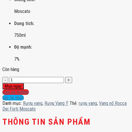
Moscato
Dung tích:
750ml
Độ mạnh:
7%
Còn hàng
Vang
nổ
Mua ngay
Rocca
Liên hệ hotline
Dei
Gửi tin nhắn
Forti
Danh mục:
Rượu vang
,
Rượu Vang Ý
Thẻ:
rượu vang
,
Vang nổ Rocca
Moscato
Dei Forti Moscato
số
lượng
THÔNG TIN SẢN PHẨM