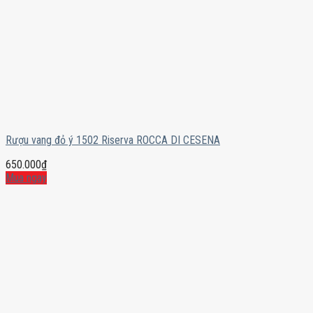
Rượu vang đỏ ý 1502 Riserva ROCCA DI CESENA
650.000
₫
Mua ngay