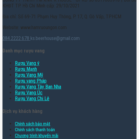
KHĐT TP. Hồ Chí Minh cấp: 29/10/2021
Địa chỉ: Số 69-71 Phạm Huy Thông, P. 17, Q. Gò Vấp, TPHCM
Website: www.hamruoungon.com
084.2222.678
ks.beerhouse@gmail.com
Danh mục rượu vang
Rượu Vang ý
Rượu Mạnh
Rượu Vang Mỹ
Rượu vang Pháp
Rượu Vang Tây Ban Nha
Rượu Vang Úc
Rượu Vang Chi Lê
Dịch vụ khách hàng
Chính sách bảo mật
Chính sách thanh toán
Chương trình khuyến mãi