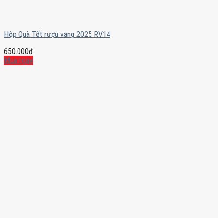
Hộp Quà Tết rượu vang 2025 RV14
650.000
₫
Mua ngay