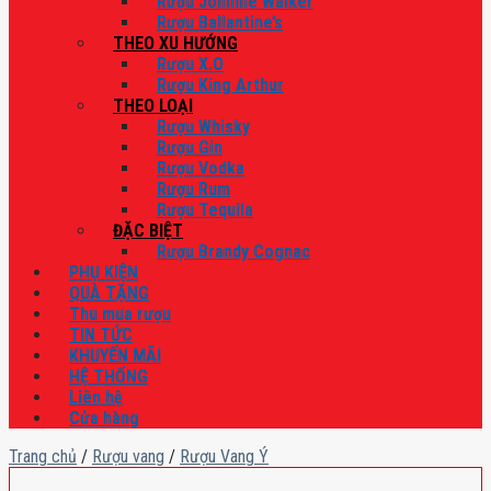
Rượu Johnnie Walker
Rượu Ballantine’s
THEO XU HƯỚNG
Rượu X.O
Rượu King Arthur
THEO LOẠI
Rượu Whisky
Rượu Gin
Rượu Vodka
Rượu Rum
Rượu Tequila
ĐẶC BIỆT
Rượu Brandy Cognac
PHỤ KIỆN
QUÀ TẶNG
Thu mua rượu
TIN TỨC
KHUYẾN MÃI
HỆ THỐNG
Liên hệ
Cửa hàng
Trang chủ
/
Rượu vang
/
Rượu Vang Ý