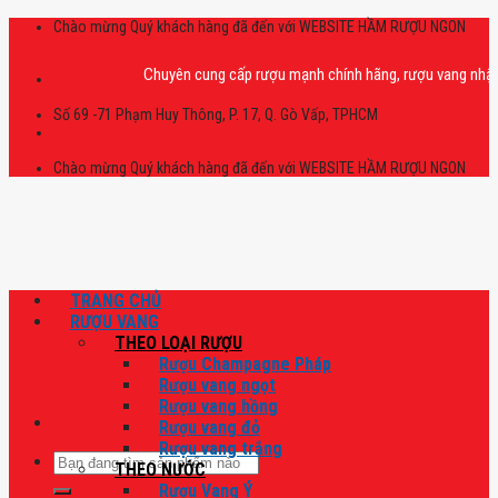
Skip
Chào mừng Quý khách hàng đã đến với WEBSITE HẦM RƯỢU NGON
to
content
Chuyên cung cấp rượu mạnh chính hãng, rượu vang nhập khẩu ca
Số 69 -71 Phạm Huy Thông, P. 17, Q. Gò Vấp, TPHCM
Chào mừng Quý khách hàng đã đến với WEBSITE HẦM RƯỢU NGON
TRANG CHỦ
RƯỢU VANG
THEO LOẠI RƯỢU
Rượu Champagne Pháp
Rượu vang ngọt
Rượu vang hồng
Rượu vang đỏ
Rượu vang trắng
Tìm
THEO NƯỚC
kiếm:
Rượu Vang Ý