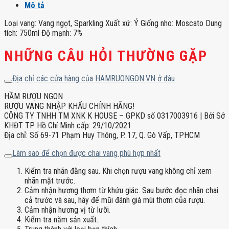
Mô tả
Loại vang: Vang ngọt, Sparkling Xuất xứ: Ý Giống nho: Moscato Dung
tích: 750ml Độ mạnh: 7%
NHỮNG CÂU HỎI THƯỜNG GẶP
Địa chỉ các cửa hàng của HAMRUONGON.VN ở đâu
HẦM RƯỢU NGON
RƯỢU VANG NHẬP KHẨU CHÍNH HÃNG!
CÔNG TY TNHH TM XNK K HOUSE – GPKD số 0317003916 | Bởi Sở
KHĐT TP. Hồ Chí Minh cấp: 29/10/2021
Địa chỉ: Số 69-71 Phạm Huy Thông, P. 17, Q. Gò Vấp, TPHCM
Làm sao để chọn được chai vang phù hợp nhất
Kiểm tra nhãn đằng sau. Khi chọn rượu vang không chỉ xem
nhãn mặt trước.
Cảm nhận hương thơm từ khứu giác. Sau bước đọc nhãn chai
cả trước và sau, hãy để mũi đánh giá mùi thơm của rượu.
Cảm nhận hương vị từ lưỡi.
Kiểm tra năm sản xuất.