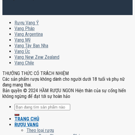
Rượu Vang Ý
Vang Pháp
Vang Argentina
Vang Mỹ
Vang Tây Ban Nha
Vang Úc
Vang New Zew Zealand
Vang Chile
THƯỞNG THỨC CÓ TRÁCH NHIỆM
Các sản phẩm rượu không dành cho người dưới 18 tuổi và phụ nữ
đang mang thai.
Bản quyền © 2024 HẦM RƯỢU NGON Hiện thân của sự cống hiến
không ngừng để đạt tới sự hoàn hảo
Tìm
kiếm:
TRANG CHỦ
RƯỢU VANG
Theo loại rượu