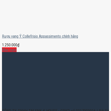
Rượu vang Ý Collefrisio Appassimento chính hãng
1.250.000
₫
Mua ngay
CÔNG TY TNHH TM XNK K HOUSE - GPKD số 0317003916 | Bởi Sở