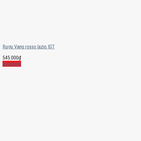
Rượu Vang rosso lazio IGT
545.000
₫
Mua ngay