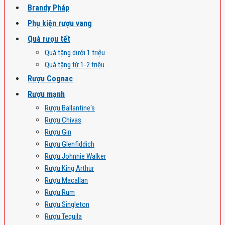
Brandy Pháp
Phụ kiện rượu vang
Quà rượu tết
Quà tặng dưới 1 triệu
Quà tặng từ 1-2 triệu
Rượu Cognac
Rượu mạnh
Rượu Ballantine's
Rượu Chivas
Rượu Gin
Rượu Glenfiddich
Rượu Johnnie Walker
Rượu King Arthur
Rượu Macallan
Rượu Rum
Rượu Singleton
Rượu Tequila