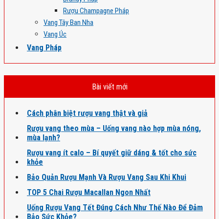
Rượu Champagne Pháp
Vang Tây Ban Nha
Vang Úc
Vang Pháp
Bài viết mới
Cách phân biệt rượu vang thật và giả
Rượu vang theo mùa – Uống vang nào hợp mùa nóng,
mùa lạnh?
Rượu vang ít calo – Bí quyết giữ dáng & tốt cho sức
khỏe
Bảo Quản Rượu Mạnh Và Rượu Vang Sau Khi Khui
TOP 5 Chai Rượu Macallan Ngon Nhất
Uống Rượu Vang Tết Đúng Cách Như Thế Nào Để Đảm
Bảo Sức Khỏe?