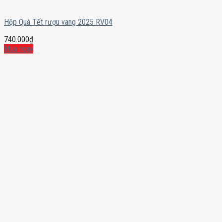
Hộp Quà Tết rượu vang 2025 RV04
740.000
₫
Mua ngay