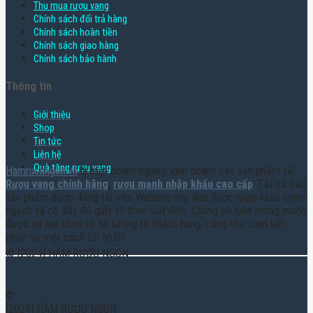
Thu mua rượu vang
Chính sách đổi trả hàng
Chính sách hoàn tiền
Chính sách giao hàng
Chính sách bảo hành
Thông tin
Giới thiệu
Shop
Tin tức
Liên hệ
Quà tặng rượu vang
Hamruoungon.vn
là một doanh nghiệp kinh doanh các sản phẩm về
Rượu vang chính hãng
,
rượu mạnh nhập khẩu cao cấp
. Tất cả các
sản phẩm được đăng tải trên Website này đều được nhập khẩu chính
ngạch và có đầy đủ giấy tờ theo luật định. Chúng tôi luôn mong muốn
được sự lựa chọn và tin tưởng từ khách hàng, cũng như cam kết
phục vụ một cách tốt nhất!
© [2024] HẦM RƯỢU NGON
©
[2024] HẦM RƯỢU NGON