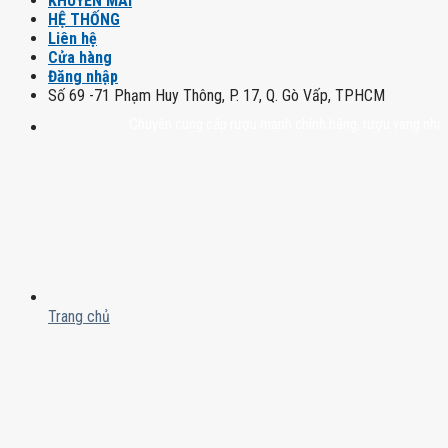
KHUYẾN MÃI
HỆ THỐNG
Liên hệ
Cửa hàng
Đăng nhập
Số 69 -71 Phạm Huy Thông, P. 17, Q. Gò Vấp, TPHCM
Chuyên cung cấp rượu mạnh chính hãng, rượu vang nhập khẩu ca
Trang chủ