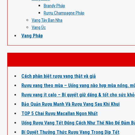
Brandy Pháp
Rượu Champagne Pháp
Vang Tây Ban Nha
Vang Úc
Vang Pháp
Cách phân biệt rượu vang thật và giả
Rượu vang theo mùa – Uống vang nào hợp mùa nóng, mù
Rượu vang ít calo – Bí quyết giữ dáng & tốt cho sức kh
Bảo Quản Rượu Mạnh Và Rượu Vang Sau Khi Khui
TOP 5 Chai Rượu Macallan Ngon Nhất
Uống Rượu Vang Tết Đúng Cách Như Thế Nào Để Đảm B
Bí Quyết Thưởng Thức Rượu Vang Trong Dịp Tết