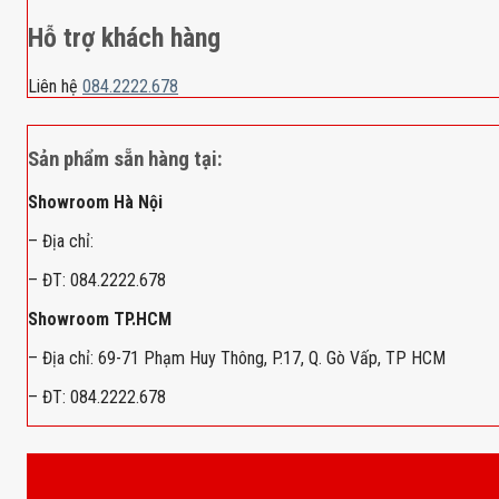
Hỗ trợ khách hàng
Liên hệ
084.2222.678
Sản phẩm sẵn hàng tại:
Showroom Hà Nội
– Địa chỉ:
– ĐT: 084.2222.678
Showroom TP.HCM
– Địa chỉ: 69-71 Phạm Huy Thông, P.17, Q. Gò Vấp, TP HCM
– ĐT: 084.2222.678