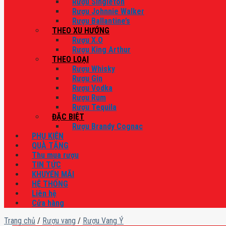
Rượu Singleton
Rượu Johnnie Walker
Rượu Ballantine’s
THEO XU HƯỚNG
Rượu X.O
Rượu King Arthur
THEO LOẠI
Rượu Whisky
Rượu Gin
Rượu Vodka
Rượu Rum
Rượu Tequila
ĐẶC BIỆT
Rượu Brandy Cognac
PHỤ KIỆN
QUÀ TẶNG
Thu mua rượu
TIN TỨC
KHUYẾN MÃI
HỆ THỐNG
Liên hệ
Cửa hàng
Trang chủ
/
Rượu vang
/
Rượu Vang Ý