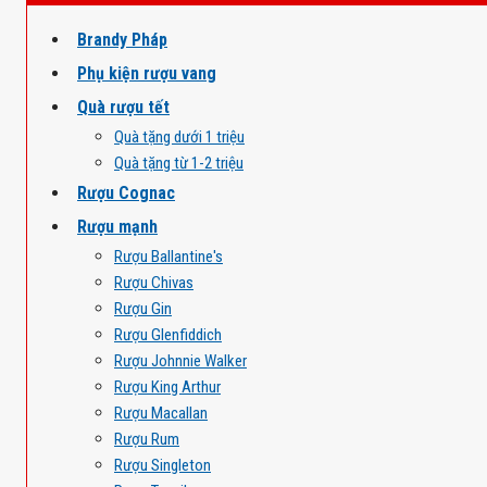
Brandy Pháp
Phụ kiện rượu vang
Quà rượu tết
Quà tặng dưới 1 triệu
Quà tặng từ 1-2 triệu
Rượu Cognac
Rượu mạnh
Rượu Ballantine's
Rượu Chivas
Rượu Gin
Rượu Glenfiddich
Rượu Johnnie Walker
Rượu King Arthur
Rượu Macallan
Rượu Rum
Rượu Singleton