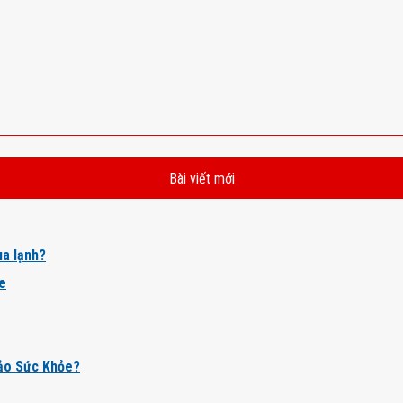
Bài viết mới
a lạnh?
ỏe
ảo Sức Khỏe?