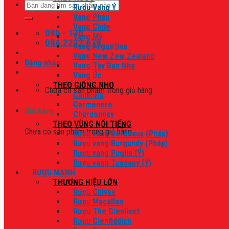
Tìm
Rượu Vang Ý
kiếm:
Vang Pháp
Vang Chile
08h - 17h
Vang Mỹ
084.2222.678
Vang Argentina
Vang New Zew Zealand
Đăng nhập
Vang Tây Ban Nha
Vang Úc
THEO GIỐNG NHO
Chưa có sản phẩm trong giỏ hàng.
Canaiolo
Carmenere
Giỏ hàng
Chardonnay
THEO VÙNG NỔI TIẾNG
Chưa có sản phẩm trong giỏ hàng.
Rượu vang Bordeaux (Pháp)
Rượu vang Burgundy (Pháp)
Rượu vang Puglia (Ý)
Rượu vang Tuscany (Ý)
RƯỢU MẠNH
THƯƠNG HIỆU LỚN
Rượu Chivas
Rượu Macallan
Rượu The Glenlivet
Rượu Glenfiddich