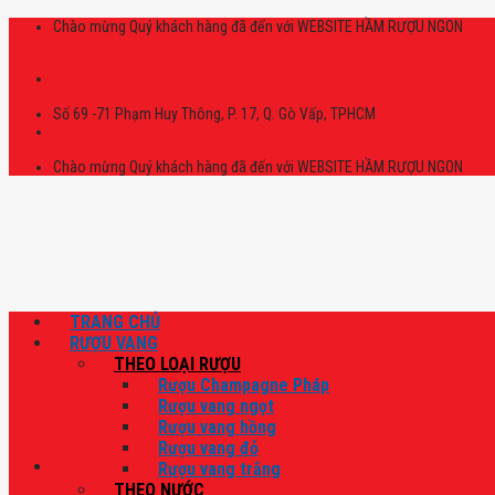
Skip
Chào mừng Quý khách hàng đã đến với WEBSITE HẦM RƯỢU NGON
to
content
Số 69 -71 Phạm Huy Thông, P. 17, Q. Gò Vấp, TPHCM
Chào mừng Quý khách hàng đã đến với WEBSITE HẦM RƯỢU NGON
TRANG CHỦ
RƯỢU VANG
THEO LOẠI RƯỢU
Rượu Champagne Pháp
Rượu vang ngọt
Rượu vang hồng
Rượu vang đỏ
Rượu vang trắng
THEO NƯỚC