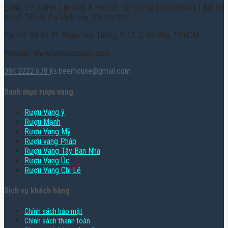
CÔNG TY TNHH TM XNK K HOUSE - GPKD số 0317003916 | Bởi Sở
KHĐT TP. Hồ Chí Minh cấp: 29/10/2021
Địa chỉ: Số 69-71 Phạm Huy Thông, P. 17, Q. Gò Vấp, TPHCM
Website: www.hamruoungon.com
084.2222.678
ks.beerhouse@gmail.com
Danh mục rượu vang
Rượu Vang ý
Rượu Mạnh
Rượu Vang Mỹ
Rượu vang Pháp
Rượu Vang Tây Ban Nha
Rượu Vang Úc
Rượu Vang Chi Lê
Dịch vụ khách hàng
Chính sách bảo mật
Chính sách thanh toán