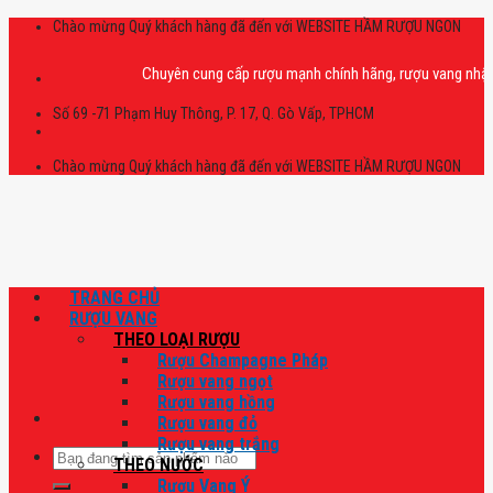
Skip
Chào mừng Quý khách hàng đã đến với WEBSITE HẦM RƯỢU NGON
to
content
Chuyên cung cấp rượu mạnh chính hãng, rượu vang nhập khẩu ca
Số 69 -71 Phạm Huy Thông, P. 17, Q. Gò Vấp, TPHCM
Chào mừng Quý khách hàng đã đến với WEBSITE HẦM RƯỢU NGON
TRANG CHỦ
RƯỢU VANG
THEO LOẠI RƯỢU
Rượu Champagne Pháp
Rượu vang ngọt
Rượu vang hồng
Rượu vang đỏ
Rượu vang trắng
Tìm
THEO NƯỚC
kiếm:
Rượu Vang Ý