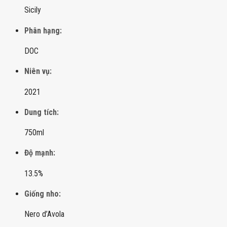
Sicily
Phân hạng:
DOC
Niên vụ:
2021
Dung tích:
750ml
Độ mạnh:
13.5%
Giống nho:
Nero d’Avola