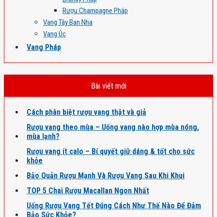
Rượu Champagne Pháp
Vang Tây Ban Nha
Vang Úc
Vang Pháp
Bài viết mới
Cách phân biệt rượu vang thật và giả
Rượu vang theo mùa – Uống vang nào hợp mùa nóng,
mùa lạnh?
Rượu vang ít calo – Bí quyết giữ dáng & tốt cho sức
khỏe
Bảo Quản Rượu Mạnh Và Rượu Vang Sau Khi Khui
TOP 5 Chai Rượu Macallan Ngon Nhất
Uống Rượu Vang Tết Đúng Cách Như Thế Nào Để Đảm
Bảo Sức Khỏe?