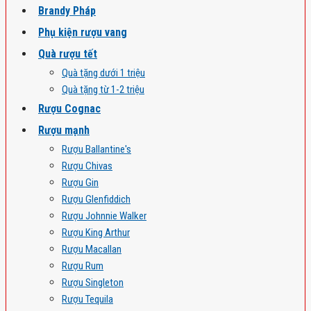
Brandy Pháp
Phụ kiện rượu vang
Quà rượu tết
Quà tặng dưới 1 triệu
Quà tặng từ 1-2 triệu
Rượu Cognac
Rượu mạnh
Rượu Ballantine's
Rượu Chivas
Rượu Gin
Rượu Glenfiddich
Rượu Johnnie Walker
Rượu King Arthur
Rượu Macallan
Rượu Rum
Rượu Singleton
Rượu Tequila