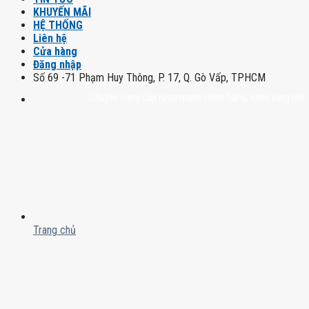
KHUYẾN MÃI
HỆ THỐNG
Liên hệ
Cửa hàng
Đăng nhập
Số 69 -71 Phạm Huy Thông, P. 17, Q. Gò Vấp, TPHCM
Chuyên cung cấp rượu mạnh chính hãng, rượu vang nhập khẩu ca
Trang chủ