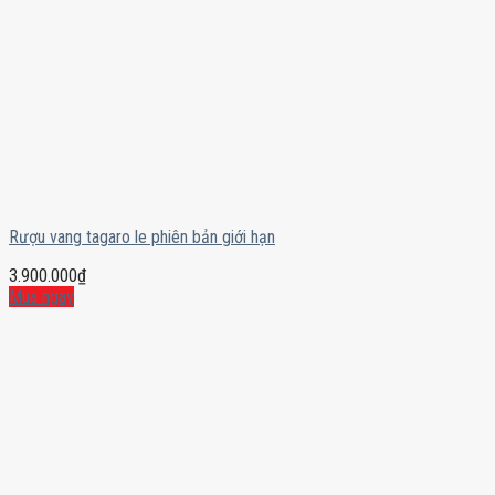
Rượu vang tagaro le phiên bản giới hạn
3.900.000
₫
Mua ngay