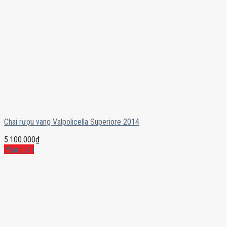
Chai rượu vang Valpolicella Superiore 2014
5.100.000
₫
Mua ngay