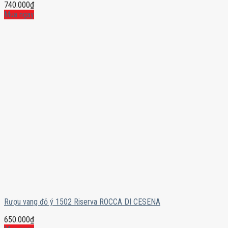
740.000
₫
Mua ngay
Rượu vang đỏ ý 1502 Riserva ROCCA DI CESENA
650.000
₫