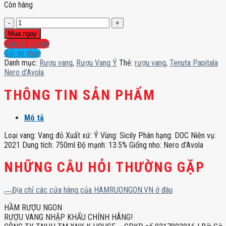
Còn hàng
Tenuta
Papitala
Mua ngay
Nero
Liên hệ hotline
d'Avola
Gửi tin nhắn
số
Danh mục:
Rượu vang
,
Rượu Vang Ý
Thẻ:
rượu vang
,
Tenuta Papitala
lượng
Nero d'Avola
THÔNG TIN SẢN PHẨM
Mô tả
Loại vang: Vang đỏ Xuất xứ: Ý Vùng: Sicily Phân hạng: DOC Niên vụ:
2021 Dung tích: 750ml Độ mạnh: 13.5% Giống nho: Nero d’Avola
NHỮNG CÂU HỎI THƯỜNG GẶP
Địa chỉ các cửa hàng của HAMRUONGON.VN ở đâu
HẦM RƯỢU NGON
RƯỢU VANG NHẬP KHẨU CHÍNH HÃNG!