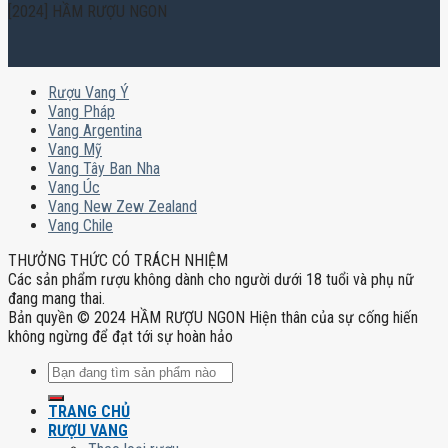
[2024] HẦM RƯỢU NGON
Rượu Vang Ý
Vang Pháp
Vang Argentina
Vang Mỹ
Vang Tây Ban Nha
Vang Úc
Vang New Zew Zealand
Vang Chile
THƯỞNG THỨC CÓ TRÁCH NHIỆM
Các sản phẩm rượu không dành cho người dưới 18 tuổi và phụ nữ
đang mang thai.
Bản quyền © 2024 HẦM RƯỢU NGON Hiện thân của sự cống hiến
không ngừng để đạt tới sự hoàn hảo
Tìm
kiếm:
TRANG CHỦ
RƯỢU VANG