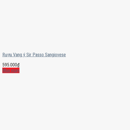
Rượu Vang ý Sir Passo Sangiovese
595.000
₫
Mua ngay