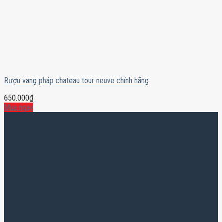
Rượu vang pháp chateau tour neuve chính hãng
650.000
₫
Mua ngay