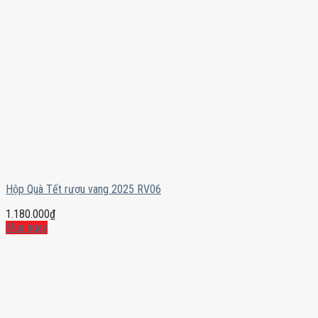
Hộp Quà Tết rượu vang 2025 RV06
1.180.000
₫
Mua ngay