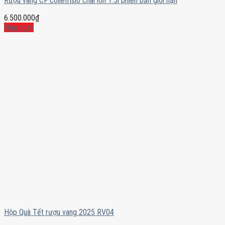
Rượu vang CF collefrisio chai lớn 1.5l phiên bản giới hạn
6.500.000
₫
Mua ngay
Hộp Quà Tết rượu vang 2025 RV04