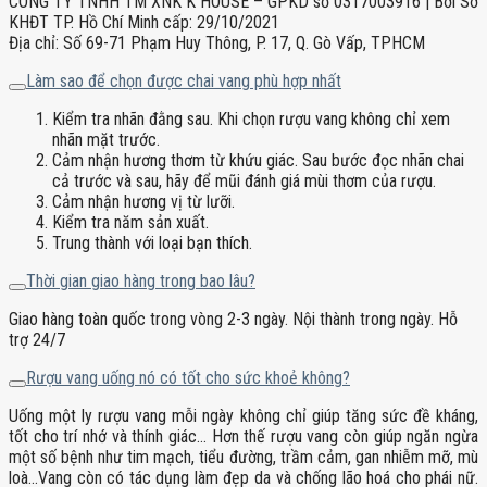
CÔNG TY TNHH TM XNK K HOUSE – GPKD số 0317003916 | Bởi Sở
KHĐT TP. Hồ Chí Minh cấp: 29/10/2021
Địa chỉ: Số 69-71 Phạm Huy Thông, P. 17, Q. Gò Vấp, TPHCM
Làm sao để chọn được chai vang phù hợp nhất
Kiểm tra nhãn đằng sau. Khi chọn rượu vang không chỉ xem
nhãn mặt trước.
Cảm nhận hương thơm từ khứu giác. Sau bước đọc nhãn chai
cả trước và sau, hãy để mũi đánh giá mùi thơm của rượu.
Cảm nhận hương vị từ lưỡi.
Kiểm tra năm sản xuất.
Trung thành với loại bạn thích.
Thời gian giao hàng trong bao lâu?
Giao hàng toàn quốc trong vòng 2-3 ngày. Nội thành trong ngày. Hỗ
trợ 24/7
Rượu vang uống nó có tốt cho sức khoẻ không?
Uống một ly rượu vang mỗi ngày không chỉ giúp tăng sức đề kháng,
tốt cho trí nhớ và thính giác… Hơn thế rượu vang còn giúp ngăn ngừa
một số bệnh như tim mạch, tiểu đường, trầm cảm, gan nhiễm mỡ, mù
loà…Vang còn có tác dụng làm đẹp da và chống lão hoá cho phái nữ.