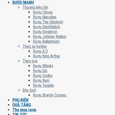
RƯỢU MẠNH
Thương hiệu lớn
Rượu Chivas
Rượu Macallan
Rượu The Glenlivet
Rượu Glenfiddich
Rượu Singleton
Rượu Johnnie Walker
Rượu Ballantine’s
Theo xu hướng
Rượu X.O
Rượu King Arthur
Theo loại
Rượu Whisky
Rượu Gin
Rượu Vodka
Rượu Rum
Rượu Tequila
Đặc biệt
Rượu Brandy Cognac
PHỤ KIỆN
QUÀ TẶNG
Thu mua rượu
TIN TỨC