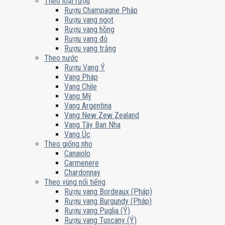
Theo loại rượu
Rượu Champagne Pháp
Rượu vang ngọt
Rượu vang hồng
Rượu vang đỏ
Rượu vang trắng
Theo nước
Rượu Vang Ý
Vang Pháp
Vang Chile
Vang Mỹ
Vang Argentina
Vang New Zew Zealand
Vang Tây Ban Nha
Vang Úc
Theo giống nho
Canaiolo
Carmenere
Chardonnay
Theo vùng nổi tiếng
Rượu vang Bordeaux (Pháp)
Rượu vang Burgundy (Pháp)
Rượu vang Puglia (Ý)
Rượu vang Tuscany (Ý)