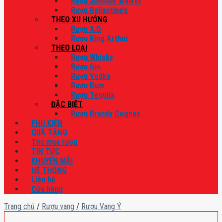
Rượu Johnnie Walker
Rượu Ballantine’s
THEO XU HƯỚNG
Rượu X.O
Rượu King Arthur
THEO LOẠI
Rượu Whisky
Rượu Gin
Rượu Vodka
Rượu Rum
Rượu Tequila
ĐẶC BIỆT
Rượu Brandy Cognac
PHỤ KIỆN
QUÀ TẶNG
Thu mua rượu
TIN TỨC
KHUYẾN MÃI
HỆ THỐNG
Liên hệ
Cửa hàng
Trang chủ
/
Rượu vang
/
Rượu Vang Ý