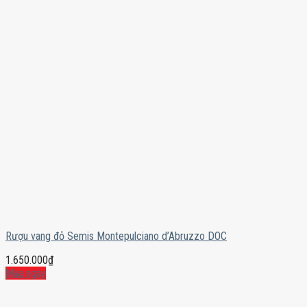
Rượu vang đỏ Semis Montepulciano d’Abruzzo DOC
1.650.000
₫
Mua ngay