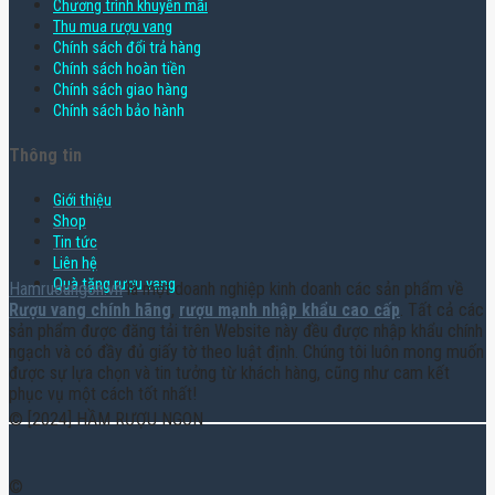
Chương trình khuyến mãi
Thu mua rượu vang
Chính sách đổi trả hàng
Chính sách hoàn tiền
Chính sách giao hàng
Chính sách bảo hành
Thông tin
Giới thiệu
Shop
Tin tức
Liên hệ
Quà tặng rượu vang
Hamruoungon.vn
là một doanh nghiệp kinh doanh các sản phẩm về
Rượu vang chính hãng
,
rượu mạnh nhập khẩu cao cấp
. Tất cả các
sản phẩm được đăng tải trên Website này đều được nhập khẩu chính
ngạch và có đầy đủ giấy tờ theo luật định. Chúng tôi luôn mong muốn
được sự lựa chọn và tin tưởng từ khách hàng, cũng như cam kết
phục vụ một cách tốt nhất!
© [2024] HẦM RƯỢU NGON
©